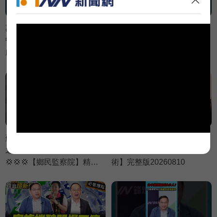
萬美玲家族建案違法神隱
吳秀華家族開發台東商業帝
中？黃瓊慧批：建商想低調
國？王義川憂：等當上縣長
處理💥【政治讀新術】精彩
加速推進💥【政治讀新術】
速看⚡20260806
精彩速看⚡20260806
蘇巧慧翹班說謊請假？葉元
【 LIVE】｜林楚茵 陳柏惟
之怒：照你標準該辭立委
李坤城 林育卉【政治讀新
💢💢💢【鄉民監察院】精彩
術】完整版20260810
速看⚡20260805