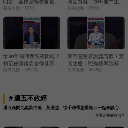
明賢：全民當檢察官後盾
漢廷質疑：20%無中生有
觀看次數：521次
觀看次數：610次
💪【鄉民監察院】精彩速
嗎🔥【鄉民監察院】精彩
看⚡20260804
速看⚡20260805
拿30年前蔣孝嚴來比較？
蘇巧慧翹班說謊請假？葉
賴苡任嗆僑委會徐佳青：
元之怒：照你標準該辭立
觀看次數：4294次
觀看次數：2658次
嘴巴很賤💢💢💢【鄉民監
委💢💢💢【鄉民監察院】
察院】精彩速看
精彩速看⚡20260805
⚡20260804
＃週五不政經
週五晚間九點吳怡萱、黃瀞瑩、徐千晴帶您星期五一起來談心
查看完整播放清單