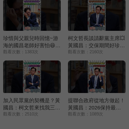
珍惜與父親兒時回憶~游
柯文哲長談請辭黨主席💥
海的國昌老師好害怕😆😆
黃國昌：交保期間好珍貴
觀看次數：1383次
觀看次數：2160次
😆【鄉民監察院】精彩速
❤️【鄉民監察院】精彩速
看⚡20250729
看⚡20250729
加入民眾黨的契機是？黃
提聯合政府從地方做起！
國昌：柯文哲來找我三次
黃國昌：2026保持最大
觀看次數：2510次
觀看次數：1089次
✨【鄉民監察院】精彩速
誠意🤝【鄉民監察院】精
看⚡20250729
彩速看⚡20250729