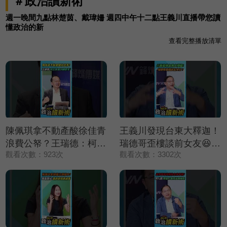
＃政治讀新術
週一晚間九點林楚茵、戴瑋姍 週四中午十二點王義川直播帶您讀
懂政治的新
查看完整播放清單
陳佩琪拿不動產酸徐佳青
王義川發現台東大釋迦！
浪費公帑？王瑞德：柯文
瑞德哥歪樓談前女友😆？
觀看次數：923次
觀看次數：3302次
哲拿的錢更多❗【政治讀
【政治讀新術】精彩速看
新術】精彩速看
⚡20260806
⚡20260806