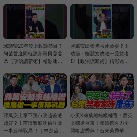
邱議瑩20年沒上政論節目？
蔣萬安出張嘴害死藍委？王
阿苗首度同框漂亮寶貝😍😍
瑞德：鄭麗文成唯一受益者
😍【政治讀新術】精彩速看
💥【政治讀新術】精彩速看
⚡20260803
⚡20260730
蔣萬安上窜下跳市政越差選
小英X賴桑總統級輔選！蔡英
越好？！苗博雅籲沈伯洋做
文輔選台東！賴清德火力全
一事反轉戰局 ！｜林楚茵 周
開嗆盧秀燕！台東吳秀華十