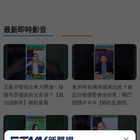
術】精彩速看⚡20260803
最新即時影音
王義川發現台東大釋迦！瑞
拿30年前蔣孝嚴來比較？賴
德哥歪樓談前女友😆？【政
苡任嗆僑委會徐佳青：嘴巴
治讀新術】精彩速看
很賤💢💢💢【鄉民監察院】
⚡20260806
精彩速看⚡20260804