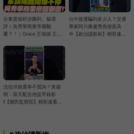
台東度假村涉圖利、躲環
台中捷運騙到多少人？交通
評！吳秀華商業帝國翻
專家阿川撕盧秀燕假面具
覆？！｜Grace 王瑞德 王義
💢【政治讀新術】精彩速看
川 黃瓊慧【政治讀新術】必
⚡20260806
看爆點⚡20260806
沈伯洋跑選舉不質詢？黃揚
明：當天配合他提早錄影
❗【鄉民監察院】精彩速看
⚡20260804