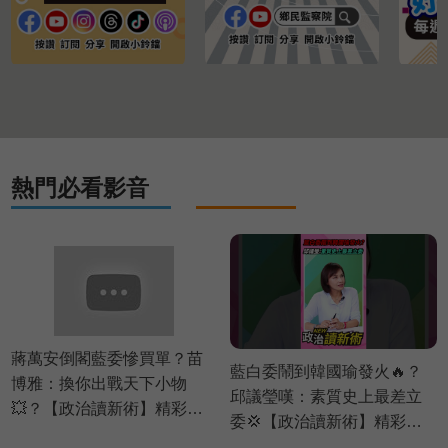
熱門必看影音
蔣萬安倒閣藍委慘買單？苗
藍白委鬧到韓國瑜發火🔥？
博雅：換你出戰天下小物
邱議瑩嘆：素質史上最差立
💥？【政治讀新術】精彩速
委💢【政治讀新術】精彩速
看⚡20260803
看⚡20260803