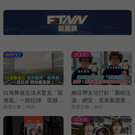
白海豚接近淡水驚見「龍
納豆帶女兒打針「眼眶泛
捲風」一路狂掃 震撼畫
淚」網笑：原來最需要安
觀看次數：65次
觀看次數：64次
面曝！
慰的是爸爸！