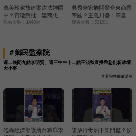
萬美玲家族建案違法神隱
吳秀華家族開發台東商業
中？黃瓊慧批：建商想低
帝國？王義川憂：等當上
觀看次數：1449次
觀看次數：5319次
調處理💥【政治讀新術】
縣長加速推進💥【政治讀
精彩速看⚡20260806
新術】精彩速看
⚡20260806
＃鄉民監察院
週二晚間九點李明賢、週三中午十二點王淺秋直播帶您剖析政壇
大小事
查看完整播放清單
砲轟經濟部護航台糖💥李
誰放行毒油下架門檻？侯