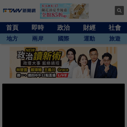
首頁
即時
政治
財經
社會
地方
兩岸
國際
運動
旅遊