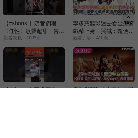
top
【#shorts 】奶昔翻唱
李多慧聽球迷去看金娜妍
〈任性〉歌聲超甜 告白
戲精上身 哭喊：隨便！
觀看次數：1006次
觀看次數：418次
五月天：還沒走出演唱會
你們的人生是你們的
【#shorts 】李多慧在
媽咪們駕到！夏日神曲誕
KARA面前跳〈Step〉
生 KISS OF
觀看次數：4581次
觀看次數：139次
「一起扭」應援 2.7萬
LIFE〈Sweat〉火辣回歸
球迷嗨炸！