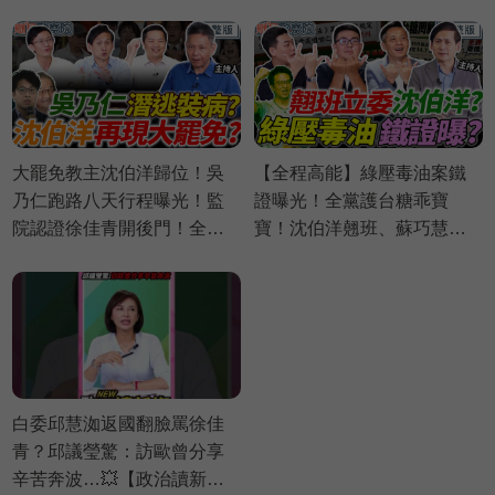
偉航 苗博雅 邱議瑩【政治讀
億商業帝國翻覆？蔣萬安粉
新術】必看爆點⚡20260803
絲嗜血出征｜Grace 王瑞德
王義川 黃瓊慧【政治讀新
術】完整版20260806
大罷免教主沈伯洋歸位！吳
【全程高能】綠壓毒油案鐵
乃仁跑路八天行程曝光！監
證曝光！全黨護台糖乖寶
院認證徐佳青開後門！全黨
寶！沈伯洋翹班、蘇巧慧不
護台糖！壓毒油證據曝光？
表決？｜葉元之 黃揚明 李明
｜謝寒冰 葉元之 羅旺哲 侯漢
賢 賴苡任【鄉民監察院】完
廷【鄉民監察院】完整版
整版20260804
20260805
白委邱慧洳返國翻臉罵徐佳
青？邱議瑩驚：訪歐曾分享
辛苦奔波…💥【政治讀新