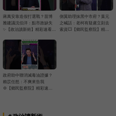
蔣萬安靠造假打選戰？苗博
側翼助理抹黑中市府？葉元
雅建議沈伯洋：點市政缺失
之喊話：老柯有疑慮立刻去
✨【政治讀新術】精彩速看
索資💥【鄉民監察院】精彩
⚡20260803
速看⚡20260804
政府助中聯消滅毒油證據？
賴苡任怒：不爽來告我
💢【鄉民監察院】精彩速看
⚡20260804