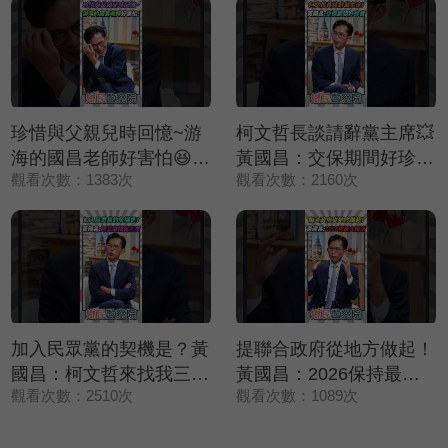
珍惜與父親兒時回憶~游
柯文哲長談請辭黨主席💥
海的國昌老師好害怕😆😆
黃國昌：交保期間好珍貴
觀看次數：1383次
觀看次數：2160次
😆【鄉民監察院】精彩速
❤️【鄉民監察院】精彩速
看⚡20250729
看⚡20250729
加入民眾黨的契機是？黃
提聯合政府從地方做起！
國昌：柯文哲來找我三次
黃國昌：2026保持最大
觀看次數：2510次
觀看次數：1089次
✨【鄉民監察院】精彩速
誠意🤝【鄉民監察院】精
看⚡20250729
彩速看⚡20250729