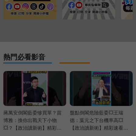
熱門必看影音
蔣萬安倒閣藍委慘買單？苗
盤點倒閣危險藍委💥王瑞
博雅：換你出戰天下小物
德：葉元之下台機率高💥
💥？【政治讀新術】精彩速
【政治讀新術】精彩速看
看⚡20260803
⚡20260730