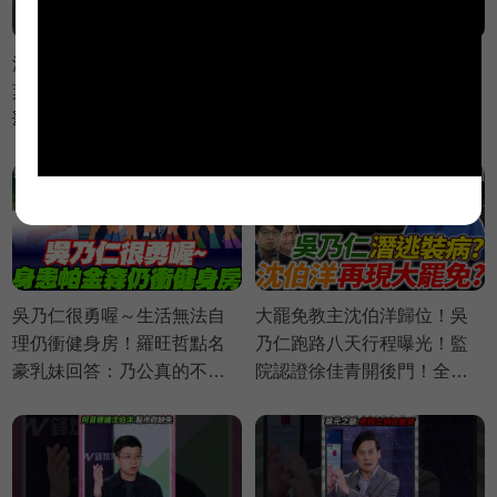
沈伯洋化身陽光橘男孩😍？
【 LIVE】｜Grace 王瑞德 王
葉元之酸：那王定宇很專情
義川 黃瓊慧【政治讀新術】
💥？【鄉民監察院】精彩速
完整版20260806
看⚡20260805
吳乃仁很勇喔～生活無法自
大罷免教主沈伯洋歸位！吳
理仍衝健身房！羅旺哲點名
乃仁跑路八天行程曝光！監
豪乳妹回答：乃公真的不行
院認證徐佳青開後門！全黨
嗎？｜謝寒冰 葉元之 羅旺哲
護台糖！壓毒油證據曝光？
侯漢廷【鄉民監察院】必看
｜謝寒冰 葉元之 羅旺哲 侯漢
爆點💥20260805
廷【鄉民監察院】完整版
20260805