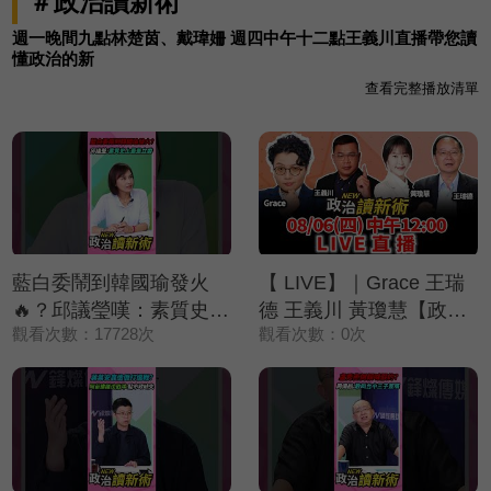
＃政治讀新術
週一晚間九點林楚茵、戴瑋姍 週四中午十二點王義川直播帶您讀
懂政治的新
查看完整播放清單
藍白委鬧到韓國瑜發火
【 LIVE】｜Grace 王瑞
🔥？邱議瑩嘆：素質史上
德 王義川 黃瓊慧【政治
觀看次數：17728次
觀看次數：0次
最差立委💢【政治讀新
讀新術】完整版
術】精彩速看⚡20260803
20260806