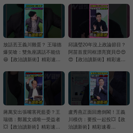
放話丟王義川雞蛋？ 王瑞德
邱議瑩20年沒上政論節目？
爆笑嗆：雙魚座講話不能信
阿苗首度同框漂亮寶貝😍😍
😆【政治讀新術】精彩速看
😍【政治讀新術】精彩速看
⚡20260730
⚡20260803
蔣萬安出張嘴害死藍委？王
盧秀燕正面回應倒閣！王義
瑞德：鄭麗文成唯一受益者
川模仿：要投一起投💥【政
💥【政治讀新術】精彩速看
治讀新術】精彩速看