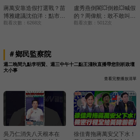
蔣萬安靠造假打選戰？苗
盧秀燕倒閣💥倒賴💥喊假
博雅建議沈伯洋：點市政
的？周偉航：敢不敢叫台
觀看次數：6268次
觀看次數：5012次
缺失✨【政治讀新術】精
中三子簽提案💢【政治讀
彩速看⚡20260803
新術】精彩速看
⚡20260803
＃鄉民監察院
週二晚間九點李明賢、週三中午十二點王淺秋直播帶您剖析政壇
大小事
查看完整播放清單
吳乃仁消失八天根本在
徐佳青拖蔣萬安父下水！