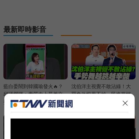
偉航 苗博雅 邱議瑩【政治讀
新術】必看爆點⚡20260803
最新即時影音
藍白委鬧到韓國瑜發火🔥？
沈伯洋主視覺不敢沾綠！大
邱議瑩嘆：素質史上最差立
罷免仇恨甩不掉…民進黨悄
委💢【政治讀新術】精彩速
放生！手勢舞越跳越辛酸！
看⚡20260803
｜謝寒冰 葉元之 羅旺哲 侯漢
廷【鄉民監察院】必看爆點
💥20260805