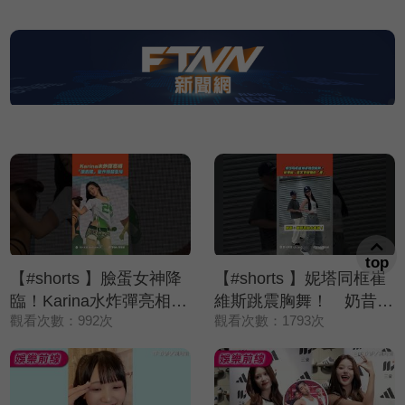
top
【#shorts 】臉蛋女神降
【#shorts 】妮塔同框崔
臨！Karina水炸彈亮相
維斯跳震胸舞！ 奶昔
觀看次數：992次
觀看次數：1793次
「撩衣服」動作辣翻全場
喊：這不是我要的「崔」
神級舞台再加一