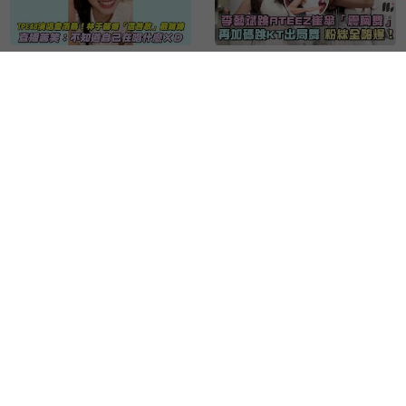
TPE48演唱會落幕！林于
李藝斌跳ATEEZ崔傘
馨爆「這首歌」最難練
「震胸舞」再加碼KT出
觀看次數：260次
觀看次數：477次
直播苦笑：不知道自己在
局舞 粉絲全嗨爆！
唱什麼ＸＤ
李多慧化身記者問小強
【#shorts 】南珉貞吃東
「為什麼死掉」 網友呼
西「毛很多」 安芝儇神
觀看次數：852次
觀看次數：1579次
叫星爺：《唐伯虎２》找
模仿笑翻現場
她演ＸＤ