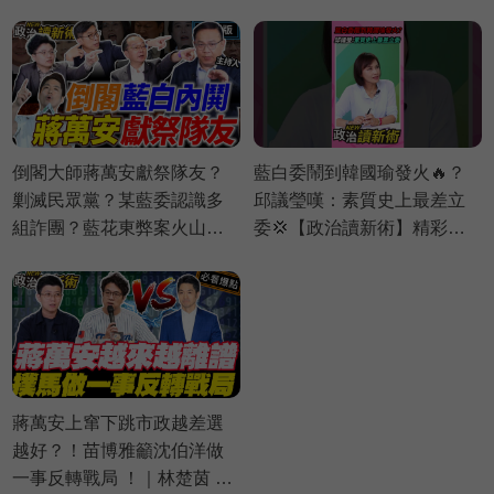
⚡20260730
⚡20260730
倒閣大師蔣萬安獻祭隊友？
藍白委鬧到韓國瑜發火🔥？
剿滅民眾黨？某藍委認識多
邱議瑩嘆：素質史上最差立
組詐團？藍花東弊案火山爆
委💢【政治讀新術】精彩速
發｜王義川 王瑞德 Grace 鍾
看⚡20260803
佳濱 【政治讀新術】完整版
20260730
蔣萬安上窜下跳市政越差選
越好？！苗博雅籲沈伯洋做
一事反轉戰局 ！｜林楚茵 周