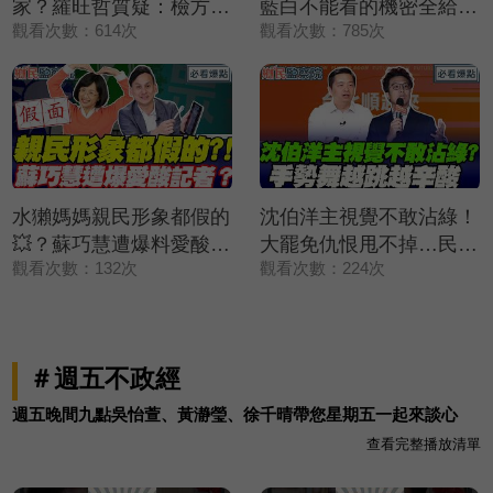
家？羅旺哲質疑：檢方放
藍白不能看的機密全給黃
觀看次數：614次
觀看次數：785次
水不公平💥【鄉民監察
暐瀚看？！｜謝寒冰 葉
院】精彩速看⚡20260805
元之 羅旺哲 侯漢廷【鄉
民監察院】必看爆點💥
20260805
水獺媽媽親民形象都假的
沈伯洋主視覺不敢沾綠！
💥？蘇巧慧遭爆料愛酸記
大罷免仇恨甩不掉…民進
觀看次數：132次
觀看次數：224次
者？葉元之怒嗆快辭立委
黨悄放生！手勢舞越跳越
啦💢｜謝寒冰 葉元之 羅
辛酸！｜謝寒冰 葉元之
旺哲 侯漢廷【鄉民監察
羅旺哲 侯漢廷【鄉民監
院】必看爆點💥
察院】必看爆點💥
＃週五不政經
20260805
20260805
週五晚間九點吳怡萱、黃瀞瑩、徐千晴帶您星期五一起來談心
查看完整播放清單