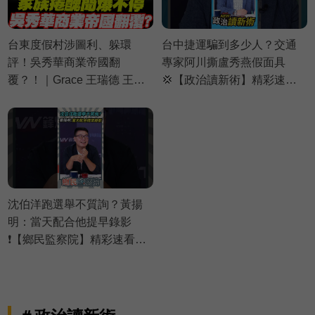
台東度假村涉圖利、躲環
台中捷運騙到多少人？交通
評！吳秀華商業帝國翻
專家阿川撕盧秀燕假面具
覆？！｜Grace 王瑞德 王義
💢【政治讀新術】精彩速看
川 黃瓊慧【政治讀新術】必
⚡20260806
看爆點⚡20260806
沈伯洋跑選舉不質詢？黃揚
明：當天配合他提早錄影
❗【鄉民監察院】精彩速看
⚡20260804