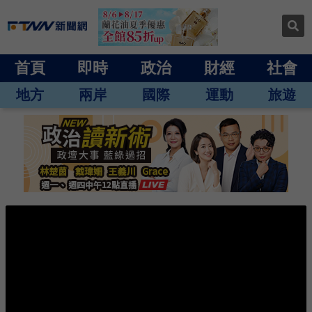
首頁
即時
政治
財經
社會
地方
兩岸
國際
運動
旅遊