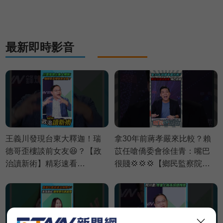
術】精彩速看⚡20260803
最新即時影音
王義川發現台東大釋迦！瑞
拿30年前蔣孝嚴來比較？賴
德哥歪樓談前女友😆？【政
苡任嗆僑委會徐佳青：嘴巴
治讀新術】精彩速看
很賤💢💢💢【鄉民監察院】
⚡20260806
精彩速看⚡20260804