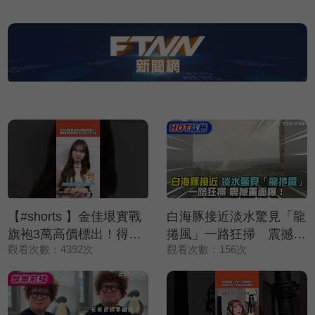
【#shorts 】金佳垠實戰
白海豚接近淡水驚見「龍
旗袍3萬高價標出！得標
捲風」一路狂掃 震撼畫
觀看次數：4392次
觀看次數：156次
者竟送還給她 表示純粹
面曝！
來做公益