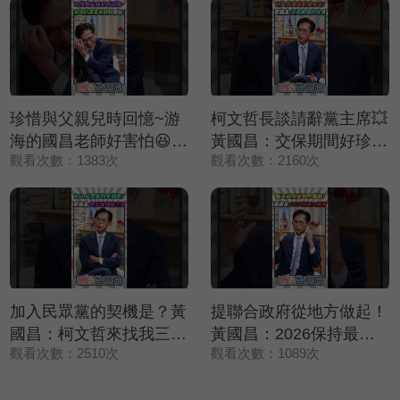
珍惜與父親兒時回憶~游
柯文哲長談請辭黨主席💥
海的國昌老師好害怕😆😆
黃國昌：交保期間好珍貴
觀看次數：1383次
觀看次數：2160次
😆【鄉民監察院】精彩速
❤️【鄉民監察院】精彩速
看⚡20250729
看⚡20250729
加入民眾黨的契機是？黃
提聯合政府從地方做起！
國昌：柯文哲來找我三次
黃國昌：2026保持最大
觀看次數：2510次
觀看次數：1089次
✨【鄉民監察院】精彩速
誠意🤝【鄉民監察院】精
看⚡20250729
彩速看⚡20250729