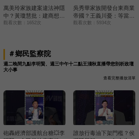
萬美玲家族建案違法神隱
吳秀華家族開發台東商業
中？黃瓊慧批：建商想低
帝國？王義川憂：等當上
觀看次數：1652次
觀看次數：5934次
調處理💥【政治讀新術】
縣長加速推進💥【政治讀
精彩速看⚡20260806
新術】精彩速看
⚡20260806
＃鄉民監察院
週二晚間九點李明賢、週三中午十二點王淺秋直播帶您剖析政壇
大小事
查看完整播放清單
砲轟經濟部護航台糖💥李
誰放行毒油下架門檻？侯