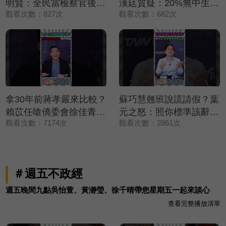
明賢：全民當檢察官後盾
漢廷質疑：20%無中生有
觀看次數：827次
觀看次數：682次
💪【鄉民監察院】精彩速
嗎🔥【鄉民監察院】精彩
看⚡20260804
速看⚡20260805
拿30年前蔣孝嚴來比較？
蘇巧慧翹班說謊請假？葉
賴苡任嗆僑委會徐佳青：
元之怒：照你標準該辭立
觀看次數：7174次
觀看次數：2861次
嘴巴很賤💢💢💢【鄉民監
委💢💢💢【鄉民監察院】
察院】精彩速看
精彩速看⚡20260805
⚡20260804
＃週五不政經
週五晚間九點吳怡萱、黃瀞瑩、徐千晴帶您星期五一起來談心
查看完整播放清單