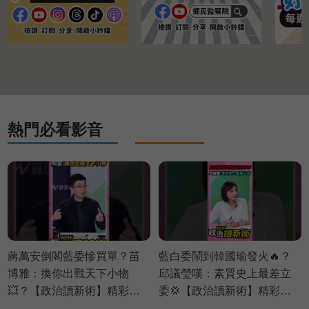
熱門必看影音
蔣萬安倒閣藍委慘買單？苗
藍白委鬧到韓國瑜發火🔥？
博雅：換你出戰天下小物
邱議瑩嘆：素質史上最差立
💥？【政治讀新術】精彩速
委💢【政治讀新術】精彩速
看⚡20260803
看⚡20260803