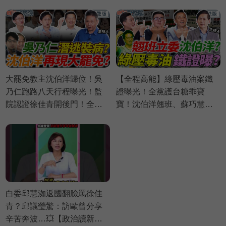
偉航 苗博雅 邱議瑩【政治讀
億商業帝國翻覆？蔣萬安粉
新術】必看爆點⚡20260803
絲嗜血出征｜Grace 王瑞德
王義川 黃瓊慧【政治讀新
術】完整版20260806
大罷免教主沈伯洋歸位！吳
【全程高能】綠壓毒油案鐵
乃仁跑路八天行程曝光！監
證曝光！全黨護台糖乖寶
院認證徐佳青開後門！全黨
寶！沈伯洋翹班、蘇巧慧不
護台糖！壓毒油證據曝光？
表決？｜葉元之 黃揚明 李明
｜謝寒冰 葉元之 羅旺哲 侯漢
賢 賴苡任【鄉民監察院】完
廷【鄉民監察院】完整版
整版20260804
20260805
白委邱慧洳返國翻臉罵徐佳
青？邱議瑩驚：訪歐曾分享
辛苦奔波…💥【政治讀新