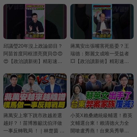
邱議瑩20年沒上政論節目？
蔣萬安出張嘴害死藍委？王
阿苗首度同框漂亮寶貝😍😍
瑞德：鄭麗文成唯一受益者
😍【政治讀新術】精彩速看
💥【政治讀新術】精彩速看
⚡20260803
⚡20260730
蔣萬安上窜下跳市政越差選
小英X賴桑總統級輔選！蔡英
越好？！苗博雅籲沈伯洋做
文輔選台東！賴清德火力全
一事反轉戰局 ！｜林楚茵 周
開嗆盧秀燕！台東吳秀華十