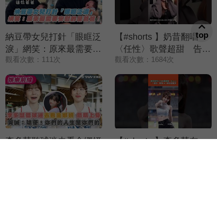
top
納豆帶女兒打針「眼眶泛
【#shorts 】奶昔翻唱
淚」網笑：原來最需要安
〈任性〉歌聲超甜 告白
觀看次數：111次
觀看次數：1684次
慰的是爸爸！
五月天：還沒走出演唱會
李多慧聽球迷去看金娜妍
【#shorts 】李多慧在
戲精上身 哭喊：隨便！
KARA面前跳〈Step〉
觀看次數：1227次
觀看次數：5380次
你們的人生是你們的
「一起扭」應援 2.7萬
球迷嗨炸！