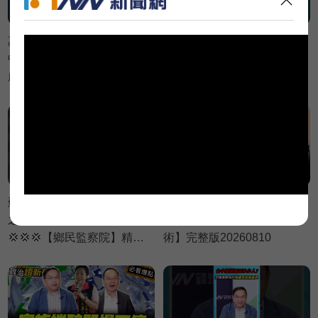
萬美玲家族建案違法神隱
吳秀華家族開發台東商業帝
中？黃瓊慧批：建商想低調
國？王義川憂：等當上縣長
處理💥【政治讀新術】精彩
加速推進💥【政治讀新術】
速看⚡20260806
精彩速看⚡20260806
蘇巧慧翹班說謊請假？葉元
【 LIVE】｜林楚茵 陳柏惟
之怒：照你標準該辭立委
李坤城 林育卉【政治讀新
💢💢💢【鄉民監察院】精彩
術】完整版20260810
速看⚡20260805