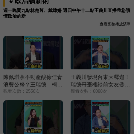
＃政治讀新術
週一晚間九點林楚茵、戴瑋姍 週四中午十二點王義川直播帶您讀
懂政治的新
查看完整播放清單
陳佩琪拿不動產酸徐佳青
王義川發現台東大釋迦！
浪費公帑？王瑞德：柯文
瑞德哥歪樓談前女友😆？
觀看次數：2556次
觀看次數：8088次
哲拿的錢更多❗【政治讀
【政治讀新術】精彩速看
新術】精彩速看
⚡20260806
⚡20260806