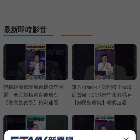
⚡20260806
最新即時影音
砲轟經濟部護航台糖💥李明
誰放行毒油下架門檻？侯漢
賢：全民當檢察官後盾💪
廷質疑：20%無中生有嗎🔥
【鄉民監察院】精彩速看
【鄉民監察院】精彩速看
⚡20260804
⚡20260805