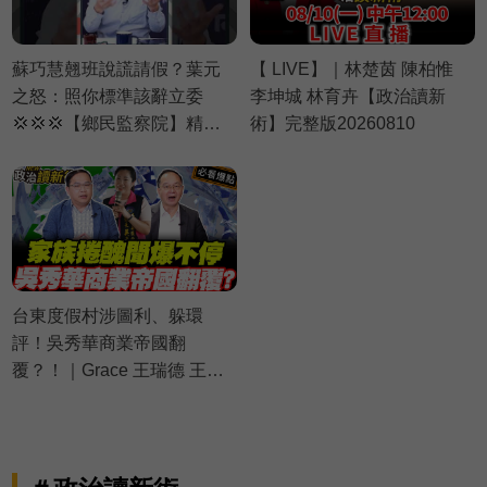
蘇巧慧翹班說謊請假？葉元
【 LIVE】｜林楚茵 陳柏惟
之怒：照你標準該辭立委
李坤城 林育卉【政治讀新
💢💢💢【鄉民監察院】精彩
術】完整版20260810
速看⚡20260805
台東度假村涉圖利、躲環
評！吳秀華商業帝國翻
覆？！｜Grace 王瑞德 王義
川 黃瓊慧【政治讀新術】必
看爆點⚡20260806