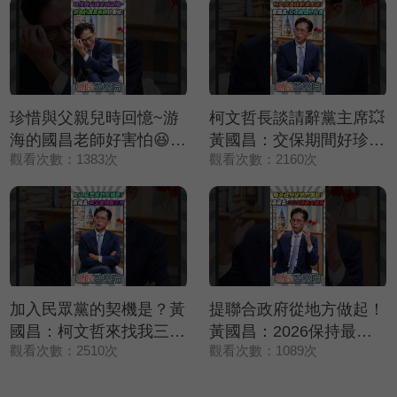
珍惜與父親兒時回憶~游
柯文哲長談請辭黨主席💥
海的國昌老師好害怕😆😆
黃國昌：交保期間好珍貴
觀看次數：1383次
觀看次數：2160次
😆【鄉民監察院】精彩速
❤️【鄉民監察院】精彩速
看⚡20250729
看⚡20250729
加入民眾黨的契機是？黃
提聯合政府從地方做起！
國昌：柯文哲來找我三次
黃國昌：2026保持最大
觀看次數：2510次
觀看次數：1089次
✨【鄉民監察院】精彩速
誠意🤝【鄉民監察院】精
看⚡20250729
彩速看⚡20250729