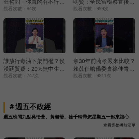
旺哲問：你真的有不行嗎
明賢：全民當檢察官後盾
觀看次數：94次
觀看次數：999次
😆【鄉民監察院】精彩速
💪【鄉民監察院】精彩速
看⚡20260805
看⚡20260804
誰放行毒油下架門檻？侯
拿30年前蔣孝嚴來比較？
漢廷質疑：20%無中生有
賴苡任嗆僑委會徐佳青：
觀看次數：747次
觀看次數：9811次
嗎🔥【鄉民監察院】精彩
嘴巴很賤💢💢💢【鄉民監
速看⚡20260805
察院】精彩速看
⚡20260804
＃週五不政經
週五晚間九點吳怡萱、黃瀞瑩、徐千晴帶您星期五一起來談心
查看完整播放清單