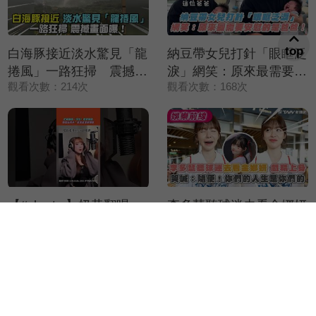
top
白海豚接近淡水驚見「龍
納豆帶女兒打針「眼眶泛
捲風」一路狂掃 震撼畫
淚」網笑：原來最需要安
觀看次數：214次
觀看次數：168次
面曝！
慰的是爸爸！
【#shorts 】奶昔翻唱
李多慧聽球迷去看金娜妍
〈任性〉歌聲超甜 告白
戲精上身 哭喊：隨便！
觀看次數：2568次
觀看次數：1780次
五月天：還沒走出演唱會
你們的人生是你們的