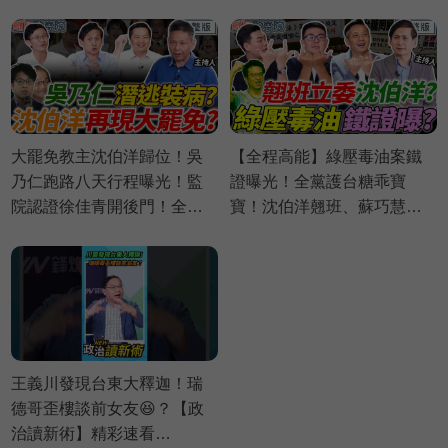
偉航 苗博雅 邱議瑩【政治讀
億商業帝國翻覆？蔣萬安粉
新術】必看爆點⚡20260803
絲嗜血出征｜Grace 王瑞德
王義川 黃瓊慧【政治讀新
術】完整版20260806
大罷免教主沈伯洋歸位！吳
【全程高能】綠壓毒油案鐵
乃仁跑路八天行程曝光！監
證曝光！全黨護台糖乖寶
院認證徐佳青開後門！全黨
寶！沈伯洋翹班、蘇巧慧不
護台糖！壓毒油證據曝光？
表決？｜葉元之 黃揚明 李明
｜謝寒冰 葉元之 羅旺哲 侯漢
賢 賴苡任【鄉民監察院】完
廷【鄉民監察院】完整版
整版20260804
20260805
王義川發現台東大釋迦！瑞
德哥歪樓談前女友😆？【政
治讀新術】精彩速看