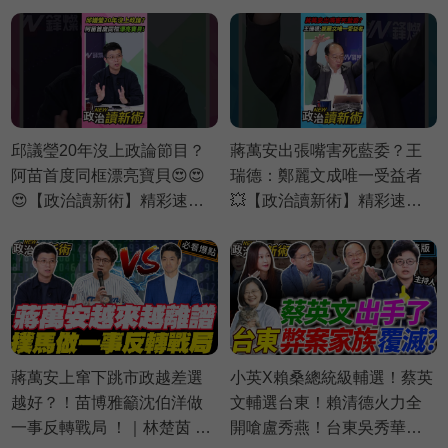
邱議瑩20年沒上政論節目？
蔣萬安出張嘴害死藍委？王
阿苗首度同框漂亮寶貝😍😍
瑞德：鄭麗文成唯一受益者
😍【政治讀新術】精彩速看
💥【政治讀新術】精彩速看
⚡20260803
⚡20260730
蔣萬安上窜下跳市政越差選
小英X賴桑總統級輔選！蔡英
越好？！苗博雅籲沈伯洋做
文輔選台東！賴清德火力全
一事反轉戰局 ！｜林楚茵 周
開嗆盧秀燕！台東吳秀華十