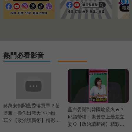
熱門必看影音
蔣萬安倒閣藍委慘買單？苗
藍白委鬧到韓國瑜發火🔥？
博雅：換你出戰天下小物
邱議瑩嘆：素質史上最差立
💥？【政治讀新術】精彩速
委💢【政治讀新術】精彩速
看⚡20260803
看⚡20260803