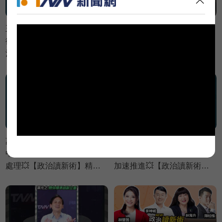
王義川發現台東大釋迦！瑞
拿30年前蔣孝嚴來比較？賴
德哥歪樓談前女友😆？【政
苡任嗆僑委會徐佳青：嘴巴
治讀新術】精彩速看
很賤💢💢💢【鄉民監察院】
⚡20260806
精彩速看⚡20260804
萬美玲家族建案違法神隱
吳秀華家族開發台東商業帝
中？黃瓊慧批：建商想低調
國？王義川憂：等當上縣長
處理💥【政治讀新術】精彩
加速推進💥【政治讀新術】
速看⚡20260806
精彩速看⚡20260806