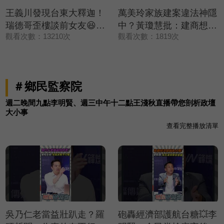
王義川發現台東大釋迦！
萬美玲家族建案違法神隱
瑞德哥歪樓談前女友😆？
中？黃瓊慧批：建商想低
觀看次數：13210次
觀看次數：1819次
【政治讀新術】精彩速看
調處理💥【政治讀新術】
⚡20260806
精彩速看⚡20260806
＃鄉民監察院
週二晚間九點李明賢、週三中午十二點王淺秋直播帶您剖析政壇
大小事
查看完整播放清單
吳乃仁老當益壯趴走？羅
砲轟經濟部護航台糖💥李