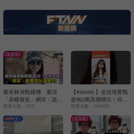
蔡依林演甄嬛傳 重現
【#shorts 】金佳垠實戰
「弄蝶復寵」網笑：詭異
旗袍3萬高價標出！得標
觀看次數：10次
觀看次數：14100次
的以為是AI
者竟送還給她 表示純粹
來做公益