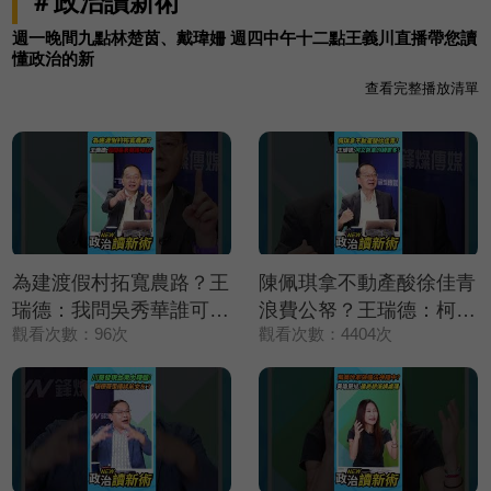
＃政治讀新術
週一晚間九點林楚茵、戴瑋姍 週四中午十二點王義川直播帶您讀
懂政治的新
查看完整播放清單
為建渡假村拓寬農路？王
陳佩琪拿不動產酸徐佳青
瑞德：我問吳秀華誰可
浪費公帑？王瑞德：柯文
觀看次數：96次
觀看次數：4404次
以？【政治讀新術】精彩
哲拿的錢更多❗【政治讀
速看⚡20260806
新術】精彩速看
⚡20260806