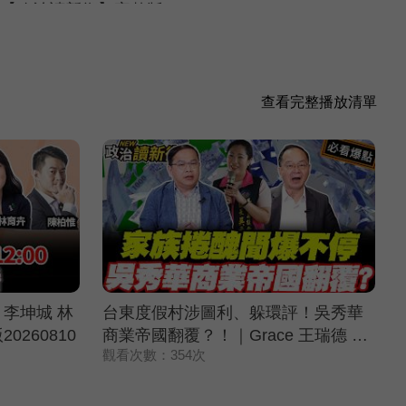
【政治讀新術】完整版20260806
查看完整播放清單
 李坤城 林
台東度假村涉圖利、躲環評！吳秀華
260810
商業帝國翻覆？！｜Grace 王瑞德 王
觀看次數：354次
義川 黃瓊慧【政治讀新術】必看爆點
⚡20260806