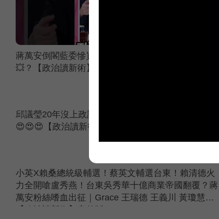
蔣萬安倒閣藍委慘買單？苗博雅：換你出戰天下小物
💥？【政治讀新術】精彩速看⚡20260803
邱議瑩20年沒上政論節目？阿苗首度同框漂亮寶貝
😍😍😍【政治讀新術】精彩速看⚡20260803
小英X賴桑總統級輔選！蔡英文輔選台東！賴清德火
力全開嗆盧秀燕！台東吳秀華十億商業帝國翻覆？蔣
萬安粉絲嗜血出征｜Grace 王瑞德 王義川 黃瓊慧
【政治讀新術】完整版20260806