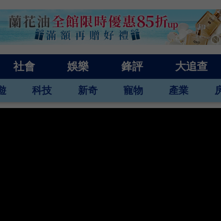
社會
娛樂
鋒評
大追查
遊
科技
新奇
寵物
產業