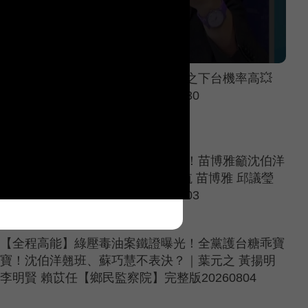
盤點倒閣危險藍委💥王瑞德：葉元之下台機率高💥
【政治讀新術】精彩速看⚡20260730
蔣萬安上窜下跳市政越差選越好？！苗博雅籲沈伯洋
做一事反轉戰局 ！｜林楚茵 周偉航 苗博雅 邱議瑩
【政治讀新術】必看爆點⚡20260803
【全程高能】綠壓毒油案鐵證曝光！全黨護台糖乖寶
寶！沈伯洋翹班、蘇巧慧不表決？｜葉元之 黃揚明
李明賢 賴苡任【鄉民監察院】完整版20260804