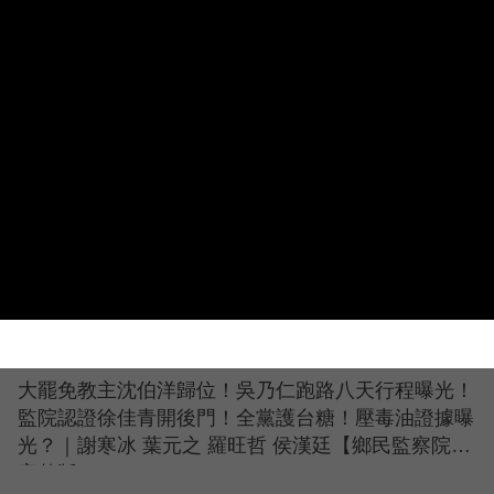
藍白委鬧到韓國瑜發火🔥？邱議瑩嘆：素質史上最差
立委💢【政治讀新術】精彩速看⚡20260803
蔣萬安出張嘴害死藍委？王瑞德：鄭麗文成唯一受益
者💥【政治讀新術】精彩速看⚡20260730
大罷免教主沈伯洋歸位！吳乃仁跑路八天行程曝光！
監院認證徐佳青開後門！全黨護台糖！壓毒油證據曝
光？｜謝寒冰 葉元之 羅旺哲 侯漢廷【鄉民監察院】
完整版20260805