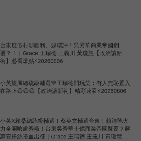
台東度假村涉圖利、躲環評！吳秀華商業帝國翻
覆？！｜Grace 王瑞德 王義川 黃瓊慧【政治讀新
術】必看爆點⚡20260806
小英旋風總統級輔選💚王瑞德開玩笑：有人無恥置入
在路上😆😆😆【政治讀新術】精彩速看⚡20260806
小英X賴桑總統級輔選！蔡英文輔選台東！賴清德火
力全開嗆盧秀燕！台東吳秀華十億商業帝國翻覆？蔣
萬安粉絲嗜血出征｜Grace 王瑞德 王義川 黃瓊慧