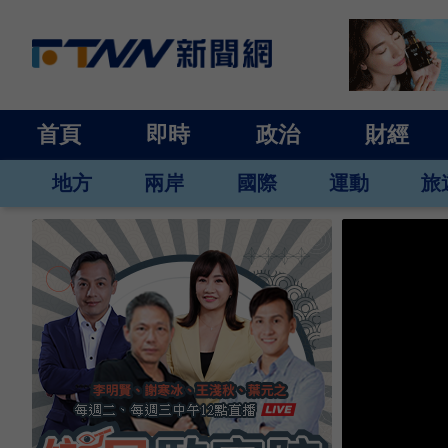
首頁
即時
政治
財經
地方
兩岸
國際
運動
旅