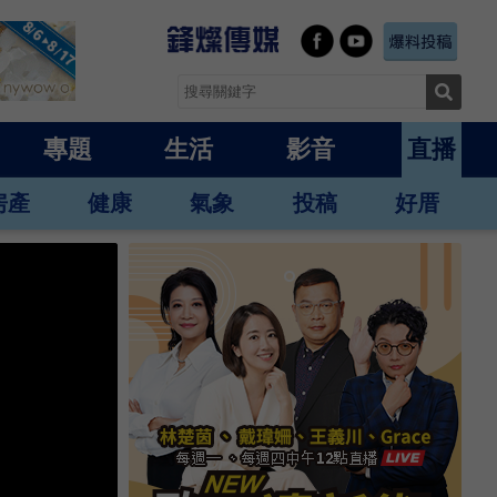
專題
生活
影音
直播
房產
健康
氣象
投稿
好厝