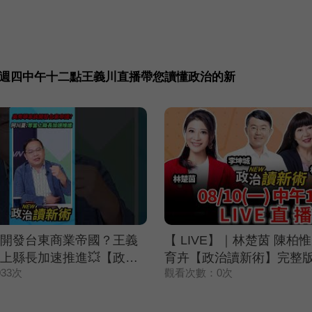
 週四中午十二點王義川直播帶您讀懂政治的新
開發台東商業帝國？王義
【 LIVE】｜林楚茵 陳柏惟
上縣長加速推進💥【政治
育卉【政治讀新術】完整版20
33次
觀看次數：0次
速看⚡20260806