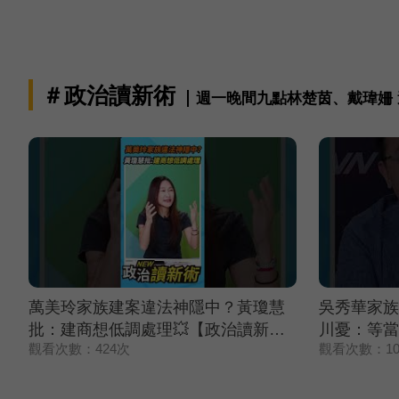
＃政治讀新術
週一晚間九點林楚茵、戴瑋姍
萬美玲家族建案違法神隱中？黃瓊慧
吳秀華家族
批：建商想低調處理💥【政治讀新
川憂：等當
觀看次數：424次
觀看次數：10
術】精彩速看⚡20260806
讀新術】精彩