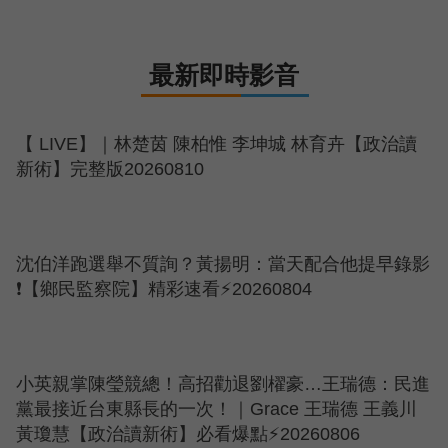
最新即時影音
【 LIVE】｜林楚茵 陳柏惟 李坤城 林育卉【政治讀
新術】完整版20260810
沈伯洋跑選舉不質詢？黃揚明：當天配合他提早錄影
❗【鄉民監察院】精彩速看⚡20260804
小英親掌陳瑩競總！高招勸退劉櫂豪…王瑞德：民進
黨最接近台東縣長的一次！｜Grace 王瑞德 王義川
黃瓊慧【政治讀新術】必看爆點⚡20260806