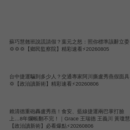
蘇巧慧翹班說謊請假？葉元之怒：照你標準該辭立委
💢💢💢【鄉民監察院】精彩速看⚡20260805
台中捷運騙到多少人？交通專家阿川撕盧秀燕假面具
💢【政治讀新術】精彩速看⚡20260806
賴清德重砲轟盧秀燕！食安、藍線捷運兩巴掌打臉
上…8年爛帳翻不完！｜Grace 王瑞德 王義川 黃瓊慧
【政治讀新術】必看爆點⚡20260806