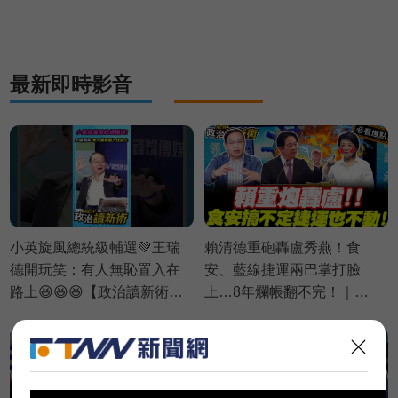
⚡20260729
最新即時影音
小英旋風總統級輔選💚王瑞
賴清德重砲轟盧秀燕！食
德開玩笑：有人無恥置入在
安、藍線捷運兩巴掌打臉
路上😆😆😆【政治讀新術】
上…8年爛帳翻不完！｜
精彩速看⚡20260806
Grace 王瑞德 王義川 黃瓊慧
【政治讀新術】必看爆點
⚡20260806