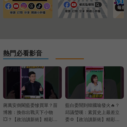
熱門必看影音
蔣萬安倒閣藍委慘買單？苗
藍白委鬧到韓國瑜發火🔥？
博雅：換你出戰天下小物
邱議瑩嘆：素質史上最差立
💥？【政治讀新術】精彩速
委💢【政治讀新術】精彩速
看⚡20260803
看⚡20260803