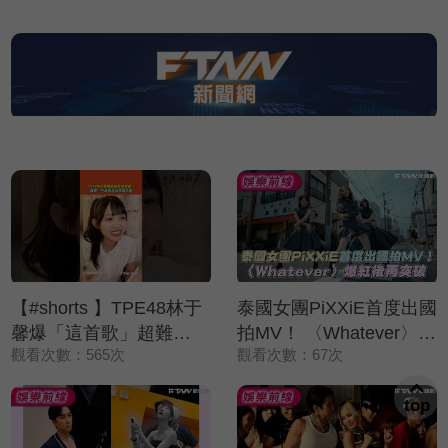
【#shorts 】TPE48林于
泰國女團PiXXiE首度出國
馨爆「這首歌」超難
拍MV！ 〈Whatever〉爆
觀看次數：565次
觀看次數：67次
練！ 直播苦笑：不知道
紅後再突破
自己在唱什麼
top