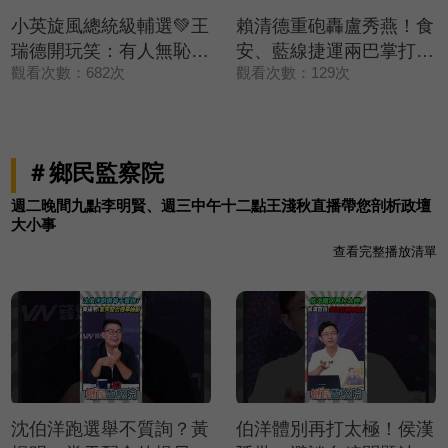
小英旋風總統級輔選💚王
賴清德重砲轟盧秀燕！食
瑞德開玩笑：有人無恥置
安、藍線捷運兩巴掌打臉
觀看次數：682次
觀看次數：129次
入在路上😆😆😆【政治
上…8年爛帳翻不完！｜
讀新術】精彩速看
Grace 王瑞德 王義川 黃
⚡20260806
瓊慧【政治讀新術】必看
爆點⚡20260806
＃鄉民監察院
週二晚間九點李明賢、週三中午十二點王淺秋直播帶您剖析政壇
大小事
查看完整播放清單
沈伯洋跑選舉不質詢？黃
伯洋體別再打太極！侯漢