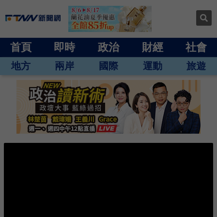
首頁
即時
政治
財經
社會
地方
兩岸
國際
運動
旅遊