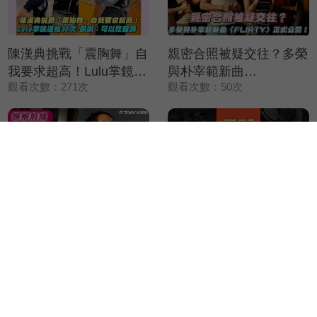
陳漢典挑戰「震胸舞」自
親密合照被疑交往？多榮
我要求超高！Lulu掌鏡連
與朴宰範新曲
觀看次數：271次
觀看次數：50次
拍30次 餓喊：可以吃飯
〈FLIRTY〉正式公開！
嗎
宋雨琦ＫＴＶ開麥飆唱
【#shorts 】李多慧萌跳
「神曲連發」 網友全跪
〈NONONO〉應援
觀看次數：349次
觀看次數：7639次
喊：不愧是高能量小狗！
Apink也在台下跟著跳！