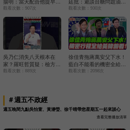
揚明：當天配合他提早錄
廷批：避談台糖問題油💥
觀看次數：907次
觀看次數：930次
影❗【鄉民監察院】精彩
【鄉民監察院】精彩速看
速看⚡20260804
⚡20260805
吳乃仁消失八天根本在
徐佳青拖蔣萬安父下水！
家？羅旺哲質疑：檢方放
藍白不能看的機密全給黃
觀看次數：889次
觀看次數：2098次
水不公平💥【鄉民監察
暐瀚看？！｜謝寒冰 葉
院】精彩速看⚡20260805
元之 羅旺哲 侯漢廷【鄉
民監察院】必看爆點💥
20260805
＃週五不政經
週五晚間九點吳怡萱、黃瀞瑩、徐千晴帶您星期五一起來談心
查看完整播放清單