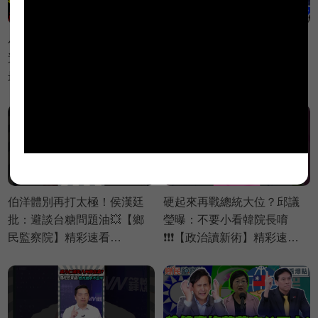
小英親掌陳瑩競總！高招勸
小英X賴桑總統級輔選！蔡英
退劉櫂豪…王瑞德：民進黨
文輔選台東！賴清德火力全
最接近台東縣長的一次！｜
開嗆盧秀燕！台東吳秀華十
Grace 王瑞德 王義川 黃瓊慧
億商業帝國翻覆？蔣萬安粉
【政治讀新術】必看爆點
絲嗜血出征｜Grace 王瑞德
⚡20260806
王義川 黃瓊慧【政治讀新
術】完整版20260806
伯洋體別再打太極！侯漢廷
硬起來再戰總統大位？邱議
批：避談台糖問題油💥【鄉
瑩曝：不要小看韓院長唷
民監察院】精彩速看
❗❗❗【政治讀新術】精彩速看
⚡20260805
⚡20260803