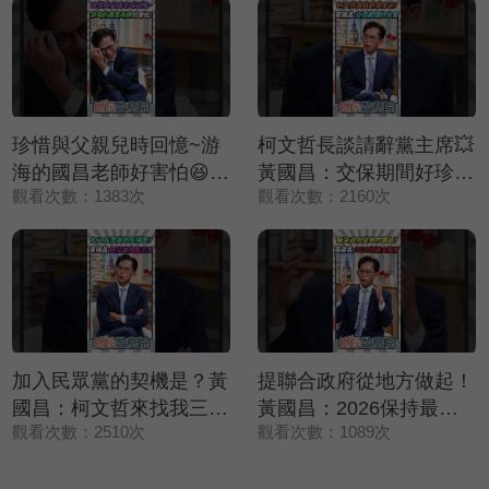
珍惜與父親兒時回憶~游
柯文哲長談請辭黨主席💥
海的國昌老師好害怕😆😆
黃國昌：交保期間好珍貴
觀看次數：1383次
觀看次數：2160次
😆【鄉民監察院】精彩速
❤️【鄉民監察院】精彩速
看⚡20250729
看⚡20250729
加入民眾黨的契機是？黃
提聯合政府從地方做起！
國昌：柯文哲來找我三次
黃國昌：2026保持最大
觀看次數：2510次
觀看次數：1089次
✨【鄉民監察院】精彩速
誠意🤝【鄉民監察院】精
看⚡20250729
彩速看⚡20250729