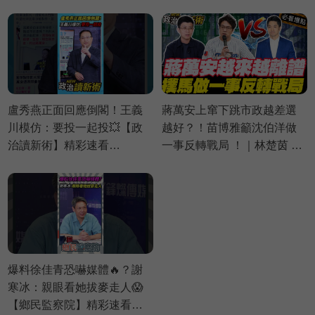
⚡20260803
⚡20260730
盧秀燕正面回應倒閣！王義
蔣萬安上窜下跳市政越差選
川模仿：要投一起投💥【政
越好？！苗博雅籲沈伯洋做
治讀新術】精彩速看
一事反轉戰局 ！｜林楚茵 周
⚡20260730
偉航 苗博雅 邱議瑩【政治讀
新術】必看爆點⚡20260803
爆料徐佳青恐嚇媒體🔥？謝
寒冰：親眼看她拔麥走人😱
【鄉民監察院】精彩速看