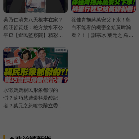
吳乃仁消失八天根本在家？
徐佳青拖蔣萬安父下水！藍
羅旺哲質疑：檢方放水不公
白不能看的機密全給黃暐瀚
平💥【鄉民監察院】精彩速
看？！｜謝寒冰 葉元之 羅旺
看⚡20260805
哲 侯漢廷【鄉民監察院】必
看爆點💥20260805
水獺媽媽親民形象都假的
💥？蘇巧慧遭爆料愛酸記
者？葉元之怒嗆快辭立委啦
💢｜謝寒冰 葉元之 羅旺哲 侯
漢廷【鄉民監察院】必看爆
點💥20260805