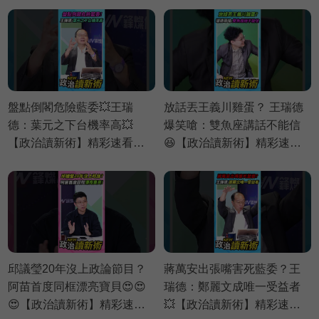
盤點倒閣危險藍委💥王瑞
放話丟王義川雞蛋？ 王瑞德
德：葉元之下台機率高💥
爆笑嗆：雙魚座講話不能信
【政治讀新術】精彩速看
😆【政治讀新術】精彩速看
⚡20260730
⚡20260730
邱議瑩20年沒上政論節目？
蔣萬安出張嘴害死藍委？王
阿苗首度同框漂亮寶貝😍😍
瑞德：鄭麗文成唯一受益者
😍【政治讀新術】精彩速看
💥【政治讀新術】精彩速看