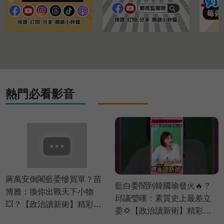
熱門必看影音
蔣萬安倒閣藍委慘買單？苗
藍白委鬧到韓國瑜發火🔥？
博雅：換你出戰天下小物
邱議瑩嘆：素質史上最差立
💥？【政治讀新術】精彩速
委💢【政治讀新術】精彩速
看⚡20260803
看⚡20260803