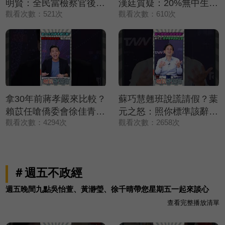
明賢：全民當檢察官後盾
漢廷質疑：20%無中生有
觀看次數：521次
觀看次數：610次
💪【鄉民監察院】精彩速
嗎🔥【鄉民監察院】精彩
看⚡20260804
速看⚡20260805
拿30年前蔣孝嚴來比較？
蘇巧慧翹班說謊請假？葉
賴苡任嗆僑委會徐佳青：
元之怒：照你標準該辭立
觀看次數：4294次
觀看次數：2658次
嘴巴很賤💢💢💢【鄉民監
委💢💢💢【鄉民監察院】
察院】精彩速看
精彩速看⚡20260805
⚡20260804
＃週五不政經
週五晚間九點吳怡萱、黃瀞瑩、徐千晴帶您星期五一起來談心
查看完整播放清單