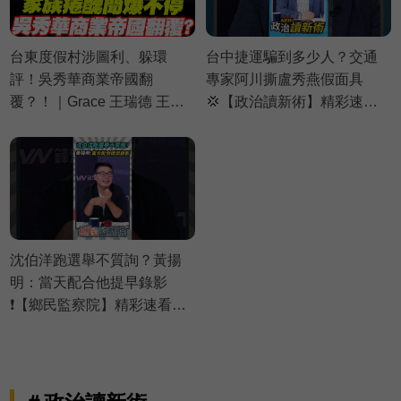
台東度假村涉圖利、躲環
台中捷運騙到多少人？交通
評！吳秀華商業帝國翻
專家阿川撕盧秀燕假面具
覆？！｜Grace 王瑞德 王義
💢【政治讀新術】精彩速看
川 黃瓊慧【政治讀新術】必
⚡20260806
看爆點⚡20260806
沈伯洋跑選舉不質詢？黃揚
明：當天配合他提早錄影
❗【鄉民監察院】精彩速看
⚡20260804