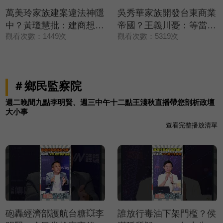
萬美玲家族建案違法神隱
吳秀華家族開發台東商業
中？黃瓊慧批：建商想低
帝國？王義川憂：等當上
觀看次數：1449次
觀看次數：5319次
調處理💥【政治讀新術】
縣長加速推進💥【政治讀
精彩速看⚡20260806
新術】精彩速看
⚡20260806
＃鄉民監察院
週二晚間九點李明賢、週三中午十二點王淺秋直播帶您剖析政壇
大小事
查看完整播放清單
砲轟經濟部護航台糖💥李
誰放行毒油下架門檻？侯