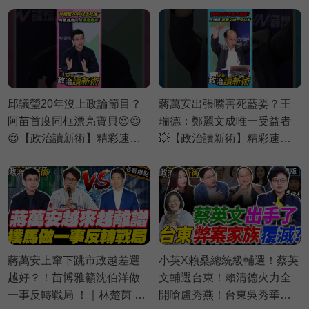
邱議瑩20年沒上政論節目？
蔣萬安出張嘴害死藍委？王
阿苗首度同框漂亮寶貝😍😍
瑞德：鄭麗文成唯一受益者
😍【政治讀新術】精彩速看
💥【政治讀新術】精彩速看
⚡20260803
⚡20260730
蔣萬安上窜下跳市政越差選
小英X賴桑總統級輔選！蔡英
越好？！苗博雅籲沈伯洋做
文輔選台東！賴清德火力全
一事反轉戰局 ！｜林楚茵 周
開嗆盧秀燕！台東吳秀華十