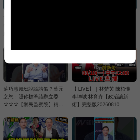
萬美玲家族建案違法神隱
吳秀華家族開發台東商業帝
中？黃瓊慧批：建商想低調
國？王義川憂：等當上縣長
處理💥【政治讀新術】精彩
加速推進💥【政治讀新術】
速看⚡20260806
精彩速看⚡20260806
蘇巧慧翹班說謊請假？葉元
【 LIVE】｜林楚茵 陳柏惟
之怒：照你標準該辭立委
李坤城 林育卉【政治讀新
💢💢💢【鄉民監察院】精彩
術】完整版20260810
速看⚡20260805