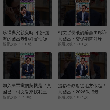
珍惜與父親兒時回憶~游
柯文哲長談請辭黨主席💥
海的國昌老師好害怕😆😆
黃國昌：交保期間好珍貴
觀看次數：1383次
觀看次數：2160次
😆【鄉民監察院】精彩速
❤️【鄉民監察院】精彩速
看⚡20250729
看⚡20250729
加入民眾黨的契機是？黃
提聯合政府從地方做起！
國昌：柯文哲來找我三次
黃國昌：2026保持最大
觀看次數：2510次
觀看次數：1089次
✨【鄉民監察院】精彩速
誠意🤝【鄉民監察院】精
看⚡20250729
彩速看⚡20250729