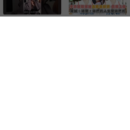
【#shorts 】奶昔翻唱
李多慧聽球迷去看金娜妍
〈任性〉歌聲超甜 告白
戲精上身 哭喊：隨便！
觀看次數：1006次
觀看次數：418次
五月天：還沒走出演唱會
你們的人生是你們的
【#shorts 】李多慧在
媽咪們駕到！夏日神曲誕
KARA面前跳〈Step〉
生 KISS OF
觀看次數：4581次
觀看次數：139次
「一起扭」應援 2.7萬
LIFE〈Sweat〉火辣回歸
球迷嗨炸！