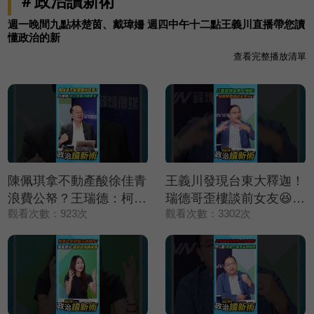
＃政治讀新術
週一晚間九點林楚茵、戴瑋姍 週四中午十二點王義川直播帶您讀
懂政治的新
查看完整播放清單
陳佩琪拿不動產酸徐佳青
王義川發現台東大釋迦！
浪費公帑？王瑞德：柯文
瑞德哥歪樓談前女友😆？
觀看次數：923次
觀看次數：3302次
哲拿的錢更多❗【政治讀
【政治讀新術】精彩速看
新術】精彩速看
⚡20260806
⚡20260806