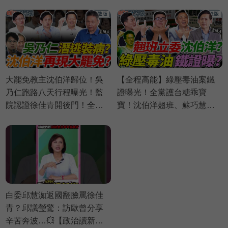
偉航 苗博雅 邱議瑩【政治讀
億商業帝國翻覆？蔣萬安粉
新術】必看爆點⚡20260803
絲嗜血出征｜Grace 王瑞德
王義川 黃瓊慧【政治讀新
術】完整版20260806
大罷免教主沈伯洋歸位！吳
【全程高能】綠壓毒油案鐵
乃仁跑路八天行程曝光！監
證曝光！全黨護台糖乖寶
院認證徐佳青開後門！全黨
寶！沈伯洋翹班、蘇巧慧不
護台糖！壓毒油證據曝光？
表決？｜葉元之 黃揚明 李明
｜謝寒冰 葉元之 羅旺哲 侯漢
賢 賴苡任【鄉民監察院】完
廷【鄉民監察院】完整版
整版20260804
20260805
白委邱慧洳返國翻臉罵徐佳
青？邱議瑩驚：訪歐曾分享
辛苦奔波…💥【政治讀新