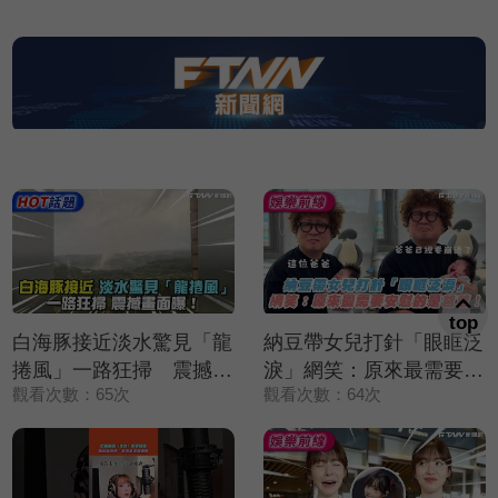
top
白海豚接近淡水驚見「龍
納豆帶女兒打針「眼眶泛
捲風」一路狂掃 震撼畫
淚」網笑：原來最需要安
觀看次數：65次
觀看次數：64次
面曝！
慰的是爸爸！