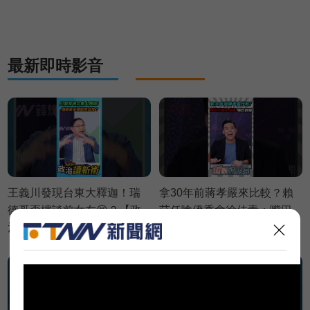
術】精彩速看⚡20260803
最新即時影音
王義川發現台東大釋迦！瑞
拿30年前蔣孝嚴來比較？賴
德哥歪樓談前女友😆？【政
苡任嗆僑委會徐佳青：嘴巴
治讀新術】精彩速看
很賤💢💢💢【鄉民監察院】
⚡20260806
精彩速看⚡20260804