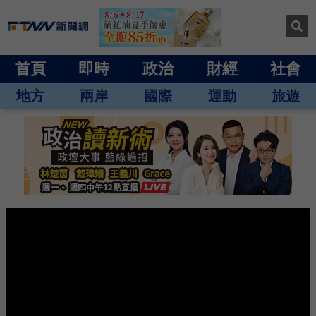
首頁
即時
政治
財經
社會
地方
兩岸
國際
運動
旅遊