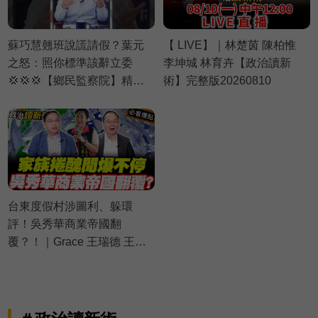
蘇巧慧翹班說謊請假？葉元
【 LIVE】｜林楚茵 陳柏惟
之怒：照你標準該辭立委
李坤城 林育卉【政治讀新
💢💢💢【鄉民監察院】精彩
術】完整版20260810
速看⚡20260805
台東度假村涉圖利、躲環
評！吳秀華商業帝國翻
覆？！｜Grace 王瑞德 王義
川 黃瓊慧【政治讀新術】必
看爆點⚡20260806