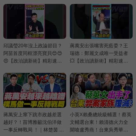
邱議瑩20年沒上政論節目？
蔣萬安出張嘴害死藍委？王
阿苗首度同框漂亮寶貝😍😍
瑞德：鄭麗文成唯一受益者
😍【政治讀新術】精彩速看
💥【政治讀新術】精彩速看
⚡20260803
⚡20260730
蔣萬安上窜下跳市政越差選
小英X賴桑總統級輔選！蔡英
越好？！苗博雅籲沈伯洋做
文輔選台東！賴清德火力全
一事反轉戰局 ！｜林楚茵 周
開嗆盧秀燕！台東吳秀華十