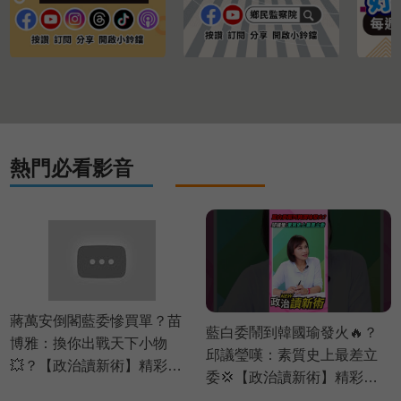
熱門必看影音
蔣萬安倒閣藍委慘買單？苗
藍白委鬧到韓國瑜發火🔥？
博雅：換你出戰天下小物
邱議瑩嘆：素質史上最差立
💥？【政治讀新術】精彩速
委💢【政治讀新術】精彩速
看⚡20260803
看⚡20260803