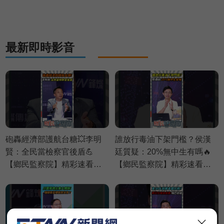
⚡20260806
最新即時影音
砲轟經濟部護航台糖💥李明
誰放行毒油下架門檻？侯漢
賢：全民當檢察官後盾💪
廷質疑：20%無中生有嗎🔥
【鄉民監察院】精彩速看
【鄉民監察院】精彩速看
⚡20260804
⚡20260805