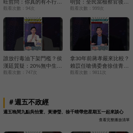
旺哲問：你真的有不行嗎
明賢：全民當檢察官後盾
觀看次數：94次
觀看次數：999次
😆【鄉民監察院】精彩速
💪【鄉民監察院】精彩速
看⚡20260805
看⚡20260804
誰放行毒油下架門檻？侯
拿30年前蔣孝嚴來比較？
漢廷質疑：20%無中生有
賴苡任嗆僑委會徐佳青：
觀看次數：747次
觀看次數：9811次
嗎🔥【鄉民監察院】精彩
嘴巴很賤💢💢💢【鄉民監
速看⚡20260805
察院】精彩速看
⚡20260804
＃週五不政經
週五晚間九點吳怡萱、黃瀞瑩、徐千晴帶您星期五一起來談心
查看完整播放清單