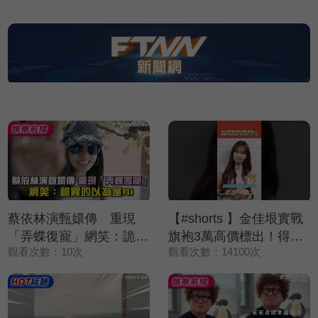
蔡依林演甄嬛傳 重現
【#shorts 】金佳垠實戰
「弄蝶復寵」網笑：詭異
旗袍3萬高價標出！得標
觀看次數：10次
觀看次數：14100次
的以為是AI
者竟送還給她 表示純粹
來做公益