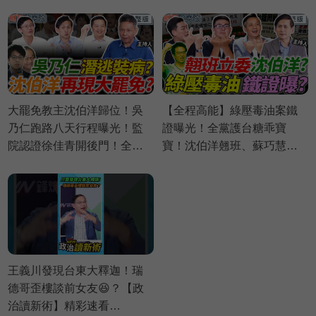
偉航 苗博雅 邱議瑩【政治讀
億商業帝國翻覆？蔣萬安粉
新術】必看爆點⚡20260803
絲嗜血出征｜Grace 王瑞德
王義川 黃瓊慧【政治讀新
術】完整版20260806
大罷免教主沈伯洋歸位！吳
【全程高能】綠壓毒油案鐵
乃仁跑路八天行程曝光！監
證曝光！全黨護台糖乖寶
院認證徐佳青開後門！全黨
寶！沈伯洋翹班、蘇巧慧不
護台糖！壓毒油證據曝光？
表決？｜葉元之 黃揚明 李明
｜謝寒冰 葉元之 羅旺哲 侯漢
賢 賴苡任【鄉民監察院】完
廷【鄉民監察院】完整版
整版20260804
20260805
王義川發現台東大釋迦！瑞
德哥歪樓談前女友😆？【政
治讀新術】精彩速看