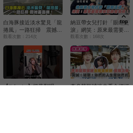
top
白海豚接近淡水驚見「龍
納豆帶女兒打針「眼眶泛
捲風」一路狂掃 震撼畫
淚」網笑：原來最需要安
觀看次數：214次
觀看次數：168次
面曝！
慰的是爸爸！
【#shorts 】奶昔翻唱
李多慧聽球迷去看金娜妍
〈任性〉歌聲超甜 告白
戲精上身 哭喊：隨便！
觀看次數：2568次
觀看次數：1780次
五月天：還沒走出演唱會
你們的人生是你們的