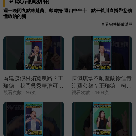
＃政治讀新術
週一晚間九點林楚茵、戴瑋姍 週四中午十二點王義川直播帶您讀
懂政治的新
查看完整播放清單
為建渡假村拓寬農路？王
陳佩琪拿不動產酸徐佳青
瑞德：我問吳秀華誰可
浪費公帑？王瑞德：柯文
觀看次數：96次
觀看次數：4404次
以？【政治讀新術】精彩
哲拿的錢更多❗【政治讀
速看⚡20260806
新術】精彩速看
⚡20260806