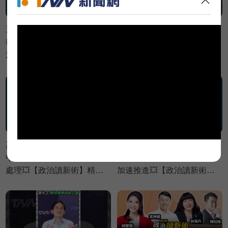
王義川發現台東大釋迦！瑞
拿30年前蔣孝嚴來比較？賴
德哥歪樓談前女友😆？【政
苡任嗆僑委會徐佳青：嘴巴
治讀新術】精彩速看
很賤💢💢💢【鄉民監察院】
⚡20260806
精彩速看⚡20260804
萬美玲家族建案違法神隱
吳秀華家族開發台東商業帝
中？黃瓊慧批：建商想低調
國？王義川憂：等當上縣長
處理💥【政治讀新術】精彩
加速推進💥【政治讀新術】
速看⚡20260806
精彩速看⚡20260806