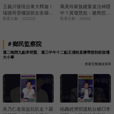
王義川發現台東大釋迦！
萬美玲家族建案違法神隱
瑞德哥歪樓談前女友😆？
中？黃瓊慧批：建商想低
觀看次數：13210次
觀看次數：1819次
【政治讀新術】精彩速看
調處理💥【政治讀新術】
⚡20260806
精彩速看⚡20260806
＃鄉民監察院
週二晚間九點李明賢、週三中午十二點王淺秋直播帶您剖析政壇
大小事
查看完整播放清單
吳乃仁老當益壯趴走？羅
砲轟經濟部護航台糖💥李