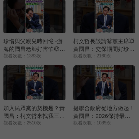
珍惜與父親兒時回憶~游
柯文哲長談請辭黨主席💥
海的國昌老師好害怕😆😆
黃國昌：交保期間好珍貴
觀看次數：1383次
觀看次數：2160次
😆【鄉民監察院】精彩速
❤️【鄉民監察院】精彩速
看⚡20250729
看⚡20250729
加入民眾黨的契機是？黃
提聯合政府從地方做起！
國昌：柯文哲來找我三次
黃國昌：2026保持最大
觀看次數：2510次
觀看次數：1089次
✨【鄉民監察院】精彩速
誠意🤝【鄉民監察院】精
看⚡20250729
彩速看⚡20250729