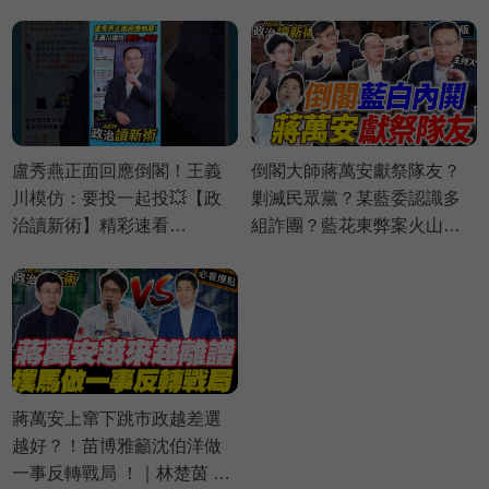
⚡20260803
⚡20260730
盧秀燕正面回應倒閣！王義
倒閣大師蔣萬安獻祭隊友？
川模仿：要投一起投💥【政
剿滅民眾黨？某藍委認識多
治讀新術】精彩速看
組詐團？藍花東弊案火山爆
⚡20260730
發｜王義川 王瑞德 Grace 鍾
佳濱 【政治讀新術】完整版
20260730
蔣萬安上窜下跳市政越差選
越好？！苗博雅籲沈伯洋做
一事反轉戰局 ！｜林楚茵 周