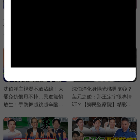
水獺媽媽親民形象都假的
藍白委鬧到韓國瑜發火🔥？
💥？蘇巧慧遭爆料愛酸記
邱議瑩嘆：素質史上最差立
者？葉元之怒嗆快辭立委啦
委💢【政治讀新術】精彩速
💢｜謝寒冰 葉元之 羅旺哲 侯
看⚡20260803
漢廷【鄉民監察院】必看爆
點💥20260805
沈伯洋主視覺不敢沾綠！大
沈伯洋化身陽光橘男孩😍？
罷免仇恨甩不掉…民進黨悄
葉元之酸：那王定宇很專情
放生！手勢舞越跳越辛酸！
💥？【鄉民監察院】精彩速
｜謝寒冰 葉元之 羅旺哲 侯漢
看⚡20260805
廷【鄉民監察院】必看爆點
💥20260805