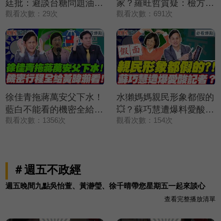
廷批：避談台糖問題油💥
家？羅旺哲質疑：檢方放
觀看次數：29次
觀看次數：691次
【鄉民監察院】精彩速看
水不公平💥【鄉民監察
⚡20260805
院】精彩速看⚡20260805
徐佳青拖蔣萬安父下水！
水獺媽媽親民形象都假的
藍白不能看的機密全給黃
💥？蘇巧慧遭爆料愛酸記
觀看次數：1356次
觀看次數：154次
暐瀚看？！｜謝寒冰 葉
者？葉元之怒嗆快辭立委
元之 羅旺哲 侯漢廷【鄉
啦💢｜謝寒冰 葉元之 羅
民監察院】必看爆點💥
旺哲 侯漢廷【鄉民監察
20260805
院】必看爆點💥
＃週五不政經
20260805
週五晚間九點吳怡萱、黃瀞瑩、徐千晴帶您星期五一起來談心
查看完整播放清單