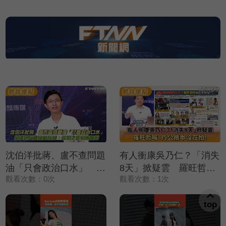
沈伯洋批蔣、盧不查問題
有人衝康吳乃仁？「消失
油「只會政治口水」 侯
8天」掀疑雲 羅旺哲
觀看次數：0次
觀看次數：1次
漢廷反嗆綠營嫁禍：欲加
喊：乃公根本沒在怕!
之罪何患無辭
top