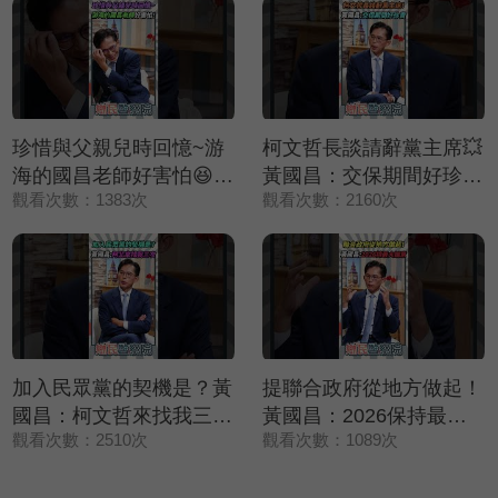
珍惜與父親兒時回憶~游
柯文哲長談請辭黨主席💥
海的國昌老師好害怕😆😆
黃國昌：交保期間好珍貴
觀看次數：1383次
觀看次數：2160次
😆【鄉民監察院】精彩速
❤️【鄉民監察院】精彩速
看⚡20250729
看⚡20250729
加入民眾黨的契機是？黃
提聯合政府從地方做起！
國昌：柯文哲來找我三次
黃國昌：2026保持最大
觀看次數：2510次
觀看次數：1089次
✨【鄉民監察院】精彩速
誠意🤝【鄉民監察院】精
看⚡20250729
彩速看⚡20250729