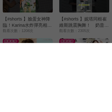
【#shorts 】臉蛋女神降
【#shorts 】妮塔同框崔
臨！Karina水炸彈亮相
維斯跳震胸舞！ 奶昔
觀看次數：1208次
觀看次數：2305次
「撩衣服」動作辣翻全場
喊：這不是我要的「崔」
神級舞台再加一
TPE48演唱會落幕！林于
李藝斌跳ATEEZ崔傘
馨爆「這首歌」最難練
「震胸舞」再加碼KT出
觀看次數：600次
觀看次數：544次
直播苦笑：不知道自己在
局舞 粉絲全嗨爆！
唱什麼ＸＤ