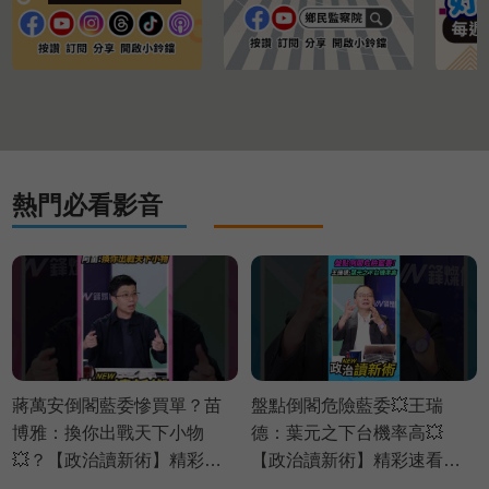
熱門必看影音
蔣萬安倒閣藍委慘買單？苗
盤點倒閣危險藍委💥王瑞
博雅：換你出戰天下小物
德：葉元之下台機率高💥
💥？【政治讀新術】精彩速
【政治讀新術】精彩速看
看⚡20260803
⚡20260730