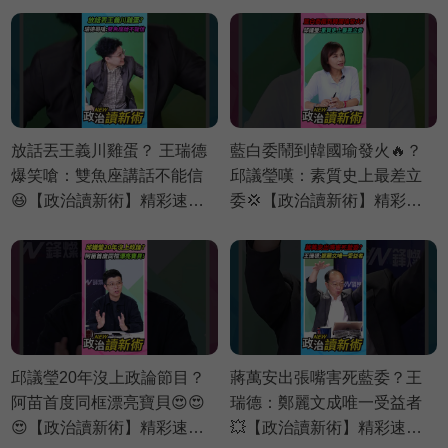
放話丟王義川雞蛋？ 王瑞德
藍白委鬧到韓國瑜發火🔥？
爆笑嗆：雙魚座講話不能信
邱議瑩嘆：素質史上最差立
😆【政治讀新術】精彩速看
委💢【政治讀新術】精彩速
⚡20260730
看⚡20260803
邱議瑩20年沒上政論節目？
蔣萬安出張嘴害死藍委？王
阿苗首度同框漂亮寶貝😍😍
瑞德：鄭麗文成唯一受益者
😍【政治讀新術】精彩速看
💥【政治讀新術】精彩速看