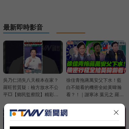
偉航 苗博雅 邱議瑩【政治讀
新術】必看爆點⚡20260803
最新即時影音
吳乃仁消失八天根本在家？
徐佳青拖蔣萬安父下水！藍
羅旺哲質疑：檢方放水不公
白不能看的機密全給黃暐瀚
平💥【鄉民監察院】精彩速
看？！｜謝寒冰 葉元之 羅旺
看⚡20260805
哲 侯漢廷【鄉民監察院】必
看爆點💥20260805