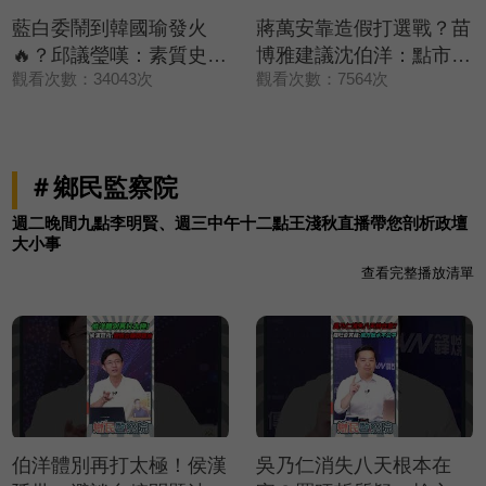
藍白委鬧到韓國瑜發火
蔣萬安靠造假打選戰？苗
🔥？邱議瑩嘆：素質史上
博雅建議沈伯洋：點市政
觀看次數：34043次
觀看次數：7564次
最差立委💢【政治讀新
缺失✨【政治讀新術】精
術】精彩速看⚡20260803
彩速看⚡20260803
＃鄉民監察院
週二晚間九點李明賢、週三中午十二點王淺秋直播帶您剖析政壇
大小事
查看完整播放清單
伯洋體別再打太極！侯漢
吳乃仁消失八天根本在