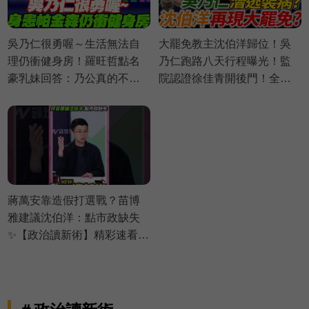
吳乃仁很勇喔～生活無法自
大罷免教主沈伯洋歸位！吳
理仍衝健身房！羅旺哲點名
乃仁跑路八天行程曝光！監
豪乳妹回答：乃公真的不行
院認證徐佳青開後門！全黨
嗎？｜謝寒冰 葉元之 羅旺哲
護台糖！壓毒油證據曝光？
侯漢廷【鄉民監察院】必看
｜謝寒冰 葉元之 羅旺哲 侯漢
爆點💥20260805
廷【鄉民監察院】完整版
20260805
蔣萬安靠造假打選戰？苗博
雅建議沈伯洋：點市政缺失
✨【政治讀新術】精彩速看
⚡20260803