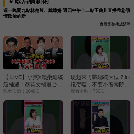
＃政治讀新術
週一晚間九點林楚茵、戴瑋姍 週四中午十二點王義川直播帶您讀
懂政治的新
查看完整播放清單
【 LIVE】小英X賴桑總統
硬起來再戰總統大位？邱
級輔選！蔡英文輔選台
議瑩曝：不要小看韓院長
觀看次數：2048次
觀看次數：756次
東！賴清德火力全開嗆盧
唷❗❗❗【政治讀新術】精彩
秀燕！台東吳秀華十億商
速看⚡20260803
業帝國翻覆？蔣萬安粉絲
嗜血出征｜Grace 王瑞德
王義川 黃瓊慧【政治讀
新術】完整版20260806