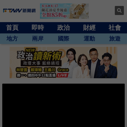
首頁
即時
政治
財經
社會
地方
兩岸
國際
運動
旅遊