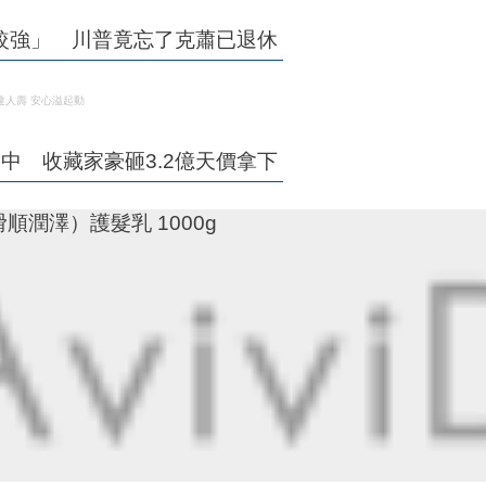
較強」 川普竟忘了克蕭已退休
達人壽 安心溢起動
中 收藏家豪砸3.2億天價拿下
滑順潤澤）護髮乳 1000g