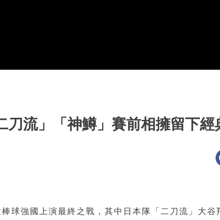
二刀流」「神鱒」賽前相擁留下經
日兩大棒球強國上演最終之戰，其中日本隊「二刀流」大谷