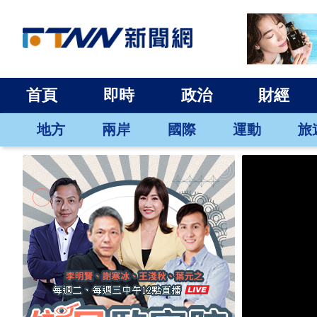
首頁
即時
政治
財經
地方
兩岸
國際
運動
旅