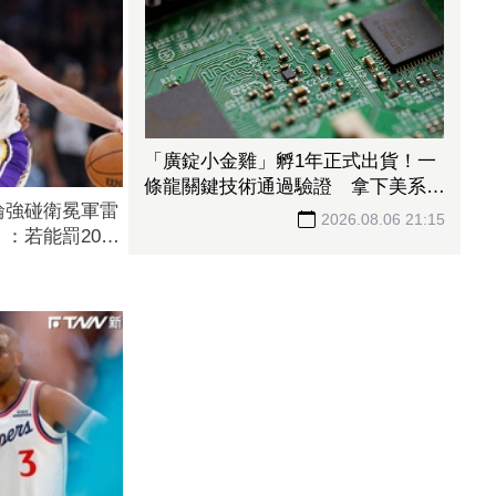
「廣錠小金雞」孵1年正式出貨！一
條龍關鍵技術通過驗證 拿下美系網
輪強碰衛冕軍雷
通、雲端大廠訂單
2026.08.06 21:15
：若能罰20球