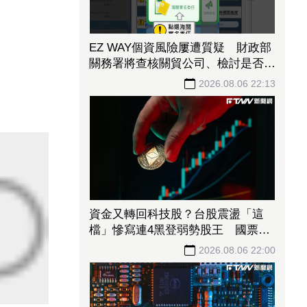
EZ WAY個資風險屢遭質疑 財政部
關務署將查核關貿公司、檢討是否統
一收費正式委任
2026.08.06 22:13
資金又轉回科技股？台股震盪「這
檔」慘寫連4黑登弱勢股王 國票
金、潤泰新也淪大盤刀下魂
2026.08.06 22:00