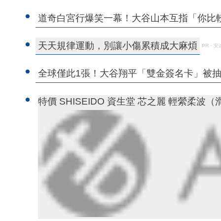
道奇白宮行爆笑一幕！大谷山本互指「你比
天天規律運動，別讓小傷累積成大麻煩
PR・安
全球僅此1張！大谷翔平「雙金簽名卡」被抽
特價 SHISEIDO 資生堂 芯之麗 輕縈柔波（