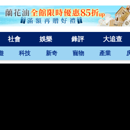
社會
娛樂
鋒評
大追查
遊
科技
新奇
寵物
產業