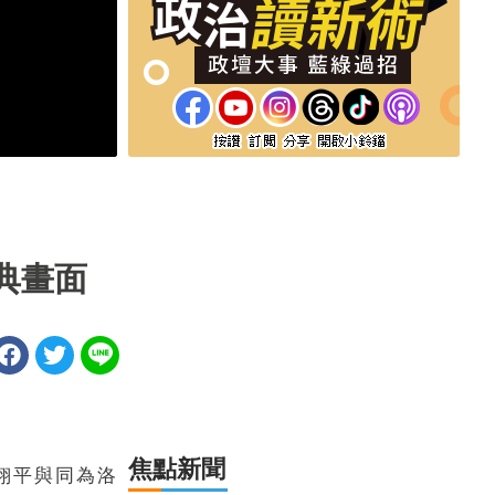
典畫面
焦點新聞
翔平與同為洛