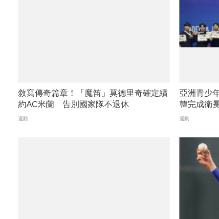
敘寫傳奇篇章！「魔笛」莫德里奇確定續
亞洲青少
約AC米蘭 告別國家隊不退休
韓完成衛冕 
運動
運動