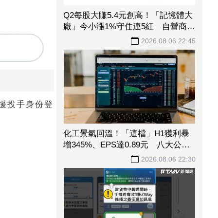
Q2每股大賺5.4元創高！「記憶體大
廠」今小漲1%守住連5紅 自營商卻
脫手449張、抱回7549萬元
2026.08.06 22:45
援投手身份登
化工景氣回溫！「這檔」H1獲利暴
增345%、EPS達0.89元 八大公股
調節逾千萬元
2026.08.06 22:30