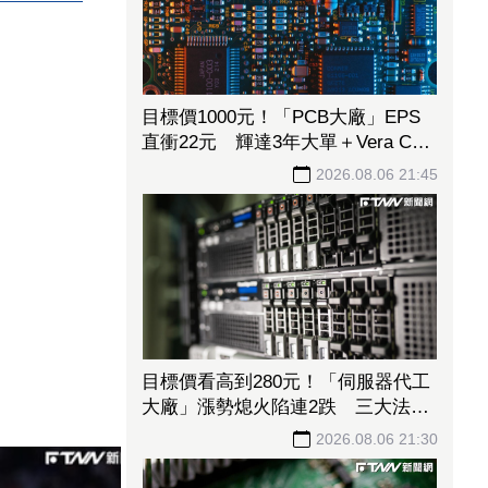
目標價1000元！「PCB大廠」EPS
直衝22元 輝達3年大單＋Vera CPU
市占率破5成後市看旺
2026.08.06 21:45
目標價看高到280元！「伺服器代工
大廠」漲勢熄火陷連2跌 三大法人
今出清1.1萬張、抽回21億元
2026.08.06 21:30