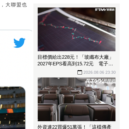
決，大聯盟也
目標價給出228元！「玻纖布大廠」
2027年EPS看高到15.72元 電子材
料放量＋轉投資挹注營收
2026.08.06 23:30
外資連22買爆51萬張！「這檔傳產