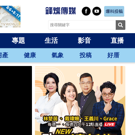
專題
生活
影音
直播
房產
健康
氣象
投稿
好厝