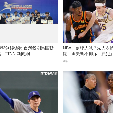
年擊劍錦標賽 台灣銳劍男團斬
NBA／罰球大戰？湖人次
| FTNN 新聞網
霆 里夫斯不排斥「買犯」
我會很高興
運動