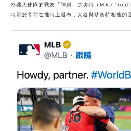
杉磯天使隊的戰友「神鱒」楚奧特（Mike Tr
特別於賽前在推特上發布，大谷與楚奧特相擁的