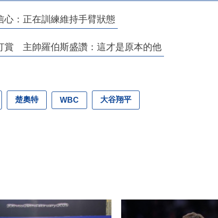
信心：正在訓練維持手臂狀態
打賞 主帥羅伯斯盛讚：這才是原本的他
楚奧特
大谷翔平
WBC