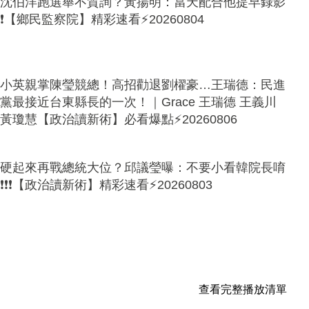
沈伯洋跑選舉不質詢？黃揚明：當天配合他提早錄影
❗【鄉民監察院】精彩速看⚡20260804
小英親掌陳瑩競總！高招勸退劉櫂豪…王瑞德：民進
黨最接近台東縣長的一次！｜Grace 王瑞德 王義川
黃瓊慧【政治讀新術】必看爆點⚡20260806
硬起來再戰總統大位？邱議瑩曝：不要小看韓院長唷
❗❗❗【政治讀新術】精彩速看⚡20260803
查看完整播放清單