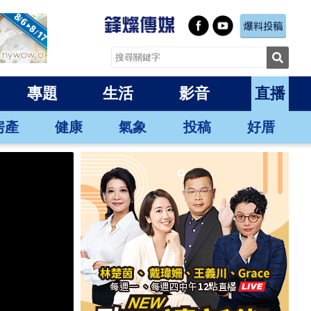
專題
生活
影音
直播
房產
健康
氣象
投稿
好厝