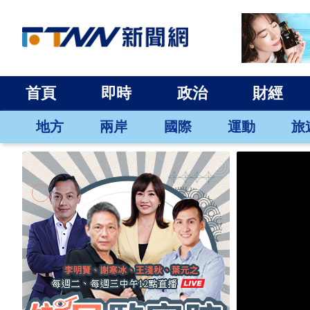
首頁
即時
政治
財經
地方
兩岸
國際
運動
旅