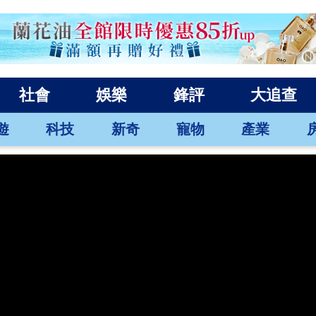
社會
娛樂
鋒評
大追查
遊
科技
新奇
寵物
產業