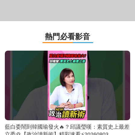
熱門必看影音
藍白委鬧到韓國瑜發火🔥？邱議瑩嘆：素質史上最差
立委💢【政治讀新術】精彩速看⚡20260803