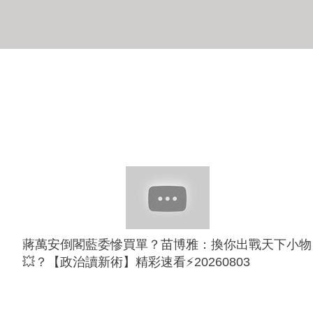
蔣萬安倒閣藍委慘買單？苗博雅：換你出戰天下小物
💥？【政治讀新術】精彩速看⚡20260803