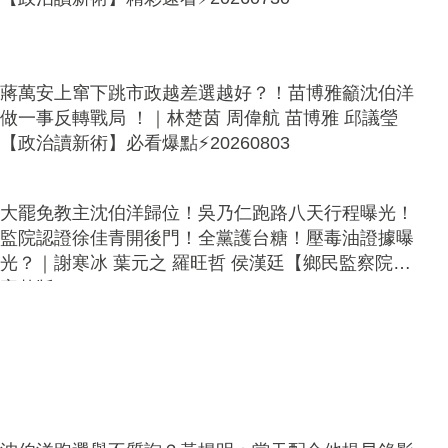
蔣萬安上窜下跳市政越差選越好？！苗博雅籲沈伯洋
做一事反轉戰局 ！｜林楚茵 周偉航 苗博雅 邱議瑩
【政治讀新術】必看爆點⚡20260803
大罷免教主沈伯洋歸位！吳乃仁跑路八天行程曝光！
監院認證徐佳青開後門！全黨護台糖！壓毒油證據曝
光？｜謝寒冰 葉元之 羅旺哲 侯漢廷【鄉民監察院】
完整版20260805