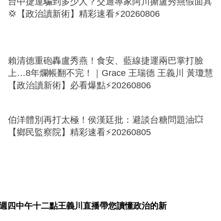
台中捷運騙到多少人？交通專家阿川撕盧秀燕假面具
💢【政治讀新術】精彩速看⚡20260806
賴清德重砲轟盧秀燕！食安、藍線捷運兩巴掌打臉
上…8年爛帳翻不完！｜Grace 王瑞德 王義川 黃瓊慧
【政治讀新術】必看爆點⚡20260806
伯洋體別再打太極！侯漢廷批：避談台糖問題油💥
【鄉民監察院】精彩速看⚡20260805
 週四中午十二點王義川直播帶您讀懂政治的新