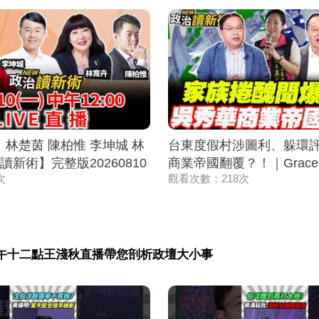
】｜林楚茵 陳柏惟 李坤城 林
台東度假村涉圖利、躲環
新術】完整版20260810
商業帝國翻覆？！｜Grace
次
觀看次數：218次
義川 黃瓊慧【政治讀新術
⚡20260806
午十二點王淺秋直播帶您剖析政壇大小事