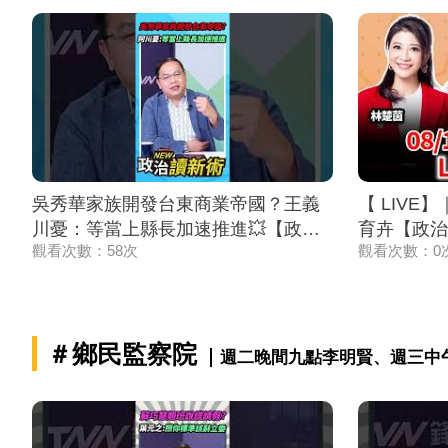
吳秀華家族開發台東商業帝國？王義
【 LIVE
川憂：等當上縣長加速推進💥【政治
育卉【政治讀
觀看次數：58次
觀看次數：0
讀新術】精彩速看⚡20260806
＃鄉民監察院
週二晚間九點李明賢、週三中