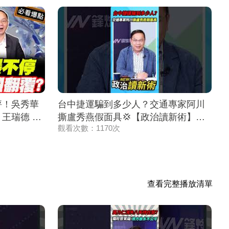
評！吳秀華
台中捷運騙到多少人？交通專家阿川
 王瑞德 王
撕盧秀燕假面具💢【政治讀新術】精
觀看次數：1170次
】必看爆點
彩速看⚡20260806
查看完整播放清單