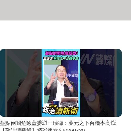
盤點倒閣危險藍委💥王瑞德：葉元之下台機率高💥
【政治讀新術】精彩速看⚡20260730