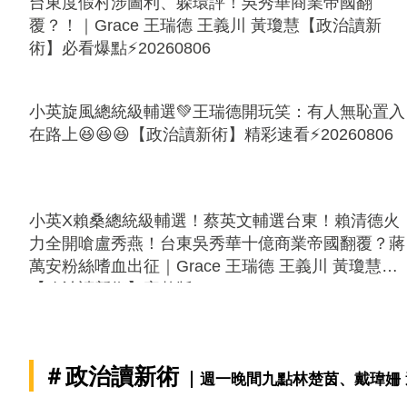
台東度假村涉圖利、躲環評！吳秀華商業帝國翻
覆？！｜Grace 王瑞德 王義川 黃瓊慧【政治讀新
術】必看爆點⚡20260806
小英旋風總統級輔選💚王瑞德開玩笑：有人無恥置入
在路上😆😆😆【政治讀新術】精彩速看⚡20260806
小英X賴桑總統級輔選！蔡英文輔選台東！賴清德火
力全開嗆盧秀燕！台東吳秀華十億商業帝國翻覆？蔣
萬安粉絲嗜血出征｜Grace 王瑞德 王義川 黃瓊慧
【政治讀新術】完整版20260806
＃政治讀新術
週一晚間九點林楚茵、戴瑋姍