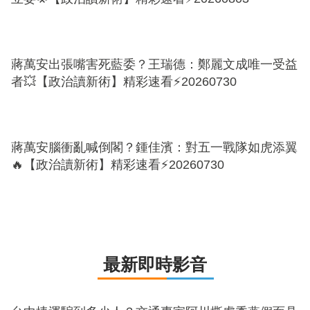
蔣萬安出張嘴害死藍委？王瑞德：鄭麗文成唯一受益
者💥【政治讀新術】精彩速看⚡20260730
蔣萬安腦衝亂喊倒閣？鍾佳濱：對五一戰隊如虎添翼
🔥【政治讀新術】精彩速看⚡20260730
最新即時影音