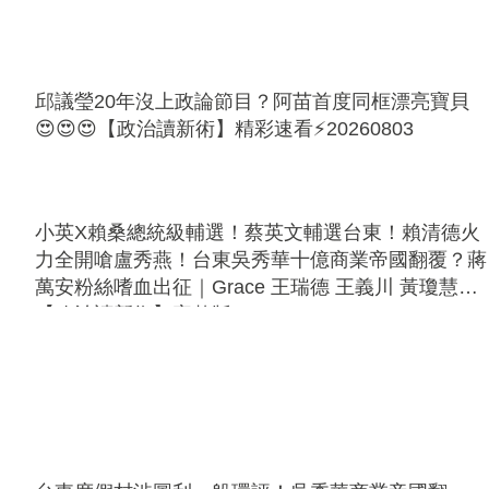
邱議瑩20年沒上政論節目？阿苗首度同框漂亮寶貝
😍😍😍【政治讀新術】精彩速看⚡20260803
小英X賴桑總統級輔選！蔡英文輔選台東！賴清德火
力全開嗆盧秀燕！台東吳秀華十億商業帝國翻覆？蔣
萬安粉絲嗜血出征｜Grace 王瑞德 王義川 黃瓊慧
【政治讀新術】完整版20260806