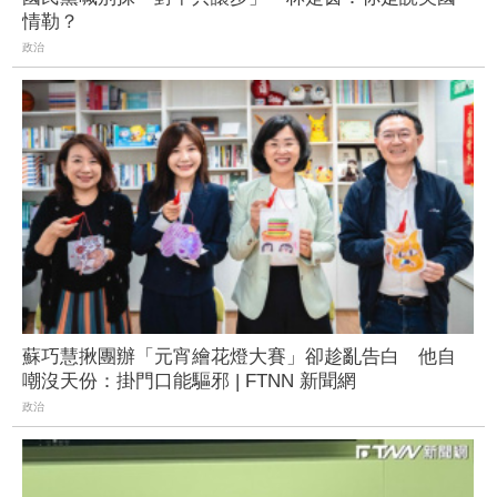
情勒？
政治
蘇巧慧揪團辦「元宵繪花燈大賽」卻趁亂告白 他自
嘲沒天份：掛門口能驅邪 | FTNN 新聞網
政治