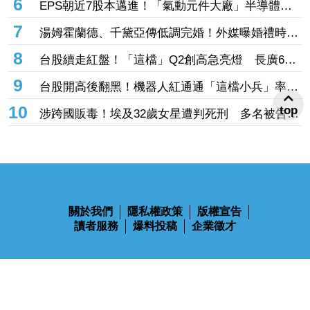
6
EPS朝近7股本邁進！「氣動元件大廠」半導體高
毛利助攻 目標價衝1700元
7
湯姆霍蘭德、千黛亞傳低調完婚！外媒曝婚禮時間
地點 僅邀至親好友見證幸福
8
台股續走紅盤！「這檔」Q2創高急亮燈 長廣6月
EPS0.3賺贏前一季同登漲停
9
台股開高後翻黑！機器人紅通通「這檔小兵」率先
攻漲停 致茂、全球傳動噴半根
10
top
涉跨國販毒！埃及32歲女星遭判死刑 多名被告被
判無期徒刑、長期監禁
關於我們
隱私權政策
版權宣告
讀者服務
爆料投稿
企業徵才
鋒燦傳媒股份有限公司 版權所有 Ⓒ 2023 All Rights Reserved
110台北市信義區忠孝東路四段563號14樓