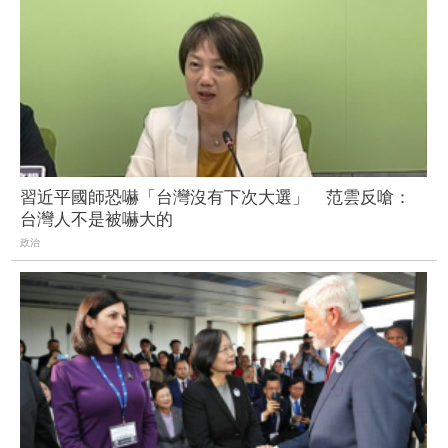
習近平國師恐嚇「台灣沒有下次大選」 范雲反嗆：
台灣人不是被嚇大的
政治