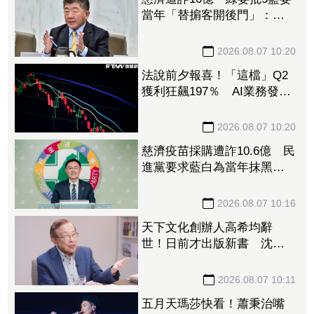
當年「替掮客開後門」：造
謠政客出來道歉！
2026.08.07 10:20
法說前夕報喜！「這檔」Q2
獲利狂飆197％ AI業務發威
看旺下半年
2026.08.07 10:20
慈濟疫苗採購遭詐10.6億 民
進黨要求藍白為當年抹黑防
疫團隊道歉
2026.08.07 10:16
天下文化創辦人高希均辭
世！日前才出版新書 沈春
華悼：一無所有滿載而歸
2026.08.07 10:11
五月天瑪莎快看！蕭秉治嘴