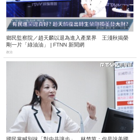
鄉民監察院／趙天麟以退為進入產業界 王淺秋揭榮
剛一片「綠油油」 | FTNN 新聞網
政治
國民黨喊別抹「對中共讓步」 林楚茵：你是說美國