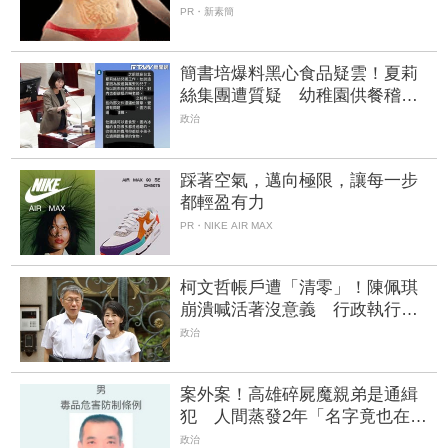
蠻腰
PR・新素簡
簡書培爆料黑心食品疑雲！夏莉
絲集團遭質疑 幼稚園供餐稽查
惹爭議
政治
踩著空氣，邁向極限，讓每一步
都輕盈有力
PR・NIKE AIR MAX
柯文哲帳戶遭「清零」！陳佩琪
崩潰喊活著沒意義 行政執行署
回應了
政治
案外案！高雄碎屍魔親弟是通緝
犯 人間蒸發2年「名字竟也在哥
死亡筆記本裡」 | FTNN 新聞網
政治