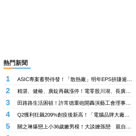
熱門新聞
1
ASIC專案蓄勢待發！「散熱廠」明年EPS拚賺逾14
股本 7月營收攀升116%
2
精湛、健椿、廣錠再飆漲停！電零股川湖、長廣、
台虹齊亮燈 威潤、承啟、永擎攻頂鎖不住
3
田路路生活困頓！許常德重砲開轟演藝工會理事
長 「財務去向交代清楚」
4
Q2獲利狂飆209%創疫後新高！「電腦品牌大廠」
H1營收飆破1577億元 股價翻紅緊守30大關
5
關之琳爆戀上小36歲嫩男模！大談嬤孫戀 親自回
應戀情