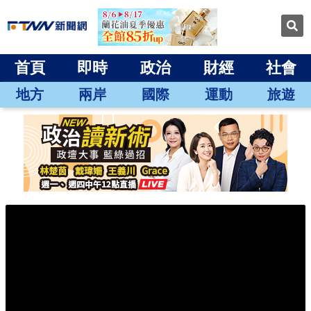
首頁
即時
政治
財經
社會
地方
兩岸
國際
運動
旅遊