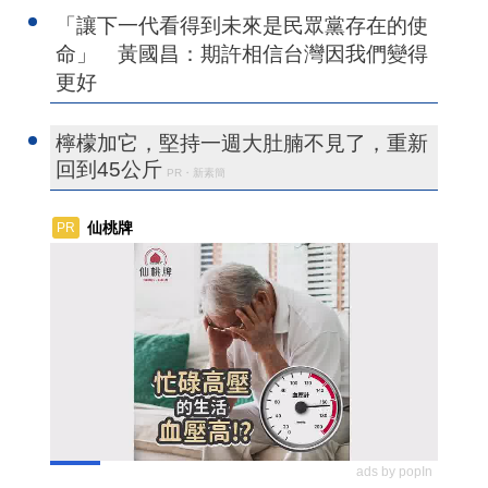
「讓下一代看得到未來是民眾黨存在的使
命」 黃國昌：期許相信台灣因我們變得
更好
檸檬加它，堅持一週大肚腩不見了，重新
回到45公斤
PR・新素簡
仙桃牌
PR
ads by popIn