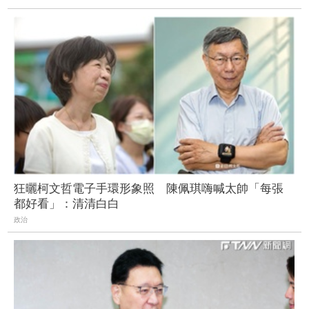
狂曬柯文哲電子手環形象照 陳佩琪嗨喊太帥「每張
都好看」：清清白白
政治