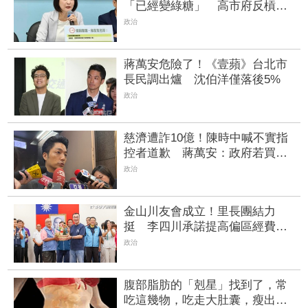
「已經變綠糖」 高市府反槓王
鴻薇：至少三度收南僑捐款
政治
蔣萬安危險了！《壹蘋》台北市
長民調出爐 沈伯洋僅落後5%
政治
慈濟遭詐10億！陳時中喊不實指
控者道歉 蔣萬安：政府若買夠
何須民間集資
政治
金山川友會成立！里長團結力
挺 李四川承諾提高偏區經費促
建設
政治
腹部脂肪的「剋星」找到了，常
吃這幾物，吃走大肚囊，瘦出小