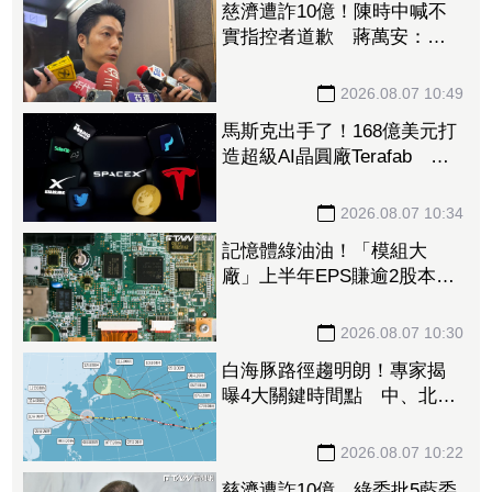
慈濟遭詐10億！陳時中喊不
實指控者道歉 蔣萬安：政
府若買夠何須民間集資
2026.08.07 10:49
馬斯克出手了！168億美元打
造超級AI晶圓廠Terafab 自
建電廠搶攻算力霸權
2026.08.07 10:34
記憶體綠油油！「模組大
廠」上半年EPS賺逾2股本重
摔跌停板 華邦電、南亞科
恐止步連5紅
2026.08.07 10:30
白海豚路徑趨明朗！專家揭
曝4大關鍵時間點 中、北部
慎防豪雨強風
2026.08.07 10:22
慈濟遭詐10億 綠委批5藍委