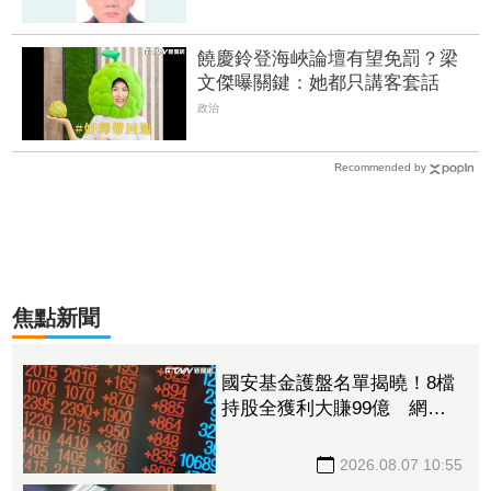
饒慶鈴登海峽論壇有望免罰？梁
文傑曝關鍵：她都只講客套話
政治
Recommended by
焦點新聞
國安基金護盤名單揭曉！8檔
持股全獲利大賺99億 網：
勝率100%
2026.08.07 10:55