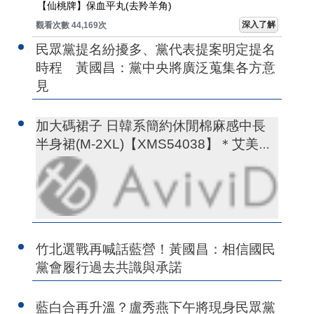
【仙桃牌】保血平丸(去羚羊角)
深入了解
觀看次數 44,169次
民眾黨提名紛擾多、黨代表提案明定提名
時程 黃國昌：黨中央將廣泛蒐集各方意
見
加大碼裙子 日韓系簡約休閒棉麻感中長
半身裙(M-2XL)【XMS54038】＊艾美時
尚(現+預)
竹北選戰再喊話藍營！黃國昌：相信國民
黨會履行過去共識與承諾
藍白合再升溫？盧秀燕下午將現身民眾黨