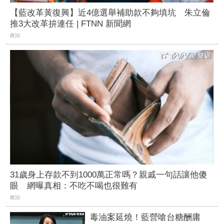
【藍改革黃復興】近4億選舉補助款不夠填坑 朱立倫
推3大改革拚連任 | FTNN 新聞網
政治
31歲身上存款不到1000萬正常嗎？親戚一句話讓他傻
眼 網曝真相：不吃不喝也很難有
政治
毒油案延燒！藍營嗆台糖酬庸