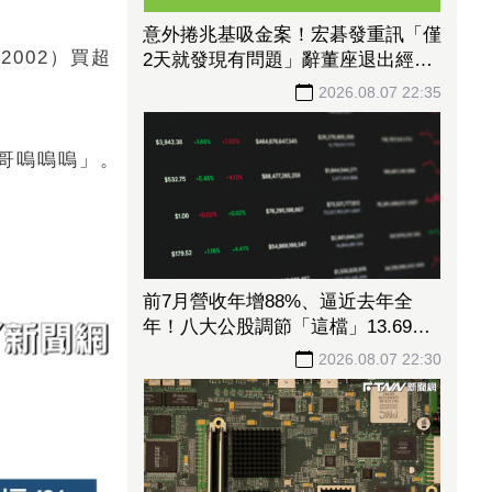
意外捲兆基吸金案！宏碁發重訊「僅
2002）買超
2天就發現有問題」辭董座退出經
營：內部存在管理缺失
2026.08.07 22:35
哥嗚嗚嗚」。
前7月營收年增88%、逼近去年全
年！八大公股調節「這檔」13.69億
元逾7.4千張
2026.08.07 22:30