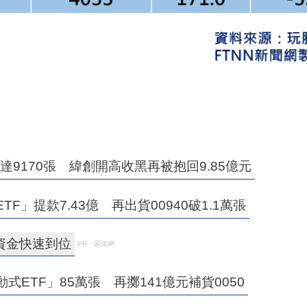
9170張 緯創開高收黑再被抱回9.85億元
」提款7.43億 再出貨00940破1.1萬張
資金快速到位
PR・易借網
ETF」85萬張 再擲141億元補貨0050