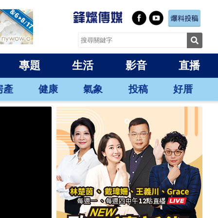
專題
生活
影音
直播
房產
健康
氣象
投稿
好厝