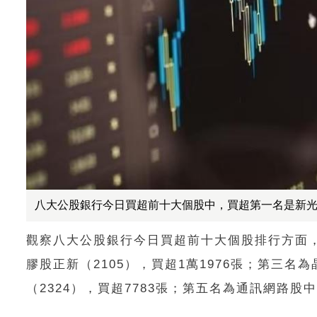
八大公股銀行今日買超前十大個股中，買超第一名是新光金，買
觀察八大公股銀行今日買超前十大個股排行方面，第
膠股正新（2105），買超1萬1976張；第三名
（2324），買超7783張；第五名為通訊網路股中