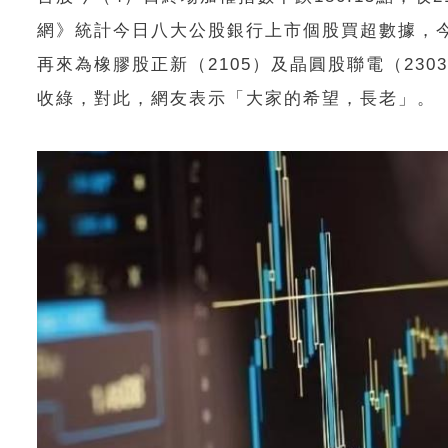
網》統計今日八大公股銀行上市個股買超數據，今日
再來為橡膠股正新（2105）及晶圓股聯電（2303
收綠，對此，網友表示「大家的希望，長老」。