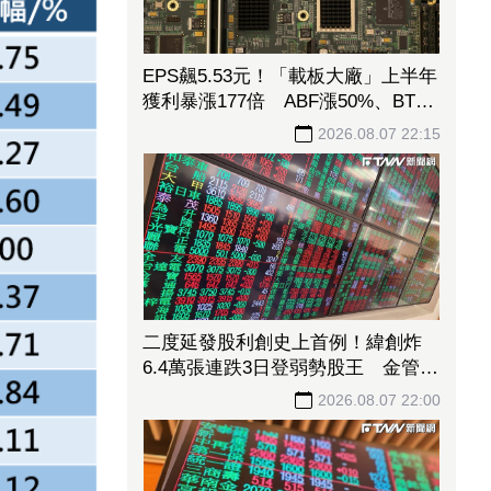
EPS飆5.53元！「載板大廠」上半年
獲利暴漲177倍 ABF漲50%、BT漲
70%毛利衝高
2026.08.07 22:15
二度延發股利創史上首例！緯創炸
6.4萬張連跌3日登弱勢股王 金管會
要求集保、證交所了解
2026.08.07 22:00