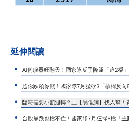
延伸閱讀
AI伺服器旺翻天！國家隊反手降溫「這2檔」達
趁你跌領你錢！國家隊7月猛砍3「槓桿反向ETF
臨時需要小額週轉？上【易借網】找人幫！
台股崩跌也檔不住！國家隊7月狂掃6檔「主動式