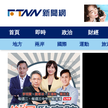
首頁
即時
政治
財經
地方
兩岸
國際
運動
旅