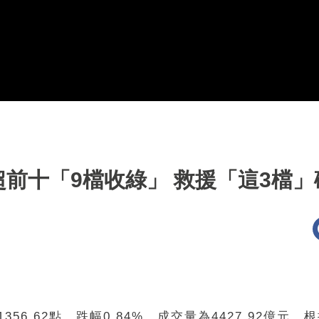
前十「9檔收綠」 救援「這3檔」
356.62點，跌幅0.84%，成交量為4427.92億元。