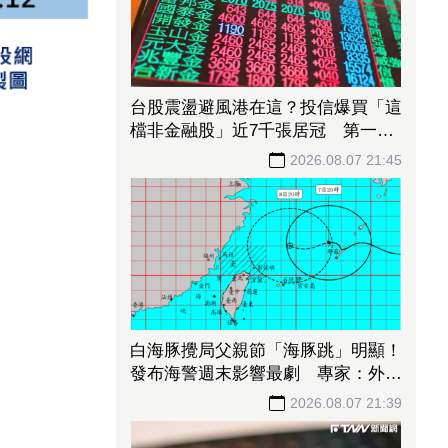
台股震盪避風港在這？投信爆買「這
檔非金融股」近7千張居冠 第一金
連17買同步上榜
2026.08.07 21:45
白海豚攪局父親節「海豚跳」明顯！
發布海警週末影響最劇 專家：外圍
雨帶今晚進入陸地
2026.08.07 21:39