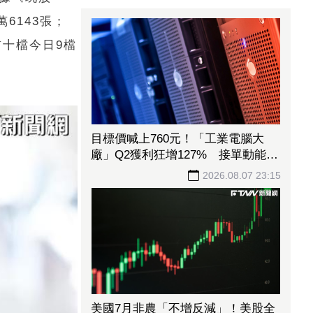
6143張；
前十檔今日9檔
目標價喊上760元！「工業電腦大
廠」Q2獲利狂增127% 接單動能強
大EPS有望衝23元
2026.08.07 23:15
美國7月非農「不增反減」！美股全