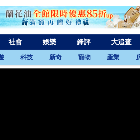
社會
娛樂
鋒評
大追查
遊
科技
新奇
寵物
產業