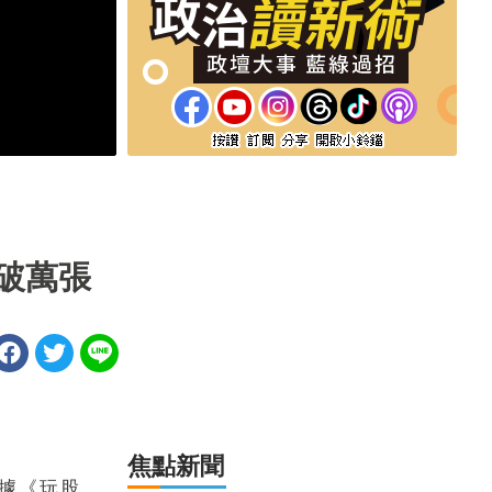
破萬張
焦點新聞
根據《玩股