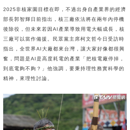
2025非核家園目標在即，不過出身自產業界的經濟
部長郭智輝日前指出，核三廠依法將在兩年內停機
後除役，但未來若因AI產業導致用電大幅成長，核
三廠可以當作備援。民眾黨主席柯文哲今日受訪時
指出，全世界AI大廠都來台灣，讓大家好像都很興
奮，問題是AI是高度耗電的產業「把核電廠停掉，
到底電夠不夠？」他強調，要秉持理性務實科學的
精神，來理性討論。