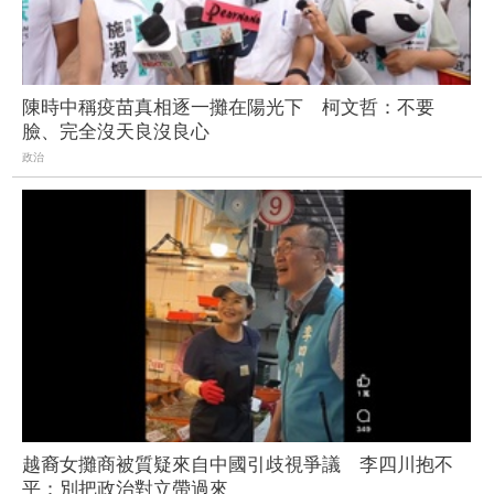
陳時中稱疫苗真相逐一攤在陽光下 柯文哲：不要
臉、完全沒天良沒良心
政治
越裔女攤商被質疑來自中國引歧視爭議 李四川抱不
平：別把政治對立帶過來