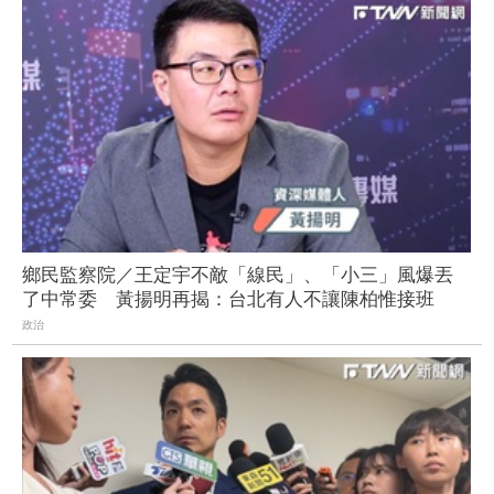
鄉民監察院／王定宇不敵「線民」、「小三」風爆丟
了中常委 黃揚明再揭：台北有人不讓陳柏惟接班
政治