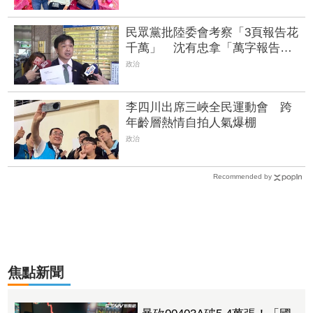
民眾黨批陸委會考察「3頁報告花
千萬」 沈有忠拿「萬字報告」
打臉：只花14萬
政治
李四川出席三峽全民運動會 跨
年齡層熱情自拍人氣爆棚
政治
Recommended by
焦點新聞