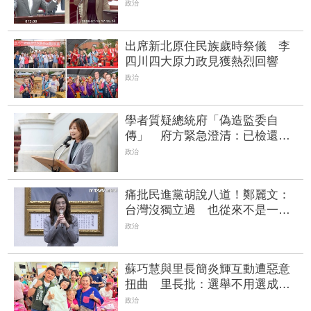
安 兩人吵到議長也抓狂
政治
出席新北原住民族歲時祭儀 李
四川四大原力政見獲熱烈回響
政治
學者質疑總統府「偽造監委自
傳」 府方緊急澄清：已檢還原
件
政治
痛批民進黨胡說八道！鄭麗文：
台灣沒獨立過 也從來不是一個
國家
政治
蘇巧慧與里長簡炎輝互動遭惡意
扭曲 里長批：選舉不用選成這
樣
政治