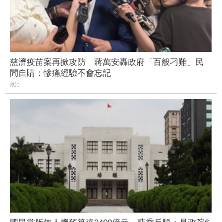
慈濟疫苗案再掀攻防 蔣萬安轟政府「百般刁難」民
間自購：慘痛經驗不會忘記
政治