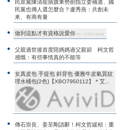
民眾黨陳清龍插旗東勢劍指立委補選、國
民黨也傳人選怎麼合？盧秀燕：共創未
來、有商有量
做到這點才有資格說愛你
PR・台灣癌症基金會
父親過世後首度陪媽媽過父親節 柯文哲
感慨：有些事情真的不能等
女真皮包 手提包 斜背包 優雅牛皮氣質紋
理水桶包(2色)【XBO7950112】＊艾美
時尚(現+預)
傳石崇良、姜至剛請辭！柯文哲緩頰：重