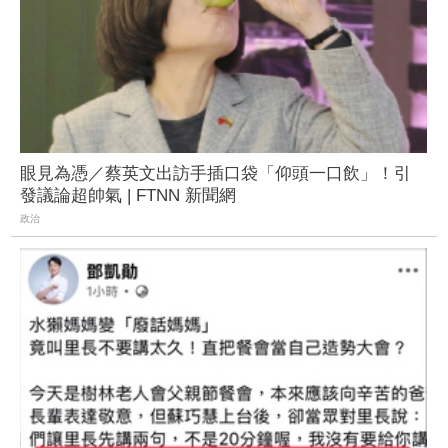
眼見為憑／蔡英文出訪手插口袋「仰頭一口飲」！引
發議論超帥氣 | FTNN 新聞網
政治