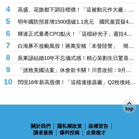
個世界」
4
高盛、花旗都下調目標價！「這被動元件大廠」股
價腰斬人心惶惶 專家逆勢喊安：兩家外資都沒看
5
明年國防預算增1500億破1.1兆元 國民黨質疑400
衰它
億無人機硬要編特別預算「刷卡換現金」
6
輝達正式量產CPO點火！「這檔矽光子」週拉4根
漲停 啖1.6T、3.2T大餅EPS上看17元
7
白海豚不放颱風假！蔣萬安稱「未發陸警」 簡舒
培轟雙標：巴威當時也沒有
8
吳東諺結婚10年不忘儀式感！精心策劃生日驚喜
還主動帶娃羨煞人妻女星
9
「拯救美國法案」休會前卡關！川普改招：9月併
入軍費預算案
10
閃現16年新高股價！「這檔連接器廠」Q2稅後純益
突破2億元 公司展望轉型有成、獲利再提升
top
關於我們
隱私權政策
版權宣告
讀者服務
爆料投稿
企業徵才