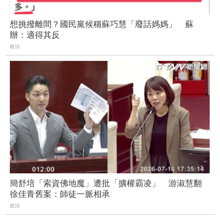
想挑撥離間？國民黨候稱蘇巧慧「廢話媽媽」 蘇
辦：適得其反
政治
簡舒培「索資佛地魔」遭批「擴權霸凌」 游淑慧翻
徐佳青舊案：師徒一脈相承
政治