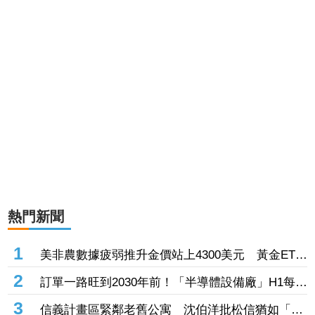
熱門新聞
1
美非農數據疲弱推升金價站上4300美元 黃金ETF
走強「這檔正2」一周漲近9%
2
訂單一路旺到2030年前！「半導體設備廠」H1每股
賺27.27元創同期新高 連4季賺逾一個股本
3
信義計畫區緊鄰老舊公寓 沈伯洋批松信猶如「兩