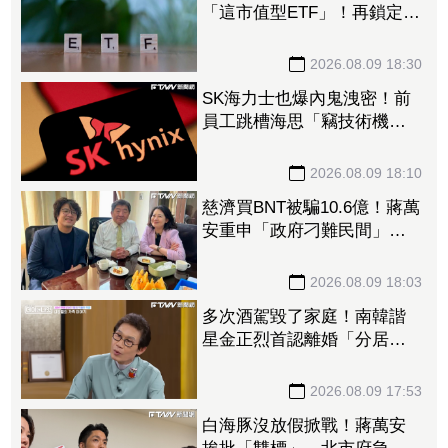
「這市值型ETF」！再鎖定5
檔主動式進貨、「這2檔」進
貨逾10萬張
2026.08.09 18:30
SK海力士也爆內鬼洩密！前
員工跳槽海思「竊技術機密
附在履歷內」 判刑1年半
2026.08.09 18:10
慈濟買BNT被騙10.6億！蔣萬
安重申「政府刁難民間」
沈伯洋開嗆：「說一個謊要
用千萬個謊來圓」
2026.08.09 18:03
多次酒駕毀了家庭！南韓諧
星金正烈首認離婚「分居長
達13年」 感謝台僑前妻仍
照顧
2026.08.09 17:53
白海豚沒放假掀戰！蔣萬安