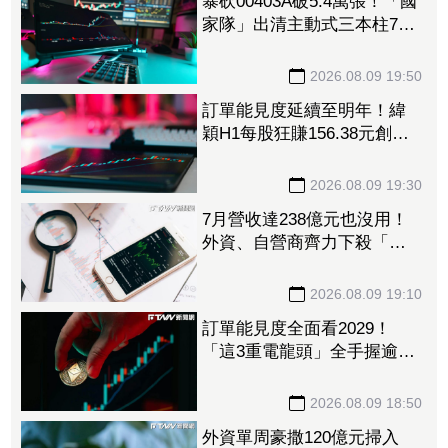
暴砍00403A破5.4萬張！「國
家隊」出清主動式三本柱7萬
張 重量級正2、0050全中刀
撤資15億
2026.08.09 19:50
訂單能見度延續至明年！緯
穎H1每股狂賺156.38元創同
期新高 砸逾300億元擴充AI
伺服器產能
2026.08.09 19:30
7月營收達238億元也沒用！
外資、自營商齊力下殺「這
晶圓代工廠」 三大法人狠
砍156億元
2026.08.09 19:10
訂單能見度全面看2029！
「這3重電龍頭」全手握逾百
億元訂單 市場聚焦董事會
承認第二季財報
2026.08.09 18:50
外資單周豪撒120億元掃入