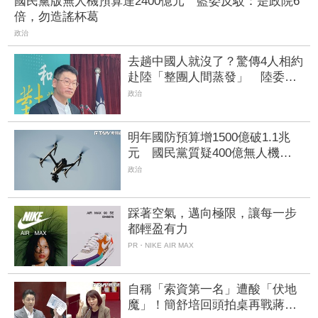
國民黨版無人機預算達2400億元 藍委反駁：是政院6
倍，勿造謠杯葛
政治
去趟中國人就沒了？驚傳4人相約
赴陸「整團人間蒸發」 陸委
會：港澳旅遊警示已升橙色
政治
明年國防預算增1500億破1.1兆
元 國民黨質疑400億無人機硬
要編特別預算「刷卡換現金」
政治
踩著空氣，邁向極限，讓每一步
都輕盈有力
PR・NIKE AIR MAX
自稱「索資第一名」遭酸「伏地
魔」！簡舒培回頭拍桌再戰蔣萬