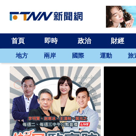
首頁
即時
政治
財經
地方
兩岸
國際
運動
旅