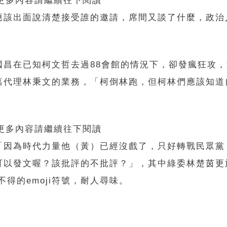
 更多內容請繼續往下閱讀
應該出面說清楚接受誰的邀請，席間又談了什麼，政治
國昌在已知柯文哲去過88會館的情況下，卻發瘋狂攻
嘉代理林秉文的業務，「柯倒林跑，但柯林們應該知道
 更多內容請繼續往下閱讀
「因為時代力量他（黃）已經沒戲了，只好轉戰民眾黨
可以發文喔？該批評的不批評？」，其中綠委林楚茵更
得的emoji符號，耐人尋味。