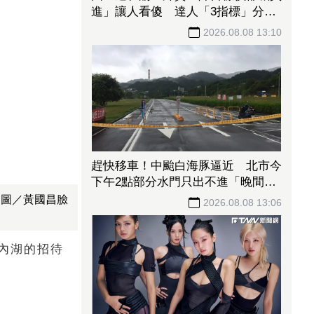
進」讓人看傻 達人「3指標」分
析：估值合理修正
2026.08.08 13:10
趕快移車！中颱白海豚逼近 北市今
下午2點部分水門只出不進「晚間8
點關閉」
（圖／黃國昌臉
2026.08.08 13:06
內湖的招待