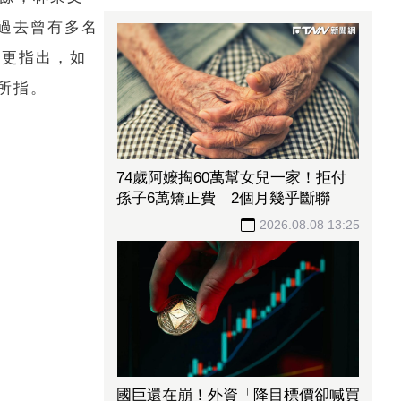
過去曾有多名
日更指出，如
所指。
74歲阿嬤掏60萬幫女兒一家！拒付
孫子6萬矯正費 2個月幾乎斷聯
2026.08.08 13:25
國巨還在崩！外資「降目標價卻喊買