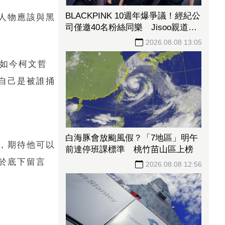
BLACKPINK 10週年爆爭議！經紀公
人物應該與黑
司僅邀40名粉絲同樂 Jisoo親道
歉：心情很沉重
2026.08.08 13:05
，如今柯文哲
自己是被誰捅
白海豚會放颱風假？「7地區」明午
，期待他可以
前達停班課標準 桃竹苗山區上榜
於底下留言
2026.08.08 12:56