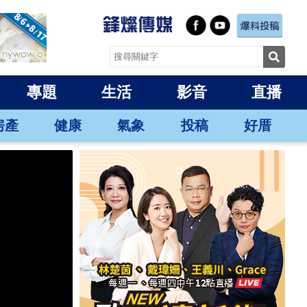
專題
生活
影音
直播
房產
健康
氣象
投稿
好厝