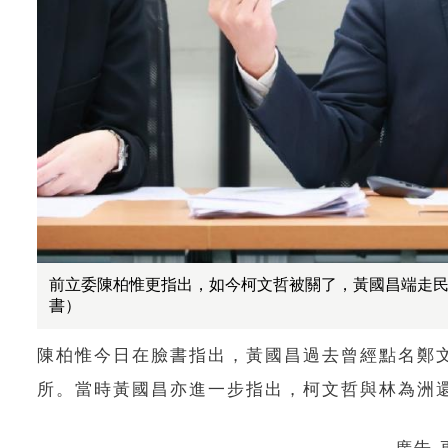
前立委陳柏惟更指出，如今柯文哲被關了，黃國昌端走
書）
陳柏惟今日在臉書指出，黃國昌過去曾經點名鄭
所。當時黃國昌亦進一步指出，柯文哲與林為洲還