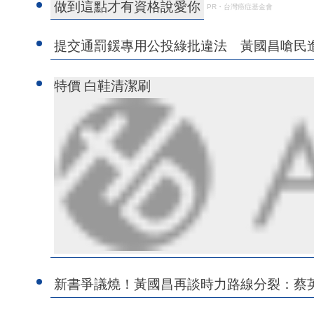
做到這點才有資格說愛你
PR・台灣癌症基金會
提交通罰鍰專用公投綠批違法 黃國昌嗆民
特價 白鞋清潔刷
新書爭議燒！黃國昌再談時力路線分裂：蔡