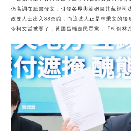
仍高調在臉書發文，引發各界輿論砲轟其藐視司
政要人士出入88會館，而這些人正是林秉文的後
今柯文哲被關了，黃國昌端走民眾黨，「柯倒林