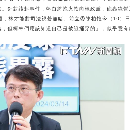
法。針對該起事件，藍白將炮火指向執政黨，砲轟綠營
盾，林才能對司法視若無睹。前立委陳柏惟今（10）
跑，但柯林們應該知道自己是被誰捅穿的」，似乎意有