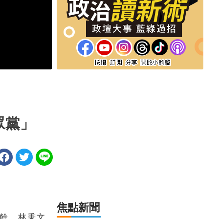
眾黨」
焦點新聞
之餘，林秉文