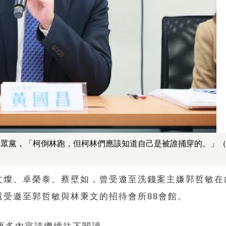
民眾黨，「柯倒林跑，但柯林們應該知道自己是被誰捅穿的。」
文燦、卓榮泰、蔡壁如，曾受邀至洗錢案主嫌郭哲敏在
受邀至郭哲敏與林秉文的招待會所88會館。