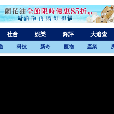
社會
娛樂
鋒評
大追查
遊
科技
新奇
寵物
產業