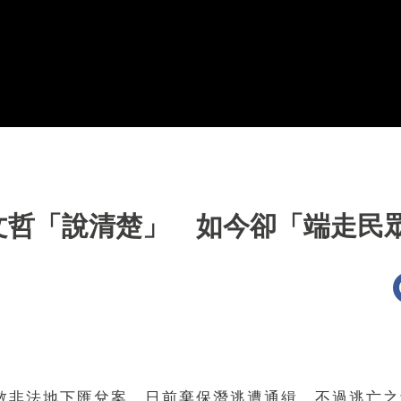
文哲「說清楚」 如今卻「端走民
哲敏非法地下匯兌案，日前棄保潛逃遭通緝。不過逃亡