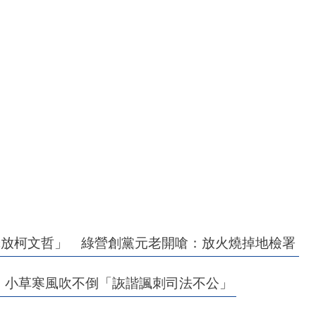
釋放柯文哲」 綠營創黨元老開嗆：放火燒掉地檢署
！ 小草寒風吹不倒「詼諧諷刺司法不公」