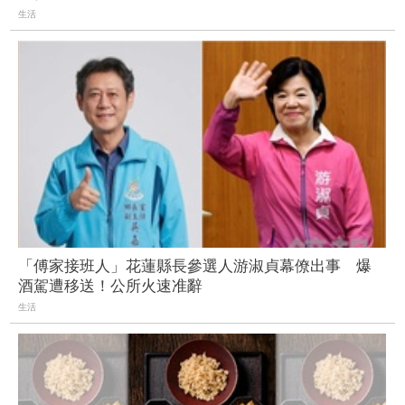
生活
「傅家接班人」花蓮縣長參選人游淑貞幕僚出事 爆
酒駕遭移送！公所火速准辭
生活