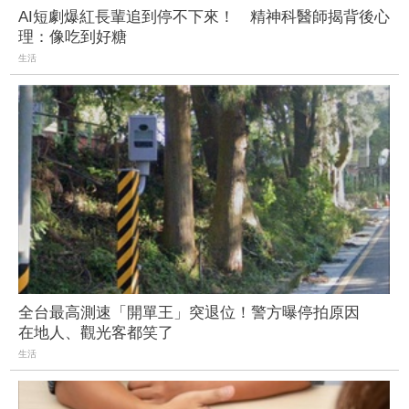
AI短劇爆紅長輩追到停不下來！ 精神科醫師揭背後心
理：像吃到好糖
生活
全台最高測速「開單王」突退位！警方曝停拍原因
在地人、觀光客都笑了
生活