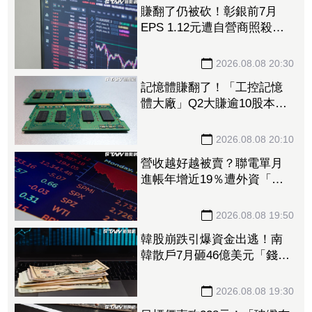
賺翻了仍被砍！彰銀前7月
EPS 1.12元遭自營商照殺
2.33億淪賣超王 「這檔記憶
體」營收創高也遭倒
2026.08.08 20:30
記憶體賺翻了！「工控記憶
體大廠」Q2大賺逾10股本、
H1EPS達166.45元 7月營收
續旺再迎年月雙增
2026.08.08 20:10
營收越好越被賣？聯電單月
進帳年增近19％遭外資「砍
到見骨」 台塑4寶「這檔」
營收刷49個月新高也挨刀
2026.08.08 19:50
韓股崩跌引爆資金出逃！南
韓散戶7月砸46億美元「錢」
進美股
2026.08.08 19:30