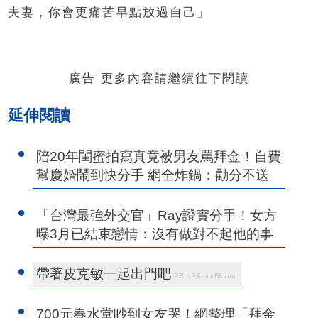
夫妻，你會更痛苦早點放過自己」
廣告 更多內容請繼續往下閱讀
延伸閱讀
陪20年閨蜜拍寫真竟被男友罵拜金！自費
幫慶婚鬧到快分手 網全炸鍋：勸分不送
「台灣最強外交官」Ray證實分手！女方
曝3月已結束戀情：沒有做對不起他的事
帶著皮克敏一起出門吧
PR・Pikmin Bloom
700元春水堂吵到女友哭！網整理「拜金