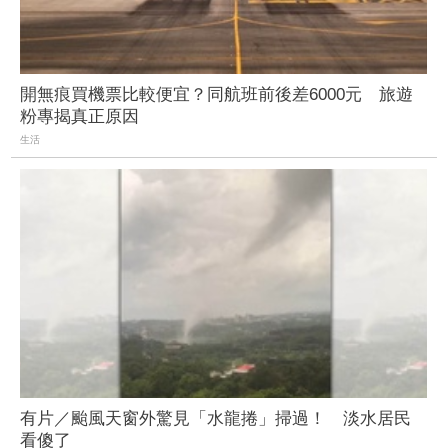
開無痕買機票比較便宜？同航班前後差6000元 旅遊
粉專揭真正原因
生活
有片／颱風天窗外驚見「水龍捲」掃過！ 淡水居民
看傻了