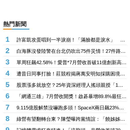
熱門新聞
1
許富凱攻蛋唱到一半淚崩！「滿臉都是淚水」 父
親節開唱思念亡父
2
白海豚沒發陸警在台北仍吹出75件災情！27件路樹
倒塌、21件災情處理中
3
單周狂飆42.58%！愛普*7月營收首破11億創新高
「年增144.57%」 重返準千金股
4
遭昔日同事打臉！莊競程揭蔣萬安明知採購困境
卻仍散播「擋疫苗」說
5
股票漲多就放空？25年資深經理人搖頭親授「1絕
招」抓買賣時機：看誰占上風
6
「網通三雄」7月營收開獎！啟碁暴增89.8%最狂
這2檔也創同期新高
7
9.115億股解禁沒嚇跑多頭！SpaceX兩日飆23%
離IPO價只差一步
8
綠營有望翻轉台東？陳瑩曝跨黨情誼：「饒姊姊」