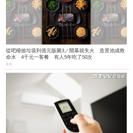
從吧檯撿垃圾到億元版圖3／開幕就失火 造景池成救
命水 4千元一客餐 有人5年吃了50次
生活