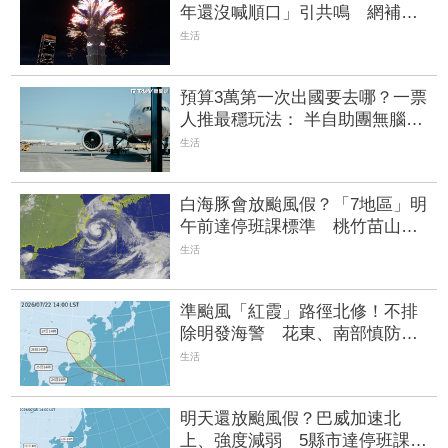
年還沒喊順口」引共鳴 網補
刀：還有更恐怖的事
生活
預算3萬第一次出國要去哪？一票
人推最穩玩法： 半自助團無腦暢
遊
生活
白海豚會放颱風假？「7地區」明
午前達停班課標準 桃竹苗山區
上榜
生活
準颱風「紅霞」路徑北修！不排
除明發海警 花東、南部慎防大
雨
生活
明天還放颱風假？巴威加速北
上、強度減弱 5縣市達停班課標