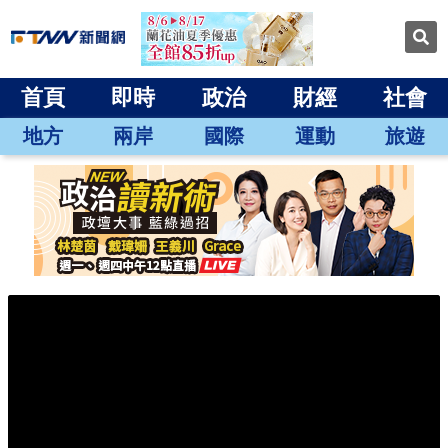
首頁
即時
政治
財經
社會
地方
兩岸
國際
運動
旅遊