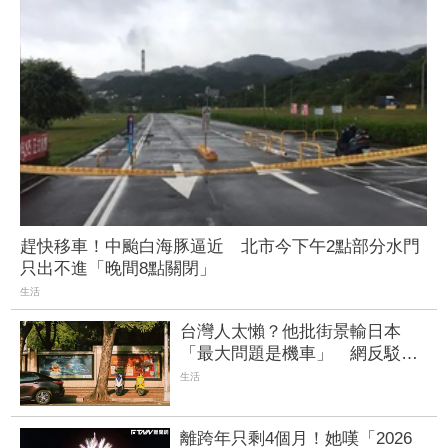
趕快移車！中颱白海豚逼近 北市今下午2點部分水門
只出不進「晚間8點關閉」
生活
台灣人太懶？他批街景輸日本
「最大問題是機車」 網反駁：
根本不能比
生活
離跨年只剩4個月！她嘆「2026