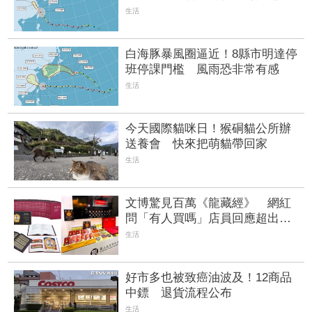
準
生活
白海豚暴風圈逼近！8縣市明達停
班停課門檻 風雨恐非常有感
生活
今天國際貓咪日！猴硐貓公所辦
送養會 快來把萌貓帶回家
生活
文博驚見百萬《龍藏經》 網紅
問「有人買嗎」店員回應超出想
像
生活
好市多也被致癌油波及！12商品
中鏢 退貨流程公布
生活