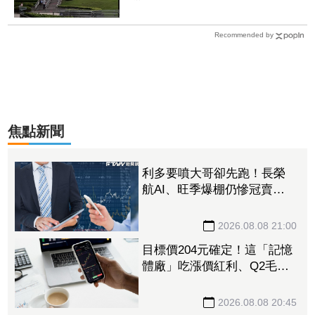
Recommended by
焦點新聞
利多要噴大哥卻先跑！長榮
航AI、旺季爆棚仍慘冠賣超
王 「這檔鋼鐵」７月營收
年增46%也不被買單
2026.08.08 21:00
目標價204元確定！這「記憶
體廠」吃漲價紅利、Q2毛利
率衝70% 全年營運看旺
2026.08.08 20:45