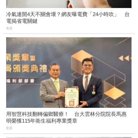
冷氣連開4天不關會壞？網友曝電費「24小時吹」 台
電揭省電關鍵
生活
用智慧科技翻轉偏鄉醫療！ 台大雲林分院院長馬惠
明榮獲115年衛生福利專業獎章
生活