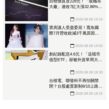
目標價直攻228元！「玻纖布
大廠」連收7紅大漲32.86%
投信單周撒16.7億元、掃入近
萬張
2026.08.08 19:10
票房讓人受盡委屈！寬魚國
際7月營收銳減3千萬原因曝
「王心凌票房＞楊丞琳」
網笑翻：是吃了誠實果實嗎
2026.08.08 18:50
創紀錄配息4.6元！「這檔市
值型ETF」卻被外資單周大砍
3.4萬張 00923豪配3.05元同
被抽回2億元
2026.08.08 18:30
台積電、聯發科不再怕關禁
閉？台股處置新制8/10上路！
處置縮至5天、2分鐘撮合
2026.08.08 18:15