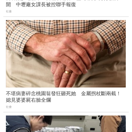
開 中壢廠女課長被控聯手報復
社會
不堪病妻碎念桃園翁發狂砸死她 金屬拐杖斷兩截！
媳見婆婆屍右臉全爛
社會