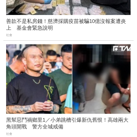
善款不是私房錢！慈濟採購疫苗被騙10億沒報案遭炎
上 基金會緊急說明
社會
黑幫惡鬥禍鄉里1／小弟跳槽引爆新仇舊恨！高雄兩大
角頭開戰 警方全城戒備
社會