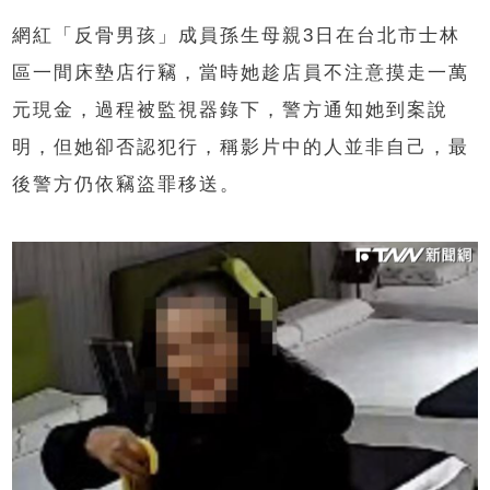
網紅「反骨男孩」成員孫生母親3日在台北市士林
區一間床墊店行竊，當時她趁店員不注意摸走一萬
元現金，過程被監視器錄下，警方通知她到案說
明，但她卻否認犯行，稱影片中的人並非自己，最
後警方仍依竊盜罪移送。