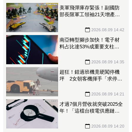
美軍飛彈庫存緊張！副國防
部長限軍工領袖21天增產
1.15兆預算仍卡關
2026.08.09 14:42
南亞轉型腳步加快！電子材
料占比達53%成重要支柱
法人：泛用塑化降至5成以下
2026.08.09 14:35
超狂！錯過班機竟硬闖停機
坪 2女朝客機揮手「求停
車」遭保全帶走
2026.08.09 14:21
才過7個月營收就突破2025全
年！「這檔台積電供應鏈」
上半年稅後純益年增209%
訂單能見度看到明年
2026.08.09 14:20