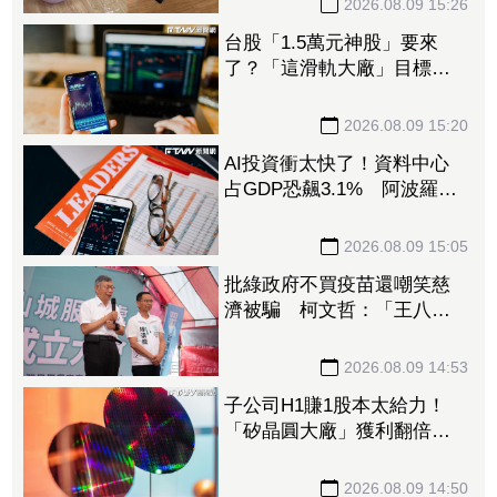
2026.08.09 15:26
台股「1.5萬元神股」要來
了？「這滑軌大廠」目標價
狂升155％創外資天價 毛利
率更上看90％
2026.08.09 15:20
AI投資衝太快了！資料中心
占GDP恐飆3.1% 阿波羅警
告：投資反轉恐重演「次貸
式衝擊」
2026.08.09 15:05
批綠政府不買疫苗還嘲笑慈
濟被騙 柯文哲：「王八
蛋」不要把老百姓當白癡
2026.08.09 14:53
子公司H1賺1股本太給力！
「矽晶圓大廠」獲利翻倍
EPS達5元 攜手聯合再生搶
攻太陽能商機
2026.08.09 14:50