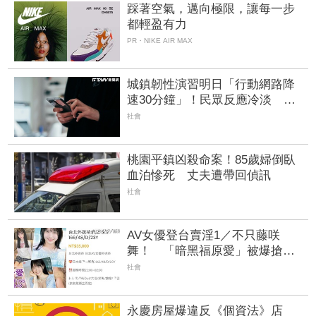
踩著空氣，邁向極限，讓每一步
都輕盈有力
PR・NIKE AIR MAX
城鎮韌性演習明日「行動網路降
速30分鐘」！民眾反應冷淡 美
媒嘆警報聲不夠大
社會
桃園平鎮凶殺命案！85歲婦倒臥
血泊慘死 丈夫遭帶回偵訊
社會
AV女優登台賣淫1／不只藤咲
舞！ 「暗黑福原愛」被爆搶先
來台下海遭活逮
社會
永慶房屋爆違反《個資法》店