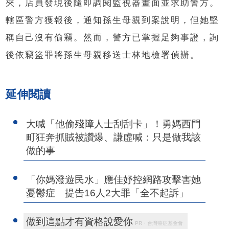
夾，店員發現後隨即調閱監視器畫面並求助警方。
轄區警方獲報後，通知孫生母親到案說明，但她堅
稱自己沒有偷竊。然而，警方已掌握足夠事證，詢
後依竊盜罪將孫生母親移送士林地檢署偵辦。
延伸閱讀
大喊「他偷殘障人士刮刮卡」！勇媽西門
町狂奔抓賊被讚爆、謙虛喊：只是做我該
做的事
「你媽潑遊民水」應佳妤控網路攻擊害她
憂鬱症 提告16人2大罪「全不起訴」
做到這點才有資格說愛你
PR・台灣癌症基金會