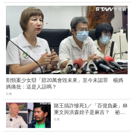
割頸案少女辯「賠20萬會毀未來」至今未認罪 楊媽
媽痛批：這是人話嗎？
社會
賭王搞詐慘死1／「百億負豪」林
秉文與洪森姪子是麻吉？ 祕組
詐團「坑殺這群人」爆頭喪命
社會