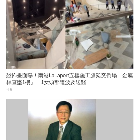
恐怖畫面曝！南港LaLaport五樓施工鷹架突倒塌「金屬
桿直墜1樓」 1女頭部遭波及送醫
社會