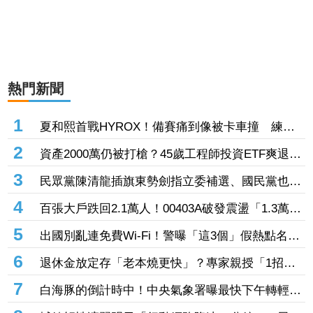
熱門新聞
1
夏和熙首戰HYROX！備賽痛到像被卡車撞 練到
雙手全是繭
2
資產2000萬仍被打槍？45歲工程師投資ETF爽退
休！半年後因「一封信」重返職場
3
民眾黨陳清龍插旗東勢劍指立委補選、國民黨也傳
人選怎麼合？盧秀燕：共創未來、有商有量
4
百張大戶跌回2.1萬人！00403A破發震盪「1.3萬人
脫手不要了」 外資反搶23.6萬張入手
5
出國別亂連免費Wi-Fi！警曝「這3個」假熱點名
稱 小心信用卡個資、帳密一秒遭偷走
6
退休金放定存「老本燒更快」？專家親授「1招」
抗通膨 65歲股票推薦配置曝光
7
白海豚的倒計時中！中央氣象署曝最快下午轉輕
颱 但「1地」可能出現局部大雨