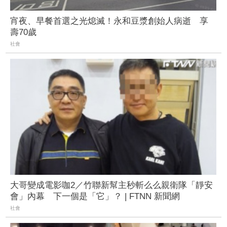
宵夜、早餐首選之光熄滅！永和豆漿創始人病逝 享
壽70歲
社會
大哥變成電影咖2／竹聯新幫主秒斬么么親衛隊「靜安
會」內幕 下一個是「它」？ | FTNN 新聞網
社會