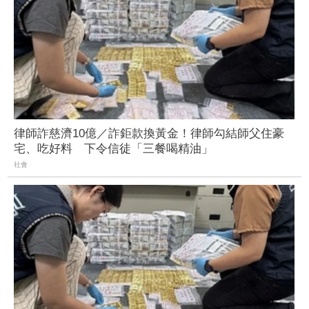
律師詐慈濟10億／詐鉅款換黃金！律師勾結師父住豪
宅、吃好料 下令信徒「三餐喝精油」
社會