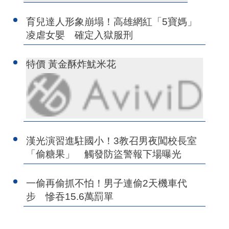
育兒達人形象崩塌！高雄網紅「5寶媽」
凌虐女嬰 確定入獄服刑
特價 黃金酥炸魷米花
漢光演習進駐國小！3教召男夜闖校長室
「偷糖果」 觸發防盜警報下場曝光
一偷再偷抓不怕！男子連偷2天機車代
步 慘吞15.6萬罰單