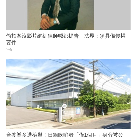
偷拍案沒影片網紅律師喊都提告 法界：須具備侵權
要件
社會
台養樂多遭檢舉！日籍吹哨者「僅1個月」身分被公