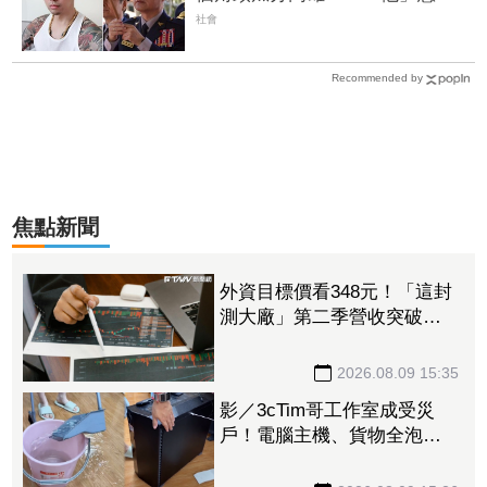
黑白兩道！刑事局長南下逮人
社會
Recommended by
焦點新聞
外資目標價看348元！「這封
測大廠」第二季營收突破百
億元 狠砸14億元赴美擴產
2026.08.09 15:35
影／3cTim哥工作室成受災
戶！電腦主機、貨物全泡
水 崩潰畫面曝