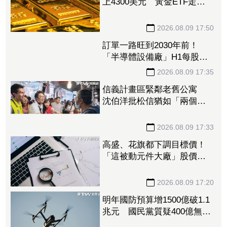
上4300美元 黃金ETF走強
「這檔正2」一周漲近9%
2026.08.09 17:50
訂單一路旺到2030年前！
「半導體設備廠」H1每股賺
27.27元創同期新高 連4季
賺逾一個股本
2026.08.09 17:35
信義計畫區緊鄰老舊公寓
沈伯洋批松信猶如「兩個世
界」
2026.08.09 17:33
高盛、花旗都下調目標價！
「這被動元件大廠」股價腰
斬人心惶惶 專家逆勢喊
安：兩家外資都沒看衰它
2026.08.09 17:20
明年國防預算增1500億破1.1
兆元 國民黨質疑400億無人