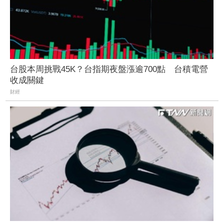
台股本周挑戰45K？台指期夜盤漲逾700點 台積電營
收成關鍵
財經