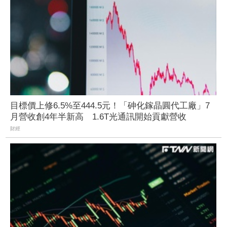
目標價上修6.5%至444.5元！「砷化鎵晶圓代工廠」7
月營收創4年半新高 1.6T光通訊開始貢獻營收
財經