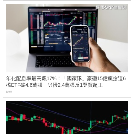
年化配息率最高飆17%！「國家隊」豪砸15億瘋搶這6
檔ETF破4.6萬張 另掃2.4萬張反1登買超王
財經