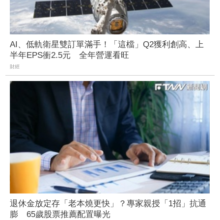
AI、低軌衛星雙訂單滿手！「這檔」Q2獲利創高、上
半年EPS衝2.5元 全年營運看旺
財經
退休金放定存「老本燒更快」？專家親授「1招」抗通
膨 65歲股票推薦配置曝光