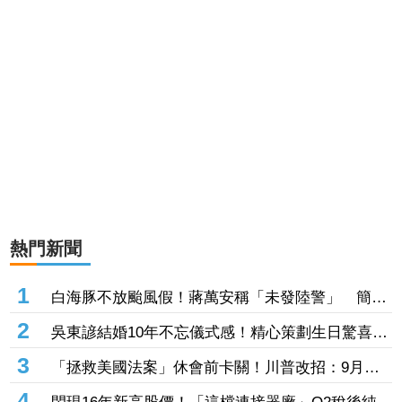
熱門新聞
1
白海豚不放颱風假！蔣萬安稱「未發陸警」 簡舒
培轟雙標：巴威當時也沒有
2
吳東諺結婚10年不忘儀式感！精心策劃生日驚喜
還主動帶娃羨煞人妻女星
3
「拯救美國法案」休會前卡關！川普改招：9月併