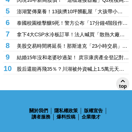
入軍費預算案
4
閃現16年新高股價！「這檔連接器廠」Q2稅後純益
突破2億元 公司展望轉型有成、獲利再提升
5
澎湖驚傳棄養！13孩擠10坪髒亂屋「大孩帶小
孩」 父母帶走補助金離家8個月
6
泰國校園槍擊釀9死！警方公布「17分鐘4階段作案
時間軸」 槍手避開校工：因為不是老師
7
拿下4大CSP水冷板訂單！法人喊買「散熱大廠」
目標價上看3,580元 7月營收創新高
8
美股交易時間將延長！那斯達克「23小時交易」這
天上路 每日僅休市1小時
9
結婚15年沒和老婆吵過架！ 庹宗康房產全登記對方
名下 曝婚姻保鮮秘訣
10
股后還能再飛35％？川湖被外資喊上1.5萬元天
價 毛利率更狂「上看90％」
top
關於我們
隱私權政策
版權宣告
讀者服務
爆料投稿
企業徵才