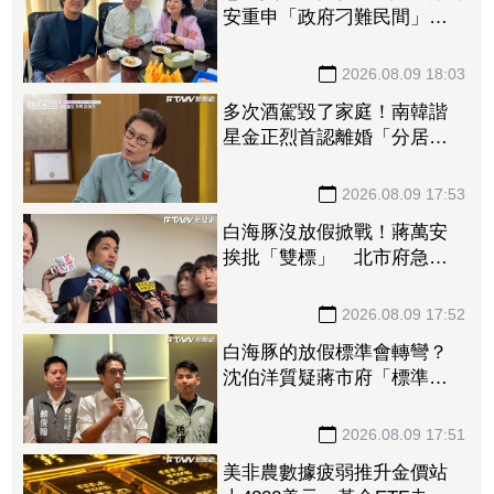
安重申「政府刁難民間」
沈伯洋開嗆：「說一個謊要
用千萬個謊來圓」
2026.08.09 18:03
多次酒駕毀了家庭！南韓諧
星金正烈首認離婚「分居長
達13年」 感謝台僑前妻仍
照顧
2026.08.09 17:53
白海豚沒放假掀戰！蔣萬安
挨批「雙標」 北市府急澄
清：兩次條件根本不同
2026.08.09 17:52
白海豚的放假標準會轉彎？
沈伯洋質疑蔣市府「標準不
一」
2026.08.09 17:51
美非農數據疲弱推升金價站