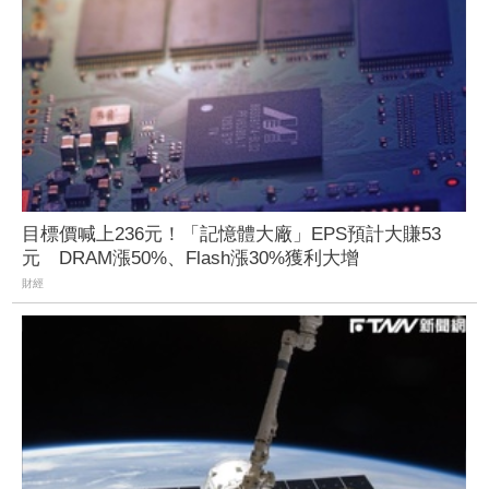
目標價喊上236元！「記憶體大廠」EPS預計大賺53
元 DRAM漲50%、Flash漲30%獲利大增
財經