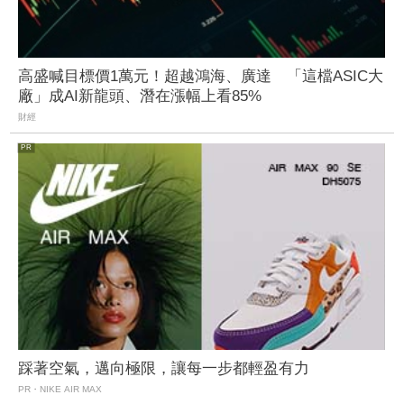
高盛喊目標價1萬元！超越鴻海、廣達 「這檔ASIC大
廠」成AI新龍頭、潛在漲幅上看85%
財經
踩著空氣，邁向極限，讓每一步都輕盈有力
PR・NIKE AIR MAX