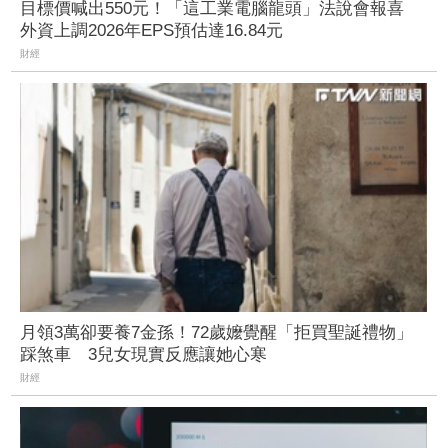
目標價喊出550元！「這工業電腦龍頭」法說會報喜
外資上調2026年EPS預估達16.84元
財經
月領3萬卻要養7金孫！72歲嬤覺醒「拒買聖誕禮物」
踩煞車 3兒女現實反應讓她心寒
財經