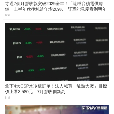
才過7個月營收就突破2025全年！「這檔台積電供應
鏈」上半年稅後純益年增209% 訂單能見度看到明年
財經
拿下4大CSP水冷板訂單！法人喊買「散熱大廠」目標
價上看3,580元 7月營收創新高
財經