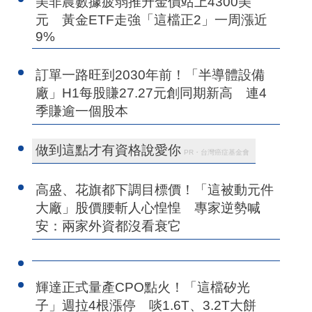
美非農數據疲弱推升金價站上4300美
元 黃金ETF走強「這檔正2」一周漲近
9%
訂單一路旺到2030年前！「半導體設備
廠」H1每股賺27.27元創同期新高 連4
季賺逾一個股本
做到這點才有資格說愛你
PR・台灣癌症基金會
高盛、花旗都下調目標價！「這被動元件
大廠」股價腰斬人心惶惶 專家逆勢喊
安：兩家外資都沒看衰它
輝達正式量產CPO點火！「這檔矽光
子」週拉4根漲停 啖1.6T、3.2T大餅