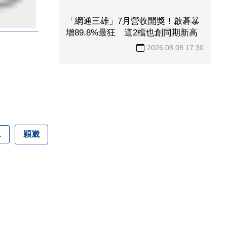
遭昔日同事打臉！莊競程揭蔣萬安明
知採購困境 卻仍散播「擋疫苗」說
2026.08.08 17:52
穎崴
1
股票漲多就放空？25年資深經理人
搖頭親授「1絕招」抓買賣時機：看
誰占上風
2026.08.08 17:45