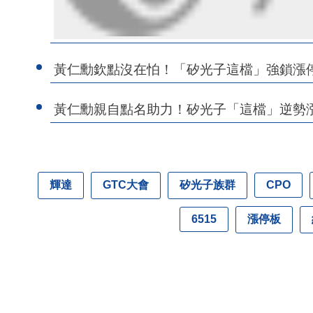
黃仁勳欽點沒在怕！「矽光子這檔」強鎖漲停
黃仁勳親自點名助力！矽光子「這檔」逆勢漲
輝達
GTC大會
矽光子族群
CPO
漲停板
6515