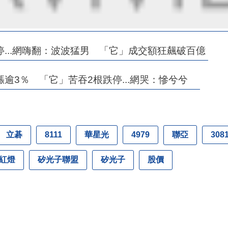
...網嗨翻：波波猛男 「它」成交額狂飆破百億
逾3％ 「它」苦吞2根跌停...網哭：慘兮兮
立碁
華星光
聯亞
8111
4979
308
紅燈
矽光子聯盟
矽光子
股價