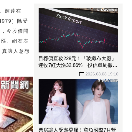
元。輝達在
979）除受
湧入，今股價開
3漲。網友表
，真讓人意想
目標價直攻228元！「玻纖布大廠」
連收7紅大漲32.86% 投信單周撒
16.7億元、掃入近萬張
2026.08.08 19:10
票房讓人受盡委屈！寬魚國際7月營