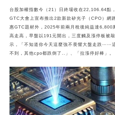
台股加權指數今（21）日終場收在22,106.64點，
GTC大會上宣布推出2款新款矽光子（CPO）網
惠GTC題材外，2025年前兩月稅後純益達6,80
高走高，早盤以191元開出，三度觸及漲停板被敲
示，「不知道你今天這麼強不畏懼大盤走跌⋯⋯
不到，其他cpo都跌倒了..」、「拉漲停好棒」。