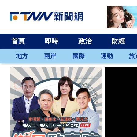
首頁
即時
政治
財經
地方
兩岸
國際
運動
旅