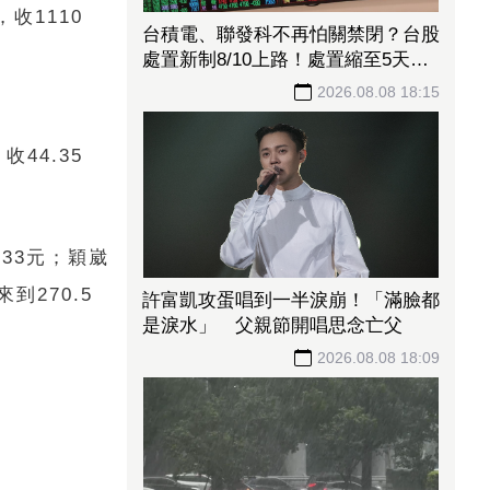
，收1110
台積電、聯發科不再怕關禁閉？台股
處置新制8/10上路！處置縮至5天、2
分鐘撮合
2026.08.08 18:15
收44.35
333元；穎崴
到270.5
許富凱攻蛋唱到一半淚崩！「滿臉都
是淚水」 父親節開唱思念亡父
2026.08.08 18:09