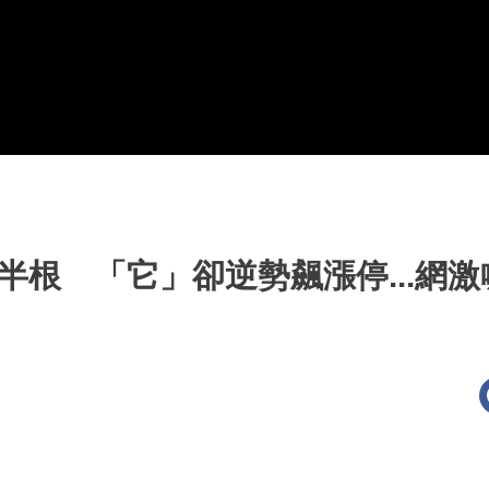
半根 「它」卻逆勢飆漲停...網激