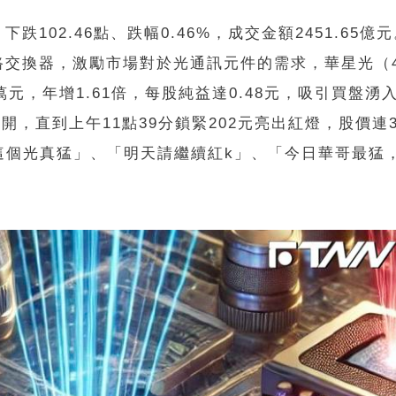
下跌102.46點、跌幅0.46%，成交金額2451.65億
路交換器，激勵市場對於光通訊元件的需求，華星光（4
0萬元，年增1.61倍，每股純益達0.48元，吸引買盤
開，直到上午11點39分鎖緊202元亮出紅燈，股價連
這個光真猛」、「明天請繼續紅k」、「今日華哥最猛