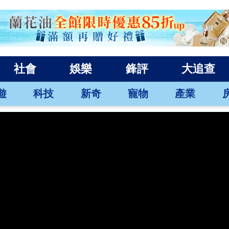
社會
娛樂
鋒評
大追查
遊
科技
新奇
寵物
產業