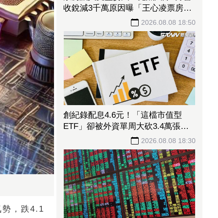
收銳減3千萬原因曝「王心凌票房＞
楊丞琳」 網笑翻：是吃了誠實果實
2026.08.08 18:50
嗎
創紀錄配息4.6元！「這檔市值型
ETF」卻被外資單周大砍3.4萬張
00923豪配3.05元同被抽回2億元
2026.08.08 18:30
勢，跌4.1