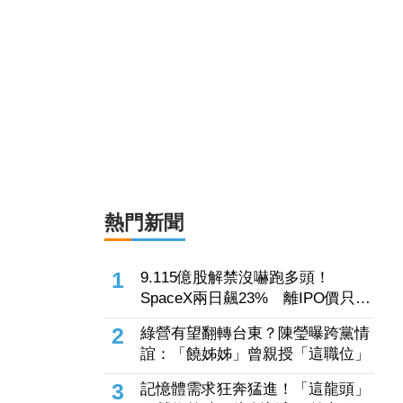
「網通三雄」7月營收開獎！啟碁暴
增89.8%最狂 這2檔也創同期新高
2026.08.08 17:30