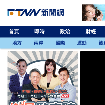
首頁
即時
政治
財經
地方
兩岸
國際
運動
旅