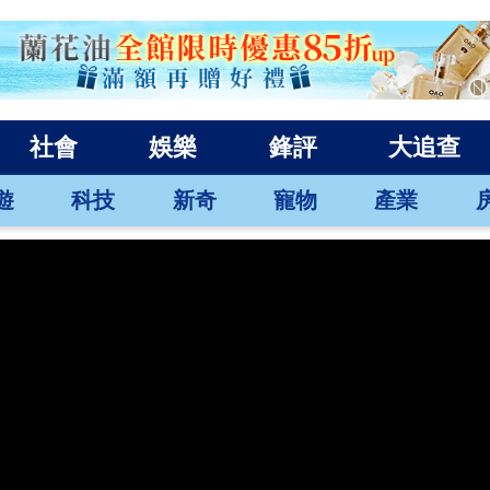
社會
娛樂
鋒評
大追查
遊
科技
新奇
寵物
產業