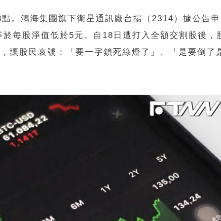
2.73點。鴻海集團旗下衛星通訊廠台揚（2314）據公告
於每股淨值低於5元。自18日遭打入全額交割股後，
跌停，讓股民哀號：「要一字鎖死綠燈了」、「是要倒了