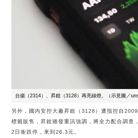
台揚（2314）、昇銳（3128）再亮綠燈。（示意圖／unsp
另外，國內安控大廠昇銳（3128）遭指控自20
標籤販售，昇銳雖發重訊強調，將全力配合調查
2日衝跌停，來到26.3元。