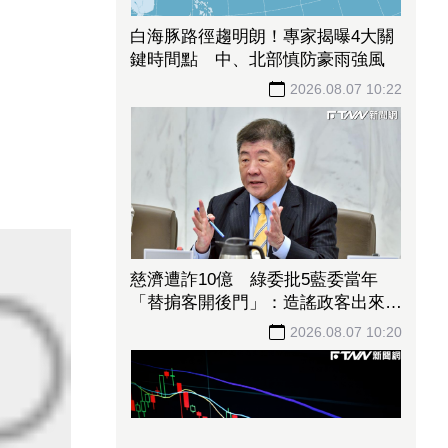
記憶體綠油油！「模組大廠」上半年
EPS賺逾2股本重摔跌停板 華邦
電、南亞科恐止步連5紅
2026.08.07 10:30
白海豚路徑趨明朗！專家揭曝4大關
鍵時間點 中、北部慎防豪雨強風
2026.08.07 10:22