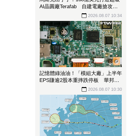
慈濟遭詐10億！陳時中喊不實指控
者道歉 蔣萬安：政府若買夠何須民
間集資
2026.08.07 10:49
馬斯克出手了！168億美元打造超級
AI晶圓廠Terafab 自建電廠搶攻算
力霸權
2026.08.07 10:34