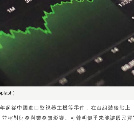
lash）
09年起從中國進口監視器主機等零件，在台組裝後貼上
，並稱對財務與業務無影響。可聲明似乎未能讓股民買