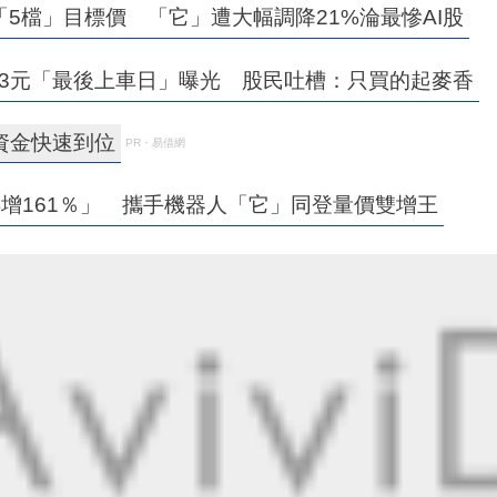
5檔」目標價 「它」遭大幅調降21%淪最慘AI股
0.03元「最後上車日」曝光 股民吐槽：只買的起麥香
資金快速到位
PR・易借網
增161％」 攜手機器人「它」同登量價雙增王