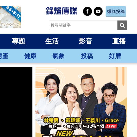
專題
生活
影音
直播
房產
健康
氣象
投稿
好厝