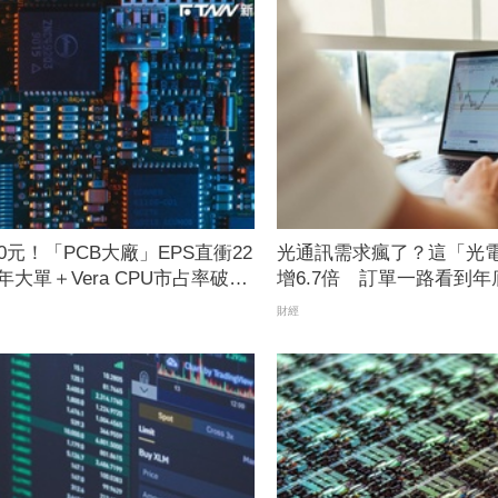
0元！「PCB大廠」EPS直衝22
光通訊需求瘋了？這「光
大單＋Vera CPU市占率破5
增6.7倍 訂單一路看到年底
旺
觀
財經