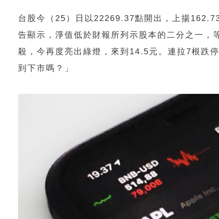
台股今（25）日以22269.37點開出，上揚16
告顯示，淨值低於財報所列示股本的二分之一，等
殺，今再度亮出綠燈，來到14.5元。連拉7根
到下市嗎？」