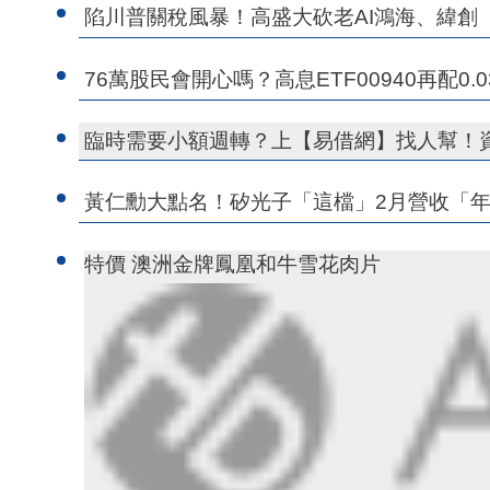
陷川普關稅風暴！高盛大砍老AI鴻海、緯創「
76萬股民會開心嗎？高息ETF00940再配
臨時需要小額週轉？上【易借網】找人幫！
黃仁勳大點名！矽光子「這檔」2月營收「年
特價 澳洲金牌鳳凰和牛雪花肉片