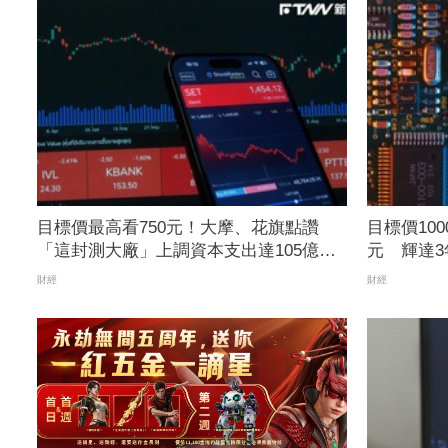
目標價最高看750元！大摩、花旗點讚
目標價100
「這封測大廠」上調資本支出達105億美
元 輝達3年
元 Q2獲利寫歷史次高
成後市看
財經
財經