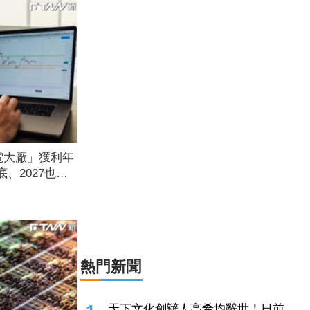
慈濟疫苗採購遭詐10.6億 民進黨要
求藍白為當年抹黑防疫團隊道歉
2026.08.07 10:16
電大廠」獲利年
、2027也樂