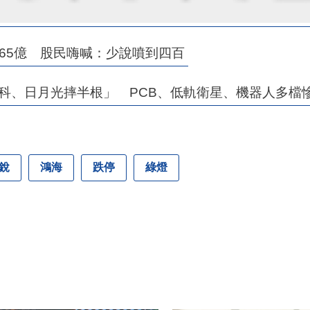
.65億 股民嗨喊：少說噴到四百
發科、日月光摔半根」 PCB、低軌衛星、機器人多檔
銳
鴻海
跌停
綠燈