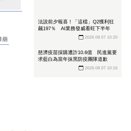
慈濟遭詐10億 綠委批5藍委當年
「替掮客開後門」：造謠政客出來道
慘崩
歉！
2026.08.07 10:20
法說前夕報喜！「這檔」Q2獲利狂
飆197％ AI業務發威看旺下半年
2026.08.07 10:20