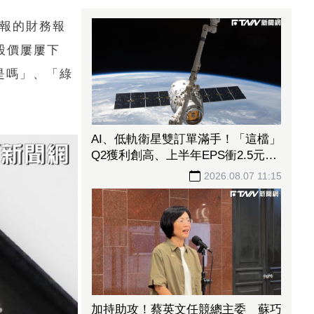
申報的財務報
股價屢屢下
是嗎」、「綠
AI、低軌衛星雙訂單滿手！「這檔」
Q2獲利創高、上半年EPS衝2.5元
全年營運看旺
2026.08.07 11:15
加持助攻！蔡英文任競總主委 蘇巧