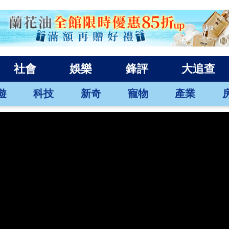
社會
娛樂
鋒評
大追查
遊
科技
新奇
寵物
產業