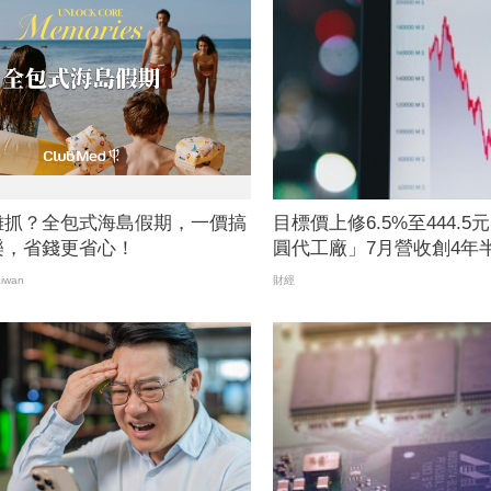
難抓？全包式海島假期，一價搞
目標價上修6.5%至444.
樂，省錢更省心！
圓代工廠」7月營收創4年半
通訊開始貢獻營收
iwan
財經