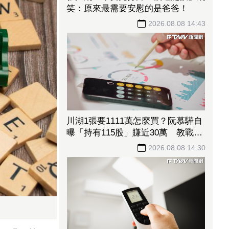
笑：原來最需要安慰的是爸爸！
2026.08.08 14:43
川湖1張要1111萬怎麼買？阮慕驊自
曝「持有115股」賺近30萬 教戰小
資族：報酬率不會變
2026.08.08 14:30