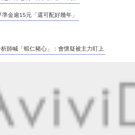
益平準金逾15元「還可配好幾年」
 分析師喊「蝦仁豬心」：會懷疑被主力盯上