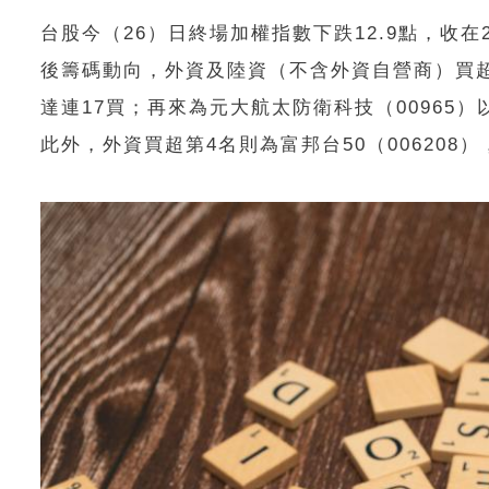
台股今（26）日終場加權指數下跌12.9點，收在22
後籌碼動向，外資及陸資（不含外資自營商）買超E
達連17買；再來為元大航太防衛科技（00965）以
此外，外資買超第4名則為富邦台50（006208）