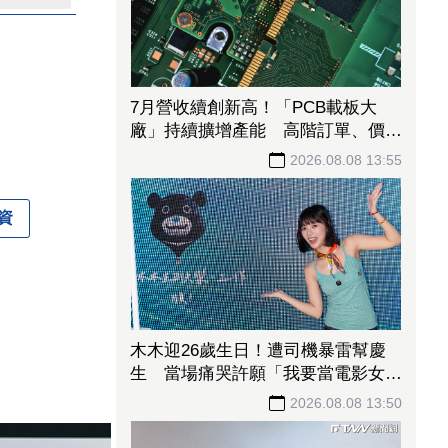
7月營收續創新高！「PCB載板大
廠」持續擴增產能 高階訂單、價格
調漲帶旺下半年
2026.08.08 13:55
資
木木迎26歲生日！遭司機暴雷幫慶
生 當場痛哭許願「我要當電影女主
角」
2026.08.08 13:50