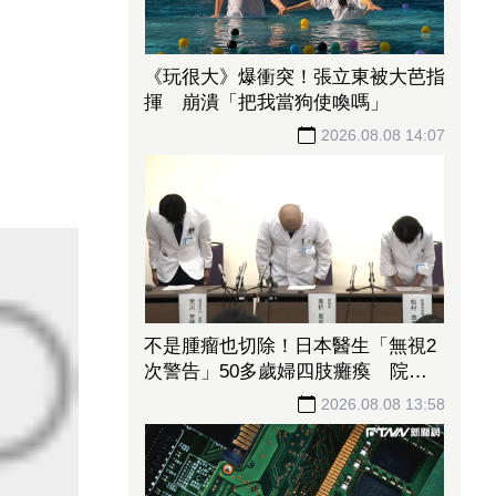
《玩很大》爆衝突！張立東被大芭指
揮 崩潰「把我當狗使喚嗎」
2026.08.08 14:07
不是腫瘤也切除！日本醫生「無視2
次警告」50多歲婦四肢癱瘓 院方
鞠躬謝罪
2026.08.08 13:58