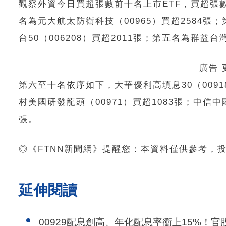
觀察外資今日買超張數前十名上市ETF，買超張數
名為元大航太防衛科技（00965）買超2584張；
台50（006208）買超2011張；第五名為群益台
廣告
第六至十名依序如下，大華優利高填息30（00918
村美國研發龍頭（00971）買超1083張；中信中國
張。
◎《FTNN新聞網》提醒您：本資料僅供參考，
延伸閱讀
00929配息創高、年化配息率衝上15%！官