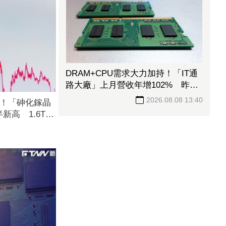
DRAM+CPU需求大力加持！「IT通
路大廠」上月營收年增102% 昨股
價死守79元防線
2026.08.08 13:40
5元！「砷化鎵晶
新高 1.6T光