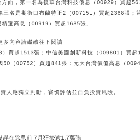
方面，第一名為復華台灣科技優息（00929）買超56
第三名是期街口布蘭特正2（00715L）買超2368張
灣精選高息（00919）買超1685張。
 更多內容請繼續往下閱讀
）買超1513張；中信美國創新科技（009801）買超1
50（00752）買超841張；元大台灣價值高息（0094
投資人應獨立判斷，審慎評估並自負投資風險。
股趕在除息前 7月狂掃逾1.7萬張