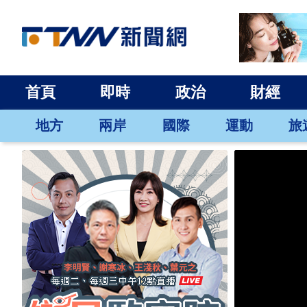
首頁
即時
政治
財經
地方
兩岸
國際
運動
旅