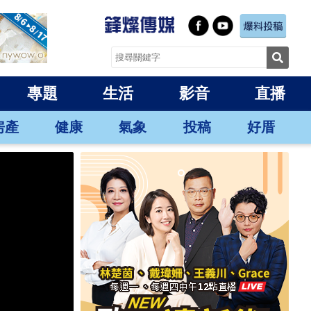
專題
生活
影音
直播
房產
健康
氣象
投稿
好厝