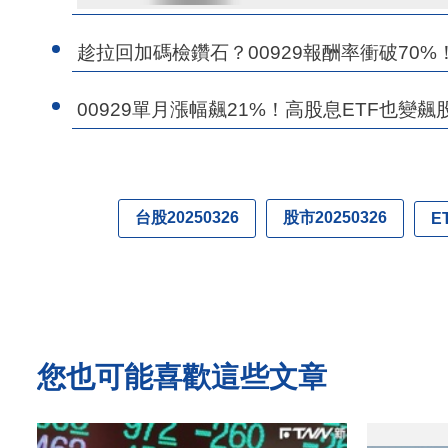
趁拉回加碼檢鑽石？00929報酬率衝破70%
00929單月漲幅飆21%！高股息ETF也變飆
台股20250326
股市20250326
E
您也可能喜歡這些文章