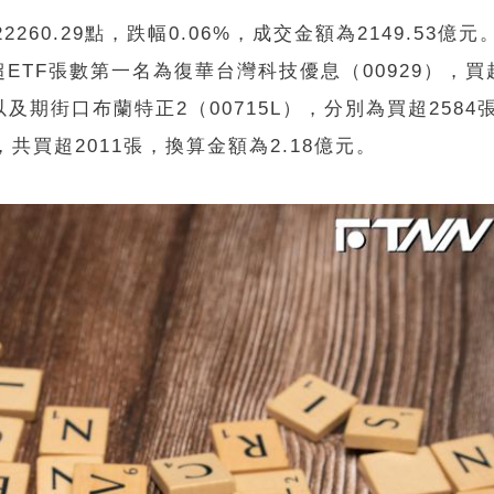
260.29點，跌幅0.06%，成交金額為2149.53億
TF張數第一名為復華台灣科技優息（00929），買超
及期街口布蘭特正2（00715L），分別為買超2584張
，共買超2011張，換算金額為2.18億元。