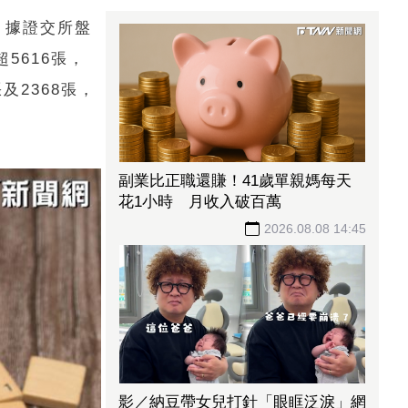
元。據證交所盤
5616張，
及2368張，
副業比正職還賺！41歲單親媽每天
花1小時 月收入破百萬
2026.08.08 14:45
影／納豆帶女兒打針「眼眶泛淚」網