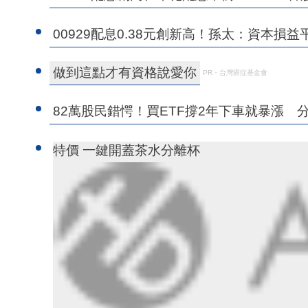
00929配息0.38元創新高！孫太：資本損
做到這點才有資格說愛你
PR・台灣癌症基金會
82萬股民錯愕！買ETF撐2年下車就暴漲
特價 一鍵開蓋茶水分離杯