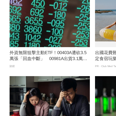
外資無限狙擊主動ETF！00403A遭砍3.5
出國花費
萬張「回血中斷」 00981A出貨3.1萬
定食宿玩
張、0050也變提款機
財經
PR・Club Med Ta