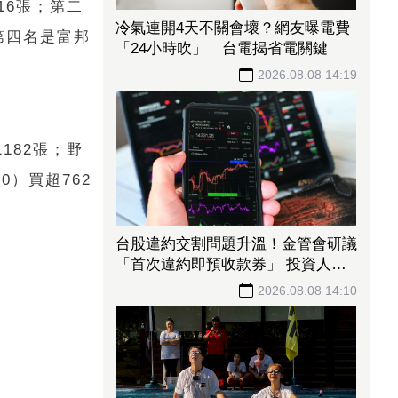
16張；第二
冷氣連開4天不關會壞？網友曝電費
；第四名是富邦
「24小時吹」 台電揭省電關鍵
2026.08.08 14:19
182張；野
0）買超762
台股違約交割問題升溫！金管會研議
「首次違約即預收款券」 投資人炸
鍋：乾脆改T+0
2026.08.08 14:10