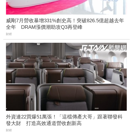
威剛7月營收暴增331%創史高！突破826.5億超越去年
全年 DRAM漲價潮助攻Q3再登峰
財經
外資連22買爆51萬張！「這檔傳產大哥」跟著聯發科
發大財 打造高效通道營收創新高
財經