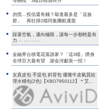
等關稅 3檔目標價齊升
勿慌…投信還有錢？敲進最多是「這族
群」 再狂掃2檔同集團航運股
踩著空氣，邁向極限，讓每一步都輕盈有
力
PR・NIKE AIR MAX
金融界台積電花落誰家？「這3檔」躋身
全球百大最有望 謝金河獻策一招！
女真皮包 手提包 斜背包 優雅牛皮氣質紋
理水桶包(2色)【XBO7950112】＊艾美
時尚(現+預)