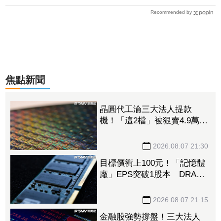
Recommended by
焦點新聞
晶圓代工淪三大法人提款
機！「這2檔」被狠賣4.9萬
張 聯電中刀失血38.2億元跌
4.53%
2026.08.07 21:30
目標價衝上100元！「記憶體
廠」EPS突破1股本 DRAM
大漲45%＋合作美光獲利迎
轉機
2026.08.07 21:15
金融股強勢撐盤！三大法人