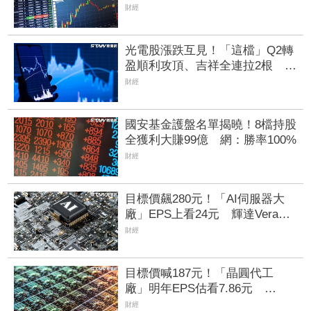
利暴增931% AI帶旺光纜需求
財經
光電股漲跌互見！「這檔」Q2轉
盈順利攻頂、吉祥全連拉2根
「這6檔」昨漲停今卻收黑
財經
國安基金護盤名單揭曉！8檔持股
全獲利大賺99億 網：勝率100%
財經
目標價飆280元！「AI伺服器大
廠」EPS上看24元 輝達Vera
Rubin、超微Helios量產營運爆發
財經
目標價喊187元！「晶圓代工
廠」明年EPS估看7.86元
VSMC產能升溫有望挹注營收
財經