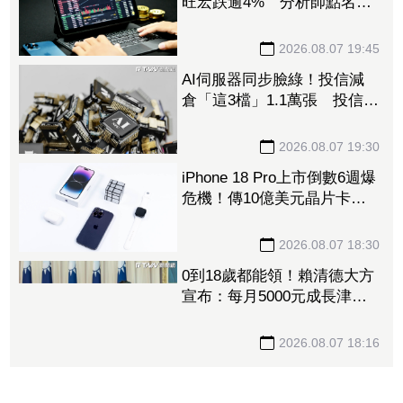
旺宏跌逾4% 分析師點名
「這2檔」多頭：布局看技術
面
2026.08.07 19:45
AI伺服器同步臉綠！投信減
倉「這3檔」1.1萬張 投信連
砍緯創2刀帶走18.96億元
2026.08.07 19:30
iPhone 18 Pro上市倒數6週爆
危機！傳10億美元晶片卡封
裝「躺在廠房」 恐面臨庫
存不足
2026.08.07 18:30
0到18歲都能領！賴清德大方
宣布：每月5000元成長津
貼 婚、產假全面加碼
2026.08.07 18:16