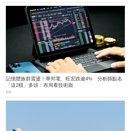
記憶體族群震盪！華邦電、旺宏跌逾4% 分析師點名
「這2檔」多頭：布局看技術面
財經