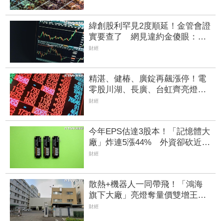
緯創股利罕見2度順延！金管會證
實要查了 網見違約金傻眼：重
罰3萬元？
財經
精湛、健椿、廣錠再飆漲停！電
零股川湖、長廣、台虹齊亮燈
威潤、承啟、永擎攻頂鎖不住
財經
今年EPS估達3股本！「記憶體大
廠」炸連5漲44% 外資卻砍近
1.8萬張抱回31.5億元
財經
散熱+機器人一同帶飛！「鴻海
旗下大廠」亮燈奪量價雙增王
「低軌衛星巨頭」與晶圓三哥齊
財經
入榜