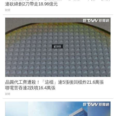
連砍緯創2刀帶走18.96億元
財經
晶圓代工齊遭殺！「這檔」連5漲後回檔炸21.6萬張
聯電苦吞連2跌噴16.4萬張
財經