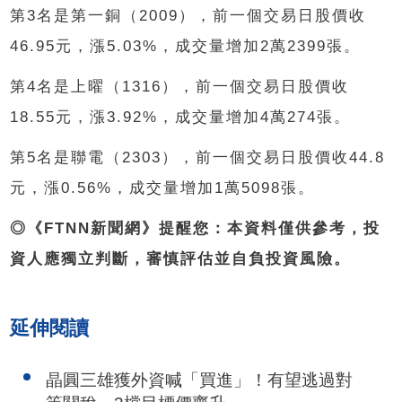
第
3
名是第一銅（
2009
），前一個交易日股價收
46.95
元，漲
5.03%
，成交量增加
2
萬
2399
張。
第
4
名是上曜（
1316
），前一個交易日股價收
18.55
元，漲
3.92%
，成交量增加
4
萬
274
張。
第
5
名是聯電（
2303
），前一個交易日股價收
44.8
元，漲
0.56%
，成交量增加
1
萬
5098
張。
◎《FTNN新聞網》提醒您：本資料僅供參考，投
資人應獨立判斷，審慎評估並自負投資風險。
延伸閱讀
晶圓三雄獲外資喊「買進」！有望逃過對