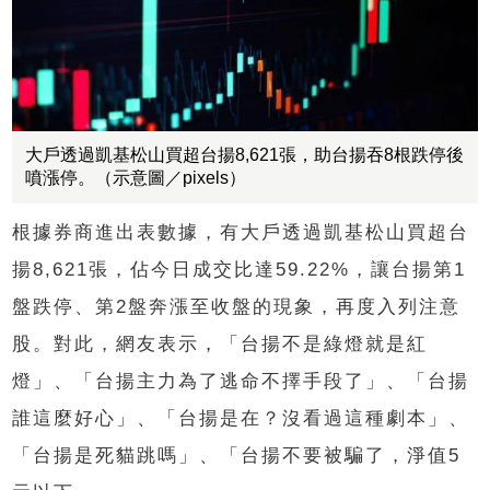
大戶透過凱基松山買超台揚8,621張，助台揚吞8根跌停後
噴漲停。（示意圖／pixels）
根據券商進出表數據，有大戶透過凱基松山買超台
揚
8,621
張，佔今日成交比達
59.22%
，讓台揚第
1
盤跌停、第
2
盤奔漲至收盤的現象，再度入列注意
股。對此，網友表示，「台揚不是綠燈就是紅
燈」、「台揚主力為了逃命不擇手段了」、「台揚
誰這麼好心」、「台揚是在？沒看過這種劇本」、
「台揚是死貓跳嗎」、「台揚不要被騙了，淨值
5