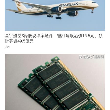
星宇航空3億股現增案送件 暫訂每股溢價16.5元、預
計募資49.5億元
財經