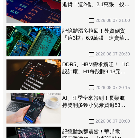
進貨「這2檔」2.1萬張 投
8.54億元連12日進場三商壽
2026.08.07 21:00
記憶體漲多拉回！外資倒貨
「這3檔」6.9萬張 連賣華邦
電2天捲102億元
2026.08.07 20:30
DDR5、HBM需求續旺！「IC
設計廠」H1每股賺9.13元
董座：搶晶圓產能比毛利率
更重要
2026.08.07 20:15
AI、旺季全來報到！長榮航
持雙利多獲小兒豪買逾53萬
張成寵兒 「這檔」前7月營
收狂超去年全年也獲青睞
2026.08.07 20:00
記憶體族群震盪！華邦電、