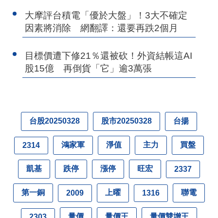
大摩評台積電「優於大盤」！3大不確定
因素將消除 網翻譯：還要再跌2個月
目標價遭下修21％還被砍！外資結帳這AI
股15億 再倒貨「它」逾3萬張
台股20250328
股市20250328
台揚
鴻家軍
淨值
主力
買盤
2314
凱基
跌停
漲停
旺宏
2337
第一銅
上曜
聯電
2009
1316
量價
量價王
量價雙增王
2303