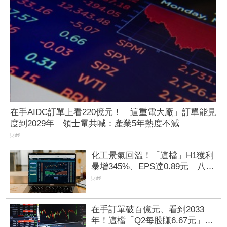
在手AIDC訂單上看220億元！「這重電大廠」訂單能見
度到2029年 領士電共喊：產業5年熱度不減
財經
化工景氣回溫！「這檔」H1獲利
暴增345%、EPS達0.89元 八大
公股調節逾千萬元
財經
在手訂單破百億元、看到2033
年！這檔「Q2每股賺6.67元」獲