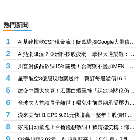
熱門新聞
1
AI基建榨乾CSP現金流！阮慕驊揭Google大舉債衝
擊
2
AI熱潮降溫？亞洲科技股疲弱 摩根大通樂觀：長
期投資趨勢未變
3
川普對多晶矽課15%關稅！台灣獲不疊加MFN 行
政院：對台影響有限
4
星宇航空3億股現增案送件 暫訂每股溢價16.5
元、預計募資49.5億元
5
建交中國大失算！宏國白蝦重挫「課20%關稅仍要
賣台灣」 外媒曝出口量差4倍
6
台玻夫人首談長子離世！曝兒生前長期承受壓力
喪子後她悲痛足不出戶
7
漢來美食H1 EPS 9.21元快賺贏一整年！股價狂飆
7％創3年來新高 「最難訂Buffet」瘋狂吸金
8
家庭日幼童跑上台搶鏡想致詞！賴清德笑稱：卸任
後再交棒給你
9
Q2每股賺3.02元、創18季新高！「CCL廠」7月營