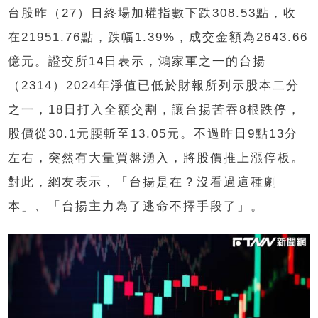
台股昨（
27
）日終場加權指數下跌
308.53
點，收
在
21951.76
點，跌幅
1.39%
，成交金額為
2643.66
億元。證交所
14
日表示，鴻家軍之一的台揚
（
2314
）
2024
年淨值已低於財報所列示股本二分
之一，
18
日打入全額交割，讓台揚苦吞
8
根跌停，
股價從
30.1
元腰斬至
13.05
元。不過昨日
9
點
13
分
左右，突然有大量買盤湧入，將股價推上漲停板。
對此，網友表示，「台揚是在？沒看過這種劇
本」、「台揚主力為了逃命不擇手段了」。