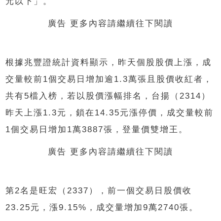
元以下」。
廣告 更多內容請繼續往下閱讀
根據兆豐證統計資料顯示，昨天個股股價上漲，成
交量較前
1
個交易日增加逾
1.3
萬張且股價收紅者，
共有
5
檔入榜，若以股價漲幅排名，台揚（
2314
）
昨天上漲
1.3
元，鎖在
14.35
元漲停價，成交量較前
1
個交易日增加
1
萬
3887
張，登量價雙增王。
廣告 更多內容請繼續往下閱讀
第
2
名是旺宏（
2337
），前一個交易日股價收
23.25
元，漲
9.15%
，成交量增加
9
萬
2740
張。