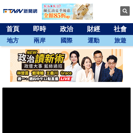
首頁
即時
政治
財經
社會
地方
兩岸
國際
運動
旅遊