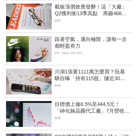
載板漲價效應發酵！這「大廠」
Q2獲利衝13季高點 再砸468億
搶AI商機
財經
踩著空氣，邁向極限，讓每一步
都輕盈有力
PR・NIKE AIR MAX
川湖1張要1111萬怎麼買？阮慕
驊自曝「持有115股」賺近30
萬 教戰小資族：報酬率不會變
財經
目標價上修6.5%至444.5元！
「砷化鎵晶圓代工廠」7月營收創
4年半新高 1.6T光通訊開始貢獻
財經
營收