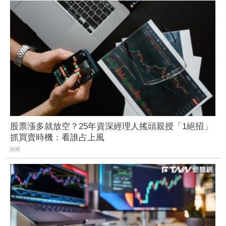
股票漲多就放空？25年資深經理人搖頭親授「1絕招」
抓買賣時機：看誰占上風
財經