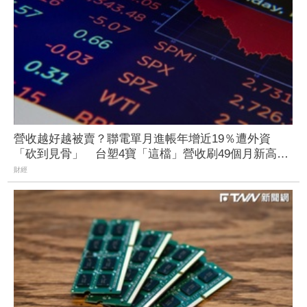
營收越好越被賣？聯電單月進帳年增近19％遭外資
「砍到見骨」 台塑4寶「這檔」營收刷49個月新高也
挨刀
財經