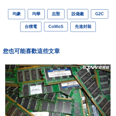
均豪
均華
志聖
設備廠
G2C
台積電
先進封裝
CoWoS
您也可能喜歡這些文章