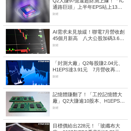
Q2大賺97億遠超財測上緣！「IC
通路巨頭」上半年EPS站上13
元 工業與AI應用需求持續復甦
財經
加持
AI需求未見放緩！聯電7月營收創
45個月新高 八大公股加碼3.6千
張約4.2億元
財經
「封測大廠」Q2每股賺2.04元、
H1EPS達3.91元 7月營收再喜
迎年月雙增
財經
記憶體賺翻了！「工控記憶體大
廠」Q2大賺逾10股本、H1EPS達
166.45元 7月營收續旺再迎年月
財經
雙增
目標價給出228元！「玻纖布大