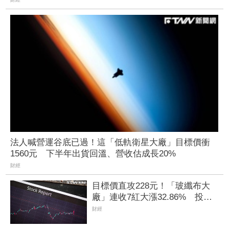
法人喊營運谷底已過！這「低軌衛星大廠」目標價衝
1560元 下半年出貨回溫、營收估成長20%
財經
目標價直攻228元！「玻纖布大
廠」連收7紅大漲32.86% 投信
單周撒16.7億元、掃入近萬張
財經