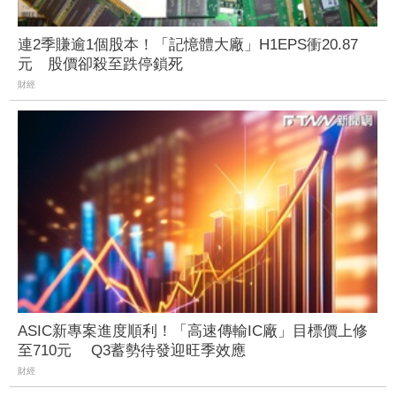
連2季賺逾1個股本！「記憶體大廠」H1EPS衝20.87
元 股價卻殺至跌停鎖死
財經
ASIC新專案進度順利！「高速傳輸IC廠」目標價上修
至710元 Q3蓄勢待發迎旺季效應
財經