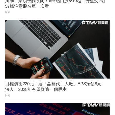
川湖、景碩被關禁閉！6檔熱門股8/10起「分盤交易」
57檔注意股名單一次看
財經
目標價衝220元！這「晶圓代工大廠」EPS預估8元
法人：2028年有望賺逾一個股本
財經