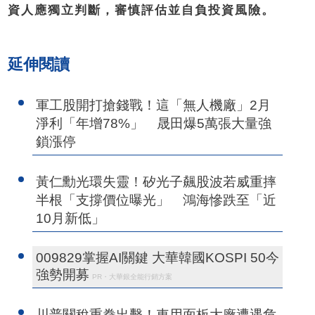
資人應獨立判斷，審慎評估並自負投資風險。
延伸閱讀
軍工股開打搶錢戰！這「無人機廠」2月
淨利「年增78%」 晟田爆5萬張大量強
鎖漲停
黃仁勳光環失靈！矽光子飆股波若威重摔
半根「支撐價位曝光」 鴻海慘跌至「近
10月新低」
009829掌握AI關鍵 大華韓國KOSPI 50今
強勢開募
PR・大華銀全能行銷方案
川普關稅重拳出擊！車用面板大廠遭遇危