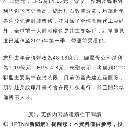
4.12億元，EPS為14.62元，營收、獲利及每股獲
利均創下歷史新高。總經理石敦智透露，均華近年
專注於先進封裝業務，並且除了全球晶圓代工巨頭
外，全球前十大封測廠也是其主要客戶，訂單能見
度已延伸至2025年第一季，營運前景看好。
志聖去年合併營收為48.18億元，歸屬母公司淨利
為7.19億元，EPS 4.8元。志聖表示，考慮到G2C
聯盟主要集中在封裝段，目前仍需先建立晶圓廠，
預計赴美設廠計畫將會在兩年後進行，並已開始準
備所需人才。
廣告 更多內容請繼續往下閱讀
◎《FTNN新聞網》提醒您：本資料僅供參考，投