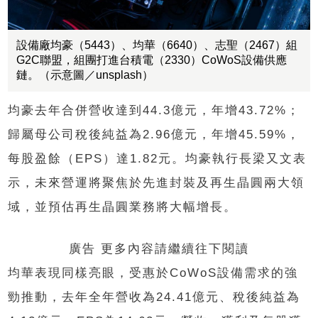
設備廠均豪（5443）、均華（6640）、志聖（2467）組
G2C聯盟，組團打進台積電（2330）CoWoS設備供應
鏈。（示意圖／unsplash）
均豪去年合併營收達到44.3億元，年增43.72%；
歸屬母公司稅後純益為2.96億元，年增45.59%，
每股盈餘（EPS）達1.82元。均豪執行長梁又文表
示，未來營運將聚焦於先進封裝及再生晶圓兩大領
域，並預估再生晶圓業務將大幅增長。
廣告 更多內容請繼續往下閱讀
均華表現同樣亮眼，受惠於CoWoS設備需求的強
勁推動，去年全年營收為24.41億元、稅後純益為