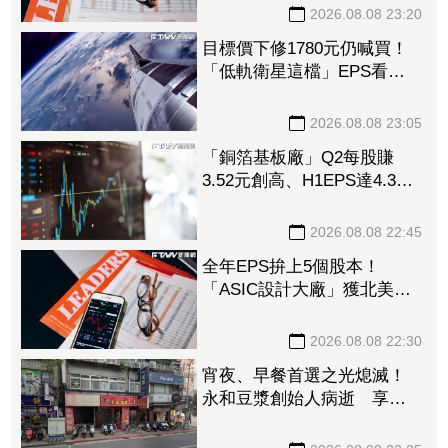
2026.08.08 23:20
目標價下修1780元仍喊買！
「低軌衛星這檔」EPS看至
35元 切AI資料中心市場猛
添營運動能
2026.08.08 23:05
「銅箔基板廠」Q2每股賺
3.52元創高、H1EPS達4.39
元 7月營收同締新猷、年增
96.88%
2026.08.08 22:45
全年EPS拚上5個股本！
「ASIC設計大廠」獲北美
CPU大單助攻 7月營收飆
158%
2026.08.08 22:30
宵夜、早餐首選之光熄滅！
永和豆漿創始人病逝 享壽
70歲