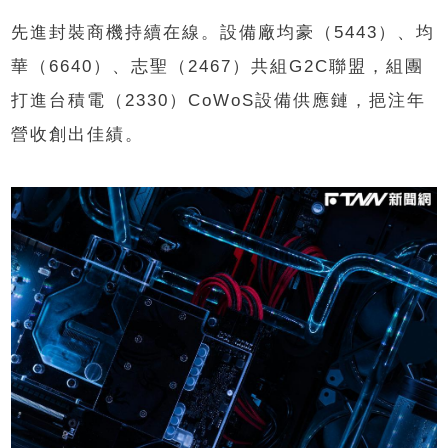
先進封裝商機持續在線。設備廠均豪（5443）、均
華（6640）、志聖（2467）共組G2C聯盟，組團
打進台積電（2330）CoWoS設備供應鏈，挹注年
營收創出佳績。