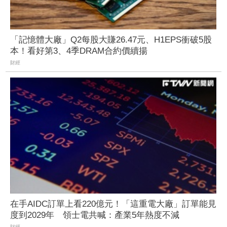
「記憶體大廠」Q2每股大賺26.47元、H1EPS衝破5股
本！看好第3、4季DRAM合約價續揚
財經
在手AIDC訂單上看220億元！「這重電大廠」訂單能見
度到2029年 領士電共喊：產業5年熱度不減
財經