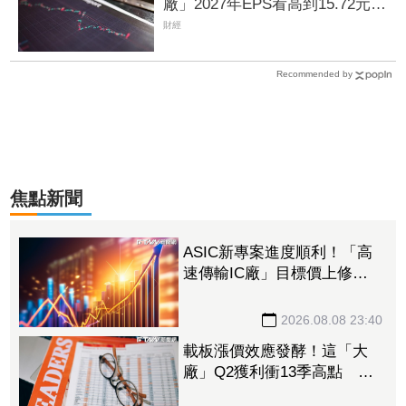
廠」2027年EPS看高到15.72元
電子材料放量＋轉投資挹注營收
財經
Recommended by
焦點新聞
ASIC新專案進度順利！「高
速傳輸IC廠」目標價上修至
710元 Q3蓄勢待發迎旺季
效應
2026.08.08 23:40
載板漲價效應發酵！這「大
廠」Q2獲利衝13季高點 再
砸468億搶AI商機