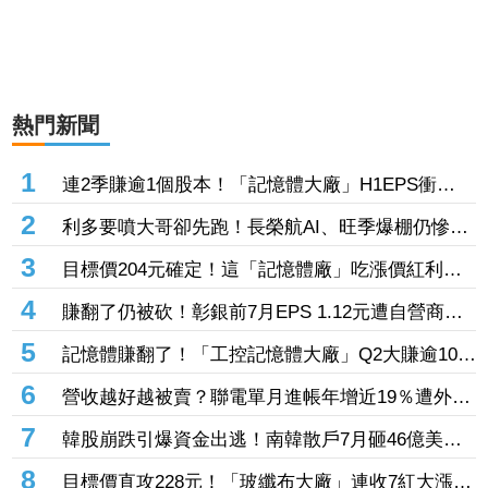
熱門新聞
1
連2季賺逾1個股本！「記憶體大廠」H1EPS衝
20.87元 股價卻殺至跌停鎖死
2
利多要噴大哥卻先跑！長榮航AI、旺季爆棚仍慘冠
賣超王 「這檔鋼鐵」７月營收年增46%也不被買
3
目標價204元確定！這「記憶體廠」吃漲價紅利、
單
Q2毛利率衝70% 全年營運看旺
4
賺翻了仍被砍！彰銀前7月EPS 1.12元遭自營商照
殺2.33億淪賣超王 「這檔記憶體」營收創高也遭
5
記憶體賺翻了！「工控記憶體大廠」Q2大賺逾10股
倒
本、H1EPS達166.45元 7月營收續旺再迎年月雙
6
營收越好越被賣？聯電單月進帳年增近19％遭外資
增
「砍到見骨」 台塑4寶「這檔」營收刷49個月新
7
韓股崩跌引爆資金出逃！南韓散戶7月砸46億美元
高也挨刀