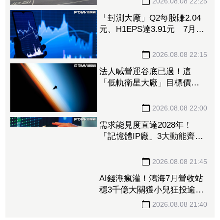
2026.08.08 22:25
「封測大廠」Q2每股賺2.04
元、H1EPS達3.91元 7月營
收再喜迎年月雙增
2026.08.08 22:15
法人喊營運谷底已過！這
「低軌衛星大廠」目標價衝
1560元 下半年出貨回溫、
營收估成長20%
2026.08.08 22:00
需求能見度直達2028年！
「記憶體IP廠」3大動能齊
發 目標價衝上1430元
2026.08.08 21:45
AI錢潮瘋灌！鴻海7月營收站
穩3千億大關獲小兒狂投逾7
萬張居冠 「這檔」單月營
收首跨9千億、法說前夕吸買
2026.08.08 21:40