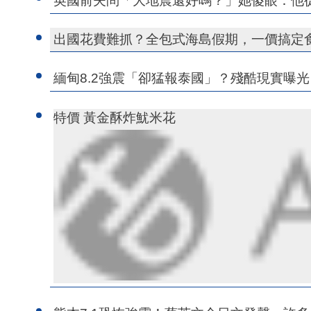
英國前夫問「大地震還好嗎？」她傻眼：他
出國花費難抓？全包式海島假期，一價搞定
緬甸8.2強震「卻猛報泰國」？殘酷現實曝光
特價 黃金酥炸魷米花