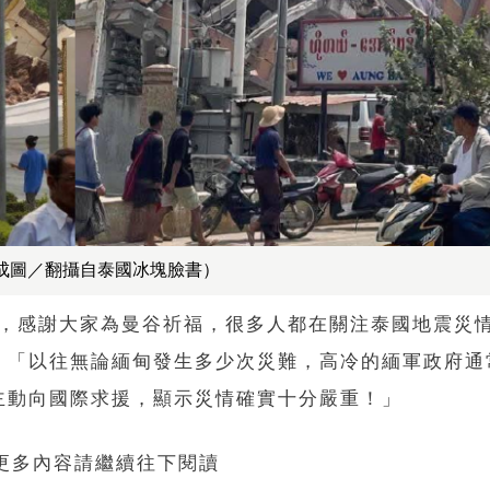
合成圖／翻攝自泰國冰塊臉書）
文指出，感謝大家為曼谷祈福，很多人都在關注泰國地震災
。「以往無論緬甸發生多少次災難，高冷的緬軍政府通
主動向國際求援，顯示災情確實十分嚴重！」
 更多內容請繼續往下閱讀