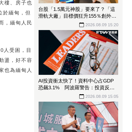
大樓、房子也
台股「1.5萬元神股」要來了？「這
位於緬甸，但
滑軌大廠」目標價狂升155％創外資
而，緬甸人民
天價 毛利率更上看90％
2026.08.09 15:20
0人受困，目
動盪，好不容
家也為緬甸人
AI投資衝太快了！資料中心占GDP
恐飆3.1% 阿波羅警告：投資反轉
恐重演「次貸式衝擊」
2026.08.09 15:05