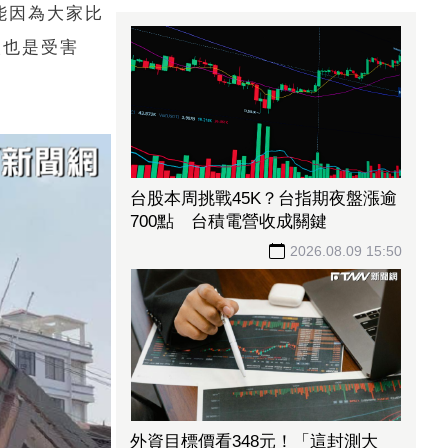
能因為大家比
人也是受害
台股本周挑戰45K？台指期夜盤漲逾
700點 台積電營收成關鍵
2026.08.09 15:50
外資目標價看348元！「這封測大