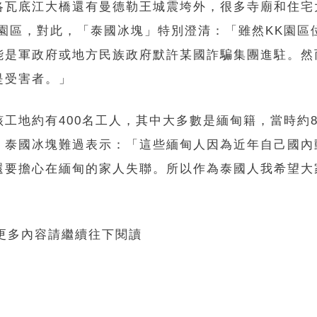
洛瓦底江大橋還有曼德勒王城震垮外，很多寺廟和住宅
園區，對此，「泰國冰塊」特別澄清：「雖然KK園區
能是軍政府或地方民族政府默許某國詐騙集團進駐。然
是受害者。」
工地約有400名工人，其中大多數是緬甸籍，當時約8
。泰國冰塊難過表示：「這些緬甸人因為近年自己國內
還要擔心在緬甸的家人失聯。所以作為泰國人我希望大
 更多內容請繼續往下閱讀