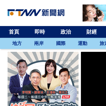
首頁
即時
政治
財經
地方
兩岸
國際
運動
旅