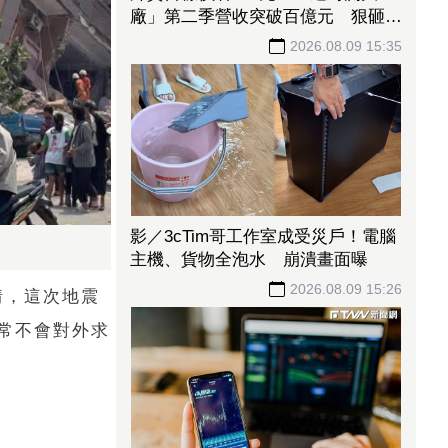
廠」第二季營收突破百億元 狠砸
14億元赴美擴產
2026.08.09 15:35
影／3cTim哥工作室成受災戶！電腦
主機、貨物全泡水 崩潰畫面曝
2026.08.09 15:26
情，這次地震
常不會對外求