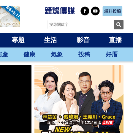
專題
生活
影音
直播
房產
健康
氣象
投稿
好厝