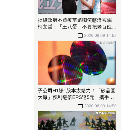
批綠政府不買疫苗還嘲笑慈濟被騙
柯文哲：「王八蛋」不要把老百姓當
白癡
2026.08.09 14:53
子公司H1賺1股本太給力！「矽晶圓
大廠」獲利翻倍EPS達5元 攜手聯
合再生搶攻太陽能商機
2026.08.09 14:50