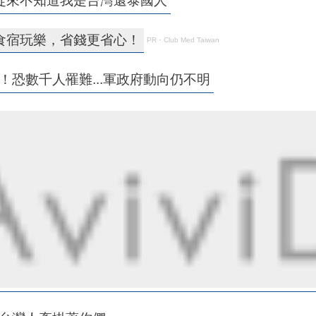
從來不知道我是台灣還泰國人
食宿玩樂，省錢更省心！
PR・Club Med Taiwan
！恐數千人罹難...軍政府動向仍不明