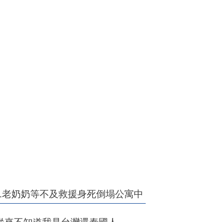
！1老奶奶等不及救援身死倒塌公寓中