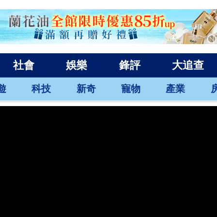
社會
娛樂
鋒評
大追查
遊
科技
新奇
寵物
產業