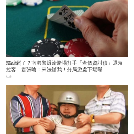
螺絲鬆了？南港警爆淪賭場打手「查個資討債」還幫
拉客 囂張嗆：來法辦我！分局懲處下場曝
社會