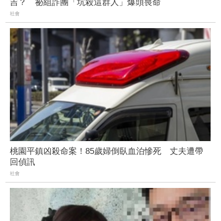
吉？ 祕組詐團「坑殺這群人」爆頭喪命
社會
桃園平鎮凶殺命案！85歲婦倒臥血泊慘死 丈夫遭帶
回偵訊
社會