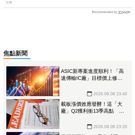
社會
Recommended by
焦點新聞
ASIC新專案進度順利！「高
速傳輸IC廠」目標價上修至
710元 Q3蓄勢待發迎旺季
效應
2026.08.08 23:40
載板漲價效應發酵！這「大
廠」Q2獲利衝13季高點 再
砸468億搶AI商機
2026.08.08 23:20