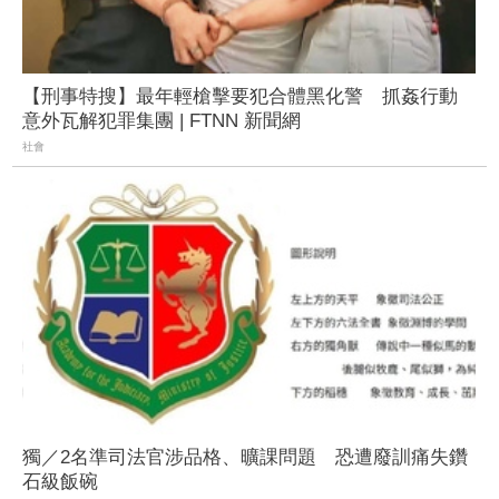
【刑事特搜】最年輕槍擊要犯合體黑化警 抓姦行動
意外瓦解犯罪集團 | FTNN 新聞網
社會
獨／2名準司法官涉品格、曠課問題 恐遭廢訓痛失鑽
石級飯碗