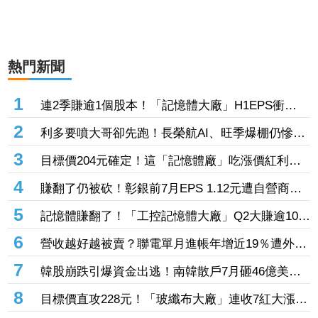
熱門新聞
1
連2季賺逾1個股本！「記憶體大廠」H1EPS衝
20.87元 股價卻殺至跌停鎖死
2
利多要噴大哥卻先跑！長榮航AI、旺季爆棚仍慘冠
賣超王 「這檔鋼鐵」７月營收年增46%也不被買
3
目標價204元確定！這「記憶體廠」吃漲價紅利、
單
Q2毛利率衝70% 全年營運看旺
4
賺翻了仍被砍！彰銀前7月EPS 1.12元遭自營商照
殺2.33億淪賣超王 「這檔記憶體」營收創高也遭
5
記憶體賺翻了！「工控記憶體大廠」Q2大賺逾10股
倒
本、H1EPS達166.45元 7月營收續旺再迎年月雙
6
營收越好越被賣？聯電單月進帳年增近19％遭外資
增
「砍到見骨」 台塑4寶「這檔」營收刷49個月新
7
韓股崩跌引爆資金出逃！南韓散戶7月砸46億美元
高也挨刀
「錢」進美股
8
目標價直攻228元！「玻纖布大廠」連收7紅大漲
32.86% 投信單周撒16.7億元、掃入近萬張