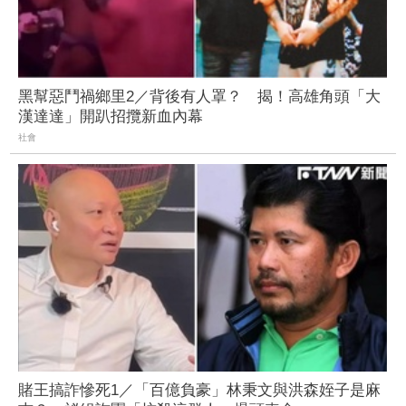
黑幫惡鬥禍鄉里2／背後有人罩？ 揭！高雄角頭「大
漢達達」開趴招攬新血內幕
社會
賭王搞詐慘死1／「百億負豪」林秉文與洪森姪子是麻