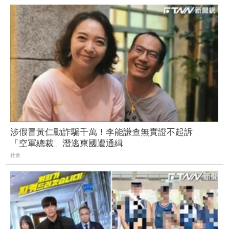
涉假冒黃仁勳詐騙千萬！李能謙查無實證不起訴
「空軍總裁」潛逃柬國遭通緝
社會