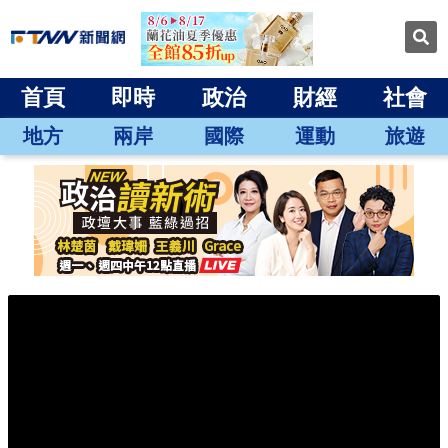
首頁
即時
政治
財經
社會
地方
兩岸
國際
運動
旅遊