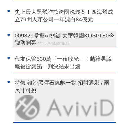
史上最大黑幫詐欺跨國洗錢案！四海幫成
立79間人頭公司一年漂白84億元
009829掌握AI關鍵 大華韓國KOSPI 50今
強勢開募
PR・大華銀全能行銷方案
代友保管530萬「一夜敗光」！越籍男謊
報被搶露餡 判決結果出爐
特價 銀沙黑曜石貔貅一對 招財避邪 / 兩
尺寸可挑