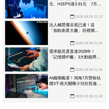
元、H1EPS達3.91元 7月營
收再喜迎年月雙增
2026.08.08 22:15
法人喊營運谷底已過！這
「低軌衛星大廠」目標價衝
1560元 下半年出貨回溫、
營收估成長20%
2026.08.08 22:00
需求能見度直達2028年！
「記憶體IP廠」3大動能齊
發 目標價衝上1430元
2026.08.08 21:45
AI錢潮瘋灌！鴻海7月營收站
穩3千億大關獲小兒狂投逾7
萬張居冠 「這檔」單月營
收首跨9千億、法說前夕吸買
2026.08.08 21:40
氣