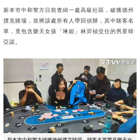
新本市中和警方日前查緝一處高級社區，破獲德州
撲克賭場，並將該處所有人帶回偵辦，其中賭客名
單，竟包含樂天女孩「琳妲」林羿禎交往的男星韓
亞諾。
新本市中和警方破獲德州撲克賭場，賭客名單驚見樂天女