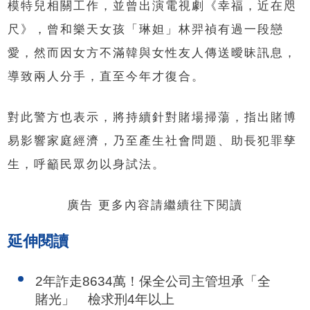
模特兒相關工作，並曾出演電視劇《幸福，近在咫
尺》，曾和樂天女孩「琳妲」林羿禎有過一段戀
愛，然而因女方不滿韓與女性友人傳送曖昧訊息，
導致兩人分手，直至今年才復合。
對此警方也表示，將持續針對賭場掃蕩，指出賭博
易影響家庭經濟，乃至產生社會問題、助長犯罪孳
生，呼籲民眾勿以身試法。
廣告 更多內容請繼續往下閱讀
延伸閱讀
2年詐走8634萬！保全公司主管坦承「全
賭光」 檢求刑4年以上