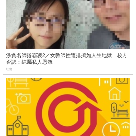
涉貪名師捲霸凌2／女教師控遭排擠如人生地獄 校方
否認：純屬私人恩怨
社會