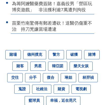
為籌阿嬤醫藥費簽賭！嘉義役男「營區玩
博奕遊戲」 非法獲利逾7萬遭判拘役
苗栗竹南驚傳有郵差遭砍！送醫仍傷重不
治 持刀兇嫌當場遭逮
賭場
德州撲克
警方
破獲
賭博
賭客
男星
韓亞諾
樂天女孩
交往
分手
復合
琳妲
林羿禎
蒐證
社維法
賭資
電視劇
籃球員
幸福，近在咫尺