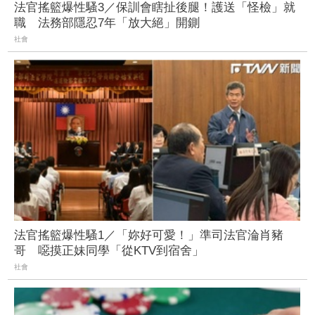
法官搖籃爆性騷3／保訓會瞎扯後腿！護送「怪檢」就
職 法務部隱忍7年「放大絕」開鍘
社會
法官搖籃爆性騷1／「妳好可愛！」準司法官淪肖豬
哥 噁摸正妹同學「從KTV到宿舍」
社會