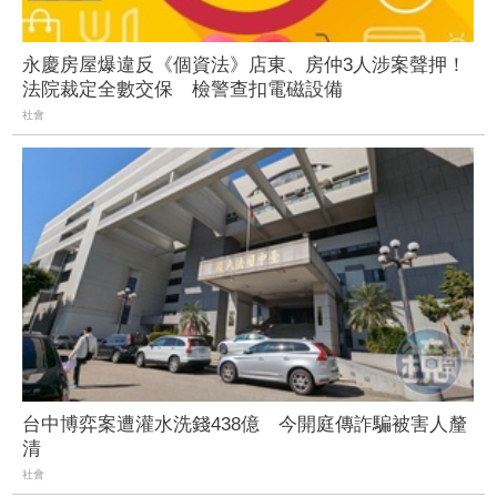
永慶房屋爆違反《個資法》店東、房仲3人涉案聲押！
法院裁定全數交保 檢警查扣電磁設備
社會
台中博弈案遭灌水洗錢438億 今開庭傳詐騙被害人釐
清
社會