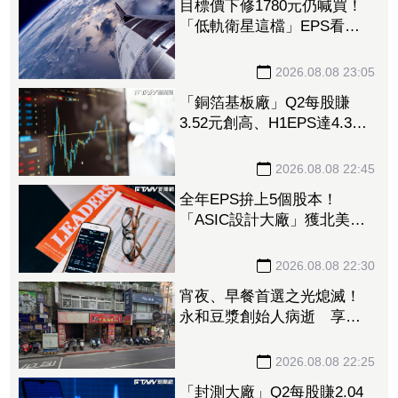
目標價下修1780元仍喊買！
「低軌衛星這檔」EPS看至
35元 切AI資料中心市場猛
添營運動能
2026.08.08 23:05
「銅箔基板廠」Q2每股賺
3.52元創高、H1EPS達4.39
元 7月營收同締新猷、年增
96.88%
2026.08.08 22:45
全年EPS拚上5個股本！
「ASIC設計大廠」獲北美
CPU大單助攻 7月營收飆
158%
2026.08.08 22:30
宵夜、早餐首選之光熄滅！
永和豆漿創始人病逝 享壽
70歲
2026.08.08 22:25
「封測大廠」Q2每股賺2.04