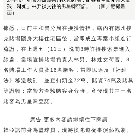
孩「琳妲」林羿禎交往的男星韓亞諾。 （圖／翻攝畫
面）
據悉，日前中和警分局在接獲情指，轄內有德州撲
克賭場隱身大樓住宅區後，當即成立專案小組進行
蒐證，在上週五（11日）晚間8時許持搜索票進入
該處，當場逮捕賭場負責人林男、林姓女荷官、3
名賭場工作人員及16名賭客，當即以違反《社維
法》移送裁罰，並查扣頭金72萬、賭資74萬及賭具
等證物；當警方查驗賭客身分時，竟發現其中一名
賭客為男星韓亞諾。
廣告 更多內容請繼續往下閱讀
韓亞諾前身為籃球員，現轉換跑道從事演藝戲劇、