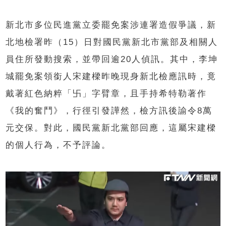
新北市多位民進黨立委罷免案涉連署造假爭議，新
北地檢署昨（15）日對國民黨新北市黨部及相關人
員住所發動搜索，並帶回逾20人偵訊。其中，李坤
城罷免案領銜人宋建樑昨晚現身新北檢應訊時，竟
戴著紅色納粹「卐」字臂章，且手持希特勒著作
《我的奮鬥》，行徑引發譁然，檢方訊後諭令8萬
元交保。對此，國民黨新北黨部回應，這屬宋建樑
的個人行為，不予評論。