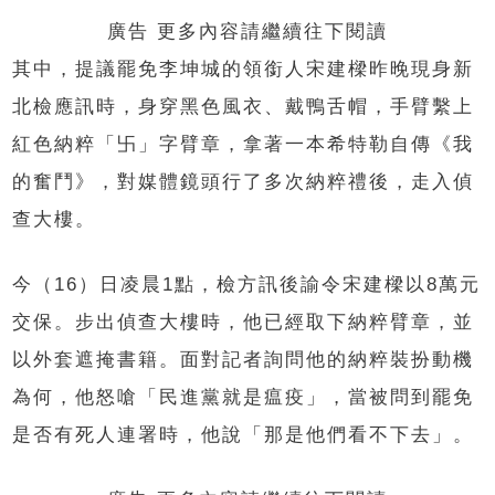
廣告 更多內容請繼續往下閱讀
其中，提議罷免李坤城的領銜人宋建樑昨晚現身新
北檢應訊時，身穿黑色風衣、戴鴨舌帽，手臂繫上
紅色納粹「卐」字臂章，拿著一本希特勒自傳《我
的奮鬥》，對媒體鏡頭行了多次納粹禮後，走入偵
查大樓。
今（16）日凌晨1點，檢方訊後諭令宋建樑以8萬元
交保。步出偵查大樓時，他已經取下納粹臂章，並
以外套遮掩書籍。面對記者詢問他的納粹裝扮動機
為何，他怒嗆「民進黨就是瘟疫」，當被問到罷免
是否有死人連署時，他說「那是他們看不下去」。