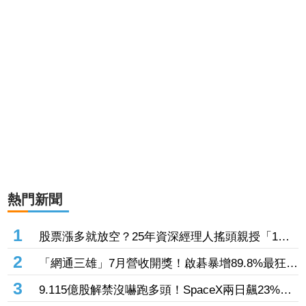
熱門新聞
1
股票漲多就放空？25年資深經理人搖頭親授「1絕
招」抓買賣時機：看誰占上風
2
「網通三雄」7月營收開獎！啟碁暴增89.8%最狂
這2檔也創同期新高
3
9.115億股解禁沒嚇跑多頭！SpaceX兩日飆23%
離IPO價只差一步