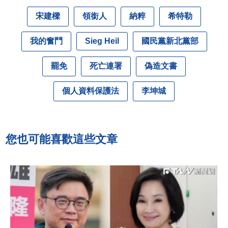
宋建樑
領銜人
納粹
希特勒
我的奮鬥
國民黨新北黨部
Sieg Heil
罷免
死亡連署
偽造文書
個人資料保護法
李坤城
您也可能喜歡這些文章