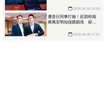
144.57%」 重返準千金股
2026.08.08 18:00
遭昔日同事打臉！莊競程揭
蔣萬安明知採購困境 卻仍
散播「擋疫苗」說
2026.08.08 17:52