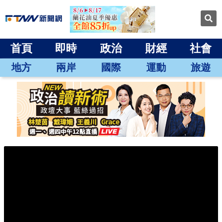
首頁
即時
政治
財經
社會
地方
兩岸
國際
運動
旅遊