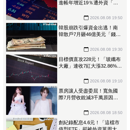
進帳年增近19％遭外資「砍
到見骨」 台塑4寶「這檔」
營收刷49個月新高也挨刀
2026.08.08 19:50
韓股崩跌引爆資金出逃！南
韓散戶7月砸46億美元「錢」
進美股
2026.08.08 19:30
目標價直攻228元！「玻纖布
大廠」連收7紅大漲32.86%
投信單周撒16.7億元、掃入近
萬張
2026.08.08 19:10
票房讓人受盡委屈！寬魚國
際7月營收銳減3千萬原因曝
「王心凌票房＞楊丞琳」
網笑翻：是吃了誠實果實嗎
2026.08.08 18:50
創紀錄配息4.6元！「這檔市
值型ETF」卻被外資單周大砍