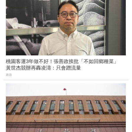
桃園客運3年做不好！張善政挨批「不如回鄉種菜」
黃世杰競辦再轟凌濤：只會蹭流量
政治