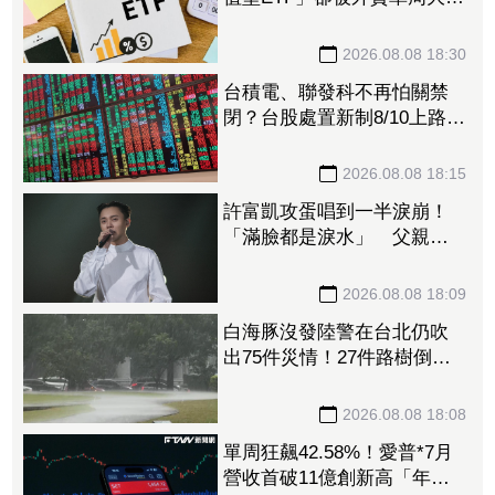
3.4萬張 00923豪配3.05元同
被抽回2億元
2026.08.08 18:30
台積電、聯發科不再怕關禁
閉？台股處置新制8/10上路！
處置縮至5天、2分鐘撮合
2026.08.08 18:15
許富凱攻蛋唱到一半淚崩！
「滿臉都是淚水」 父親節
開唱思念亡父
2026.08.08 18:09
白海豚沒發陸警在台北仍吹
出75件災情！27件路樹倒
塌、21件災情處理中
2026.08.08 18:08
單周狂飆42.58%！愛普*7月
營收首破11億創新高「年增