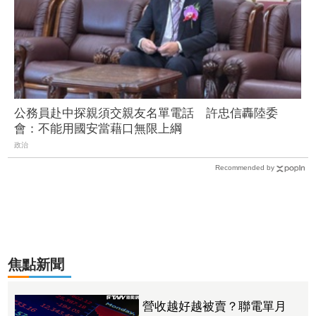
公務員赴中探親須交親友名單電話 許忠信轟陸委
會：不能用國安當藉口無限上綱
政治
Recommended by
焦點新聞
營收越好越被賣？聯電單月