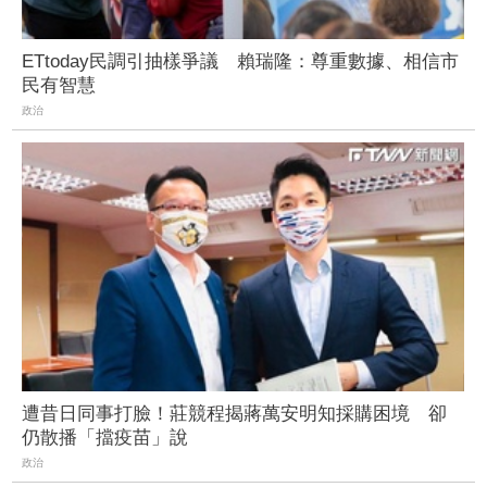
ETtoday民調引抽樣爭議 賴瑞隆：尊重數據、相信市
民有智慧
政治
遭昔日同事打臉！莊競程揭蔣萬安明知採購困境 卻
仍散播「擋疫苗」說
政治