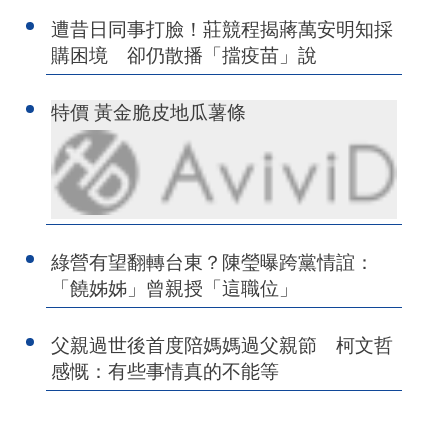
遭昔日同事打臉！莊競程揭蔣萬安明知採
購困境 卻仍散播「擋疫苗」說
特價 黃金脆皮地瓜薯條
綠營有望翻轉台東？陳瑩曝跨黨情誼：
「饒姊姊」曾親授「這職位」
父親過世後首度陪媽媽過父親節 柯文哲
感慨：有些事情真的不能等