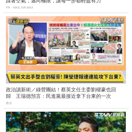
踩著空氣，邁向極限，讓每一步都輕盈有力
PR・NIKE AIR MAX
政治讀新術／綠營團結！蔡英文任主委劉櫂豪也回
歸 王瑞德預言：民進黨最接近拿下台東的一次
政治