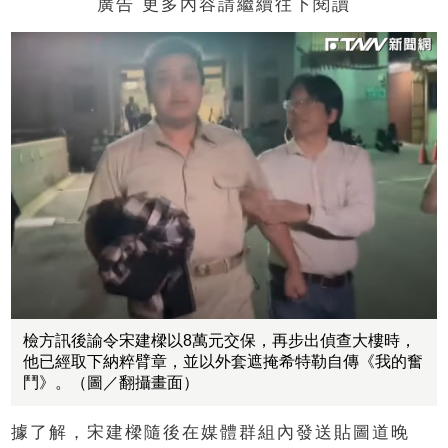
廣告 更多內容請繼續往下閱讀
檢方訊後諭令宋建樑以8萬元交保，再步出偵查大樓時，
他已經取下納粹臂章，並以外套遮掩希特勒自傳《我的奮
鬥》。（圖／翻攝畫面）
據了解，宋建樑隨後在媒體群組內發送貼圖道晚