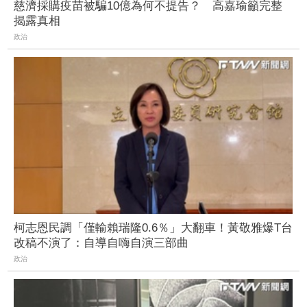
慈濟採購疫苗被騙10億為何不提告？ 高嘉瑜籲完整
揭露真相
政治
柯志恩民調「僅輸賴瑞隆0.6％」大翻車！黃敬雅爆T台
改稿不演了：自導自嗨自演三部曲
政治