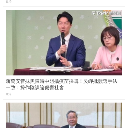
政治
蔣萬安昔抹黑陳時中阻擋疫苗採購！吳崢批競選手法
一致：操作陰謀論傷害社會
政治