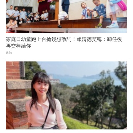
家庭日幼童跑上台搶鏡想致詞！賴清德笑稱：卸任後
再交棒給你
政治