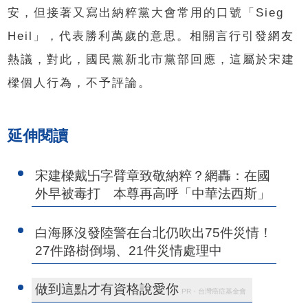
安，但接著又寫出納粹黨大會常用的口號「Sieg
Heil」，代表勝利萬歲的意思。相關言行引發網友
熱議，對此，國民黨新北市黨部回應，這屬於宋建
樑個人行為，不予評論。
延伸閱讀
宋建樑戴卐字臂章致敬納粹？網轟：在國
外早被毒打 本尊再高呼「中華法西斯」
白海豚沒發陸警在台北仍吹出75件災情！
27件路樹倒塌、21件災情處理中
做到這點才有資格說愛你
PR・台灣癌症基金會