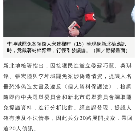
李坤城罷免案領銜人宋建樑昨（15）晚現身新北檢應訊
時，竟戴著納粹臂章，行徑引發議論。（圖／翻攝畫面）
新北地檢署指出，因接獲民進黨立委蘇巧慧、吳琪
銘、張宏陸與李坤城罷免案涉偽造情資，提議人名
冊恐涉偽造文書及違反《個人資料保護法》，檢調
隨即向中央選舉委員會和新北市選舉委員會調取罷
免提議資料，進行分析比對。經查證發現，提議人
確有涉及不法情事，因此兵分30路展開搜索，帶回
逾20人偵訊。