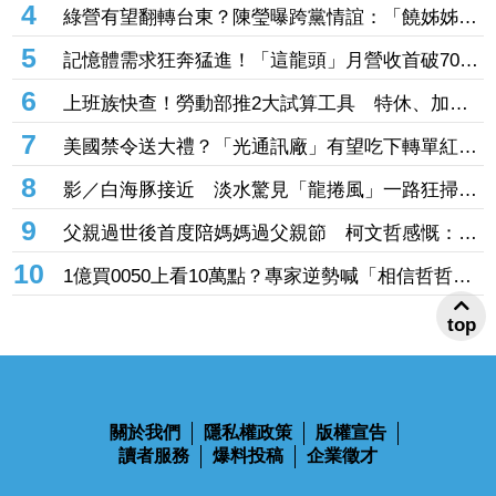
4
綠營有望翻轉台東？陳瑩曝跨黨情誼：「饒姊姊」
曾親授「這職位」
5
記憶體需求狂奔猛進！「這龍頭」月營收首破70億
創新高 前七月年增飆破137%
6
上班族快查！勞動部推2大試算工具 特休、加班
費一鍵算清楚
7
美國禁令送大禮？「光通訊廠」有望吃下轉單紅
利 訂單能見度直達年底
8
影／白海豚接近 淡水驚見「龍捲風」一路狂掃震
撼畫面曝！
9
父親過世後首度陪媽媽過父親節 柯文哲感慨：有
些事情真的不能等
10
1億買0050上看10萬點？專家逆勢喊「相信哲哲」
加碼3招揪出錯殺黑馬股
top
關於我們
隱私權政策
版權宣告
讀者服務
爆料投稿
企業徵才