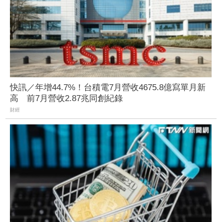
快訊／年增44.7%！台積電7月營收4675.8億寫單月新
高 前7月營收2.87兆同創紀錄
財經