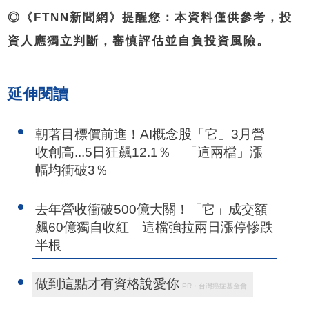
◎《FTNN新聞網》提醒您：本資料僅供參考，投
資人應獨立判斷，審慎評估並自負投資風險。
延伸閱讀
朝著目標價前進！AI概念股「它」3月營
收創高...5日狂飆12.1％ 「這兩檔」漲
幅均衝破3％
去年營收衝破500億大關！「它」成交額
飆60億獨自收紅 這檔強拉兩日漲停慘跌
半根
做到這點才有資格說愛你
PR・台灣癌症基金會