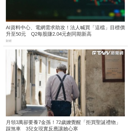
AI資料中心、電網需求助攻！法人喊買「這檔」目標價
升至50元 Q2每股賺2.04元創同期新高
財經
月領3萬卻要養7金孫！72歲嬤覺醒「拒買聖誕禮物」
踩煞車 3兒女現實反應讓她心寒