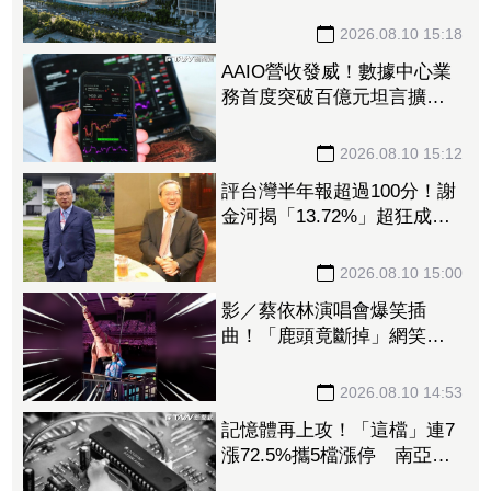
票 實名制卡關慘賠千萬還
挨告
2026.08.10 15:18
AAIO營收發威！數據中心業
務首度突破百億元坦言擴
產 「6檔」最強台廠光通噴
出漲停
2026.08.10 15:12
評台灣半年報超過100分！謝
金河揭「13.72%」超狂成長
成績 中韓全被甩在後頭
2026.08.10 15:00
影／蔡依林演唱會爆笑插
曲！「鹿頭竟斷掉」網笑
瘋：鹿易十六
2026.08.10 14:53
記憶體再上攻！「這檔」連7
漲72.5%攜5檔漲停 南亞
科、華邦電、旺宏都亮燈