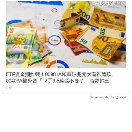
ETF資金潮炸裂！00981A領軍破兆元大關卻遭砍
00403A被外資「脫手3.5萬張不要了」淪賣超王
財經
Recommended by