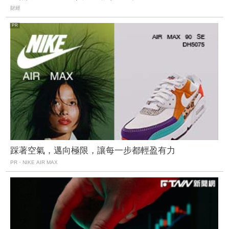
財經
踩著空氣，邁向極限，讓每一步都輕盈有力
PR・NIKE AIR MAX