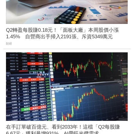
Q2轉盈每股賺0.18元！「面板大廠」本周股價小漲
1.45% 自營商出手掃入2191張、斥資5349萬元
財經
在手訂單破百億元、看到2033年！這檔「Q2每股賺
6.67元」獲利暴增931% AI帶旺光纜需求