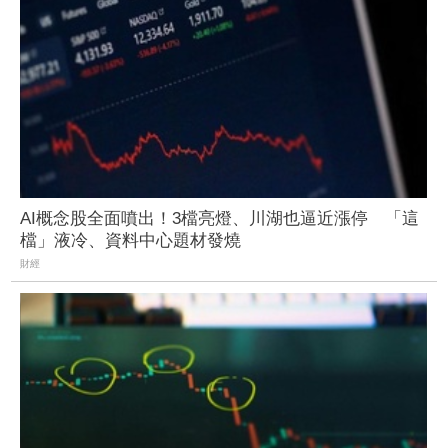
AI概念股全面噴出！3檔亮燈、川湖也逼近漲停 「這
檔」液冷、資料中心題材發燒
財經