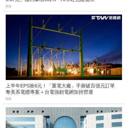
財經
上半年EPS衝6元！「重電大廠」手握破百億元訂單
奪美系電纜專案＋台電強韌電網加持營運
財經