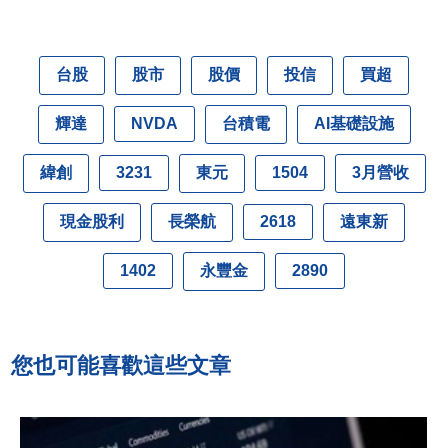
台股
股市
股價
投信
買超
輝達
台積電
AI基礎設施
NVDA
緯創
東元
3月營收
3231
1504
現金股利
長榮航
遠東新
2618
永豐金
1402
2890
您也可能喜歡這些文章