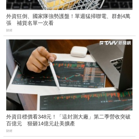
外資狂倒、國家隊強勢護盤！單週猛掃聯電、群創4萬
張 補貨名單一次看
財經
外資目標價看348元！「這封測大廠」第二季營收突破
百億元 狠砸14億元赴美擴產
財經