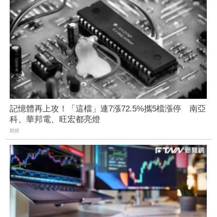
記憶體再上攻！「這檔」連7漲72.5%攜5檔漲停 南亞
科、華邦電、旺宏都亮燈
財經