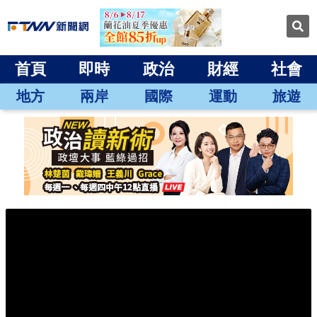
首頁
即時
政治
財經
社會
地方
兩岸
國際
運動
旅遊