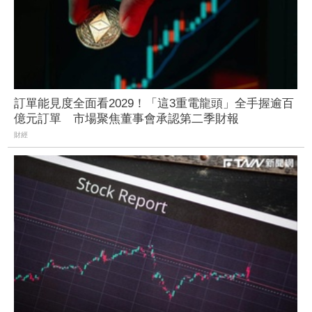
訂單能見度全面看2029！「這3重電龍頭」全手握逾百
億元訂單 市場聚焦董事會承認第二季財報
財經