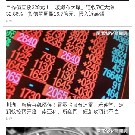
目標價直攻228元！「玻纖布大廠」連收7紅大漲
32.86% 投信單周撒16.7億元、掃入近萬張
財經
川湖、應廣再飆漲停！電零強噴台達電、禾伸堂、定
穎投控齊亮燈 南亞科、所羅門、鈺創攻頂鎖不住
財經