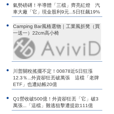
氣勢磅礡！半導體「三檔」齊亮紅燈 汽
車大廠「它」現金股利9元...5日狂飆19%
Camping Bar風格選物｜工業風折凳（買
一送一）22cm高小椅
川普關稅搖擺不定！00878近5日狂漲
12.3％...外資卻狂丟破萬張 這檔「老牌
ETF」也遭結帳20億
Q1營收破500億！外資卻狂丟「它」破3
萬張...「這檔」難逃狙擊遭提款111億