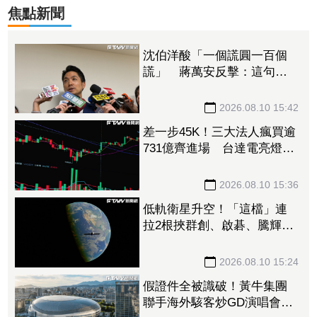
焦點新聞
沈伯洋酸「一個謊圓一百個
謊」 蔣萬安反擊：這句套
民進黨最適合
2026.08.10 15:42
差一步45K！三大法人瘋買逾
731億齊進場 台達電亮燈、
AI族群集體勁揚
2026.08.10 15:36
低軌衛星升空！「這檔」連
拉2根挾群創、啟碁、騰輝漲
停 兆赫、燿華、國巨、康
舒皆衝6%
2026.08.10 15:24
假證件全被識破！黃牛集團
聯手海外駭客炒GD演唱會門