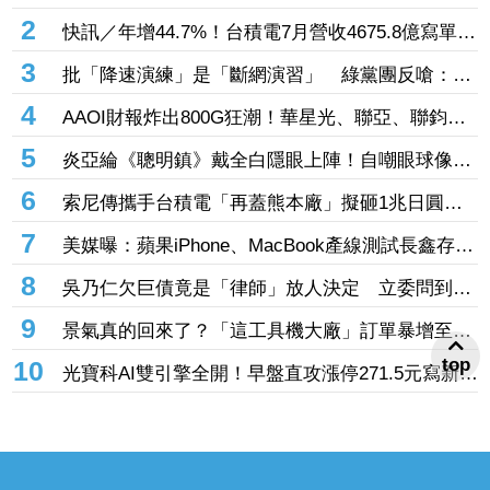
達電飆漲停、日月光漲逾7%
2
快訊／年增44.7%！台積電7月營收4675.8億寫單月
新高 前7月營收2.87兆同創紀錄
3
批「降速演練」是「斷網演習」 綠黨團反嗆：翁
曉玲應該認得字
4
AAOI財報炸出800G狂潮！華星光、聯亞、聯鈞全
線漲停 光通訊股集體開趴
5
炎亞綸《聰明鎮》戴全白隱眼上陣！自嘲眼球像荔
枝 蔡淑臻狼狽扮瘋女人
6
索尼傳攜手台積電「再蓋熊本廠」擬砸1兆日圓！
最大股東曝光 鎖定機器人、車用感測器
7
美媒曝：蘋果iPhone、MacBook產線測試長鑫存儲
晶片 望改善供應鏈問題
8
吳乃仁欠巨債竟是「律師」放人決定 立委問到傻
眼：欠台糖錢不用還真好
9
景氣真的回來了？「這工具機大廠」訂單暴增至14
億元 全球傳動機器人一路旺到年底、EPS一次看
top
10
光寶科AI雙引擎全開！早盤直攻漲停271.5元寫新
高 高掛1.9萬張買單排隊搶進