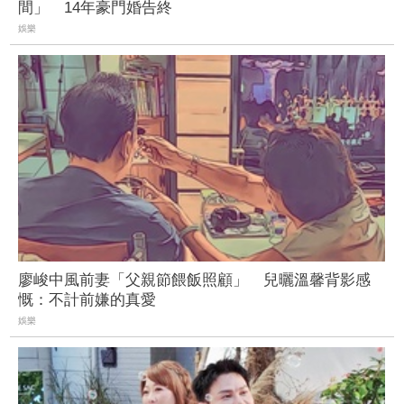
間」 14年豪門婚告終
娛樂
廖峻中風前妻「父親節餵飯照顧」 兒曬溫馨背影感
慨：不計前嫌的真愛
娛樂