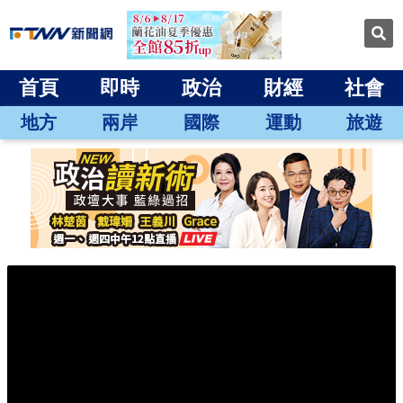
首頁
即時
政治
財經
社會
地方
兩岸
國際
運動
旅遊