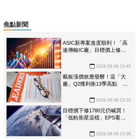
焦點新聞
ASIC新專案進度順利！「高
速傳輸IC廠」目標價上修至
710元 Q3蓄勢待發迎旺季
效應
2026.08.08 23:40
載板漲價效應發酵！這「大
廠」Q2獲利衝13季高點 再
砸468億搶AI商機
2026.08.08 23:20
目標價下修1780元仍喊買！
「低軌衛星這檔」EPS看至
35元 切AI資料中心市場猛
添營運動能
2026.08.08 23:05