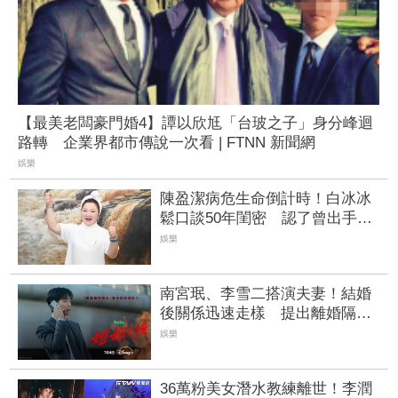
【最美老闆豪門婚4】譚以欣尪「台玻之子」身分峰迴
路轉 企業界都市傳說一次看 | FTNN 新聞網
娛樂
陳盈潔病危生命倒計時！白冰冰
鬆口談50年閨密 認了曾出手金
援
娛樂
南宮珉、李雪二搭演夫妻！結婚
後關係迅速走樣 提出離婚隔天
妻子突失蹤
娛樂
36萬粉美女潛水教練離世！李潤