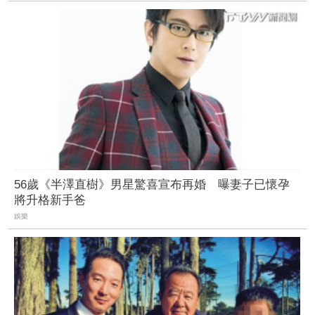
56歲《半澤直樹》男星驚喜宣布再婚 曝妻子已懷孕
將升格新手爸
娛樂