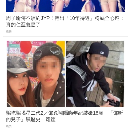
周子瑜傳不續約JYP！翻出「10年待遇」粉絲全心疼：
真的仁至義盡了
娛樂
騙吃騙喝星二代2／邵逸翔隱瞞年紀裝嫩18歲 「邵昕
的兒子」黑歷史一籮筐
娛樂