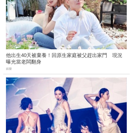
他出生40天被棄養！回原生家庭被父趕出家門 現況
曝光當老闆翻身
娛樂