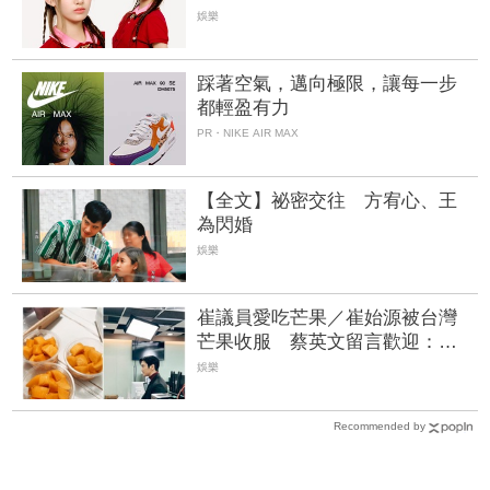
粉絲嗨喊：強大的家族基因
娛樂
踩著空氣，邁向極限，讓每一步
都輕盈有力
PR・NIKE AIR MAX
【全文】祕密交往 方宥心、王
為閃婚
娛樂
崔議員愛吃芒果／崔始源被台灣
芒果收服 蔡英文留言歡迎：多
吃一點
娛樂
Recommended by