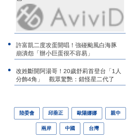
許富凱二度攻蛋開唱！強碰颱風白海豚
崩潰怨「辦小巨蛋很不容易」
改姓斷開阿湯哥！20歲舒莉首登台「1人
分飾4角」 觀眾驚艷：錯怪星二代了
陸委會
邱垂正
歐陽娜娜
親中
兩岸
中國
台灣