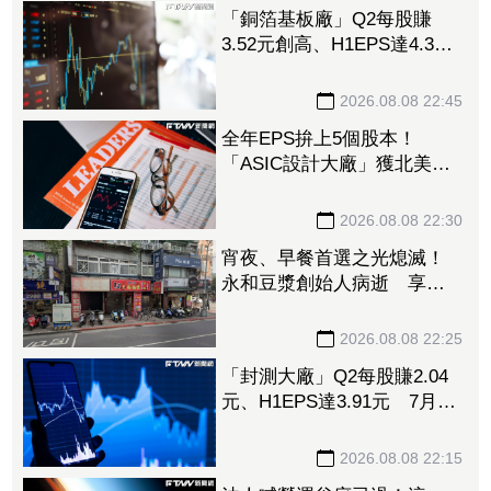
「銅箔基板廠」Q2每股賺
3.52元創高、H1EPS達4.39
元 7月營收同締新猷、年增
96.88%
2026.08.08 22:45
全年EPS拚上5個股本！
「ASIC設計大廠」獲北美
CPU大單助攻 7月營收飆
158%
2026.08.08 22:30
宵夜、早餐首選之光熄滅！
永和豆漿創始人病逝 享壽
70歲
2026.08.08 22:25
「封測大廠」Q2每股賺2.04
元、H1EPS達3.91元 7月營
收再喜迎年月雙增
2026.08.08 22:15