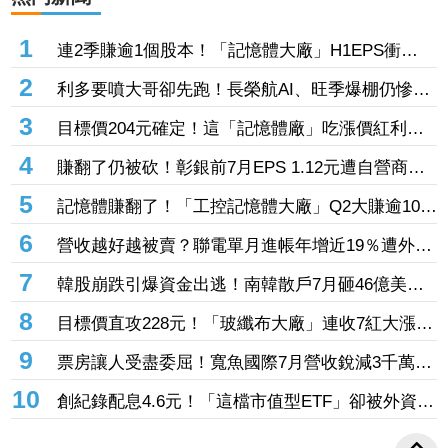
1
連2季賺逾1個股本！「記憶體大廠」H1EPS衝
20.87元 股價卻殺至跌停鎖死
2
利多要噴大哥卻先跑！長榮航AI、旺季爆棚仍慘冠
賣超王 「這檔鋼鐵」７月營收年增46%也不被買
3
目標價204元確定！這「記憶體廠」吃漲價紅利、
單
Q2毛利率衝70% 全年營運看旺
4
賺翻了仍被砍！彰銀前7月EPS 1.12元遭自營商照
殺2.33億淪賣超王 「這檔記憶體」營收創高也遭
5
記憶體賺翻了！「工控記憶體大廠」Q2大賺逾10股
倒
本、H1EPS達166.45元 7月營收續旺再迎年月雙
6
營收越好越被賣？聯電單月進帳年增近19％遭外資
增
「砍到見骨」 台塑4寶「這檔」營收刷49個月新
7
韓股崩跌引爆資金出逃！南韓散戶7月砸46億美元
高也挨刀
「錢」進美股
8
目標價直攻228元！「玻纖布大廠」連收7紅大漲
32.86% 投信單周撒16.7億元、掃入近萬張
9
票房讓人受盡委屈！寬魚國際7月營收銳減3千萬原
因曝「王心凌票房＞楊丞琳」 網笑翻：是吃了誠
10
創紀錄配息4.6元！「這檔市值型ETF」卻被外資單
實果實嗎
周大砍3.4萬張 00923豪配3.05元同被抽回2億元