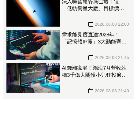
法人喊營運谷底已過！這
「低軌衛星大廠」目標價衝
1560元 下半年出貨回溫、
營收估成長20%
2026.08.08 22:00
需求能見度直達2028年！
「記憶體IP廠」3大動能齊
發 目標價衝上1430元
2026.08.08 21:45
AI錢潮瘋灌！鴻海7月營收站
穩3千億大關獲小兒狂投逾7
萬張居冠 「這檔」單月營
收首跨9千億、法說前夕吸買
2026.08.08 21:40
氣