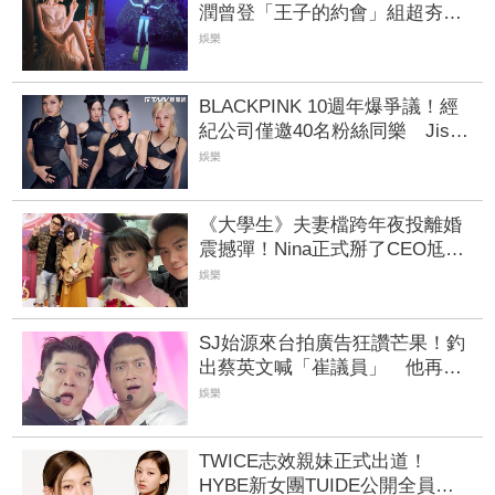
潤曾登「王子的約會」組超夯高
顏值CP 昔日畫面曝光
娛樂
BLACKPINK 10週年爆爭議！經
紀公司僅邀40名粉絲同樂 Jisoo
親道歉：心情很沉重
娛樂
《大學生》夫妻檔跨年夜投離婚
震撼彈！Nina正式掰了CEO尪、
雙方共同發726字聲明 8年婚姻告
娛樂
終
SJ始源來台拍廣告狂讚芒果！釣
出蔡英文喊「崔議員」 他再回
覆經典哏圖網笑瘋
娛樂
TWICE志效親妹正式出道！
HYBE新女團TUIDE公開全員