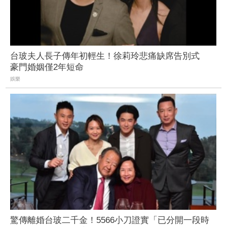
台玻夫人長子傳年初輕生！徐莉玲悲痛缺席告別式
豪門婚姻僅2年短命
娛樂
驚傳離婚台玻二千金！5566小刀證實「已分開一段時