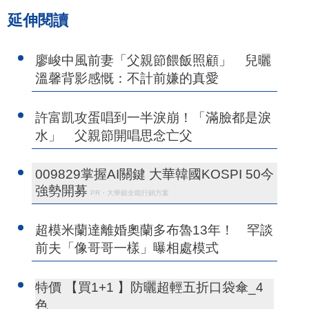
延伸閱讀
廖峻中風前妻「父親節餵飯照顧」 兒曬
溫馨背影感慨：不計前嫌的真愛
許富凱攻蛋唱到一半淚崩！「滿臉都是淚
水」 父親節開唱思念亡父
009829掌握AI關鍵 大華韓國KOSPI 50今
強勢開募
PR・大華銀全能行銷方案
超模米蘭達離婚奧蘭多布魯13年！ 罕談
前夫「像哥哥一樣」曝相處模式
特價 【買1+1 】防曬超輕五折口袋傘_4
色