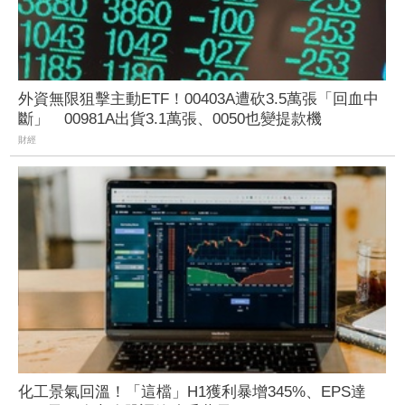
外資無限狙擊主動ETF！00403A遭砍3.5萬張「回血中
斷」 00981A出貨3.1萬張、0050也變提款機
財經
化工景氣回溫！「這檔」H1獲利暴增345%、EPS達