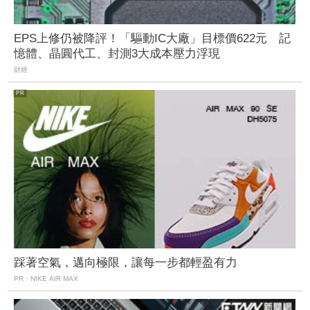
EPS上修仍被降評！「驅動IC大廠」目標價622元 記
憶體、晶圓代工、封測3大成本壓力浮現
財經
踩著空氣，邁向極限，讓每一步都輕盈有力
PR・NIKE AIR MAX