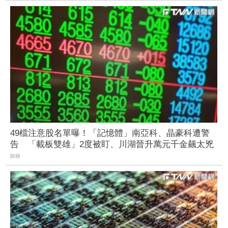
49檔注意股名單曝！「記憶體」南亞科、晶豪科遭警
告 「載板雙雄」2度被盯、川湖晉升萬元千金飆太兇
財經