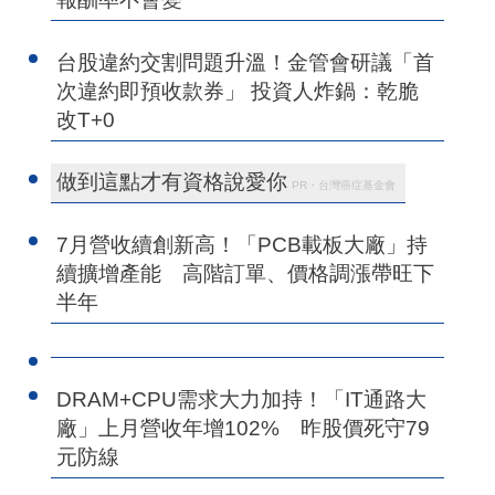
台股違約交割問題升溫！金管會研議「首
次違約即預收款券」 投資人炸鍋：乾脆
改T+0
做到這點才有資格說愛你
PR・台灣癌症基金會
7月營收續創新高！「PCB載板大廠」持
續擴增產能 高階訂單、價格調漲帶旺下
半年
DRAM+CPU需求大力加持！「IT通路大
廠」上月營收年增102% 昨股價死守79
元防線