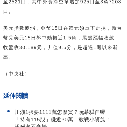
至2521口，其中外資淨空單增加925口至3萬7208
口。
美元指數疲弱，亞幣15日在韓元領軍下走揚，新台
幣兌美元15日盤中勁揚近1.5角，尾盤漲幅收斂，
收盤收30.189元，升值9.5分，是超過1週以來新
高。
（中央社）
延伸閱讀
川湖1張要1111萬怎麼買？阮慕驊自曝
「持有115股」賺近30萬 教戰小資族：
報酬率不會變