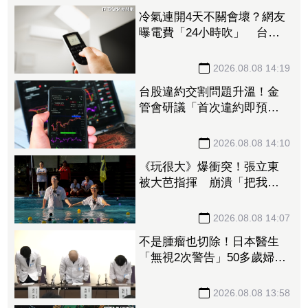
冷氣連開4天不關會壞？網友
曝電費「24小時吹」 台電
揭省電關鍵
2026.08.08 14:19
台股違約交割問題升溫！金
管會研議「首次違約即預收
款券」 投資人炸鍋：乾脆改
T+0
2026.08.08 14:10
《玩很大》爆衝突！張立東
被大芭指揮 崩潰「把我當
狗使喚嗎」
2026.08.08 14:07
不是腫瘤也切除！日本醫生
「無視2次警告」50多歲婦四
肢癱瘓 院方鞠躬謝罪
2026.08.08 13:58