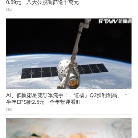
0.89元 八大公股調節逾千萬元
財經
AI、低軌衛星雙訂單滿手！「這檔」Q2獲利創高、上
半年EPS衝2.5元 全年營運看旺
財經