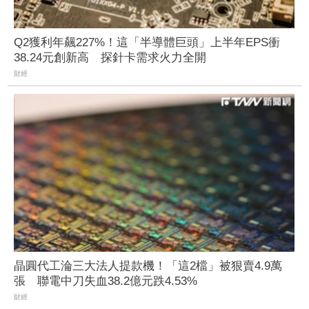
Q2獲利年飆227%！這「半導體巨頭」上半年EPS衝
38.24元創新高 探針卡需求火力全開
財經
晶圓代工淪三大法人提款機！「這2檔」被狠賣4.9萬
張 聯電中刀失血38.2億元跌4.53%
財經