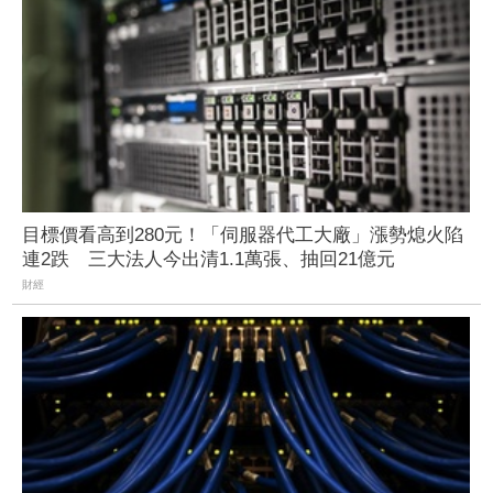
目標價看高到280元！「伺服器代工大廠」漲勢熄火陷
連2跌 三大法人今出清1.1萬張、抽回21億元
財經