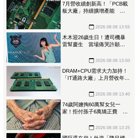
7月營收續創新高！「PCB載
板大廠」持續擴增產能 高
階訂單、價格調漲帶旺下半
年
2026.08.08 13:55
木木迎26歲生日！遭司機暴
雷幫慶生 當場痛哭許願
「我要當電影女主角」
2026.08.08 13:50
DRAM+CPU需求大力加持！
「IT通路大廠」上月營收年增
102% 昨股價死守79元防線
2026.08.08 13:40
74歲阿嬤掏60萬幫女兒一
家！拒付孫子6萬矯正費 2
個月幾乎斷聯
2026.08.08 13:25