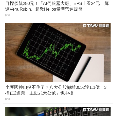
目標價飆280元！「AI伺服器大廠」EPS上看24元 輝
達Vera Rubin、超微Helios量產營運爆發
財經
小護國神山挺不住了？八大公股撤離0052達1.1億 3
檔正2遭棄「主動式天公號」也中槍
財經