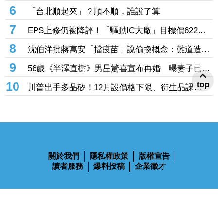
擴產計畫提前開跑
6
「台北順起來」？順不順，誰說了算
7
EPS上修仍被降評！「驅動IC大廠」目標價622
元 記憶體、晶圓代工、封測3大成本壓力浮現
8
沈伯洋批蔣萬安「擋疫苗」說偷換概念：難道造謠
後不用負責？
9
56歲《半澤直樹》男星驚喜宣布再婚 曝妻子已懷
孕將升格新手爸
10
top
川普出手多晶矽！12月設價格下限、衍生品課
15% 盧特尼克：防中國傾銷
關於我們
隱私權政策
版權宣告
讀者服務
爆料投稿
企業徵才
鋒燦傳媒股份有限公司 版權所有 Ⓒ 2023 All Rights Reserved
110台北市信義區忠孝東路四段563號14樓