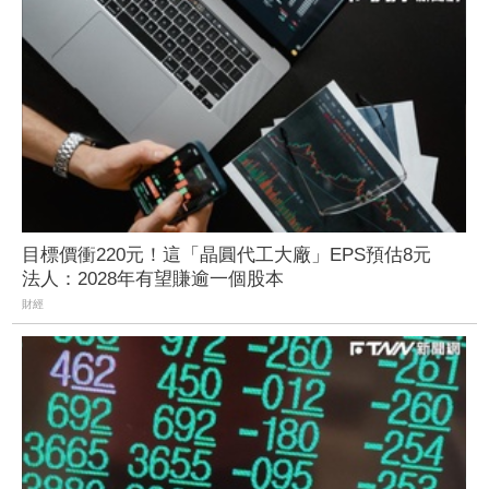
目標價衝220元！這「晶圓代工大廠」EPS預估8元
法人：2028年有望賺逾一個股本
財經