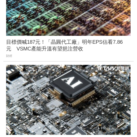
目標價喊187元！「晶圓代工廠」明年EPS估看7.86
元 VSMC產能升溫有望挹注營收
財經