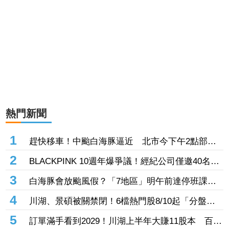
熱門新聞
1
趕快移車！中颱白海豚逼近 北市今下午2點部分
水門只出不進「晚間8點關閉」
2
BLACKPINK 10週年爆爭議！經紀公司僅邀40名粉
絲同樂 Jisoo親道歉：心情很沉重
3
白海豚會放颱風假？「7地區」明午前達停班課標
準 桃竹苗山區上榜
4
川湖、景碩被關禁閉！6檔熱門股8/10起「分盤交
易」57檔注意股名單一次看
5
訂單滿手看到2029！川湖上半年大賺11股本 百億