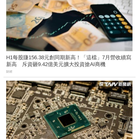
H1每股賺156.38元創同期新高！「這檔」7月營收續寫
新高 斥資砸9.42億美元擴大投資搶AI商機
財經