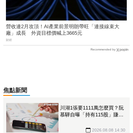
營收連2月攻頂！AI產業前景明朗帶旺「連接線束大
廠」成長 外資目標價喊上3665元
財經
Recommended by
焦點新聞
川湖1張要1111萬怎麼買？阮
慕驊自曝「持有115股」賺近
30萬 教戰小資族：報酬率
不會變
2026.08.08 14:30