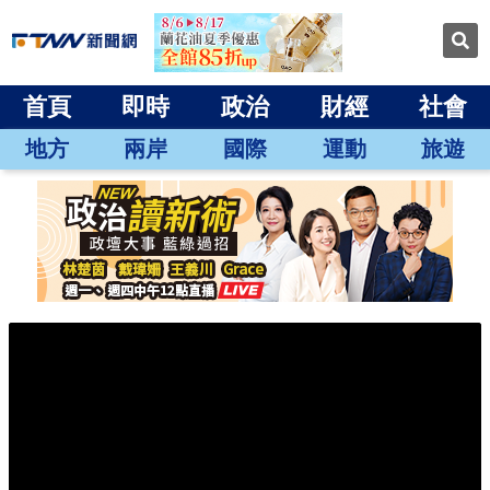
首頁
即時
政治
財經
社會
地方
兩岸
國際
運動
旅遊