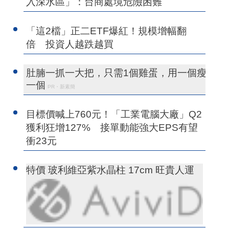
入深水區」：台商處境危險困難
「這2檔」正二ETF爆紅！規模增幅翻
倍 投資人越跌越買
肚腩一抓一大把，只需1個雞蛋，用一個瘦
一個
PR・新素簡
目標價喊上760元！「工業電腦大廠」Q2
獲利狂增127% 接單動能強大EPS有望
衝23元
特價 玻利維亞紫水晶柱 17cm 旺貴人運