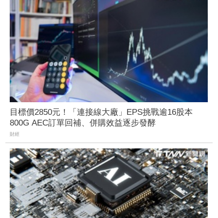
目標價2850元！「連接線大廠」EPS挑戰逾16股本
800G AEC訂單回補、併購效益逐步發酵
財經