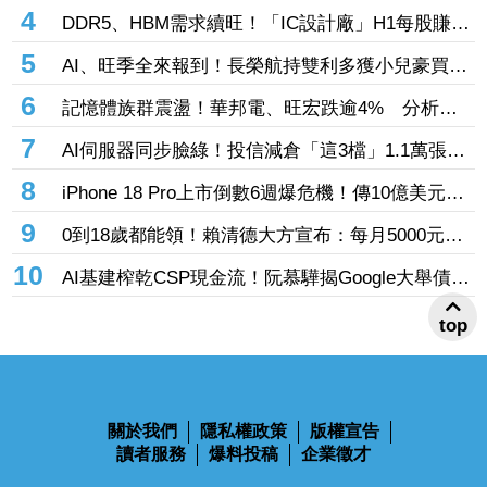
賣華邦電2天捲102億元
4
DDR5、HBM需求續旺！「IC設計廠」H1每股賺
9.13元 董座：搶晶圓產能比毛利率更重要
5
AI、旺季全來報到！長榮航持雙利多獲小兒豪買逾
53萬張成寵兒 「這檔」前7月營收狂超去年全年
6
記憶體族群震盪！華邦電、旺宏跌逾4% 分析師
也獲青睞
點名「這2檔」多頭：布局看技術面
7
AI伺服器同步臉綠！投信減倉「這3檔」1.1萬張
投信連砍緯創2刀帶走18.96億元
8
iPhone 18 Pro上市倒數6週爆危機！傳10億美元晶
片卡封裝「躺在廠房」 恐面臨庫存不足
9
0到18歲都能領！賴清德大方宣布：每月5000元成
長津貼 婚、產假全面加碼
10
AI基建榨乾CSP現金流！阮慕驊揭Google大舉債衝
擊
top
關於我們
隱私權政策
版權宣告
讀者服務
爆料投稿
企業徵才