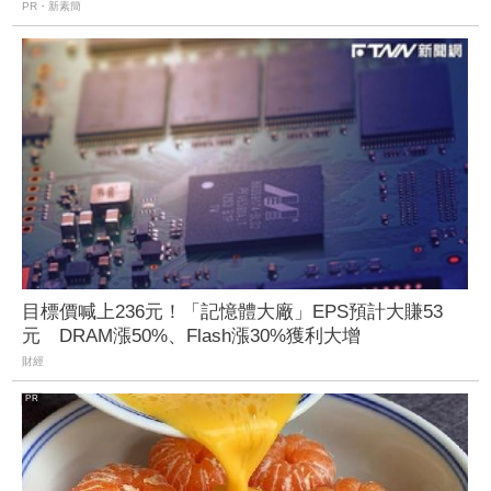
PR・新素簡
目標價喊上236元！「記憶體大廠」EPS預計大賺53
元 DRAM漲50%、Flash漲30%獲利大增
財經