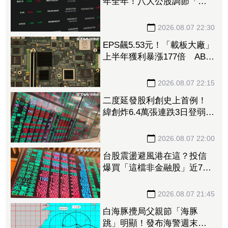
年全年！八大公股調節「這
檔」13.69億元逾7.4千張
2026.08.07 22:30
EPS飆5.53元！「載板大廠」
上半年獲利暴漲177倍 ABF
漲50%、BT漲70%毛利衝高
2026.08.07 22:15
二度延發股利創史上首例！
緯創炸6.4萬張連跌3日登弱勢
股王 金管會要求集保、證
交所了解
2026.08.07 22:00
台股震盪避風港在這？投信
爆買「這檔非金融股」近7千
張居冠 第一金連17買同步
上榜
2026.08.07 21:45
白海豚攪局父親節「海豚
跳」明顯！發布海警週末影