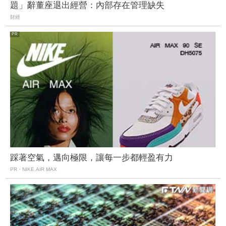
題」辭董座退出經營：內部存在管理缺失
財經
踩著空氣，邁向極限，讓每一步都輕盈有力
PR・NIKE AIR MAX