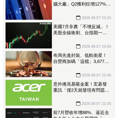
腦大廠」Q2獲利狂增127%
接單動能強大EPS有望衝23
元
2026.08.07 23:15
美國7月非農「不增反減」！
美股全線衝刺、台指期一度
衝破45K
2026.08.07 23:00
布局先進封裝、低軌衛星！
自營商加碼「這檔」3,677萬
元逾1.4千張 加速高值化轉
型
2026.08.07 22:45
意外捲兆基吸金案！宏碁發
重訊「僅2天就發現有問題」
辭董座退出經營：內部存在
管理缺失
2026.08.07 22:35
前7月營收年增88%、逼近去