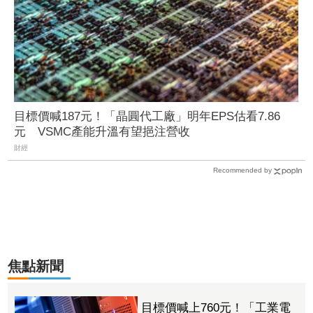
目標價喊187元！「晶圓代工廠」明年EPS估看7.86
元 VSMC產能升溫有望挹注營收
財經
Recommended by
焦點新聞
目標價喊上760元！「工業電