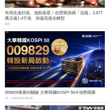
布局先進封裝、低軌衛星！自營商加碼「這檔」3,677
萬元逾1.4千張 加速高值化轉型
財經
009829掌握AI關鍵 大華韓國KOSPI 50今強勢開募
PR・大華銀全能行銷方案