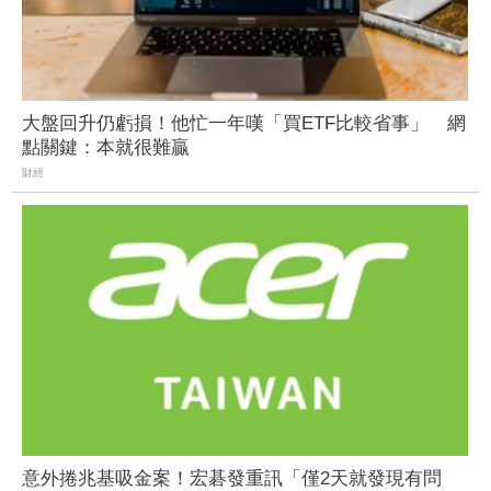
大盤回升仍虧損！他忙一年嘆「買ETF比較省事」 網
點關鍵：本就很難贏
財經
意外捲兆基吸金案！宏碁發重訊「僅2天就發現有問