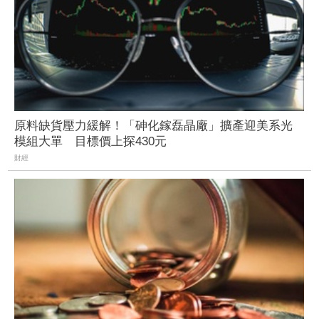
原料缺貨壓力緩解！「砷化鎵磊晶廠」擴產迎美系光
模組大單 目標價上探430元
財經