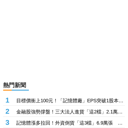
熱門新聞
1
目標價衝上100元！「記憶體廠」EPS突破1股本
DRAM大漲45%＋合作美光獲利迎轉機
2
金融股強勢撐盤！三大法人進貨「這2檔」2.1萬
張 投8.54億元連12日進場三商壽
3
記憶體漲多拉回！外資倒貨「這3檔」6.9萬張 連