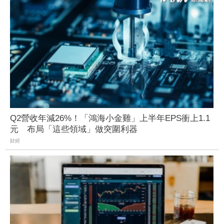
Q2營收年減26%！「鴻海小金雞」上半年EPS衝上1.1
元 布局「這些領域」做突圍利器
財經