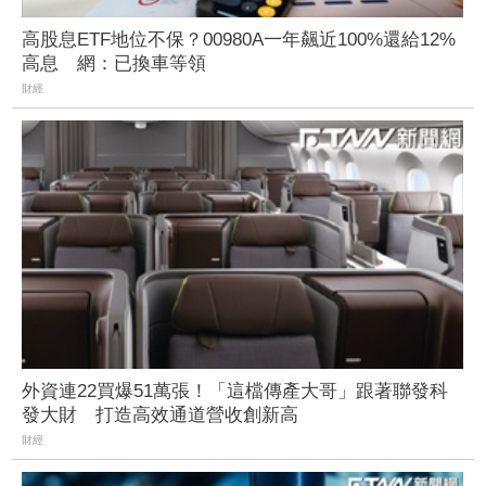
高股息ETF地位不保？00980A一年飆近100%還給12%
高息 網：已換車等領
財經
外資連22買爆51萬張！「這檔傳產大哥」跟著聯發科
發大財 打造高效通道營收創新高
財經