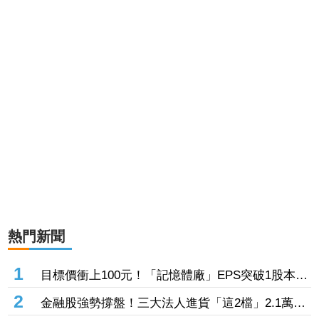
熱門新聞
1
目標價衝上100元！「記憶體廠」EPS突破1股本
DRAM大漲45%＋合作美光獲利迎轉機
2
金融股強勢撐盤！三大法人進貨「這2檔」2.1萬