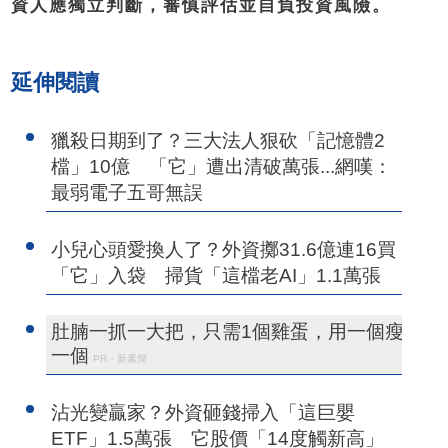
資人應獨立判斷，審慎評估並自負投資風險。
延伸閱讀
獵殺日期到了？三大法人狠砍「記憶體2
檔」10億 「它」遭出清破萬張...網嘆：
最弱電子五哥無誤
小兒心頭愛換人了？外資擲31.6億連16買
「它」入袋 掃貨「這檔老AI」1.1萬張
肚腩一抓一大把，只需1個雞蛋，用一個瘦
一個
PR・新素簡
沾光變贏家？外資砸錢掃入「這巨嬰
ETF」1.5萬張 它股價「14度觸新高」