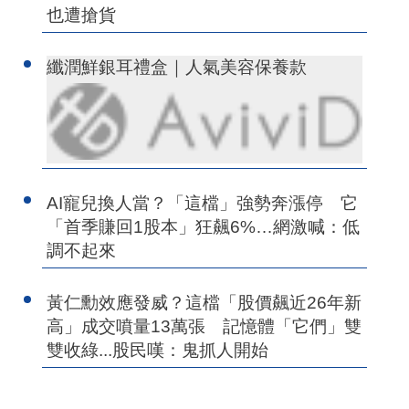
也遭搶貨
纖潤鮮銀耳禮盒｜人氣美容保養款
AI寵兒換人當？「這檔」強勢奔漲停 它
「首季賺回1股本」狂飆6%…網激喊：低
調不起來
黃仁勳效應發威？這檔「股價飆近26年新
高」成交噴量13萬張 記憶體「它們」雙
雙收綠...股民嘆：鬼抓人開始