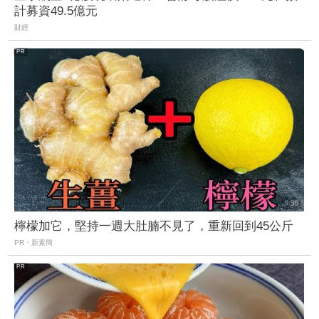
計募資49.5億元
財經
檸檬加它，堅持一週大肚腩不見了，重新回到45公斤
PR・新素簡