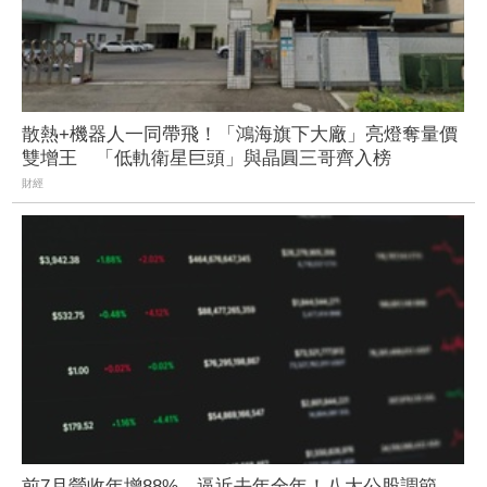
散熱+機器人一同帶飛！「鴻海旗下大廠」亮燈奪量價
雙增王 「低軌衛星巨頭」與晶圓三哥齊入榜
財經
前7月營收年增88%、逼近去年全年！八大公股調節