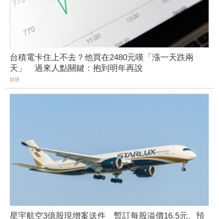
台積電卡住上不去？他買在2480元嘆「漲一天跌兩
天」 過來人點關鍵：抱到明年再說
財經
星宇航空3億股現增案送件 暫訂每股溢價16.5元、預