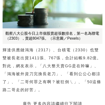
觀察八大公股今日上市個股賣超張數排名，第一名為聯電
（2303），賣超8047張。（示意圖／Pexels）
輝達供應鏈鴻海（2317）、台積電（2330）也雙
雙被長老出貨1411張、767張，合計結帳9.82億。
對此，網友表示，「八大整天賣GG是在幹嘛」、
「鴻海被外資刀完換長老刀」、「看到公公心都涼
了」、「二哥何罪之有啊？被狂倒ㄟ」、「50這條
路二哥走的好苦」。
廣告 更多內容請繼續往下閱讀