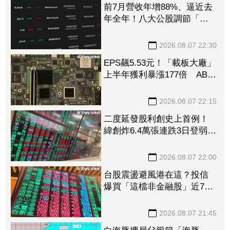
前7月營收年增88%、逼近去
年全年！八大公股調節「這
檔」13.69億元逾7.4千張
2026.08.07 22:30
EPS飆5.53元！「載板大廠」
上半年獲利暴漲177倍 ABF
漲50%、BT漲70%毛利衝高
2026.08.07 22:15
二度延發股利創史上首例！
緯創炸6.4萬張連跌3日登弱勢
股王 金管會要求集保、證
交所了解
2026.08.07 22:00
台股震盪避風港在這？投信
爆買「這檔非金融股」近7千
張居冠 第一金連17買同步
上榜
2026.08.07 21:45