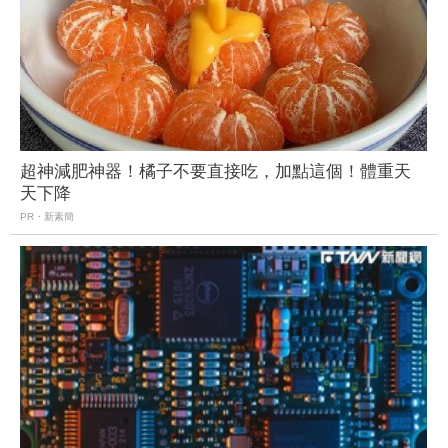
超神減肥神器！橘子不要直接吃，加點這個！體重天
天下降
PR・新素簡