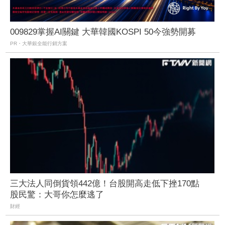
009829掌握AI關鍵 大華韓國KOSPI 50今強勢開募
PR・大華銀全能行銷方案
三大法人同倒貨領442億！台股開高走低下挫170點
股民驚：大哥你怎麼逃了
財經