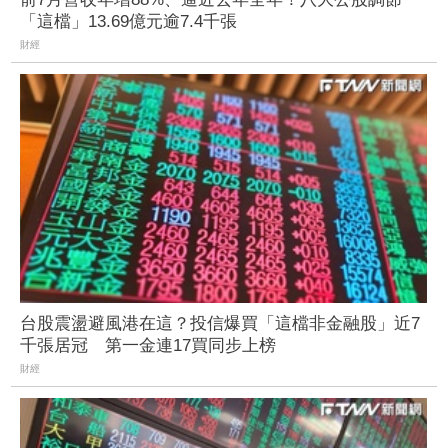
「這檔」13.69億元逾7.4千張
財經
台股震盪避風港在這？投信爆買「這檔非金融股」近7
千張居冠 第一金連17買同步上榜
財經