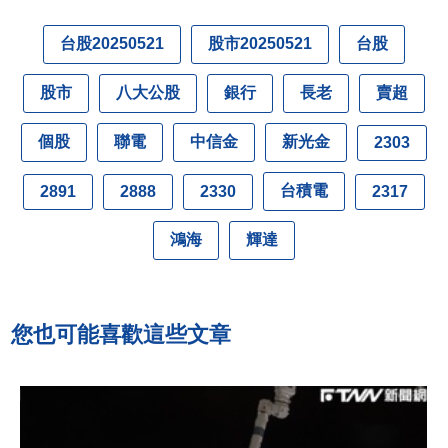
台股20250521
股市20250521
台股
股市
八大公股
銀行
長老
賣超
個股
聯電
中信金
新光金
2303
台積電
2891
2888
2330
2317
鴻海
輝達
您也可能喜歡這些文章