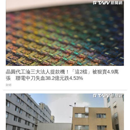
晶圓代工淪三大法人提款機！「這2檔」被狠賣4.9萬
張 聯電中刀失血38.2億元跌4.53%
財經