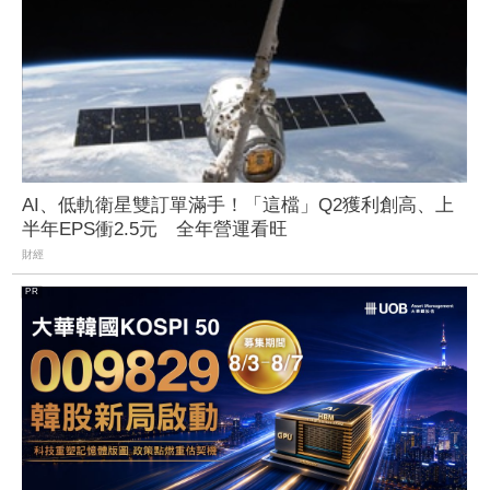
AI、低軌衛星雙訂單滿手！「這檔」Q2獲利創高、上
半年EPS衝2.5元 全年營運看旺
財經