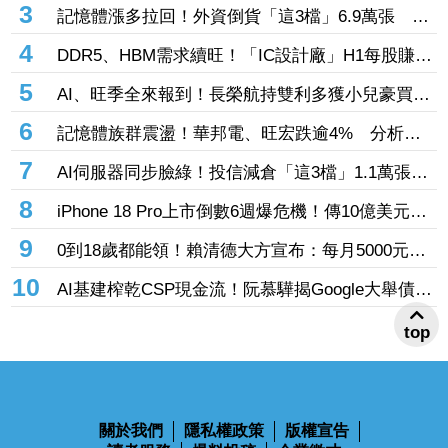
張 投8.54億元連12日進場三商壽
3
記憶體漲多拉回！外資倒貨「這3檔」6.9萬張 連
賣華邦電2天捲102億元
4
DDR5、HBM需求續旺！「IC設計廠」H1每股賺
9.13元 董座：搶晶圓產能比毛利率更重要
5
AI、旺季全來報到！長榮航持雙利多獲小兒豪買逾
53萬張成寵兒 「這檔」前7月營收狂超去年全年
6
記憶體族群震盪！華邦電、旺宏跌逾4% 分析師
也獲青睞
點名「這2檔」多頭：布局看技術面
7
AI伺服器同步臉綠！投信減倉「這3檔」1.1萬張
投信連砍緯創2刀帶走18.96億元
8
iPhone 18 Pro上市倒數6週爆危機！傳10億美元晶
片卡封裝「躺在廠房」 恐面臨庫存不足
9
0到18歲都能領！賴清德大方宣布：每月5000元成
長津貼 婚、產假全面加碼
10
AI基建榨乾CSP現金流！阮慕驊揭Google大舉債衝
擊
top
關於我們
隱私權政策
版權宣告