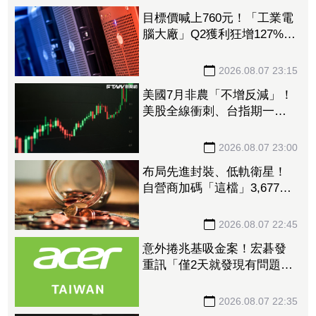
目標價喊上760元！「工業電
腦大廠」Q2獲利狂增127%
接單動能強大EPS有望衝23
元
2026.08.07 23:15
美國7月非農「不增反減」！
美股全線衝刺、台指期一度
衝破45K
2026.08.07 23:00
布局先進封裝、低軌衛星！
自營商加碼「這檔」3,677萬
元逾1.4千張 加速高值化轉
型
2026.08.07 22:45
意外捲兆基吸金案！宏碁發
重訊「僅2天就發現有問題」
辭董座退出經營：內部存在
管理缺失
2026.08.07 22:35