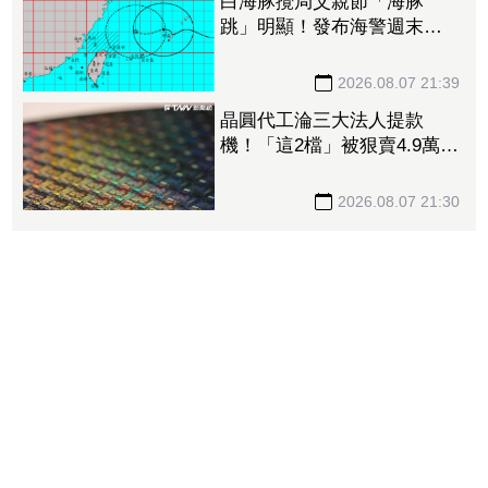
白海豚攪局父親節「海豚
跳」明顯！發布海警週末影
響最劇 專家：外圍雨帶今
晚進入陸地
2026.08.07 21:39
晶圓代工淪三大法人提款
機！「這2檔」被狠賣4.9萬
張 聯電中刀失血38.2億元跌
4.53%
2026.08.07 21:30