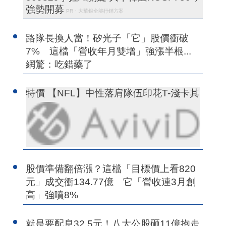
強勢開募
PR・大華銀全能行銷方案
路隊長換人當！矽光子「它」股價衝破
7% 這檔「營收年月雙增」強漲半根...
網驚：吃錯藥了
特價 【NFL】中性落肩隊伍印花T-淺卡其
股價準備翻倍漲？這檔「目標價上看820
元」成交衝134.77億 它「營收連3月創
高」強噴8%
就是要配息32.5元！八大公股砸11億抱走