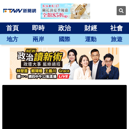
首頁
即時
政治
財經
社會
地方
兩岸
國際
運動
旅遊