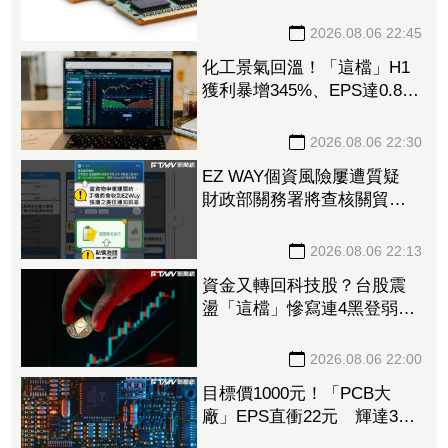
5紅 自營商卻脫手449張、
抱回7549萬元
2026.08.06 22:45
化工景氣回溫！「這檔」H1
獲利暴增345%、EPS達0.89
元 八大公股調節逾千萬元
2026.08.06 22:30
EZ WAY個資風險屢遭質疑
財政部關務署將查核關貿公
司、檢討是否統一收費正式
委任
2026.08.06 22:13
資金又轉回科技股？台股震
盪「這檔」慘寫連4黑登弱勢
股王 國票金、潤泰新也淪
大盤刀下魂
2026.08.06 22:00
目標價1000元！「PCB大
廠」EPS直衝22元 輝達3年
大單＋Vera CPU市占率破5成