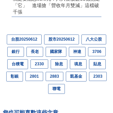
「它」 進場搶「營收年月雙減」這檔破
千張
台股20250612
股市20250612
八大公股
銀行
長老
國家隊
神達
3706
台積電
除息
填息
貼息
2330
彰銀
凱基金
2801
2883
2303
聯電
您也可能喜歡這些文章