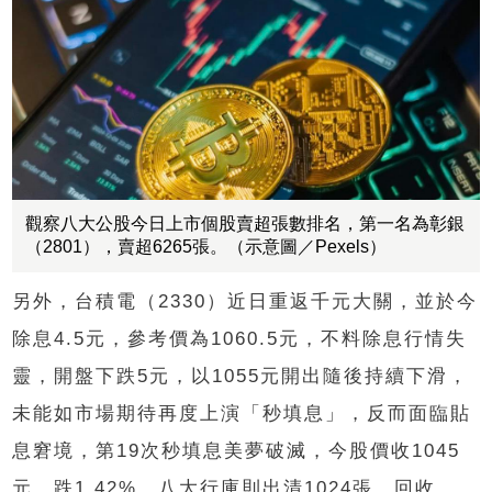
觀察八大公股今日上市個股賣超張數排名，第一名為彰銀
（2801），賣超6265張。（示意圖／Pexels）
另外，台積電（2330）近日重返千元大關，並於今
除息4.5元，參考價為1060.5元，不料除息行情失
靈，開盤下跌5元，以1055元開出隨後持續下滑，
未能如市場期待再度上演「秒填息」，反而面臨貼
息窘境，第19次秒填息美夢破滅，今股價收1045
元、跌1.42%。八大行庫則出清1024張、回收