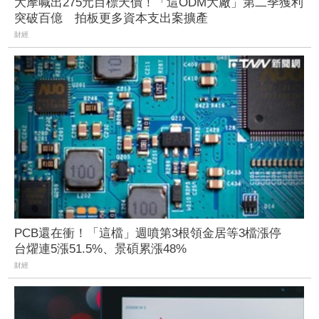
大摩喊出275元目標天價！「這ODM大廠」第二季獲利
突破百億 拍板更多資本支出案擴產
財經
PCB還在衝！「這檔」週噴第3根領金居等3檔漲停
台燿連5漲51.5%、景碩累漲48%
財經