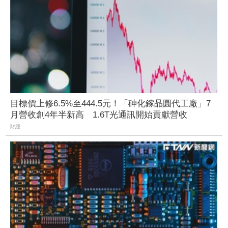
目標價上修6.5%至444.5元！「砷化鎵晶圓代工廠」7
月營收創4年半新高 1.6T光通訊開始貢獻營收
財經