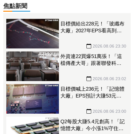
焦點新聞
目標價給出228元！「玻纖布
大廠」2027年EPS看高到
15.72元 電子材料放量＋轉
投資挹注營收
2026.08.06 23:30
外資連22買爆51萬張！「這
檔傳產大哥」跟著聯發科發
大財 打造高效通道營收創
新高
2026.08.06 23:02
目標價喊上236元！「記憶體
大廠」EPS預計大賺53元
DRAM漲50%、Flash漲30%
獲利大增
2026.08.06 23:00
Q2每股大賺5.4元創高！「記
憶體大廠」今小漲1%守住連