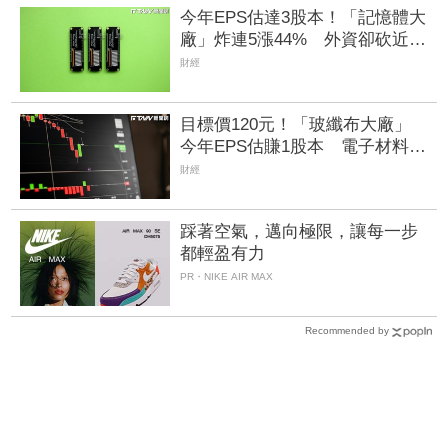
今年EPS估達3股本！「記憶體大
廠」炸連5漲44% 外資卻砍近
1.8萬張抱回31.5億元
財經
目標價120元！「玻纖布大廠」
今年EPS估賺1股本 電子材料需
求猛＋布局CCL營運迎轉機
財經
踩著空氣，邁向極限，讓每一步
都輕盈有力
PR・NIKE AIR MAX
Recommended by