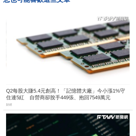
Q2每股大賺5.4元創高！「記憶體大廠」今小漲1%守
住連5紅 自營商卻脫手449張、抱回7549萬元
財經