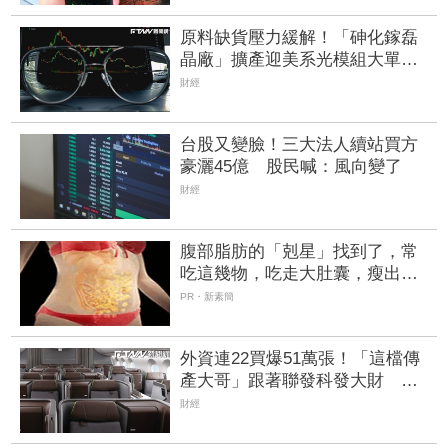
原料缺貨壓力緩解！「砷化鎵磊
晶廠」擴產迎美系光模組大單
目標價上探430元
財經
台股又變臉！三大法人續站買方
豪灑45億 股民喊：風向變了
財經
腹部脂肪的「剋星」找到了，常
吃這幾物，吃走大肚囊，瘦出小
蠻腰
PR・新素簡
外資連22買爆51萬張！「這檔傳
產大哥」跟著聯發科發大財 打
造高效通道營收創新高
財經