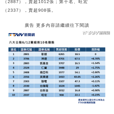
（2887），賣超1012張；第十名、旺宏
（2337），賣超908張。
廣告 更多內容請繼續往下閱讀