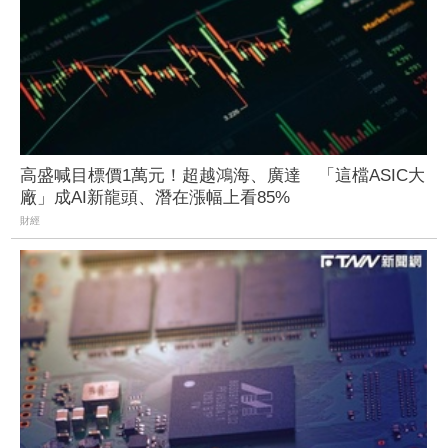
高盛喊目標價1萬元！超越鴻海、廣達 「這檔ASIC大
廠」成AI新龍頭、潛在漲幅上看85%
財經