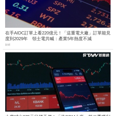
在手AIDC訂單上看220億元！「這重電大廠」訂單能見
度到2029年 領士電共喊：產業5年熱度不減
財經