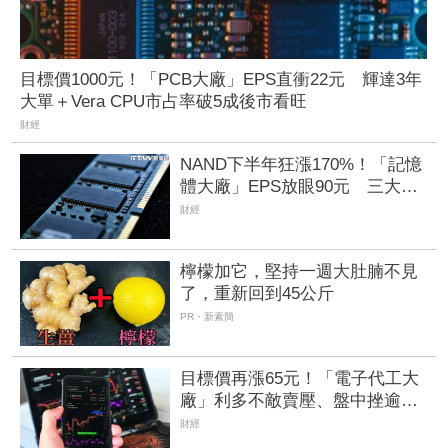
目標價1000元！「PCB大廠」EPS直衝22元 輝達3年
大單＋Vera CPU市占率破5成後市看旺
財經
NAND下半年狂漲170%！「記憶
體大廠」EPS放眼90元 三大法
人補貨2.6萬張挹注32.9億元
財經
檸檬加它，堅持一週大肚腩不見
了，重新回到45公斤
PR・新素簡
目標價再漲65元！「電子代工大
廠」利多不敵賣壓、盤中挫逾
1% 鴻準攻漲停逾1.3萬張買單
財經
等入場