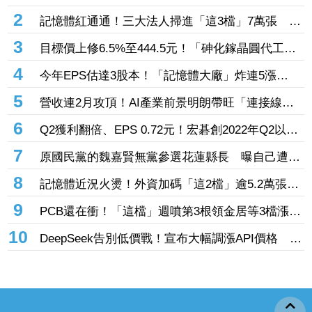
享耆壽90歲
2
記憶體紅通通！三大法人掃進「這3檔」7萬張 砸
229億元連4日補貨南亞科
3
目標價上修6.5%至444.5元！「砷化鎵晶圓代工
廠」7月營收創4年半新高 1.6T光通訊開始貢獻營
4
今年EPS估達3股本！「記憶體大廠」炸連5漲
收
44% 外資卻砍近1.8萬張抱回31.5億元
5
營收連2月攻頂！AI產業前景明朗帶旺「連接線束
大廠」成長 外資目標價喊上3665元
6
Q2獲利翻倍、EPS 0.72元！宏碁創2022年Q2以來
新高 9月IFA將發表AI PC新品
7
原國民黨的魏嘉賢無黨參選花蓮縣長 曝自己遭打
壓當花蓮市長水塔還被投毒「次氯酸鈉」
8
記憶體近況火燙！外資加碼「這2檔」逾5.2萬張
旺宏獲投入近17億元、近5日大漲40%
9
PCB還在衝！「這檔」週噴第3根領金居等3檔漲
停 台燿連5漲51.5%、景碩累漲48%
10
DeepSeek告別低價戰！宣布大幅調漲API價格 AI
商業化邁入新階段