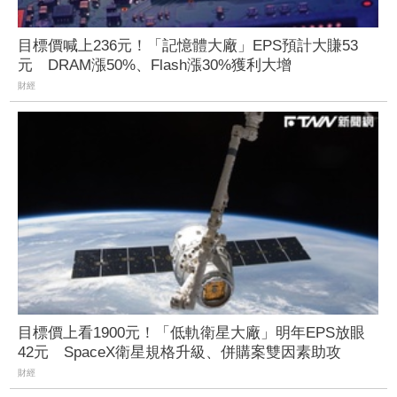
目標價喊上236元！「記憶體大廠」EPS預計大賺53
元 DRAM漲50%、Flash漲30%獲利大增
財經
目標價上看1900元！「低軌衛星大廠」明年EPS放眼
42元 SpaceX衛星規格升級、併購案雙因素助攻
財經