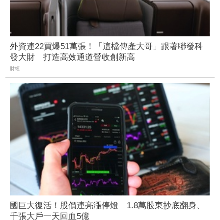
外資連22買爆51萬張！「這檔傳產大哥」跟著聯發科
發大財 打造高效通道營收創新高
財經
國巨大復活！股價連亮漲停燈 1.8萬股東抄底翻身、
千張大戶一天回血5億