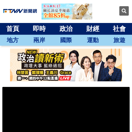
首頁
即時
政治
財經
社會
地方
兩岸
國際
運動
旅遊