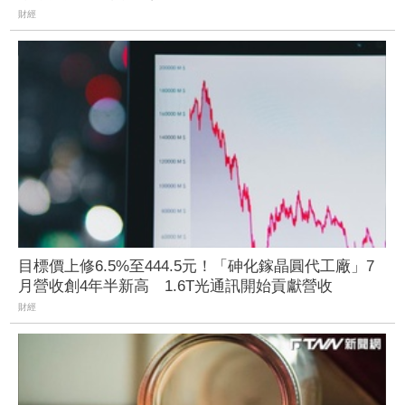
財經
目標價上修6.5%至444.5元！「砷化鎵晶圓代工廠」7
月營收創4年半新高 1.6T光通訊開始貢獻營收
財經