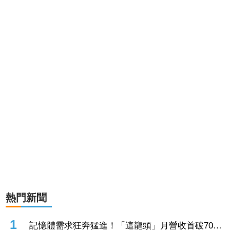
熱門新聞
1
記憶體需求狂奔猛進！「這龍頭」月營收首破70億