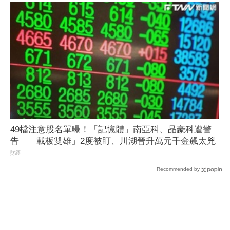
49檔注意股名單曝！「記憶體」南亞科、晶豪科遭警
告 「載板雙雄」2度被盯、川湖晉升萬元千金飆太兇
財經
Recommended by