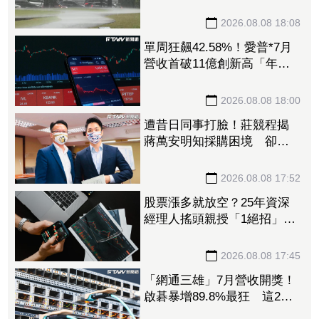
塌、21件災情處理中
2026.08.08 18:08
單周狂飆42.58%！愛普*7月
營收首破11億創新高「年增
144.57%」 重返準千金股
2026.08.08 18:00
遭昔日同事打臉！莊競程揭
蔣萬安明知採購困境 卻仍
散播「擋疫苗」說
2026.08.08 17:52
股票漲多就放空？25年資深
經理人搖頭親授「1絕招」抓
買賣時機：看誰占上風
2026.08.08 17:45
「網通三雄」7月營收開獎！
啟碁暴增89.8%最狂 這2檔
也創同期新高