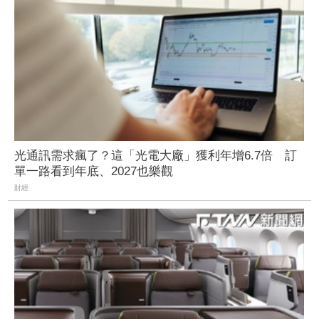
光通訊需求瘋了？這「光電大廠」獲利年增6.7倍 訂
單一路看到年底、2027也樂觀
財經