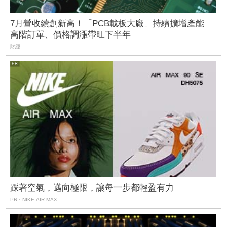
7月營收續創新高！「PCB載板大廠」持續擴增產能
高階訂單、價格調漲帶旺下半年
財經
踩著空氣，邁向極限，讓每一步都輕盈有力
PR・NIKE AIR MAX