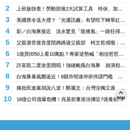
創新高 前七月年增飆破137%
2
上班族快查！勞動部推2大試算工具 特休、加班
費一鍵算清楚
3
美國禁令送大禮？「光通訊廠」有望吃下轉單紅
利 訂單能見度直達年底
4
影／白海豚接近 淡水驚見「龍捲風」一路狂掃震
撼畫面曝！
5
父親過世後首度陪媽媽過父親節 柯文哲感慨：有
些事情真的不能等
6
1億買0050上看10萬點？專家逆勢喊「相信哲哲」
加碼3招揪出錯殺黑馬股
7
許富凱二度攻蛋開唱！強碰颱風白海豚 崩潰怨
「辦小巨蛋很不容易」
8
白海豚暴風圈逼近！8縣市明達停班停課門檻 風
雨恐非常有感
9
痛批民進黨胡說八道！鄭麗文：台灣沒獨立過 也
從來不是一個國家
10
top
18億公司債爆危機！兆基前董座涉挪近7億養前
妻、還私債 法院裁准羈押未禁見