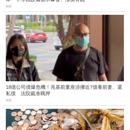
財經
18億公司債爆危機！兆基前董座涉挪近7億養前妻、還
私債 法院裁准羈押
財經