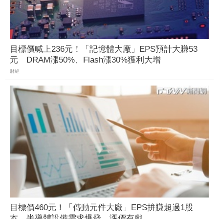
目標價喊上236元！「記憶體大廠」EPS預計大賺53
元 DRAM漲50%、Flash漲30%獲利大增
財經
目標價460元！「傳動元件大廠」EPS拚賺超過1股
本 半導體設備需求爆發、漲價有戲