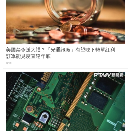
美國禁令送大禮？「光通訊廠」有望吃下轉單紅利
訂單能見度直達年底
財經