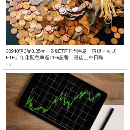
00940連3配0.05元！2檔ETF下周除息「這檔主動式
ETF」年化配息率逼11%超香 最後上車日曝
財經