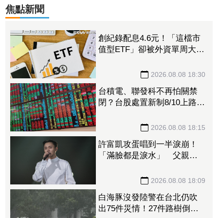
焦點新聞
創紀錄配息4.6元！「這檔市
值型ETF」卻被外資單周大砍
3.4萬張 00923豪配3.05元同
被抽回2億元
2026.08.08 18:30
台積電、聯發科不再怕關禁
閉？台股處置新制8/10上路！
處置縮至5天、2分鐘撮合
2026.08.08 18:15
許富凱攻蛋唱到一半淚崩！
「滿臉都是淚水」 父親節
開唱思念亡父
2026.08.08 18:09
白海豚沒發陸警在台北仍吹
出75件災情！27件路樹倒