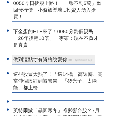
0050今日拆股上路！「一張不到5萬」重
回發行價 小資族樂壞...投資人湧入搶
買！
下金蛋的ETF來了！0050分割價親民
「26年後翻10倍」 專家：現在不買才
是真貴
做到這點才有資格說愛你
PR・台灣癌症基金會
這些股票太熱了！「這14檔」高週轉、高
當沖個股紅到被警告 「矽光子、太陽
能」都上榜
英特爾掀「晶圓寒冬」將影響台股？7月