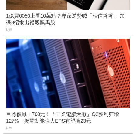
1億買0050上看10萬點？專家逆勢喊「相信哲哲」 加
碼3招揪出錯殺黑馬股
財經
目標價喊上760元！「工業電腦大廠」Q2獲利狂增
127% 接單動能強大EPS有望衝23元
財經