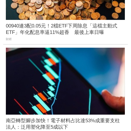
00940連3配0.05元！2檔ETF下周除息「這檔主動式
ETF」年化配息率逼11%超香 最後上車日曝
財經
南亞轉型腳步加快！電子材料占比達53%成重要支柱
法人：泛用塑化降至5成以下