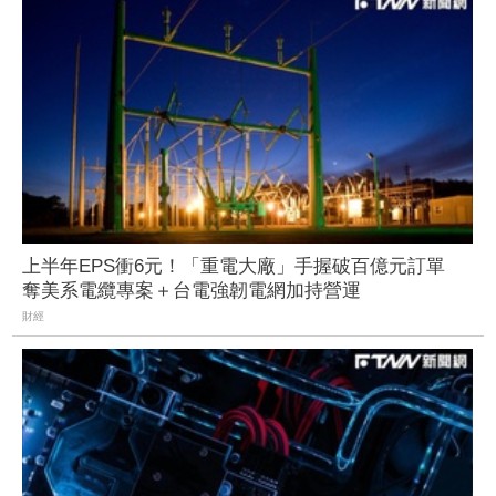
上半年EPS衝6元！「重電大廠」手握破百億元訂單
奪美系電纜專案＋台電強韌電網加持營運
財經