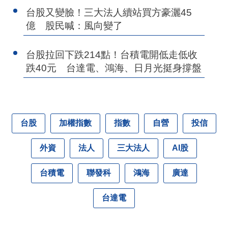
台股又變臉！三大法人續站買方豪灑45
億 股民喊：風向變了
台股拉回下跌214點！台積電開低走低收
跌40元 台達電、鴻海、日月光挺身撐盤
台股
加權指數
指數
自營
投信
外資
法人
三大法人
AI股
台積電
聯發科
鴻海
廣達
台達電