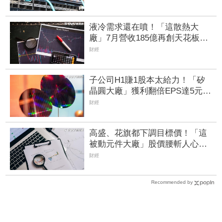
液冷需求還在噴！「這散熱大
廠」7月營收185億再創天花板
前7月狂增8成、法人搶進逾7千
財經
張
子公司H1賺1股本太給力！「矽
晶圓大廠」獲利翻倍EPS達5元
攜手聯合再生搶攻太陽能商機
財經
高盛、花旗都下調目標價！「這
被動元件大廠」股價腰斬人心惶
惶 專家逆勢喊安：兩家外資都
財經
沒看衰它
Recommended by