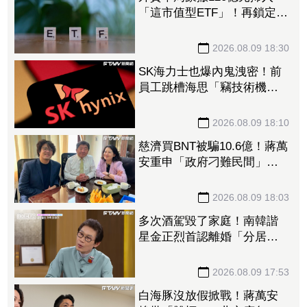
「這市值型ETF」！再鎖定5
檔主動式進貨、「這2檔」進
貨逾10萬張
2026.08.09 18:30
SK海力士也爆內鬼洩密！前
員工跳槽海思「竊技術機密
附在履歷內」 判刑1年半
2026.08.09 18:10
慈濟買BNT被騙10.6億！蔣萬
安重申「政府刁難民間」
沈伯洋開嗆：「說一個謊要
用千萬個謊來圓」
2026.08.09 18:03
多次酒駕毀了家庭！南韓諧
星金正烈首認離婚「分居長
達13年」 感謝台僑前妻仍
照顧
2026.08.09 17:53
白海豚沒放假掀戰！蔣萬安