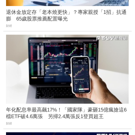
退休金放定存「老本燒更快」？專家親授「1招」抗通
膨 65歲股票推薦配置曝光
財經
年化配息率最高飆17%！「國家隊」豪砸15億瘋搶這6
檔ETF破4.6萬張 另掃2.4萬張反1登買超王
財經