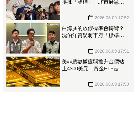
挨批「雙標」 北市府急澄
清：兩次條件根本不同
2026.08.09 17:52
白海豚的放假標準會轉彎？
沈伯洋質疑蔣市府「標準不
一」
2026.08.09 17:51
美非農數據疲弱推升金價站
上4300美元 黃金ETF走強
「這檔正2」一周漲近9%
2026.08.09 17:50