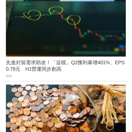
先進封裝需求助攻！「這檔」Q2獲利暴增401%、EPS
0.78元 H1營運同步創高
財經