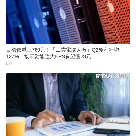
目標價喊上760元！「工業電腦大廠」Q2獲利狂增
127% 接單動能強大EPS有望衝23元
財經