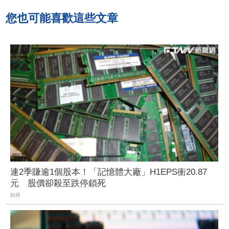
您也可能喜歡這些文章
連2季賺逾1個股本！「記憶體大廠」H1EPS衝20.87
元 股價卻殺至跌停鎖死
財經