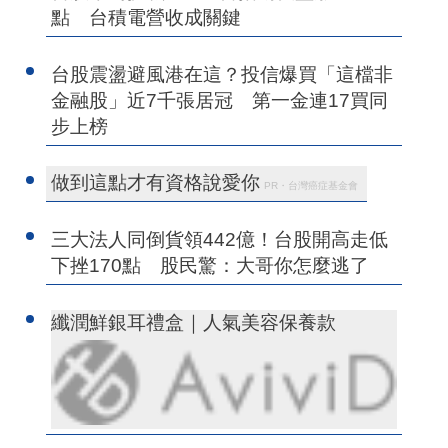
點 台積電營收成關鍵
台股震盪避風港在這？投信爆買「這檔非
金融股」近7千張居冠 第一金連17買同
步上榜
做到這點才有資格說愛你
PR・台灣癌症基金會
三大法人同倒貨領442億！台股開高走低
下挫170點 股民驚：大哥你怎麼逃了
纖潤鮮銀耳禮盒｜人氣美容保養款