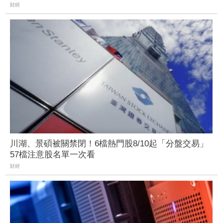
財經
川湖、景碩被關禁閉！6檔熱門股8/10起「分盤交易」
57檔注意股名單一次看
財經