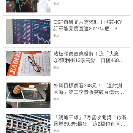
收同締新猷、年增96.88%
財經
CSP自研晶片需求旺！世芯-KY
訂單能見度直達2027年底 3奈
米晶片放量、2奈米準備接棒
財經
載板漲價效應發酵！這「大廠」
Q2獲利衝13季高點 再砸468億
搶AI商機
財經
外資目標價看348元！「這封測
大廠」第二季營收突破百億元
狠砸14億元赴美擴產
財經
「網通三雄」7月營收開獎！啟碁
暴增89.8%最狂 這2檔也創同期
新高
財經