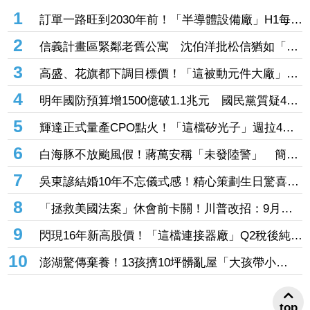
1
訂單一路旺到2030年前！「半導體設備廠」H1每股
賺27.27元創同期新高 連4季賺逾一個股本
2
信義計畫區緊鄰老舊公寓 沈伯洋批松信猶如「兩
個世界」
3
高盛、花旗都下調目標價！「這被動元件大廠」股
價腰斬人心惶惶 專家逆勢喊安：兩家外資都沒看
4
明年國防預算增1500億破1.1兆元 國民黨質疑400
衰它
億無人機硬要編特別預算「刷卡換現金」
5
輝達正式量產CPO點火！「這檔矽光子」週拉4根
漲停 啖1.6T、3.2T大餅EPS上看17元
6
白海豚不放颱風假！蔣萬安稱「未發陸警」 簡舒
培轟雙標：巴威當時也沒有
7
吳東諺結婚10年不忘儀式感！精心策劃生日驚喜
還主動帶娃羨煞人妻女星
8
「拯救美國法案」休會前卡關！川普改招：9月併
入軍費預算案
9
閃現16年新高股價！「這檔連接器廠」Q2稅後純益
突破2億元 公司展望轉型有成、獲利再提升
10
澎湖驚傳棄養！13孩擠10坪髒亂屋「大孩帶小
孩」 父母帶走補助金離家8個月
top