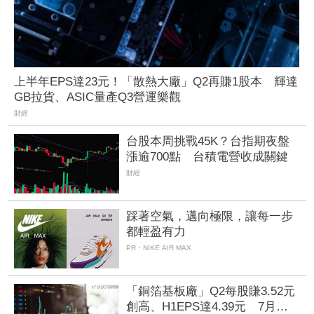
上半年EPS達23元！「散熱大廠」Q2再賺1股本 輝達
GB拉貨、ASIC量產Q3營運樂觀
財經
台股本周挑戰45K？台指期夜盤
漲逾700點 台積電營收成關鍵
財經
踩著空氣，邁向極限，讓每一步
都輕盈有力
PR・NIKE AIR MAX
「銅箔基板廠」Q2每股賺3.52元
創高、H1EPS達4.39元 7月營