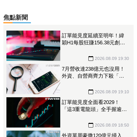
焦點新聞
訂單能見度延續至明年！緯
穎H1每股狂賺156.38元創同
期新高 砸逾300億元擴充AI
伺服器產能
2026.08.09 19:30
7月營收達238億元也沒用！
外資、自營商齊力下殺「這
晶圓代工廠」 三大法人狠
砍156億元
2026.08.09 19:10
訂單能見度全面看2029！
「這3重電龍頭」全手握逾百
億元訂單 市場聚焦董事會
承認第二季財報
2026.08.09 18:50
外資單周豪撒120億元掃入