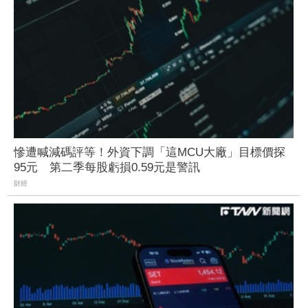
慘遭喊減碼評等！外資下調「這MCU大廠」目標價探
95元 第二季每股虧損0.59元是警訊
財經