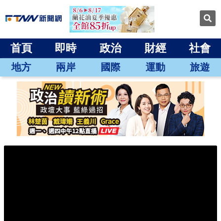
首頁
即時
政治
財經
社會
地方
兩岸
國際
運動
旅遊