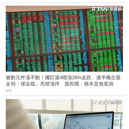
被動元件漲不動！國巨連4噴漲26%走跌、過半概念股
走弱「僅這檔」亮燈漲停 股民嘆：根本是無底洞
財經