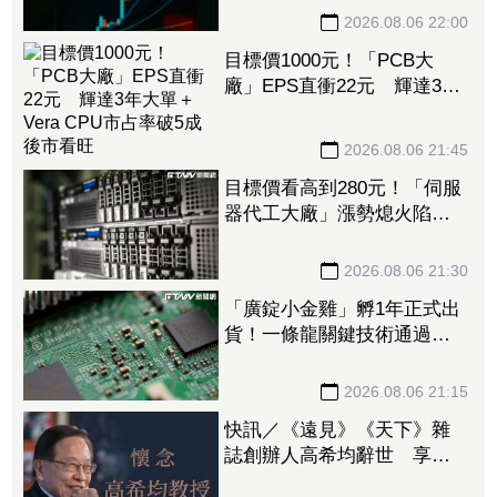
大盤刀下魂
2026.08.06 22:00
目標價1000元！「PCB大
廠」EPS直衝22元 輝達3年
大單＋Vera CPU市占率破5成
後市看旺
2026.08.06 21:45
目標價看高到280元！「伺服
器代工大廠」漲勢熄火陷連2
跌 三大法人今出清1.1萬
張、抽回21億元
2026.08.06 21:30
「廣錠小金雞」孵1年正式出
貨！一條龍關鍵技術通過驗
證 拿下美系網通、雲端大
廠訂單
2026.08.06 21:15
快訊／《遠見》《天下》雜
誌創辦人高希均辭世 享耆
壽90歲