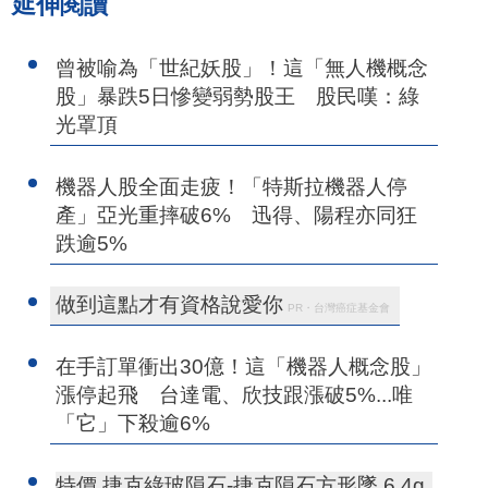
延伸閱讀
曾被喻為「世紀妖股」！這「無人機概念
股」暴跌5日慘變弱勢股王 股民嘆：綠
光罩頂
機器人股全面走疲！「特斯拉機器人停
產」亞光重摔破6% 迅得、陽程亦同狂
跌逾5%
做到這點才有資格說愛你
PR・台灣癌症基金會
在手訂單衝出30億！這「機器人概念股」
漲停起飛 台達電、欣技跟漲破5%...唯
「它」下殺逾6%
特價 捷克綠玻隕石-捷克隕石方形墜 6.4g