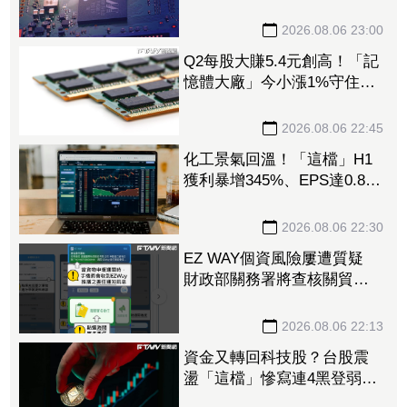
DRAM漲50%、Flash漲30%
獲利大增
2026.08.06 23:00
Q2每股大賺5.4元創高！「記
憶體大廠」今小漲1%守住連
5紅 自營商卻脫手449張、
抱回7549萬元
2026.08.06 22:45
化工景氣回溫！「這檔」H1
獲利暴增345%、EPS達0.89
元 八大公股調節逾千萬元
2026.08.06 22:30
EZ WAY個資風險屢遭質疑
財政部關務署將查核關貿公
司、檢討是否統一收費正式
委任
2026.08.06 22:13
資金又轉回科技股？台股震
盪「這檔」慘寫連4黑登弱勢
股王 國票金、潤泰新也淪