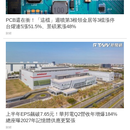
PCB還在衝！「這檔」週噴第3根領金居等3檔漲停
台燿連5漲51.5%、景碩累漲48%
財經
上半年EPS飆破7.65元！華邦電Q2營收年增爆184%
總座曝2027年記憶體供應更緊張
財經