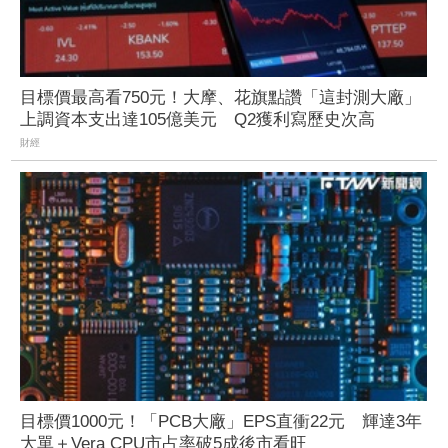
目標價最高看750元！大摩、花旗點讚「這封測大廠」
上調資本支出達105億美元 Q2獲利寫歷史次高
財經
目標價1000元！「PCB大廠」EPS直衝22元 輝達3年
大單＋Vera CPU市占率破5成後市看旺