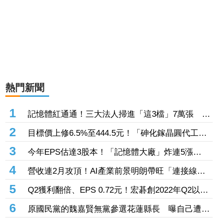
熱門新聞
1
記憶體紅通通！三大法人掃進「這3檔」7萬張 砸
229億元連4日補貨南亞科
2
目標價上修6.5%至444.5元！「砷化鎵晶圓代工
廠」7月營收創4年半新高 1.6T光通訊開始貢獻營
3
今年EPS估達3股本！「記憶體大廠」炸連5漲
收
44% 外資卻砍近1.8萬張抱回31.5億元
4
營收連2月攻頂！AI產業前景明朗帶旺「連接線束
大廠」成長 外資目標價喊上3665元
5
Q2獲利翻倍、EPS 0.72元！宏碁創2022年Q2以來
新高 9月IFA將發表AI PC新品
6
原國民黨的魏嘉賢無黨參選花蓮縣長 曝自己遭打