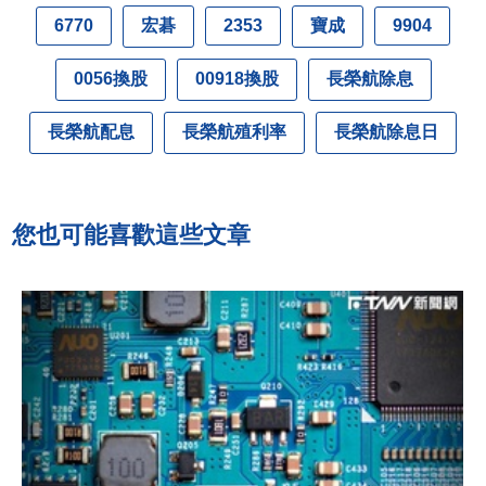
宏碁
寶成
6770
2353
9904
0056換股
00918換股
長榮航除息
長榮航配息
長榮航殖利率
長榮航除息日
您也可能喜歡這些文章