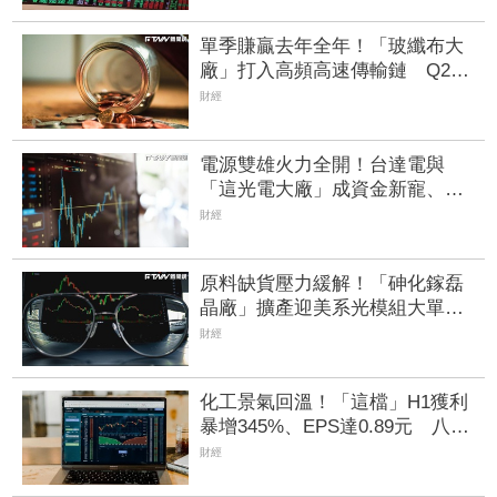
單季賺贏去年全年！「玻纖布大
廠」打入高頻高速傳輸鏈 Q2獲
利暴增84%創新高
財經
電源雙雄火力全開！台達電與
「這光電大廠」成資金新寵、
EPS衝上3.07元 營運續衝高
財經
原料缺貨壓力緩解！「砷化鎵磊
晶廠」擴產迎美系光模組大單
目標價上探430元
財經
化工景氣回溫！「這檔」H1獲利
暴增345%、EPS達0.89元 八大
公股調節逾千萬元
財經