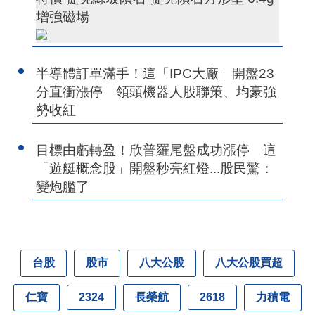
增強磁場
半導體訂單滿手！這「IPC大廠」開盤23
分直衝漲停 領頭機器人股聯策、均豪強
勢收紅
目標由虧轉盈！欣普羅尾盤成功漲停 這
「遊艇概念股」開盤秒亮紅燈...股民驚：
變炮艦了
台股
股市
八大公股
八大公股買超
仁寶
長榮航
力積電
2324
2618