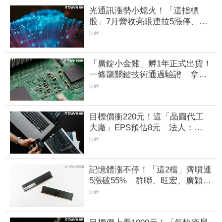
光通訊漲勢小熄火！「這指標
股」7月營收亮眼連拉5漲停、汎
銓、訊芯漲破半根 全新、光環
財經
止步連4漲
「廣錠小金雞」孵1年正式出貨！
一條龍關鍵技術通過驗證 拿下
美系網通、雲端大廠訂單
財經
目標價衝220元！這「晶圓代工
大廠」EPS預估8元 法人：
2028年有望賺逾一個股本
財經
記憶體漲不停！「這2檔」齊噴連
5漲破55% 群聯、旺宏、廣穎、
宜鼎都漲停
財經