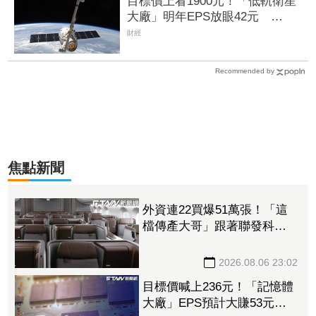
目標價上看1900元！「低軌衛星
大廠」明年EPS放眼42元
SpaceX衛星規格升級、併購案雙
財經
因素助攻
Recommended by
焦點新聞
外資連22買爆51萬張！「這
檔傳產大哥」跟著聯發科發
大財 打造高效通道營收創
新高
2026.08.06 23:02
目標價喊上236元！「記憶體
大廠」EPS預計大賺53元