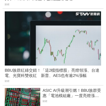
財經
BBU族群紅綠交錯！「這2檔指標股」亮燈領漲、台達
電、光寶科雙收紅 新普、AES也有逾2%漲幅
財經
ASIC AI升級潮引燃！BBU族群受
惠「電池模組廠」一度亮燈漲
停 順達、加百裕噴半根
財經