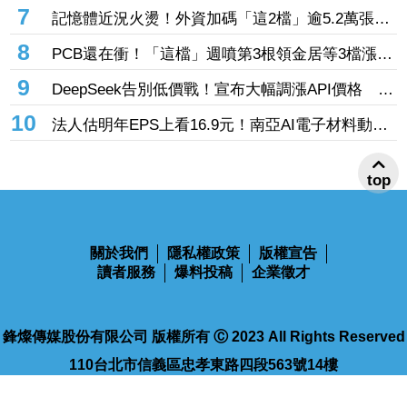
壓當花蓮市長水塔還被投毒「次氯酸鈉」
7
記憶體近況火燙！外資加碼「這2檔」逾5.2萬張
旺宏獲投入近17億元、近5日大漲40%
8
PCB還在衝！「這檔」週噴第3根領金居等3檔漲
停 台燿連5漲51.5%、景碩累漲48%
9
DeepSeek告別低價戰！宣布大幅調漲API價格 AI
商業化邁入新階段
10
法人估明年EPS上看16.9元！南亞AI電子材料動能
強 投信卻撤出2.1億元逾2千張
top
關於我們
隱私權政策
版權宣告
讀者服務
爆料投稿
企業徵才
鋒燦傳媒股份有限公司 版權所有 Ⓒ 2023 All Rights Reserved
110台北市信義區忠孝東路四段563號14樓
電話：02-2768-9100
傳真：02-2768-9102