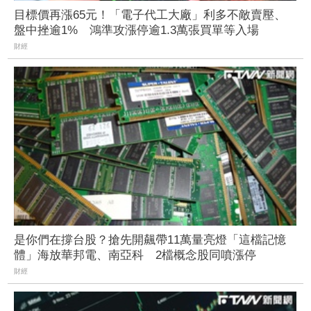
目標價再漲65元！「電子代工大廠」利多不敵賣壓、
盤中挫逾1% 鴻準攻漲停逾1.3萬張買單等入場
財經
是你們在撐台股？搶先開飆帶11萬量亮燈「這檔記憶
體」海放華邦電、南亞科 2檔概念股同噴漲停
財經