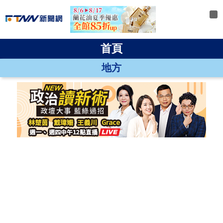
首頁
即時
政治
財經
社會
地方
兩岸
國際
運動
旅遊