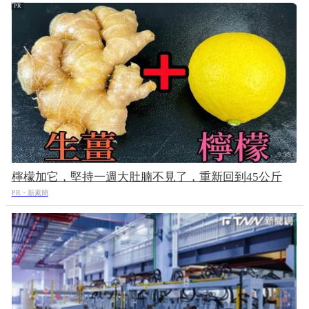
檸檬加它，堅持一週大肚腩不見了，重新回到45公斤
PR・新素簡