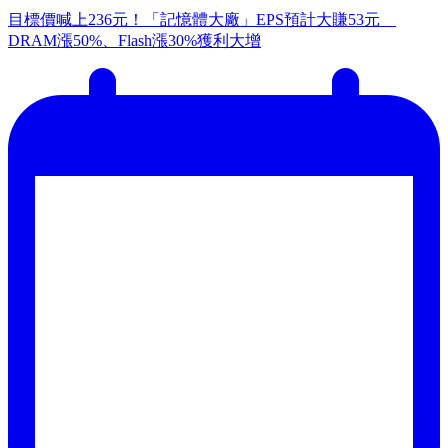
目標價喊上236元！「記憶體大廠」EPS預計大賺53元
DRAM漲50%、Flash漲30%獲利大增