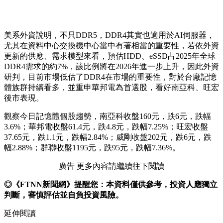
美系外資說明，不只DDR5，DDR4其實也適用於AI伺服器，
尤其在資料中心交換機中心當中有著相當的重要性，若依外資
更新的供應、需求模型來看，預估HDD、eSSD占2025年全球
DDR4需求的約7%，該比例將在2026年進一步上升，因此外資
研判，目前市場低估了DDR4在市場的重要性，對於台廠記憶
體族群持續看多，並重申華邦電為首選股，看好南亞科、旺宏
後市表現。
觀察今日記憶體個股趨勢，南亞科收盤160元，跌6元，跌幅
3.6%；華邦電收盤61.4元，跌4.8元，跌幅7.25%；旺宏收盤
37.65元，跌1.1元，跌幅2.84%；威剛收盤202元，跌6元，跌
幅2.88%；群聯收盤1195元，跌95元，跌幅7.36%。
廣告 更多內容請繼續往下閱讀
◎《FTNN新聞網》提醒您：本資料僅供參考，投資人應獨立
判斷，審慎評估並自負投資風險。
延伸閱讀