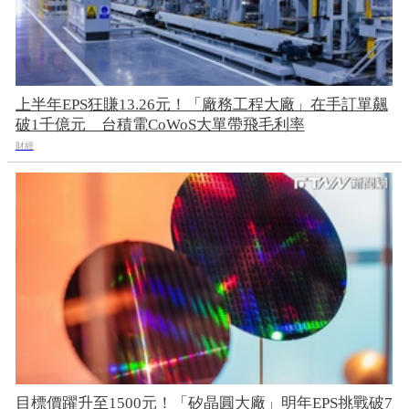
上半年EPS狂賺13.26元！「廠務工程大廠」在手訂單飆
破1千億元 台積電CoWoS大單帶飛毛利率
財經
目標價躍升至1500元！「矽晶圓大廠」明年EPS挑戰破7