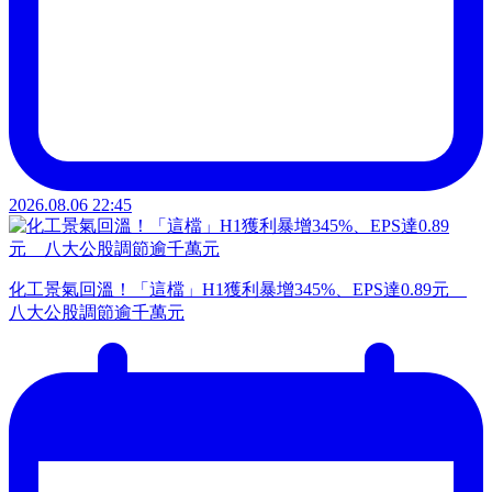
2026.08.06 22:45
化工景氣回溫！「這檔」H1獲利暴增345%、EPS達0.89元
八大公股調節逾千萬元