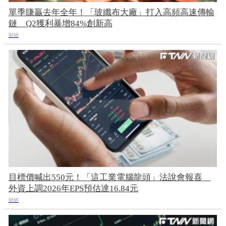
單季賺贏去年全年！「玻纖布大廠」打入高頻高速傳輸
鏈 Q2獲利暴增84%創新高
財經
目標價喊出550元！「這工業電腦龍頭」法說會報喜
外資上調2026年EPS預估達16.84元
財經