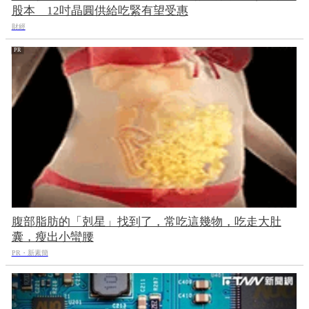
股本 12吋晶圓供給吃緊有望受惠
財經
腹部脂肪的「剋星」找到了，常吃這幾物，吃走大肚
囊，瘦出小蠻腰
PR・新素簡