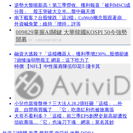
逆勢大盤噴新高！第三季營收、獲利報喜「被列MSCI成
分股」 股王突破大立光…盤中飆天價
南下載客？台股慘跌「這2檔」CoWoS概念股跟著崩
外資喊免驚：維持「增持」評等
009829掌握AI關鍵 大華韓國KOSPI 50今強勢
開募
PR・大華銀全能行銷方案
融資大逃殺？「這檔機器人」獲利季增230%...股價卻連
7崩慘淪弱勢股王 網哀：這下吃力了
特價 【NFL】中性落肩隊伍印花T-淺卡其
小兒也當接盤俠？三大法人28.2億狂砸「這檔」…外
資、自營商買瘋了 「它」吃盡紅利也被搶萬張
大哥不看利多？「這檔」前三季EPS創歷史新高卻遭投
信砍萬張…「它」也淪刀下魂 網哀：莫名其妙