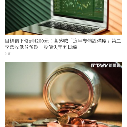
目標價下修到4200元！高盛喊「這半導體設備廠」第二
季營收低於預期 股價失守五日線
財經