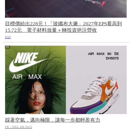
目標價給出228元！「玻纖布大廠」2027年EPS看高到
15.72元 電子材料放量＋轉投資挹注營收
財經
踩著空氣，邁向極限，讓每一步都輕盈有力
PR・NIKE AIR MAX