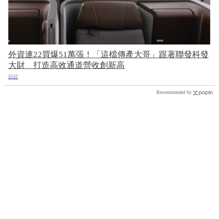
外資連22買爆51萬張！「這檔傳產大哥」跟著聯發科發
大財 打造高效通道營收創新高
財經
Recommended by