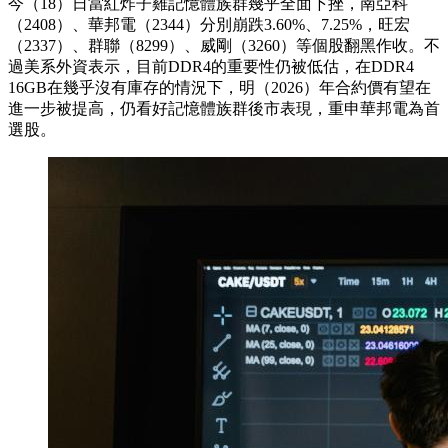
今（18）日當紅炸子雞記憶體族群幾乎全面下挫，南亞科
（2408）、華邦電（2344）分別崩跌3.60%、7.25%，旺宏
（2337）、群聯（8299）、威剛（3260）等個股翻黑作收。不
過美系外資表示，目前DDR4的重要性仍被低估，在DDR4
16GB在幾乎沒有庫存的情況下，明（2026）年合約價有望在
進一步被提高，仍看好記憶體族群後市表現，重申華邦電為首
選股。