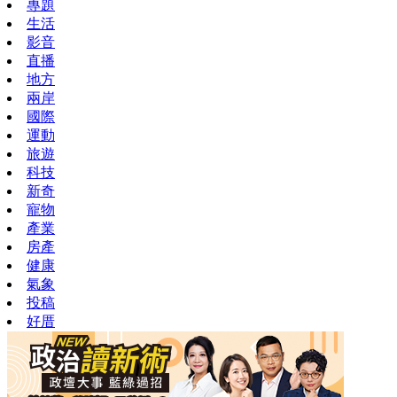
專題
生活
影音
直播
地方
兩岸
國際
運動
旅遊
科技
新奇
寵物
產業
房產
健康
氣象
投稿
好厝