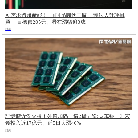
AI需求遠超產能！「8吋晶圓代工廠」 獲法人升評喊
買 目標價205元、潛在漲幅逾3成
財經
記憶體近況火燙！外資加碼「這2檔」逾5.2萬張 旺宏
獲投入近17億元、近5日大漲40%
財經