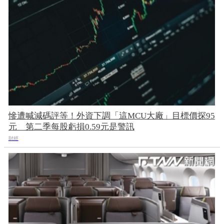
慘遭喊減碼評等！外資下調「這MCU大廠」目標價探95
元 第二季每股虧損0.59元是警訊
財經