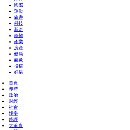
國際
運動
旅遊
科技
新奇
寵物
產業
房產
健康
氣象
投稿
好厝
首頁
即時
政治
財經
社會
娛樂
鋒評
大追查