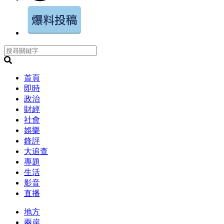
首頁
即時
政治
財經
社會
娛樂
鋒評
大追查
專題
生活
影音
直播
地方
兩岸