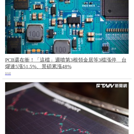
PCB還在衝！「這檔」週噴第3根領金居等3檔漲停 台
燿連5漲51.5%、景碩累漲48%
財經