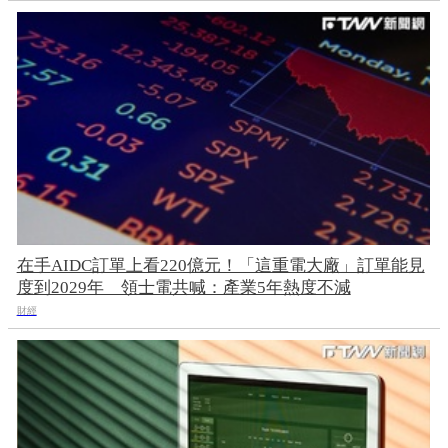
在手AIDC訂單上看220億元！「這重電大廠」訂單能見
度到2029年 領士電共喊：產業5年熱度不減
財經