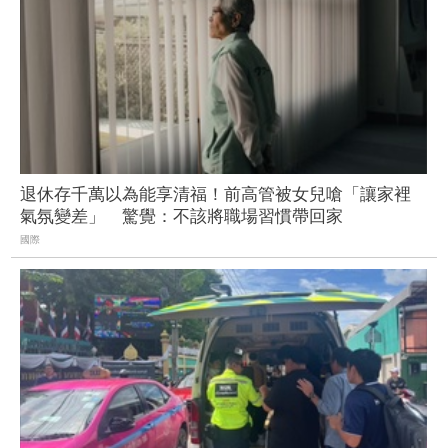
退休存千萬以為能享清福！前高管被女兒嗆「讓家裡
氣氛變差」 驚覺：不該將職場習慣帶回家
國際