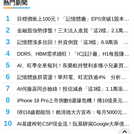
熱門新聞
1
目標價衝上100元！「記憶體廠」EPS突破1股本
DRAM大漲45%＋合作美光獲利迎轉機
2
金融股強勢撐盤！三大法人進貨「這2檔」2.1萬
張 投8.54億元連12日進場三商壽
3
記憶體漲多拉回！外資倒貨「這3檔」6.9萬張 連
賣華邦電2天捲102億元
4
DDR5、HBM需求續旺！「IC設計廠」H1每股賺
9.13元 董座：搶晶圓產能比毛利率更重要
5
AI、旺季全來報到！長榮航持雙利多獲小兒豪買逾
53萬張成寵兒 「這檔」前7月營收狂超去年全年
6
記憶體族群震盪！華邦電、旺宏跌逾4% 分析師
也獲青睞
點名「這2檔」多頭：布局看技術面
7
AI伺服器同步臉綠！投信減倉「這3檔」1.1萬張
投信連砍緯創2刀帶走18.96億元
8
iPhone 18 Pro上市倒數6週爆危機！傳10億美元晶
片卡封裝「躺在廠房」 恐面臨庫存不足
9
0到18歲都能領！賴清德大方宣布：每月5000元成
長津貼 婚、產假全面加碼
10
AI基建榨乾CSP現金流！阮慕驊揭Google大舉債衝
擊