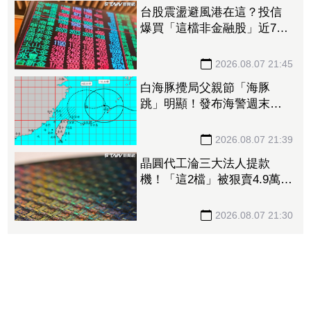
台股震盪避風港在這？投信
爆買「這檔非金融股」近7千
張居冠 第一金連17買同步
上榜
2026.08.07 21:45
白海豚攪局父親節「海豚
跳」明顯！發布海警週末影
響最劇 專家：外圍雨帶今
晚進入陸地
2026.08.07 21:39
晶圓代工淪三大法人提款
機！「這2檔」被狠賣4.9萬
張 聯電中刀失血38.2億元跌
4.53%
2026.08.07 21:30