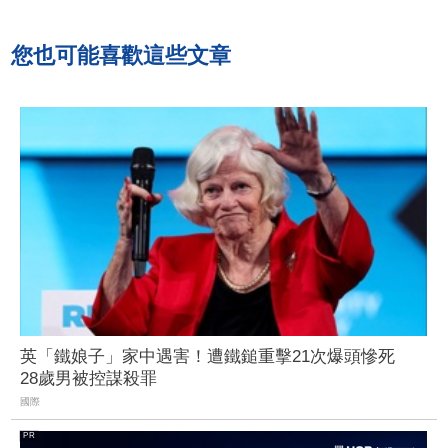
您也可能喜歡這些文章
英「鐵娘子」家中遇害！遭鐵鎚重擊21次爆頭慘死
28歲男被控謀殺罪
國際