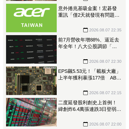
意外捲兆基吸金案！宏碁發
重訊「僅2天就發現有問題」
辭董座退出經營：內部存在
管理缺失
2026.08.07 22:35
前7月營收年增88%、逼近去
年全年！八大公股調節「這
檔」13.69億元逾7.4千張
2026.08.07 22:30
EPS飆5.53元！「載板大廠」
上半年獲利暴漲177倍 ABF
漲50%、BT漲70%毛利衝高
2026.08.07 22:15
二度延發股利創史上首例！
緯創炸6.4萬張連跌3日登弱勢
股王 金管會要求集保、證
交所了解
2026.08.07 22:00