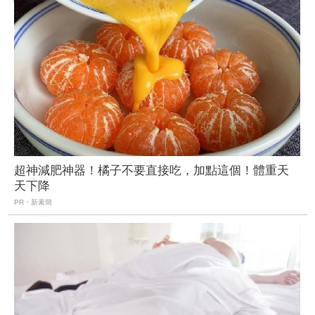
超神減肥神器！橘子不要直接吃，加點這個！體重天
天下降
PR・新素簡