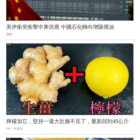
美伊衝突衝擊中東供應 中國石化轉向增購俄油
國際
檸檬加它，堅持一週大肚腩不見了，重新回到45公斤
PR・新素簡