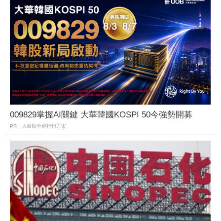
009829掌握AI關鍵 大華韓國KOSPI 50今強勢開募
PR・大華銀全能行銷方案