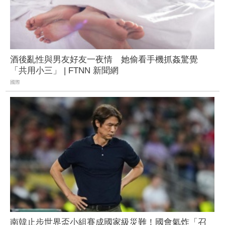
酒後亂性與男友好友一夜情 她偷看手機抓姦驚覺
「共用小三」 | FTNN 新聞網
國際
南韓止步世界盃小組賽成國家級災難！國會氣炸「召