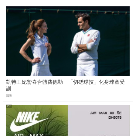
凱特王妃驚喜合體費德勒 「切磋球技」化身球童受
訓
國際