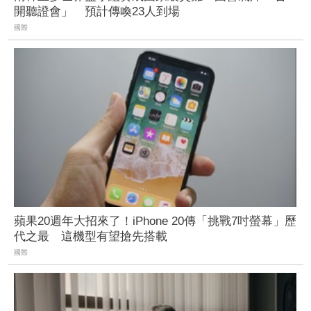
開聽證會」 預計傳喚23人到場
國際
蘋果20週年大招來了！iPhone 20傳「挑戰7吋螢幕」歷
代之最 這機型有望搶先搭載
國際