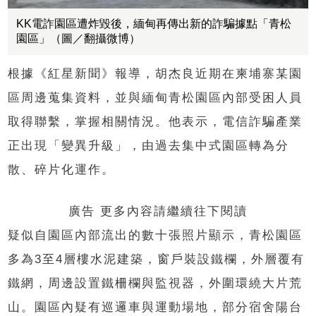
KK電詐園區遭炸毀後，緬甸再傳出新的詐騙據點「青松
園區」（圖／翻攝微博）
根據《紅星新聞》報導，胡杰良近期在柬埔寨某園
區周邊蒐集資料，並與緬甸青松園區內部受困人員
取得聯繫，掌握相關情況。他表示，電信詐騙產業
正出現「變異升級」，由過去集中式園區轉為分
散、碎片化運作。
廣告 更多內容請繼續往下閱讀
疑似自園區內部流出的數十張照片顯示，青松園區
多為3至4層樓水泥建築，窗戶裝設鐵欄，外層覆有
鐵網，周邊設置鐵柵欄與監視器，外圍環繞大片荒
山。園區內疑有巡邏車與運動場地，部分宿舍陽台