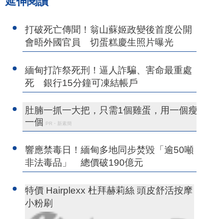
延伸閱讀
打破死亡傳聞！翁山蘇姬政變後首度公開
會晤外國官員 切蛋糕慶生照片曝光
緬甸打詐祭死刑！逼人詐騙、害命最重處
死 銀行15分鐘可凍結帳戶
肚腩一抓一大把，只需1個雞蛋，用一個瘦
一個
PR・新素簡
響應禁毒日！緬甸多地同步焚毀「逾50噸
非法毒品」 總價破190億元
特價 Hairplexx 杜拜赫莉絲 頭皮舒活按摩
小粉刷