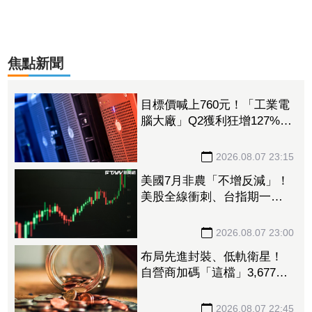
焦點新聞
目標價喊上760元！「工業電
腦大廠」Q2獲利狂增127%
接單動能強大EPS有望衝23
元
2026.08.07 23:15
美國7月非農「不增反減」！
美股全線衝刺、台指期一度
衝破45K
2026.08.07 23:00
布局先進封裝、低軌衛星！
自營商加碼「這檔」3,677萬
元逾1.4千張 加速高值化轉
型
2026.08.07 22:45