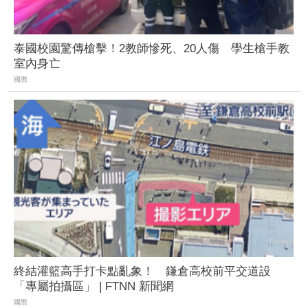
泰國校園驚傳槍擊！2教師慘死、20人傷 學生槍手教
室內身亡
國際
終結灌籃高手打卡點亂象！ 鎌倉高校前平交道設
「專屬拍攝區」 | FTNN 新聞網
國際