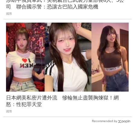
涉助中俄買軍武！美制裁古巴武裝力量部長8人、5公
司 聯合國示警：恐讓古巴陷入國家危機
國際
日本網美私密片遭外流 慘輪無止盡襲胸煉獄！網
怒：性犯罪天堂
國際
Recommended by