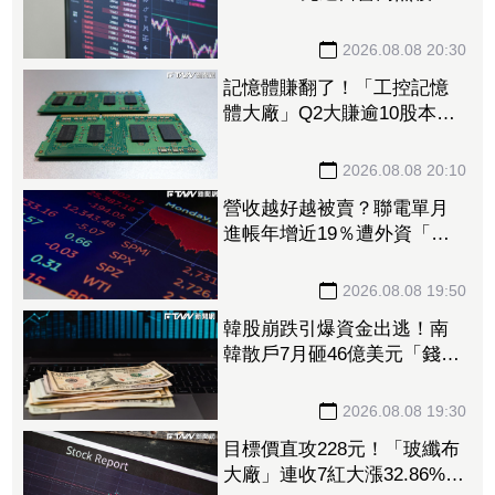
2.33億淪賣超王 「這檔記憶
體」營收創高也遭倒
2026.08.08 20:30
記憶體賺翻了！「工控記憶
體大廠」Q2大賺逾10股本、
H1EPS達166.45元 7月營收
續旺再迎年月雙增
2026.08.08 20:10
營收越好越被賣？聯電單月
進帳年增近19％遭外資「砍
到見骨」 台塑4寶「這檔」
營收刷49個月新高也挨刀
2026.08.08 19:50
韓股崩跌引爆資金出逃！南
韓散戶7月砸46億美元「錢」
進美股
2026.08.08 19:30
目標價直攻228元！「玻纖布
大廠」連收7紅大漲32.86%