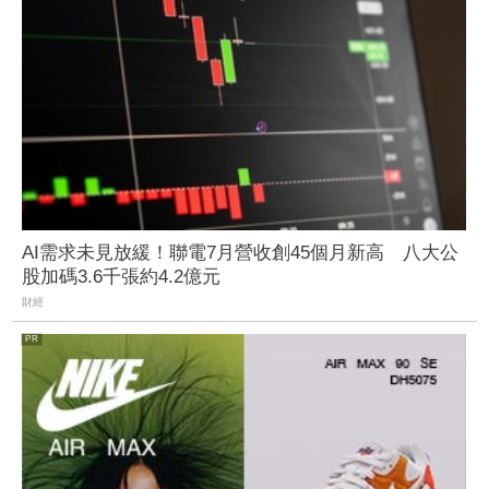
AI需求未見放緩！聯電7月營收創45個月新高 八大公
股加碼3.6千張約4.2億元
財經