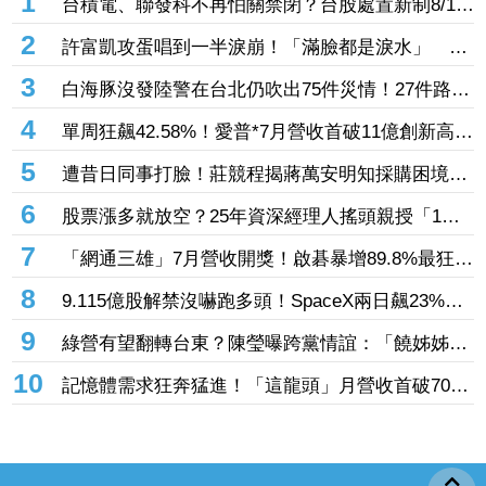
1
台積電、聯發科不再怕關禁閉？台股處置新制8/10
上路！處置縮至5天、2分鐘撮合
2
許富凱攻蛋唱到一半淚崩！「滿臉都是淚水」 父
親節開唱思念亡父
3
白海豚沒發陸警在台北仍吹出75件災情！27件路樹
倒塌、21件災情處理中
4
單周狂飆42.58%！愛普*7月營收首破11億創新高
「年增144.57%」 重返準千金股
5
遭昔日同事打臉！莊競程揭蔣萬安明知採購困境
卻仍散播「擋疫苗」說
6
股票漲多就放空？25年資深經理人搖頭親授「1絕
招」抓買賣時機：看誰占上風
7
「網通三雄」7月營收開獎！啟碁暴增89.8%最狂
這2檔也創同期新高
8
9.115億股解禁沒嚇跑多頭！SpaceX兩日飆23%
離IPO價只差一步
9
綠營有望翻轉台東？陳瑩曝跨黨情誼：「饒姊姊」
曾親授「這職位」
10
記憶體需求狂奔猛進！「這龍頭」月營收首破70億
創新高 前七月年增飆破137%