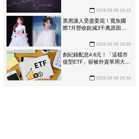
投信單周撒16.7億元、掃入近
萬張
2026.08.08 19:10
票房讓人受盡委屈！寬魚國
際7月營收銳減3千萬原因曝
「王心凌票房＞楊丞琳」
網笑翻：是吃了誠實果實嗎
2026.08.08 18:50
創紀錄配息4.6元！「這檔市
值型ETF」卻被外資單周大砍
3.4萬張 00923豪配3.05元同
被抽回2億元
2026.08.08 18:30