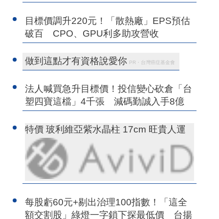
目標價調升220元！「散熱廠」EPS預估
破百 CPO、GPU利多助攻營收
做到這點才有資格說愛你
PR・台灣癌症基金會
法人喊買急升目標價！投信變心砍倉「台
塑四寶這檔」4千張 減碼勤誠入手8億
特價 玻利維亞紫水晶柱 17cm 旺貴人運
每股虧60元+剔出治理100指數！「這全
額交割股」綠燈一字鎖下探最低價 台揚