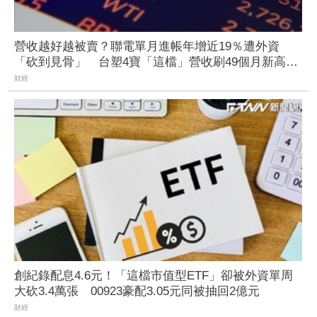
營收越好越被賣？聯電單月進帳年增近19％遭外資
「砍到見骨」 台塑4寶「這檔」營收刷49個月新高也
挨刀
財經
創紀錄配息4.6元！「這檔市值型ETF」卻被外資單周
大砍3.4萬張 00923豪配3.05元同被抽回2億元
財經