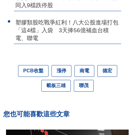
同入9檔跌停股
塑膠類股吃戰爭紅利！八大公股進場打包
「這4檔」入袋 3天捧56億補血台積
電、聯電
PCB收盤
漲停
南電
德宏
載板三雄
聯茂
您也可能喜歡這些文章