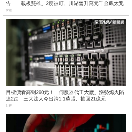
告 「載板雙雄」2度被盯、川湖晉升萬元千金飆太兇
財經
目標價看高到280元！「伺服器代工大廠」漲勢熄火陷
連2跌 三大法人今出清1.1萬張、抽回21億元
財經