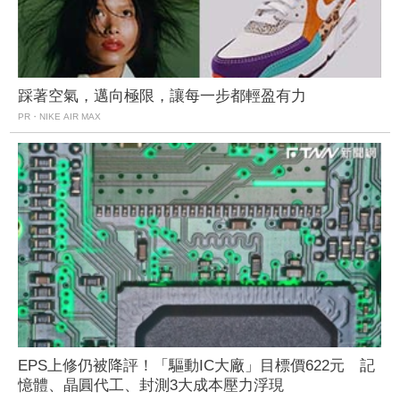
踩著空氣，邁向極限，讓每一步都輕盈有力
PR・NIKE AIR MAX
EPS上修仍被降評！「驅動IC大廠」目標價622元 記
憶體、晶圓代工、封測3大成本壓力浮現