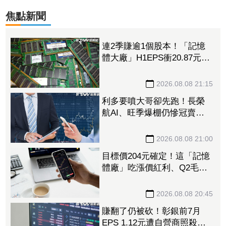
焦點新聞
連2季賺逾1個股本！「記憶
體大廠」H1EPS衝20.87元
股價卻殺至跌停鎖死
2026.08.08 21:15
利多要噴大哥卻先跑！長榮
航AI、旺季爆棚仍慘冠賣超
王 「這檔鋼鐵」７月營收
年增46%也不被買單
2026.08.08 21:00
目標價204元確定！這「記憶
體廠」吃漲價紅利、Q2毛利
率衝70% 全年營運看旺
2026.08.08 20:45
賺翻了仍被砍！彰銀前7月
EPS 1.12元遭自營商照殺