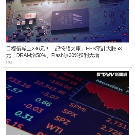
目標價喊上236元！「記憶體大廠」EPS預計大賺53
元 DRAM漲50%、Flash漲30%獲利大增
財經