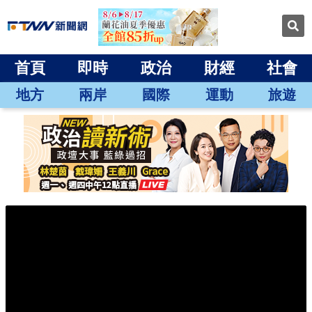
首頁
即時
政治
財經
社會
地方
兩岸
國際
運動
旅遊