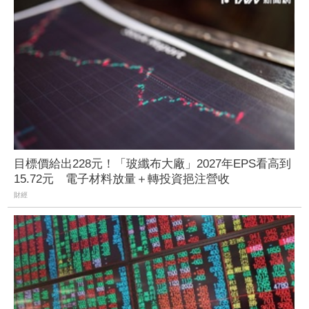
目標價給出228元！「玻纖布大廠」2027年EPS看高到
15.72元 電子材料放量＋轉投資挹注營收
財經