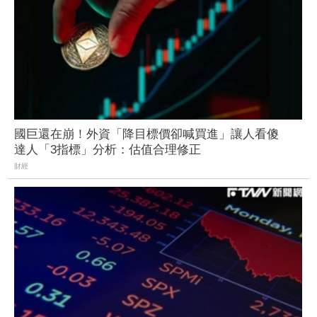
國巨還在崩！外資「降目標價卻喊買進」讓人看傻
達人「3指標」分析：估值合理修正
財經