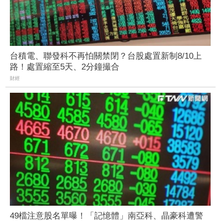
台積電、聯發科不再怕關禁閉？台股處置新制8/10上
路！處置縮至5天、2分鐘撮合
財經
49檔注意股名單曝！「記憶體」南亞科、晶豪科遭警