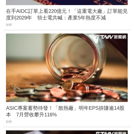
在手AIDC訂單上看220億元！「這重電大廠」訂單能見
度到2029年 領士電共喊：產業5年熱度不減
財經
ASIC專案蓄勢待發！「散熱廠」明年EPS拚賺逾14股
本 7月營收攀升116%
財經