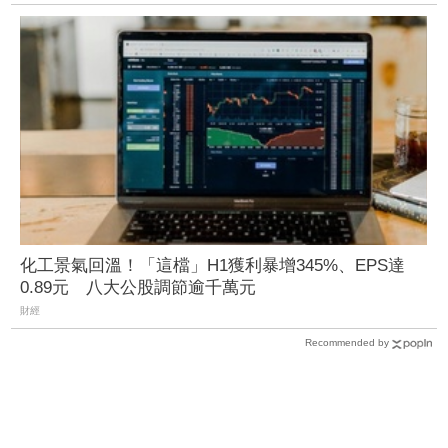
化工景氣回溫！「這檔」H1獲利暴增345%、EPS達
0.89元 八大公股調節逾千萬元
財經
Recommended by