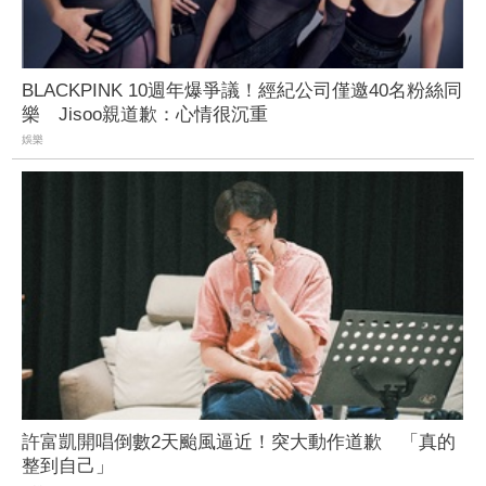
BLACKPINK 10週年爆爭議！經紀公司僅邀40名粉絲同
樂 Jisoo親道歉：心情很沉重
娛樂
許富凱開唱倒數2天颱風逼近！突大動作道歉 「真的
整到自己」