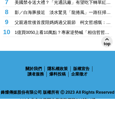
7
美國禁令送大禮？「光通訊廠」有望吃下轉單紅
利 訂單能見度直達年底
8
影／白海豚接近 淡水驚見「龍捲風」一路狂掃震
撼畫面曝！
9
父親過世後首度陪媽媽過父親節 柯文哲感慨：有
些事情真的不能等
10
1億買0050上看10萬點？專家逆勢喊「相信哲哲」
加碼3招揪出錯殺黑馬股
top
關於我們
隱私權政策
版權宣告
讀者服務
爆料投稿
企業徵才
鋒燦傳媒股份有限公司 版權所有 Ⓒ 2023 All Rights Reserved
110台北市信義區忠孝東路四段563號14樓
電話：02-2768-9100
傳真：02-2768-9102