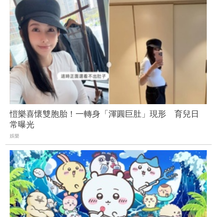
愷樂喜懷雙胞胎！一轉身「渾圓巨肚」現形 育兒日
常曝光
娛樂