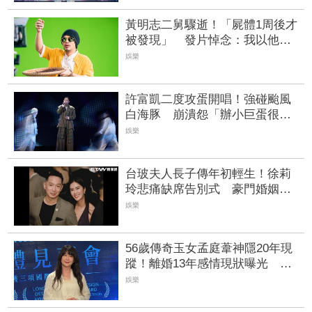
黃明志二舅驟逝！「屍體1周後才
被發現」 發片悼念：我以他為
榮
娛樂
許富凱二度攻蛋開唱！強碰颱風
白海豚 崩潰怨「辦小巨蛋很不
容易」
娛樂
台玻夫人長子傳年初輕生！徐莉
玲悲痛缺席告別式 豪門婚姻僅2
年短命
娛樂
56歲傳奇玉女孟庭葦神隱20年現
蹤！離婚13年感情現狀曝光 羞
認「我很多追求者」
娛樂