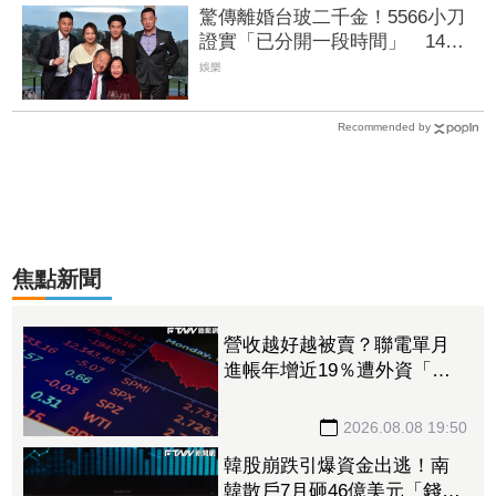
驚傳離婚台玻二千金！5566小刀
證實「已分開一段時間」 14年
豪門婚告終
娛樂
Recommended by
焦點新聞
營收越好越被賣？聯電單月
進帳年增近19％遭外資「砍
到見骨」 台塑4寶「這檔」
營收刷49個月新高也挨刀
2026.08.08 19:50
韓股崩跌引爆資金出逃！南
韓散戶7月砸46億美元「錢」