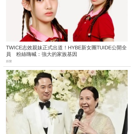
TWICE志效親妹正式出道！HYBE新女團TUIDE公開全
員 粉絲嗨喊：強大的家族基因
娛樂