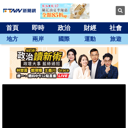
首頁
即時
政治
財經
社會
地方
兩岸
國際
運動
旅遊