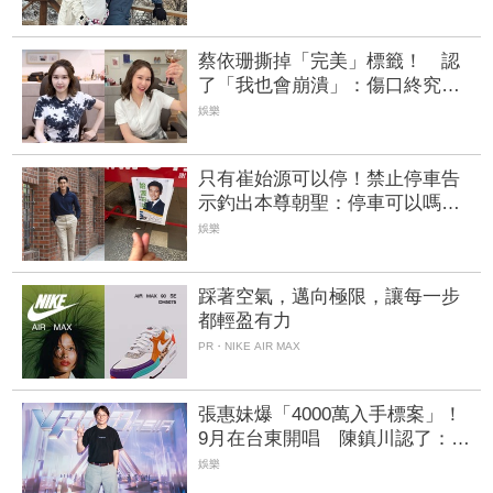
蔡依珊撕掉「完美」標籤！ 認
了「我也會崩潰」：傷口終究會
癒合
娛樂
只有崔始源可以停！禁止停車告
示釣出本尊朝聖：停車可以嗎
店員粉絲嚇傻
娛樂
踩著空氣，邁向極限，讓每一步
都輕盈有力
PR・NIKE AIR MAX
張惠妹爆「4000萬入手標案」！
9月在台東開唱 陳鎮川認了：她
想為家鄉做事
娛樂