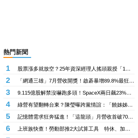
熱門新聞
1
股票漲多就放空？25年資深經理人搖頭親授「1絕
招」抓買賣時機：看誰占上風
2
「網通三雄」7月營收開獎！啟碁暴增89.8%最狂
這2檔也創同期新高
3
9.115億股解禁沒嚇跑多頭！SpaceX兩日飆23%
離IPO價只差一步
4
綠營有望翻轉台東？陳瑩曝跨黨情誼：「饒姊姊」
曾親授「這職位」
5
記憶體需求狂奔猛進！「這龍頭」月營收首破70億
創新高 前七月年增飆破137%
6
上班族快查！勞動部推2大試算工具 特休、加班
費一鍵算清楚