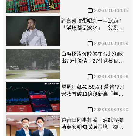
處置縮至5天、2分鐘撮合
2026.08.08 18:15
許富凱攻蛋唱到一半淚崩！
「滿臉都是淚水」 父親節
開唱思念亡父
2026.08.08 18:09
白海豚沒發陸警在台北仍吹
出75件災情！27件路樹倒
塌、21件災情處理中
2026.08.08 18:08
單周狂飆42.58%！愛普*7月
營收首破11億創新高「年增
144.57%」 重返準千金股
2026.08.08 18:00
遭昔日同事打臉！莊競程揭
蔣萬安明知採購困境 卻仍
散播「擋疫苗」說