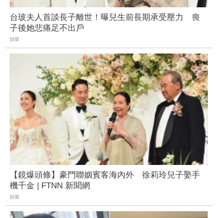
台玻夫人首談長子離世！曝兒生前長期承受壓力 喪
子後她悲痛足不出戶
娛樂
【鏡爆頭條】豪門聯姻賓客海內外 徐莉玲兒子娶手
機千金 | FTNN 新聞網
娛樂