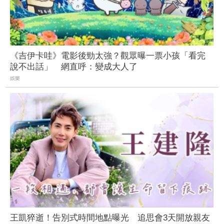
《吉伊卡哇》電影後勁太強？觀眾曝一票小孩「看完
說不出話」 網直呼：變成大人了
娛樂
王凱猝逝！告別式時間地點曝光 追思會3天開放親友