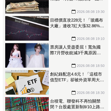
進美股
2026.08.08 19:30
目標價直攻228元！「玻纖布
大廠」連收7紅大漲32.86%
投信單周撒16.7億元、掃入近
萬張
2026.08.08 19:10
票房讓人受盡委屈！寬魚國
際7月營收銳減3千萬原因曝
「王心凌票房＞楊丞琳」
網笑翻：是吃了誠實果實嗎
2026.08.08 18:50
創紀錄配息4.6元！「這檔市
值型ETF」卻被外資單周大砍
3.4萬張 00923豪配3.05元同
被抽回2億元
2026.08.08 18:30
台積電、聯發科不再怕關禁
閉？台股處置新制8/10上路！