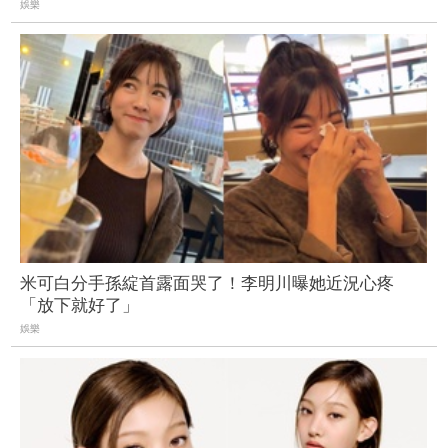
娛樂
米可白分手孫綻首露面哭了！李明川曝她近況心疼
「放下就好了」
娛樂