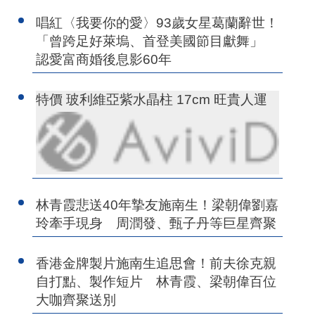
唱紅〈我要你的愛〉93歲女星葛蘭辭世！
「曾跨足好萊塢、首登美國節目獻舞」
認愛富商婚後息影60年
特價 玻利維亞紫水晶柱 17cm 旺貴人運
林青霞悲送40年摯友施南生！梁朝偉劉嘉
玲牽手現身 周潤發、甄子丹等巨星齊聚
香港金牌製片施南生追思會！前夫徐克親
自打點、製作短片 林青霞、梁朝偉百位
大咖齊聚送別