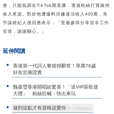
會，只能低調在TikTok開直播，透過粉絲打賞維持
收入來源。對於他遭爆料涉嫌違法收入400萬，朱
宇謀經紀人僅回應表示：「受邀參與分享並非工作
安排，謝謝關心。」
延伸閱讀
香港第一代詞人黎彼得辭世！享壽76歲
好友悲痛證實
魏嘉瑩香港開唱給驚喜！「送VIP區歌迷
大禮」 粉絲狂喊：快出來玩
做到這點才有資格說愛你
PR・台灣癌症基金會