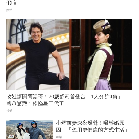
弔唁
娛樂
改姓斷開阿湯哥！20歲舒莉首登台「1人分飾4角」
觀眾驚艷：錯怪星二代了
娛樂
小煜前妻深夜發聲！曝離婚原
因 「想用更健康的方式生活」
娛樂