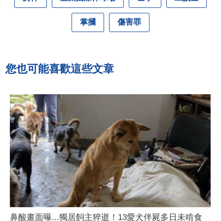
掌摑
傷害罪
您也可能喜歡這些文章
鼻酸畫面曝...獨居飼主猝逝！13愛犬伴屍多日未啃食