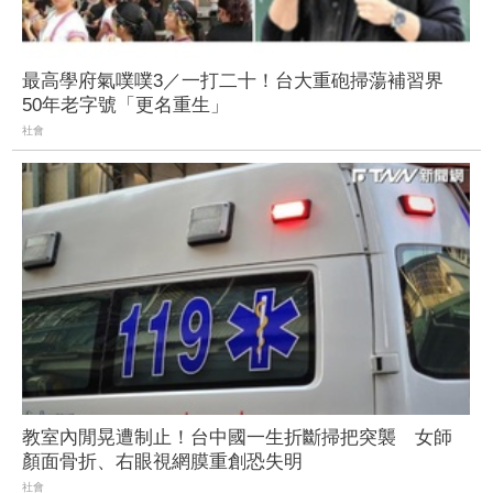
最高學府氣噗噗3／一打二十！台大重砲掃蕩補習界
50年老字號「更名重生」
社會
教室內閒晃遭制止！台中國一生折斷掃把突襲 女師
顏面骨折、右眼視網膜重創恐失明
社會