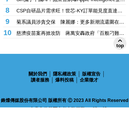
阿里「千問」 手冊上線不到一天撤了
8
CSP自研晶片需求旺！世芯-KY訂單能見度直達
2027年底 3奈米晶片放量、2奈米準備接棒
9
菊系議員涉貪交保 陳麗娜：更多新潮流還圍在賴
瑞隆身邊等著掌權
10
慈濟疫苗案再掀攻防 蔣萬安轟政府「百般刁難」
民間自購：慘痛經驗不會忘記
top
關於我們
隱私權政策
版權宣告
讀者服務
爆料投稿
企業徵才
鋒燦傳媒股份有限公司 版權所有 Ⓒ 2023 All Rights Reserved
110台北市信義區忠孝東路四段563號14樓
電話：02-2768-9100
傳真：02-2768-9102