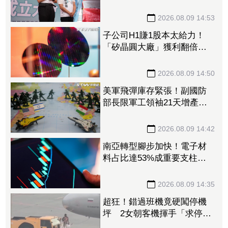
蛋」不要把老百姓當白癡
2026.08.09 14:53
子公司H1賺1股本太給力！
「矽晶圓大廠」獲利翻倍
EPS達5元 攜手聯合再生搶
攻太陽能商機
2026.08.09 14:50
美軍飛彈庫存緊張！副國防
部長限軍工領袖21天增產
1.15兆預算仍卡關
2026.08.09 14:42
南亞轉型腳步加快！電子材
料占比達53%成重要支柱
法人：泛用塑化降至5成以下
2026.08.09 14:35
超狂！錯過班機竟硬闖停機
坪 2女朝客機揮手「求停
車」遭保全帶走