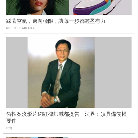
踩著空氣，邁向極限，讓每一步都輕盈有力
PR・NIKE AIR MAX
偷拍案沒影片網紅律師喊都提告 法界：須具備侵權
要件
社會