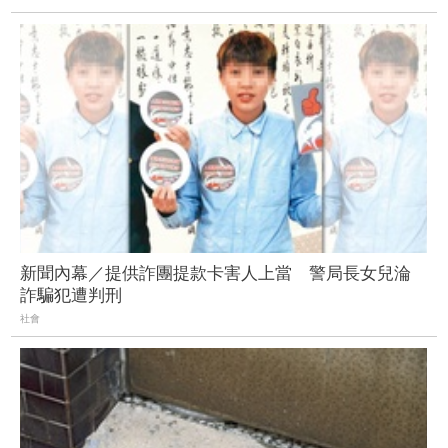
新聞內幕／提供詐團提款卡害人上當 警局長女兒淪
詐騙犯遭判刑
社會