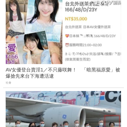
AV女優登台賣淫1／不只藤咲舞！ 「暗黑福原愛」被
爆搶先來台下海遭活逮
社會