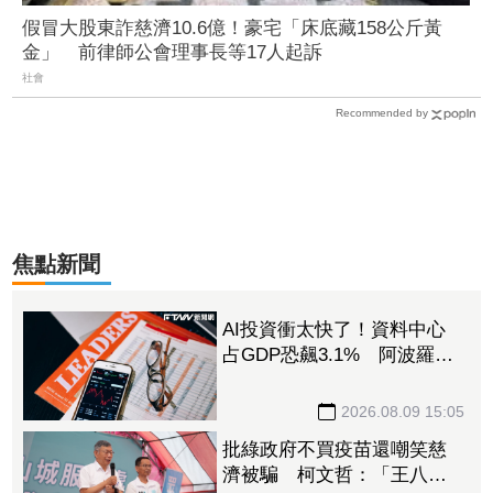
假冒大股東詐慈濟10.6億！豪宅「床底藏158公斤黃
金」 前律師公會理事長等17人起訴
社會
Recommended by
焦點新聞
AI投資衝太快了！資料中心
占GDP恐飆3.1% 阿波羅警
告：投資反轉恐重演「次貸
式衝擊」
2026.08.09 15:05
批綠政府不買疫苗還嘲笑慈
濟被騙 柯文哲：「王八