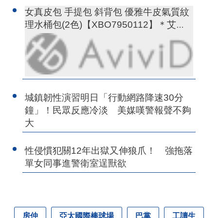
女真皮包 手提包 斜背包 優雅牛皮氣質紋
理水桶包(2色)【XBO7950112】＊艾美
時尚(現+預)
城鎮韌性演習明日「行動網路降速30分
鐘」！民眾反應冷淡 美媒嘆警報聲不夠
大
性侵慣犯關12年出獄又伸狼爪！ 強拖落
單女同事進警衛室逞獸欲
房仲
亞太國際棒球場
巴掌
工讀生