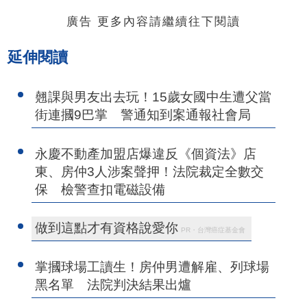
廣告 更多內容請繼續往下閱讀
延伸閱讀
翹課與男友出去玩！15歲女國中生遭父當
街連摑9巴掌 警通知到案通報社會局
永慶不動產加盟店爆違反《個資法》店
東、房仲3人涉案聲押！法院裁定全數交
保 檢警查扣電磁設備
做到這點才有資格說愛你
PR・台灣癌症基金會
掌摑球場工讀生！房仲男遭解雇、列球場
黑名單 法院判決結果出爐