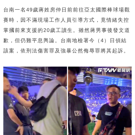
台南一名49歲蔣姓房仲日前前往亞太國際棒球場觀
賽時，因不滿現場工作人員引導方式，竟情緒失控
掌摑前來支援的20歲工讀生。雖然蔣男事後發文道
歉，但仍難平息輿論。台南地檢署今（4）日偵結
該案，依刑法傷害罪及強暴公然侮辱罪將其起訴。