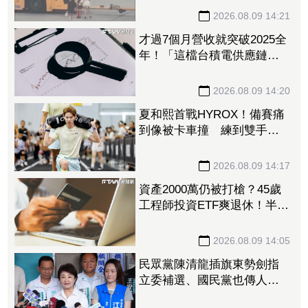
2026.08.09 14:21
才過7個月營收就突破2025全
年！「這檔台積電供應鏈」
上半年稅後純益年增209%
訂單能見度看到明年
2026.08.09 14:20
夏和熙首戰HYROX！備賽痛
到像被卡車撞 練到雙手全
是繭
2026.08.09 14:17
資產2000萬仍被打槍？45歲
工程師投資ETF爽退休！半年
後因「一封信」重返職場
2026.08.09 14:05
民眾黨陳清龍插旗東勢劍指
立委補選、國民黨也傳人選
怎麼合？盧秀燕：共創未