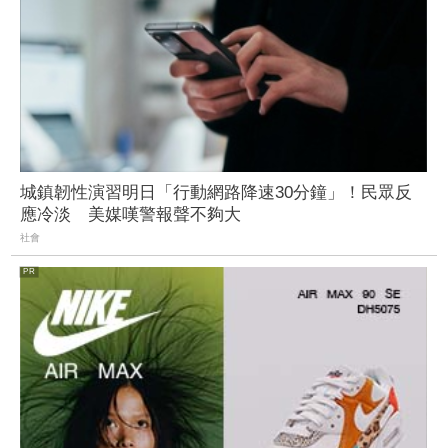
城鎮韌性演習明日「行動網路降速30分鐘」！民眾反
應冷淡 美媒嘆警報聲不夠大
社會