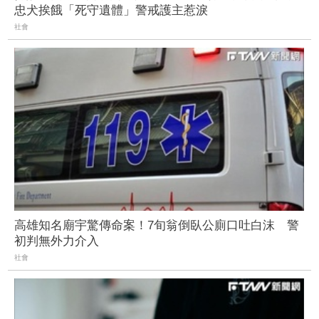
忠犬挨餓「死守遺體」警戒護主惹淚
社會
高雄知名廟宇驚傳命案！7旬翁倒臥公廁口吐白沫 警
初判無外力介入
社會