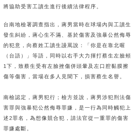
將協助受害工讀生進行後續法律程序。
台南地檢署調查指出，蔣男當時在球場內與工讀生
發生糾紛，蔣心生不滿、基於傷害及強暴公然侮辱
的犯意，向蔡姓工讀生謾罵說：「你是在靠北喔
（台語）」等語，同時以右手大力揮打蔡生左臉頰
1下，致蔡生受有左臉挫傷併頭暈及左口腔黏膜擦
傷等傷害，當場在多人見聞下，損害蔡生名譽。
南檢認定，蔣男犯行；檢方並說，蔣男涉犯刑法傷
害罪與強暴犯公然侮辱罪嫌，是一行為同時觸犯上
述2罪名，為想像競合犯，請法官從一重罪的傷害
罪嫌處斷。