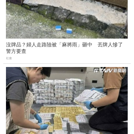
沒牌品？婦人走路險被「麻將雨」砸中 丟牌人慘了
警方要查
社會