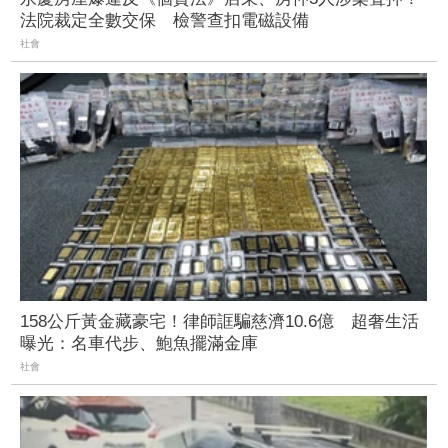
法院裁定全數交保 檢警查扣電磁設備
社會
158公斤黃金藏豪宅！律師誆騙慈濟10.6億 超奢生活
曝光：名車代步、鮑魚擺滿金庫
社會