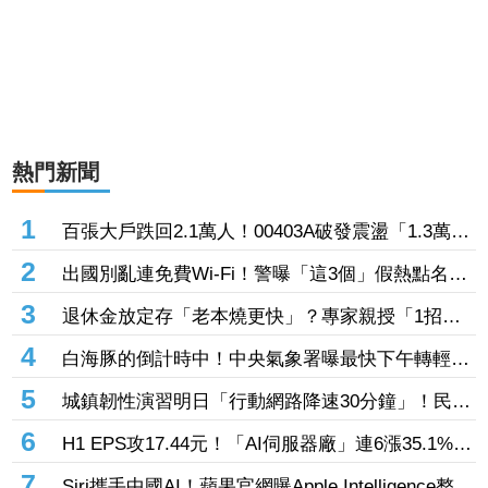
熱門新聞
1
百張大戶跌回2.1萬人！00403A破發震盪「1.3萬人
脫手不要了」 外資反搶23.6萬張入手
2
出國別亂連免費Wi-Fi！警曝「這3個」假熱點名
稱 小心信用卡個資、帳密一秒遭偷走
3
退休金放定存「老本燒更快」？專家親授「1招」
抗通膨 65歲股票推薦配置曝光
4
白海豚的倒計時中！中央氣象署曝最快下午轉輕
颱 但「1地」可能出現局部大雨
5
城鎮韌性演習明日「行動網路降速30分鐘」！民眾
反應冷淡 美媒嘆警報聲不夠大
6
H1 EPS攻17.44元！「AI伺服器廠」連6漲35.1%
輝達GB300、Vera Rubin挹注訂單看到明年
7
Siri攜手中國AI！蘋果官網曝Apple Intelligence整合