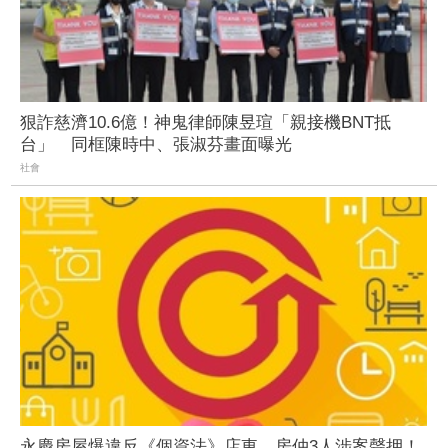
狠詐慈濟10.6億！神鬼律師陳昱瑄「親接機BNT抵
台」 同框陳時中、張淑芬畫面曝光
社會
永慶房屋爆違反《個資法》店東、房仲3人涉案聲押！