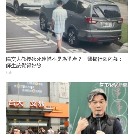
陽交大教授砍死連襟不是為爭產？ 醫揭行凶內幕：
師生該覺得好險
社會