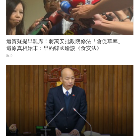
遭質疑提早離席！蔣萬安批政院修法「倉促草率」
還原真相始末：早約韓國瑜談《食安法》
政治