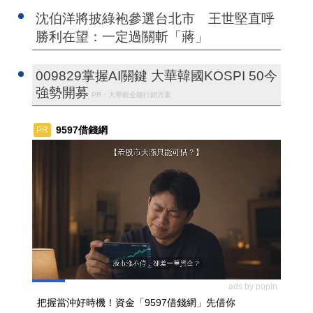
沈伯洋將披綠袍參選台北市 王世堅直呼
勝利在望：一定過關斬「蔣」
009829掌握AI關鍵 大華韓國KOSPI 50今
強勢開募
PR・大華銀全能行銷方案
9597借錢網
PR
ads by popIn
把握當沖好時機！資金「9597借錢網」先借你