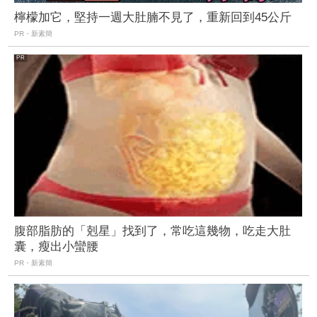
檸檬加它，堅持一週大肚腩不見了，重新回到45公斤
PR・新素簡
腹部脂肪的「剋星」找到了，常吃這幾物，吃走大肚
囊，瘦出小蠻腰
PR・新素簡