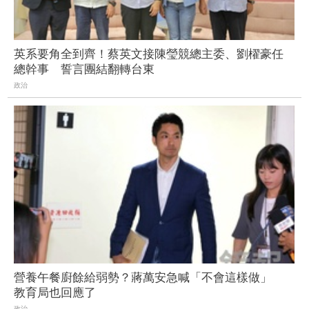
英系要角全到齊！蔡英文接陳瑩競總主委、劉櫂豪任
總幹事 誓言團結翻轉台東
政治
營養午餐廚餘給弱勢？蔣萬安急喊「不會這樣做」
教育局也回應了
政治