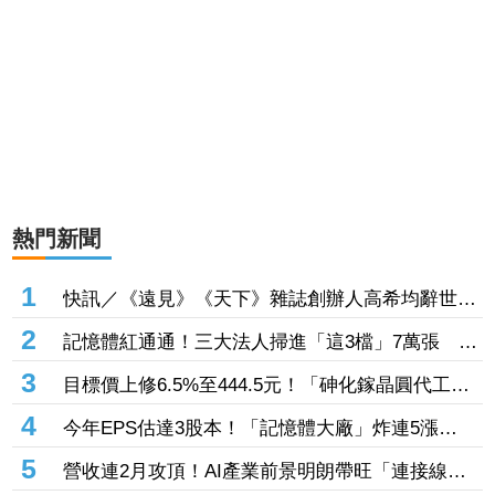
熱門新聞
1
快訊／《遠見》《天下》雜誌創辦人高希均辭世
享耆壽90歲
2
記憶體紅通通！三大法人掃進「這3檔」7萬張 砸
229億元連4日補貨南亞科
3
目標價上修6.5%至444.5元！「砷化鎵晶圓代工
廠」7月營收創4年半新高 1.6T光通訊開始貢獻營
4
今年EPS估達3股本！「記憶體大廠」炸連5漲
收
44% 外資卻砍近1.8萬張抱回31.5億元
5
營收連2月攻頂！AI產業前景明朗帶旺「連接線束