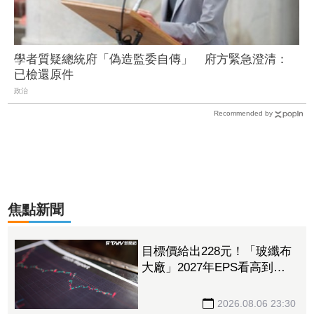
學者質疑總統府「偽造監委自傳」 府方緊急澄清：
已檢還原件
政治
Recommended by
焦點新聞
目標價給出228元！「玻纖布
大廠」2027年EPS看高到
15.72元 電子材料放量＋轉
投資挹注營收
2026.08.06 23:30