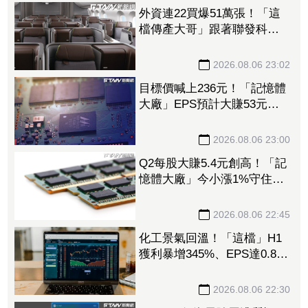
外資連22買爆51萬張！「這
檔傳產大哥」跟著聯發科發
大財 打造高效通道營收創
新高
2026.08.06 23:02
目標價喊上236元！「記憶體
大廠」EPS預計大賺53元
DRAM漲50%、Flash漲30%
獲利大增
2026.08.06 23:00
Q2每股大賺5.4元創高！「記
憶體大廠」今小漲1%守住連
5紅 自營商卻脫手449張、
抱回7549萬元
2026.08.06 22:45
化工景氣回溫！「這檔」H1
獲利暴增345%、EPS達0.89
元 八大公股調節逾千萬元
2026.08.06 22:30