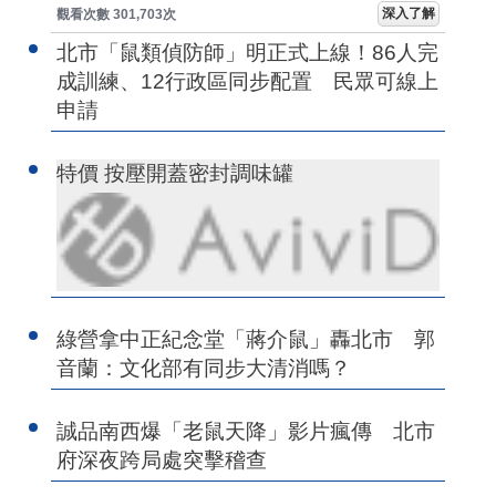
深入了解
觀看次數 301,703次
北市「鼠類偵防師」明正式上線！86人完
成訓練、12行政區同步配置 民眾可線上
申請
特價 按壓開蓋密封調味罐
綠營拿中正紀念堂「蔣介鼠」轟北市 郭
音蘭：文化部有同步大清消嗎？
誠品南西爆「老鼠天降」影片瘋傳 北市
府深夜跨局處突擊稽查