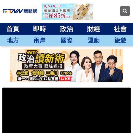
首頁
即時
政治
財經
社會
地方
兩岸
國際
運動
旅遊