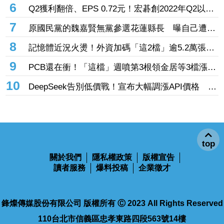
大廠」成長 外資目標價喊上3665元
6
Q2獲利翻倍、EPS 0.72元！宏碁創2022年Q2以來
新高 9月IFA將發表AI PC新品
7
原國民黨的魏嘉賢無黨參選花蓮縣長 曝自己遭打
壓當花蓮市長水塔還被投毒「次氯酸鈉」
8
記憶體近況火燙！外資加碼「這2檔」逾5.2萬張
旺宏獲投入近17億元、近5日大漲40%
9
PCB還在衝！「這檔」週噴第3根領金居等3檔漲
停 台燿連5漲51.5%、景碩累漲48%
10
DeepSeek告別低價戰！宣布大幅調漲API價格 AI
商業化邁入新階段
top
關於我們
隱私權政策
版權宣告
讀者服務
爆料投稿
企業徵才
鋒燦傳媒股份有限公司 版權所有 Ⓒ 2023 All Rights Reserved
110台北市信義區忠孝東路四段563號14樓