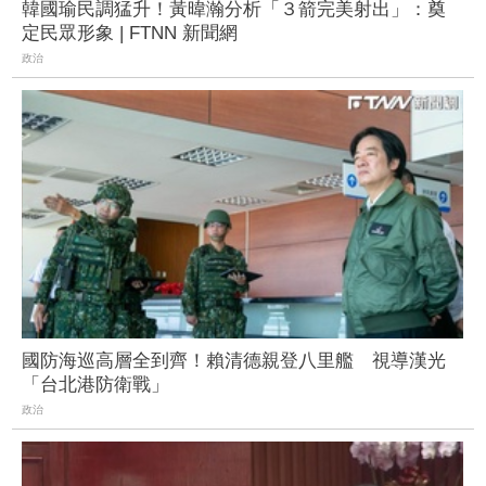
韓國瑜民調猛升！黃暐瀚分析「３箭完美射出」：奠
定民眾形象 | FTNN 新聞網
政治
國防海巡高層全到齊！賴清德親登八里艦 視導漢光
「台北港防衛戰」
政治