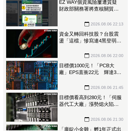
EZ WAY個資風險屢遭質疑
財政部關務署將查核關貿公
司、檢討是否統一收費正式
委任
2026.08.06 22:13
資金又轉回科技股？台股震
盪「這檔」慘寫連4黑登弱勢
股王 國票金、潤泰新也淪
大盤刀下魂
2026.08.06 22:00
目標價1000元！「PCB大
廠」EPS直衝22元 輝達3年
大單＋Vera CPU市占率破5成
後市看旺
2026.08.06 21:45
目標價看高到280元！「伺服
器代工大廠」漲勢熄火陷連2
跌 三大法人今出清1.1萬
張、抽回21億元
2026.08.06 21:30
「廣錠小金雞」孵1年正式出