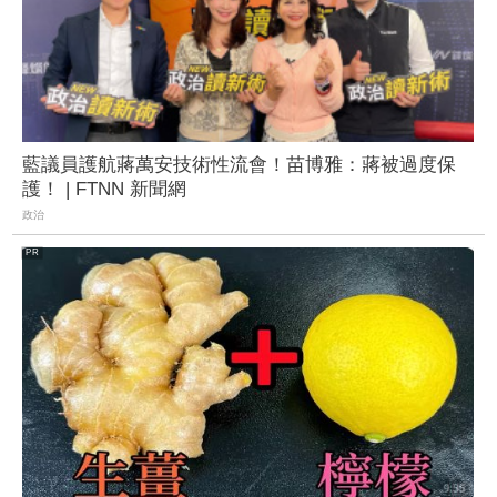
藍議員護航蔣萬安技術性流會！苗博雅：蔣被過度保
護！ | FTNN 新聞網
政治