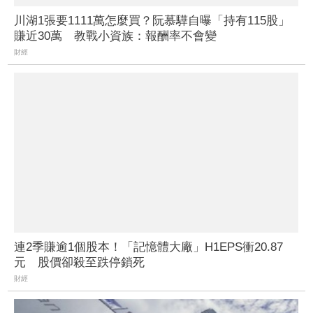
川湖1張要1111萬怎麼買？阮慕驊自曝「持有115股」
賺近30萬 教戰小資族：報酬率不會變
財經
連2季賺逾1個股本！「記憶體大廠」H1EPS衝20.87
元 股價卻殺至跌停鎖死
財經