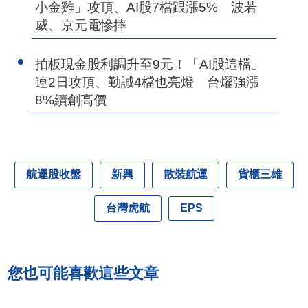
小金雞」攻頂、AI股7檔跟漲5% 波若
威、京元電慘摔
拍板現金股利調升至9元！「AI股這檔」
連2日攻頂、勤誠4檔也亮燈 台燿強漲
8%續創高價
航運股收盤
新興
散裝航運
貨櫃三雄
台灣虎航
EPS
您也可能喜歡這些文章