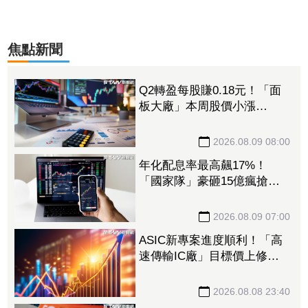
焦點新聞
Q2轉盈每股賺0.18元！「面
板大廠」本周股價小漲
1.45% 自營商出手掃入2191
張、斥資5349萬元
2026.08.09 08:00
年化配息率最高飆17%！
「國家隊」豪砸15億瘋搶這6
檔ETF破4.6萬張 另掃2.4萬
張反1登買超王
2026.08.09 07:00
ASIC新專案進度順利！「高
速傳輸IC廠」目標價上修至
710元 Q3蓄勢待發迎旺季
效應
2026.08.08 23:40