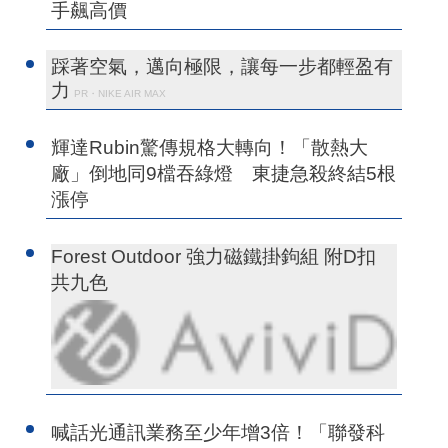
手飆高價
踩著空氣，邁向極限，讓每一步都輕盈有
力
PR・NIKE AIR MAX
輝達Rubin驚傳規格大轉向！「散熱大
廠」倒地同9檔吞綠燈 東捷急殺終結5根
漲停
Forest Outdoor 強力磁鐵掛鉤組 附D扣
共九色
喊話光通訊業務至少年增3倍！「聯發科