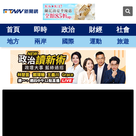
首頁
即時
政治
財經
社會
地方
兩岸
國際
運動
旅遊