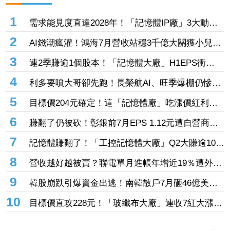
1
需求能見度直達2028年！「記憶體IP廠」3大動能
齊發 目標價衝上1430元
2
AI錢潮瘋灌！鴻海7月營收站穩3千億大關獲小兒狂
投逾7萬張居冠 「這檔」單月營收首跨9千億、法
3
連2季賺逾1個股本！「記憶體大廠」H1EPS衝
說前夕吸買氣
20.87元 股價卻殺至跌停鎖死
4
利多要噴大哥卻先跑！長榮航AI、旺季爆棚仍慘冠
賣超王 「這檔鋼鐵」７月營收年增46%也不被買
5
目標價204元確定！這「記憶體廠」吃漲價紅利、
單
Q2毛利率衝70% 全年營運看旺
6
賺翻了仍被砍！彰銀前7月EPS 1.12元遭自營商照
殺2.33億淪賣超王 「這檔記憶體」營收創高也遭
7
記憶體賺翻了！「工控記憶體大廠」Q2大賺逾10股
倒
本、H1EPS達166.45元 7月營收續旺再迎年月雙
8
營收越好越被賣？聯電單月進帳年增近19％遭外資
增
「砍到見骨」 台塑4寶「這檔」營收刷49個月新
9
韓股崩跌引爆資金出逃！南韓散戶7月砸46億美元
高也挨刀
「錢」進美股
10
目標價直攻228元！「玻纖布大廠」連收7紅大漲
32.86% 投信單周撒16.7億元、掃入近萬張