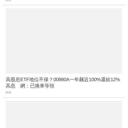
高股息ETF地位不保？00980A一年飆近100%還給12%
高息 網：已換車等領
財經