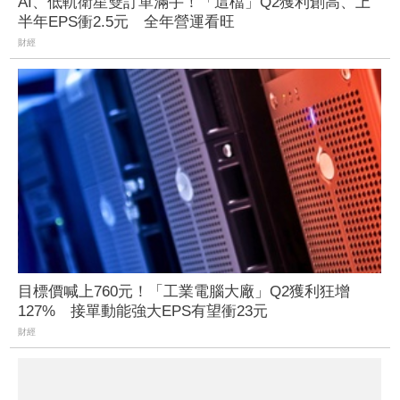
AI、低軌衛星雙訂單滿手！「這檔」Q2獲利創高、上
半年EPS衝2.5元 全年營運看旺
財經
目標價喊上760元！「工業電腦大廠」Q2獲利狂增
127% 接單動能強大EPS有望衝23元
財經