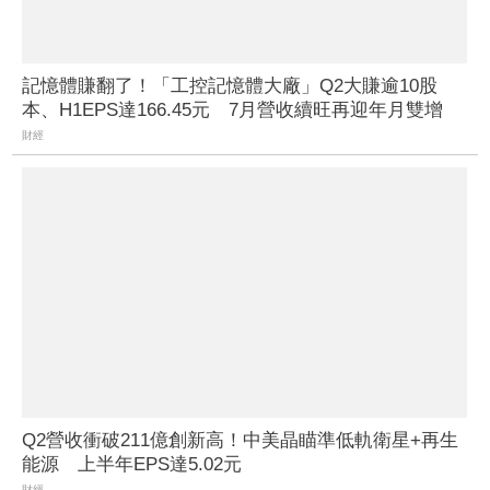
記憶體賺翻了！「工控記憶體大廠」Q2大賺逾10股
本、H1EPS達166.45元 7月營收續旺再迎年月雙增
財經
Q2營收衝破211億創新高！中美晶瞄準低軌衛星+再生
能源 上半年EPS達5.02元
財經