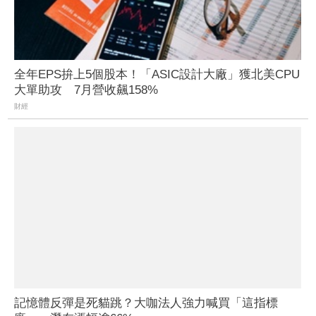
全年EPS拚上5個股本！「ASIC設計大廠」獲北美CPU
大單助攻 7月營收飆158%
財經
記憶體反彈是死貓跳？大咖法人強力喊買「這指標