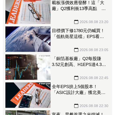
載板漲價效應發酵！這「大
廠」Q2獲利衝13季高點 再
砸468億搶AI商機
2026.08.08 23:20
目標價下修1780元仍喊買！
「低軌衛星這檔」EPS看至
35元 切AI資料中心市場猛
添營運動能
2026.08.08 23:05
「銅箔基板廠」Q2每股賺
3.52元創高、H1EPS達4.39
元 7月營收同締新猷、年增
96.88%
2026.08.08 22:45
全年EPS拚上5個股本！
「ASIC設計大廠」獲北美
CPU大單助攻 7月營收飆
158%
2026.08.08 22:30
宵夜、早餐首選之光熄滅！