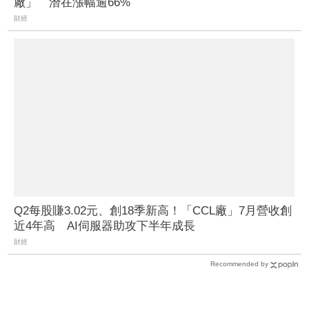
廠」 潛在漲幅逾66%
財經
Q2每股賺3.02元、創18季新高！「CCL廠」7月營收創
近4年高 AI伺服器助攻下半年成長
財經
Recommended by