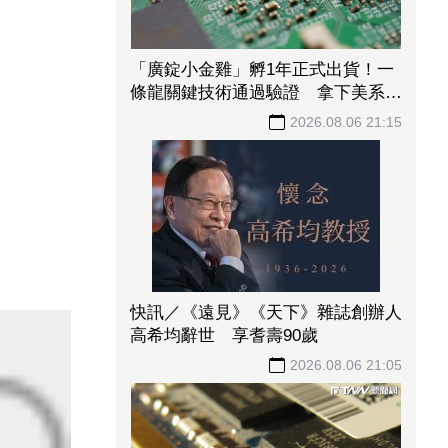
「廣錠小金雞」孵1年正式出貨！一
條龍關鍵技術通過驗證 拿下美系網
通、雲端大廠訂單
2026.08.06 21:15
快訊／《遠見》《天下》雜誌創辦人
高希均辭世 享耆壽90歲
2026.08.06 21:05