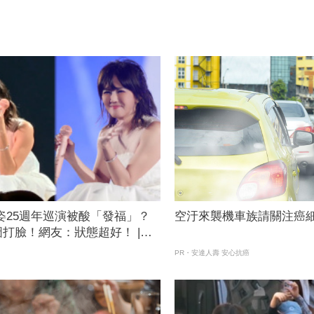
姿25週年巡演被酸「發福」？
空汙來襲機車族請關注癌
打臉！網友：狀態超好！ |
聞網
PR・安達人壽 安心抗癌