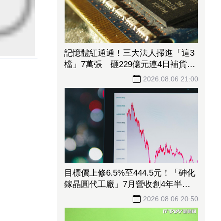
記憶體紅通通！三大法人掃進「這3
檔」7萬張 砸229億元連4日補貨南
亞科
2026.08.06 21:00
目標價上修6.5%至444.5元！「砷化
鎵晶圓代工廠」7月營收創4年半新
高 1.6T光通訊開始貢獻營收
2026.08.06 20:50