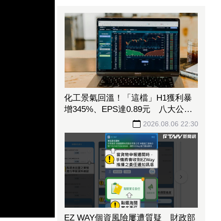
化工景氣回溫！「這檔」H1獲利暴
增345%、EPS達0.89元 八大公股
調節逾千萬元
2026.08.06 22:30
EZ WAY個資風險屢遭質疑 財政部