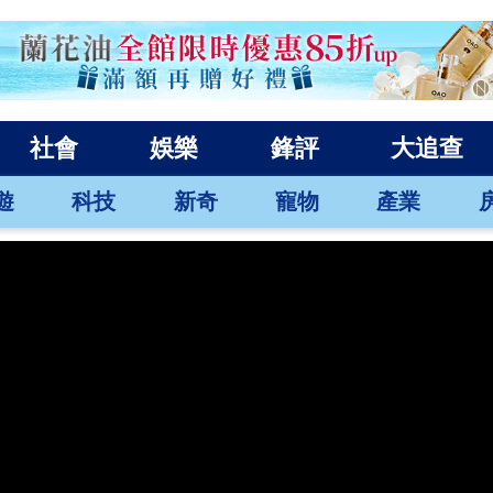
社會
娛樂
鋒評
大追查
遊
科技
新奇
寵物
產業