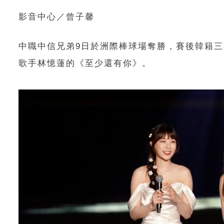
影音中心／曾子馨
中職中信兄弟9日於洲際棒球場奪勝，賽後韓籍三本柱邊荷律（
歌手林憶蓮的《至少還有你》。