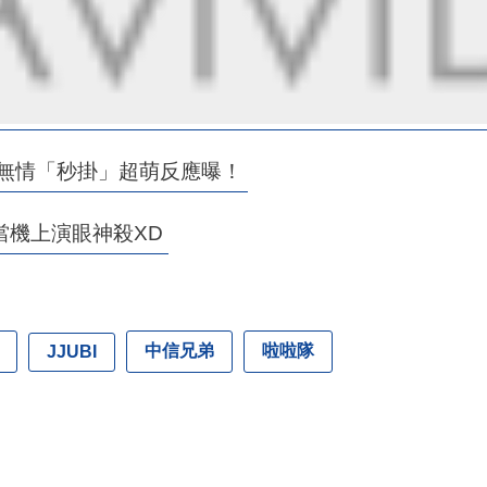
BI無情「秒掛」超萌反應曝！
當機上演眼神殺XD
中信兄弟
啦啦隊
JJUBI