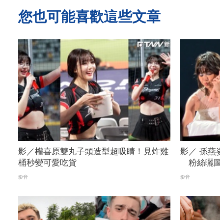
您也可能喜歡這些文章
影／權喜原雙丸子頭造型超吸睛！見炸雞
影／ 孫燕
桶秒變可愛吃貨
粉絲曬圖
FTNN 新
影音
影音