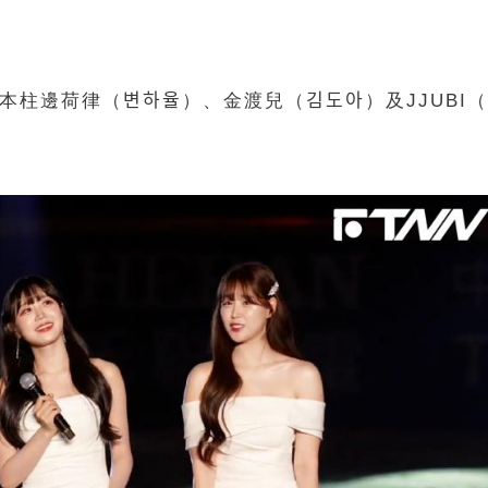
변하율）、金渡兒（김도아）及JJUBI（박