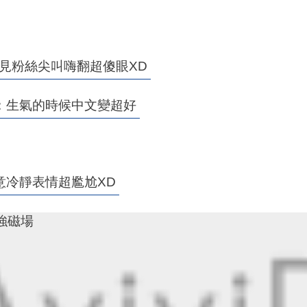
律見粉絲尖叫嗨翻超傻眼XD
：生氣的時候中文變超好
意冷靜表情超尷尬XD
增強磁場