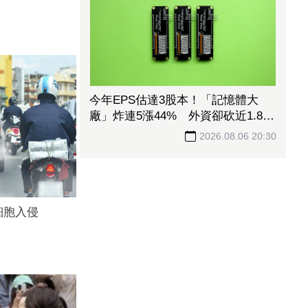
今年EPS估達3股本！「記憶體大
廠」炸連5漲44% 外資卻砍近1.8萬
張抱回31.5億元
2026.08.06 20:30
細胞入侵