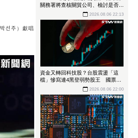
關務署將查核關貿公司、檢討是否統
一收費正式委任
2026.08.06 22:13
선주）獻唱
資金又轉回科技股？台股震盪「這
檔」慘寫連4黑登弱勢股王 國票
金、潤泰新也淪大盤刀下魂
2026.08.06 22:00