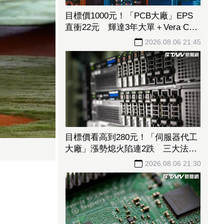
目標價1000元！「PCB大廠」EPS
直衝22元 輝達3年大單＋Vera CPU
市占率破5成後市看旺
2026.08.06 21:45
目標價看高到280元！「伺服器代工
大廠」漲勢熄火陷連2跌 三大法人
今出清1.1萬張、抽回21億元
2026.08.06 21:30