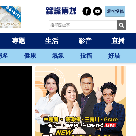
專題
生活
影音
直播
房產
健康
氣象
投稿
好厝