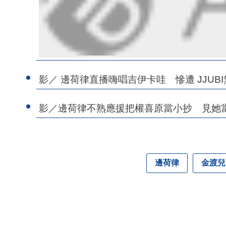
影／ 邊荷律直播嗨唱吉伊卡哇 慘遭 JJU
影／邊荷律不熟應援把權喜原當小抄 見她
邊荷律
金渡兒