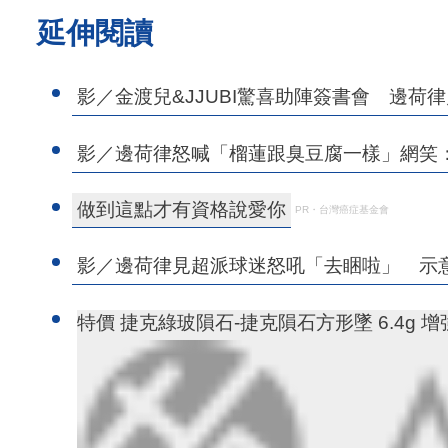
延伸閱讀
影／金渡兒&JJUBI驚喜助陣簽書會 邊荷
影／邊荷律怒喊「榴蓮跟臭豆腐一樣」網笑
做到這點才有資格說愛你
PR・台灣癌症基金會
影／邊荷律見超派球迷怒吼「去睏啦」 示
特價 捷克綠玻隕石-捷克隕石方形墜 6.4g 