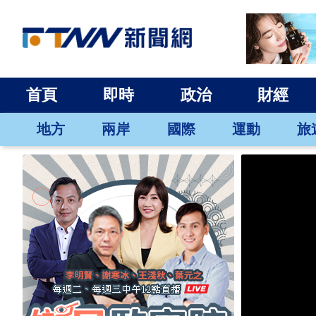
首頁
即時
政治
財經
地方
兩岸
國際
運動
旅