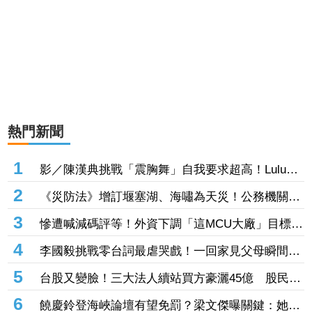
熱門新聞
1
影／陳漢典挑戰「震胸舞」自我要求超高！Lulu掌
鏡連拍30次 餓喊：可以吃飯嗎
2
《災防法》增訂堰塞湖、海嘯為天災！公務機關應
設災防長、公所設防災協作中心
3
慘遭喊減碼評等！外資下調「這MCU大廠」目標價