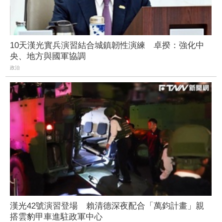
10天漢光實兵演習結合城鎮韌性演練 卓揆：強化中
央、地方與國軍協調
政治
漢光42號演習登場 賴清德深夜配合「萬鈞計畫」親
搭雲豹甲車進駐政軍中心