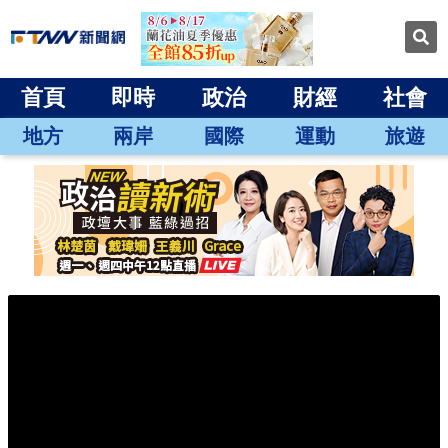
首頁
即時
政治
財經
社會
地方
兩岸
國際
運動
旅遊