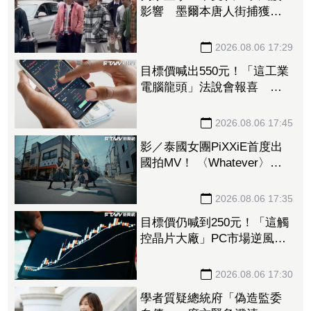
影響 墨爾本唐人街捕獲野
生周杰倫
2026.08.06 17:29
目標價喊出550元！「這工業
電腦龍頭」法說會報喜 外
資上調2026年EPS預估達
16.84元
2026.08.06 17:45
影／泰國女團PiXXiE首度出
國拍MV！ 〈Whatever〉爆
紅後再突破
2026.08.06 17:35
目標價仍喊到250元！「這觸
控晶片大廠」PC市場逆風但
手握利多新業務 外資看好
喊加碼
2026.08.06 17:30
學者質疑總統府「偽造監委