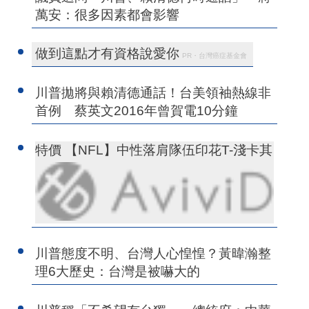
萬安：很多因素都會影響
做到這點才有資格說愛你
PR・台灣癌症基金會
川普拋將與賴清德通話！台美領袖熱線非
首例 蔡英文2016年曾賀電10分鐘
特價 【NFL】中性落肩隊伍印花T-淺卡其
川普態度不明、台灣人心惶惶？黃暐瀚整
理6大歷史：台灣是被嚇大的