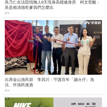
吳乃仁在法院找嘸人8天現身高檔健身房 柯文哲酸：
吳是賴清德乾爹我們怎麼比
政治
出席金山漁民節 李四川：守護百年「蹦火仔」漁
法、作漁民後盾
政治