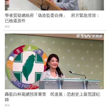
學者質疑總統府「偽造監委自傳」 府方緊急澄清：
已檢還原件
政治
轟藍白杯葛總預算審查 民進黨：恐創史上最荒謬紀
錄
政治