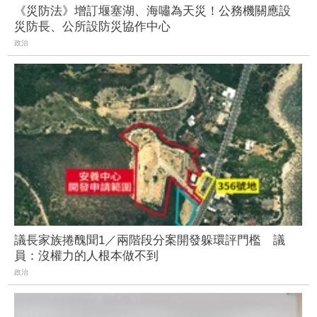
《災防法》增訂堰塞湖、海嘯為天災！公務機關應設
災防長、公所設防災協作中心
政治
議長家族捲醜聞1／兩階段分案開發躲環評門檻 議
員：沒權力的人根本做不到
政治