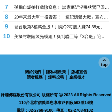
探95元 第二季每股虧損0.59元是警訊
4
李國毅挑戰零台詞最虐哭戲！一回家見父母瞬間潰
堤 怒嗆姚淳耀兄弟情決裂
5
台股又變臉！三大法人續站買方豪灑45億 股民
喊：風向變了
6
饒慶鈴登海峽論壇有望免罰？梁文傑曝關鍵：她都
只講客套話
7
孫鵬自爆拍打戲險窒息！ 談家庭近況曝狄鶯已回
台 感嘆：一家之主不容易
8
20年來最大單一投資案！「這記憶體大廠」宣布最
高投入3466億元擴產 第二季合併財報出爐
9
登台股第3檔萬金股！川湖Q2每股大賺74.38元、
H1EPS攻破11股本賺贏去年全年 近5日飆41.4%
10
美擬封殺陸製光模組！爽到聯亞等「3台廠」迎轉
top
收10100元
單大浪 CPO、矽光子族群全面爆發
關於我們
隱私權政策
版權宣告
讀者服務
爆料投稿
企業徵才