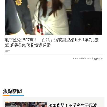
地下匯兌1507萬！「白狼」張安樂兒媳判刑1年7月定
讞 尪吞公款落跑慘遭通緝
政治
Recommended by
焦點新聞
獨家直擊！不受私生子風波