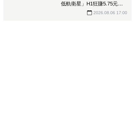
曝2027年記憶體供應更緊張
2026.08.06 17:07
車用+網通雙引擎發威！「這
低軌衛星」H1狂賺5.75元創
高 智易同期EPS也刷新紀
錄
2026.08.06 17:00