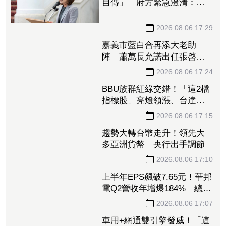
自傳」 府方緊急澄清：已
檢還原件
2026.08.06 17:29
嘉義市藍白合再添大老助
陣 蕭萬長允諾出任張啓楷
競總榮譽主委
2026.08.06 17:24
BBU族群紅綠交錯！「這2檔
指標股」亮燈領漲、台達
電、光寶科雙收紅 新普、
AES也有逾2%漲幅
2026.08.06 17:15
趨勢大轉台幣走升！領先大
多亞洲貨幣 央行出手調節
2026.08.06 17:10
上半年EPS飆破7.65元！華邦
電Q2營收年增爆184% 總座