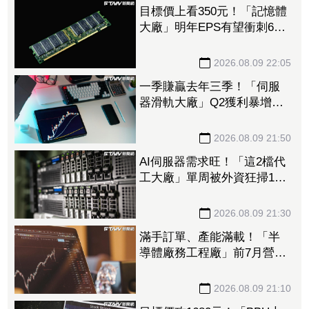
目標價上看350元！「記憶體
大廠」明年EPS有望衝刺6股
本 DRAM、FLASH價格續
揚推升營收、獲利
2026.08.09 22:05
一季賺贏去年三季！「伺服
器滑軌大廠」Q2獲利暴增
1053% 法人上修今年EPS
至228.8元
2026.08.09 21:50
AI伺服器需求旺！「這2檔代
工大廠」單周被外資狂掃14.5
萬張 鴻海法說前夕獲挹注
158億元
2026.08.09 21:30
滿手訂單、產能滿載！「半
導體廠務工程廠」前7月營收
創新高 量子電腦業務同步
開花
2026.08.09 21:10