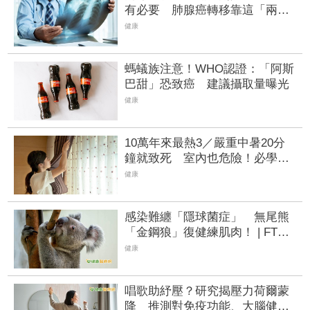
有必要 肺腺癌轉移靠這「兩種
抑制劑」
健康
螞蟻族注意！WHO認證：「阿斯
巴甜」恐致癌 建議攝取量曝光
健康
10萬年來最熱3／嚴重中暑20分
鐘就致死 室內也危險！必學
「省錢降溫4招」
健康
感染難纏「隱球菌症」 無尾熊
「金鋼狼」復健練肌肉！ | FTNN
新聞網
健康
唱歌助紓壓？研究揭壓力荷爾蒙
降 推測對免疫功能、大腦健康