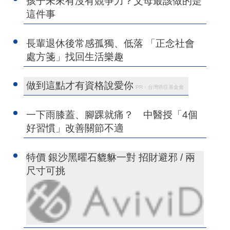
孩子未來有沒有競爭力？父母最該做的是
這件事
長輩退休後常感孤獨、低落 「正念社會
處方箋」找回生活樂趣
做到這點才有資格說愛你
PR・台灣癌症基金會
一下雨膝蓋、腳踝就痛？ 中醫授「4個
好習慣」改善關節不適
特價 銀沙黑曜石貔貅一對 招財避邪 / 兩
尺寸可挑