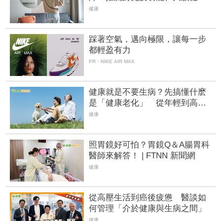
有潛在益處
健康
踩著空氣，邁向極限，讓每一步
都輕盈有力
PR・NIKE AIR MAX
健康就是不要生病？先搞懂什麽
是「健康老化」 從年輕到高齡
逐步實踐！
健康
照胃鏡好可怕？胃鏡Q＆A腸胃科
醫師來解答！ | FTNN 新聞網
健康
從高壓生活到癌後疲憊 醫談如
何管理「介於健康與生病之間」
健康