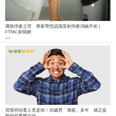
擺脫痔瘡之苦 專家帶您認識雷射痔瘡消融手術 |
FTNN 新聞網
健康
習慣仰頭看人竟是病！30歲男「垂眼」多年 矯正提
眼瞼肌重獲自信