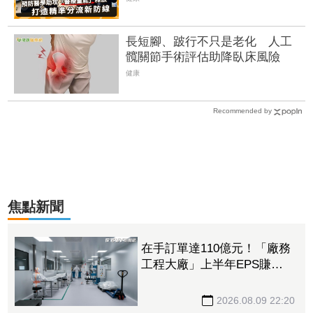
長短腳、跛行不只是老化 人工
髖關節手術評估助降臥床風險
健康
Recommended by
焦點新聞
在手訂單達110億元！「廠務
工程大廠」上半年EPS賺
14.14元 接單南亞科、日月
光獲利噴4倍
2026.08.09 22:20