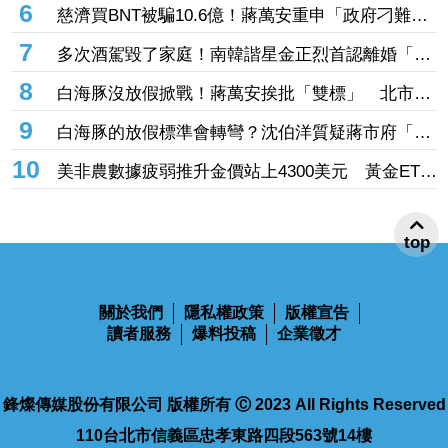
6
慈濟買BNT被騙10.6億！蔣萬安重申「政府刁難民
間」 沈伯洋開嗆：「說一個謊要用千萬個謊來
7
多次酒駕毀了家庭！南韓諧星金正烈首認離婚「分
圓」
居長達13年」 感謝台僑前妻仍照顧
8
白海豚沒放假掀戰！蔣萬安挨批「雙標」 北市府
急澄清：兩次條件根本不同
9
白海豚的放假標準會轉彎？沈伯洋質疑蔣市府「標
準不一」
10
美非農數據疲弱推升金價站上4300美元 黃金ETF
走強「這檔正2」一周漲近9%
top
關於我們
隱私權政策
版權宣告
讀者服務
爆料投稿
企業徵才
鋒燦傳媒股份有限公司 版權所有 Ⓒ 2023 All Rights Reserved
110台北市信義區忠孝東路四段563號14樓