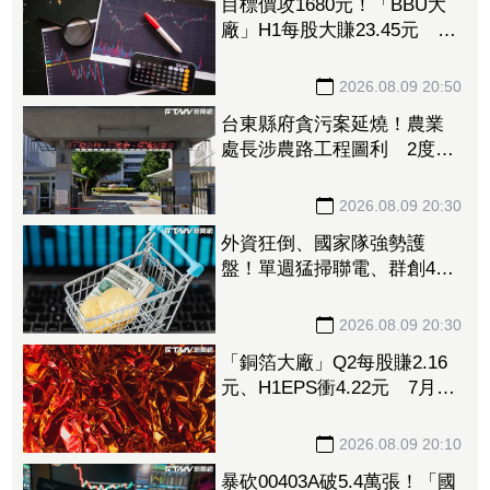
目標價攻1680元！「BBU大
廠」H1每股大賺23.45元 資
料中心需求旺、產品結構優
化推升毛利率
2026.08.09 20:50
台東縣府貪污案延燒！農業
處長涉農路工程圖利 2度交
保仍遭羈押禁見
2026.08.09 20:30
外資狂倒、國家隊強勢護
盤！單週猛掃聯電、群創4萬
張 補貨名單一次看
2026.08.09 20:30
「銅箔大廠」Q2每股賺2.16
元、H1EPS衝4.22元 7月營
收再報捷、迎年月雙增
2026.08.09 20:10
暴砍00403A破5.4萬張！「國