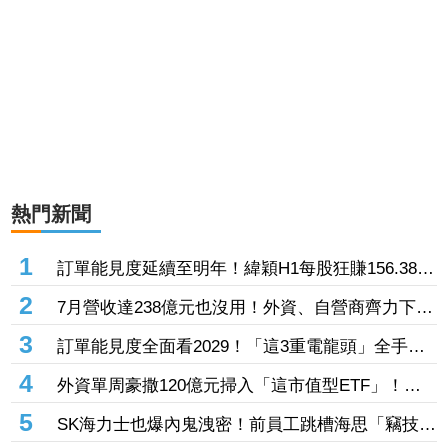
熱門新聞
1
訂單能見度延續至明年！緯穎H1每股狂賺156.38元
創同期新高 砸逾300億元擴充AI伺服器產能
2
7月營收達238億元也沒用！外資、自營商齊力下殺
「這晶圓代工廠」 三大法人狠砍156億元
3
訂單能見度全面看2029！「這3重電龍頭」全手握
逾百億元訂單 市場聚焦董事會承認第二季財報
4
外資單周豪撒120億元掃入「這市值型ETF」！再
鎖定5檔主動式進貨、「這2檔」進貨逾10萬張
5
SK海力士也爆內鬼洩密！前員工跳槽海思「竊技術
機密附在履歷內」 判刑1年半