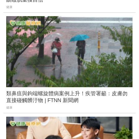
健康
類鼻疽與鉤端螺旋體病案例上升！疾管署籲：皮膚勿
直接碰觸髒汙物 | FTNN 新聞網
健康