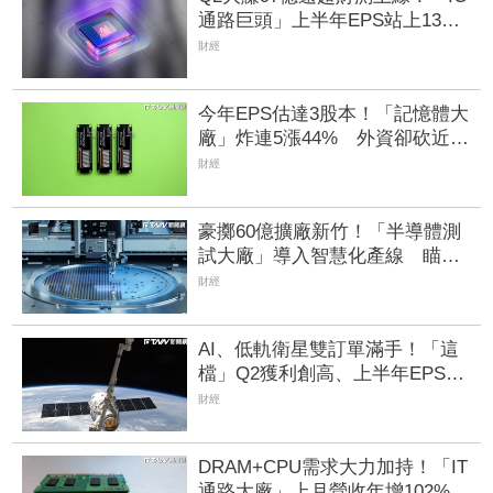
通路巨頭」上半年EPS站上13
元 工業與AI應用需求持續復甦
財經
加持
今年EPS估達3股本！「記憶體大
廠」炸連5漲44% 外資卻砍近
1.8萬張抱回31.5億元
財經
豪擲60億擴廠新竹！「半導體測
試大廠」導入智慧化產線 瞄準
AI資料中心與車用半導體
財經
AI、低軌衛星雙訂單滿手！「這
檔」Q2獲利創高、上半年EPS衝
2.5元 全年營運看旺
財經
DRAM+CPU需求大力加持！「IT
通路大廠」上月營收年增102%