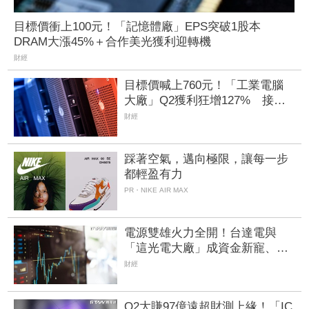
目標價衝上100元！「記憶體廠」EPS突破1股本
DRAM大漲45%＋合作美光獲利迎轉機
財經
目標價喊上760元！「工業電腦
大廠」Q2獲利狂增127% 接單
動能強大EPS有望衝23元
財經
踩著空氣，邁向極限，讓每一步
都輕盈有力
PR・NIKE AIR MAX
電源雙雄火力全開！台達電與
「這光電大廠」成資金新寵、
EPS衝上3.07元 營運續衝高
財經
Q2大賺97億遠超財測上緣！「IC