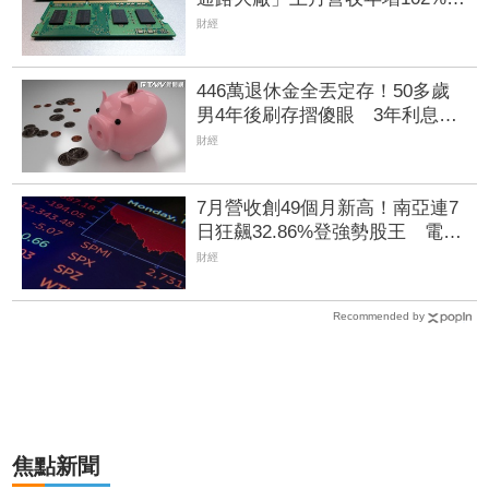
昨股價死守79元防線
財經
446萬退休金全丟定存！50多歲
男4年後刷存摺傻眼 3年利息僅
1067元
財經
7月營收創49個月新高！南亞連7
日狂飆32.86%登強勢股王 電子
材料續扮成長引擎
財經
Recommended by
焦點新聞