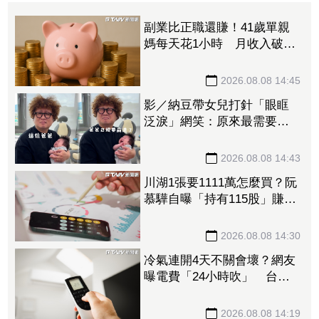
副業比正職還賺！41歲單親
媽每天花1小時 月收入破百
萬
2026.08.08 14:45
影／納豆帶女兒打針「眼眶
泛淚」網笑：原來最需要安
慰的是爸爸！
2026.08.08 14:43
川湖1張要1111萬怎麼買？阮
慕驊自曝「持有115股」賺近
30萬 教戰小資族：報酬率
不會變
2026.08.08 14:30
冷氣連開4天不關會壞？網友
曝電費「24小時吹」 台電
揭省電關鍵
2026.08.08 14:19