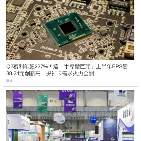
Q2獲利年飆227%！這「半導體巨頭」上半年EPS衝
38.24元創新高 探針卡需求火力全開
財經