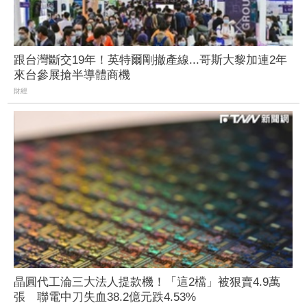
跟台灣斷交19年！英特爾剛撤產線...哥斯大黎加連2年
來台參展搶半導體商機
財經
晶圓代工淪三大法人提款機！「這2檔」被狠賣4.9萬
張 聯電中刀失血38.2億元跌4.53%