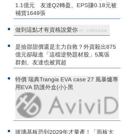
1.1億元 友達Q2轉盈、EPS賺0.18元被
補貨1649張
做到這點才有資格說愛你
PR・台灣癌症基金會
是撿甜甜價還是主力自救？外資殺出875
億元卻敲進「這檔逆勢題材股」5萬張
群創、友達也被買超
特價 瑞典Trangia EVA case 27 風暴爐專
用EVA 防護外盒(小)-黑
玻璃基板恐到2029年才量產！「面板大