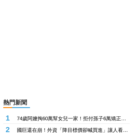
熱門新聞
1
74歲阿嬤掏60萬幫女兒一家！拒付孫子6萬矯正
費 2個月幾乎斷聯
2
國巨還在崩！外資「降目標價卻喊買進」讓人看