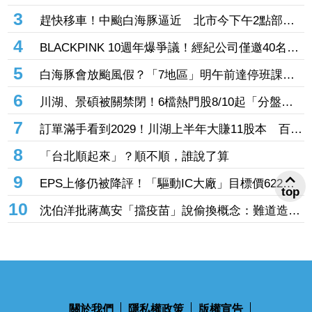
傻 達人「3指標」分析：估值合理修正
3
趕快移車！中颱白海豚逼近 北市今下午2點部分
水門只出不進「晚間8點關閉」
4
BLACKPINK 10週年爆爭議！經紀公司僅邀40名粉
絲同樂 Jisoo親道歉：心情很沉重
5
白海豚會放颱風假？「7地區」明午前達停班課標
準 桃竹苗山區上榜
6
川湖、景碩被關禁閉！6檔熱門股8/10起「分盤交
易」57檔注意股名單一次看
7
訂單滿手看到2029！川湖上半年大賺11股本 百億
擴產計畫提前開跑
8
「台北順起來」？順不順，誰說了算
9
EPS上修仍被降評！「驅動IC大廠」目標價622
top
元 記憶體、晶圓代工、封測3大成本壓力浮現
10
沈伯洋批蔣萬安「擋疫苗」說偷換概念：難道造謠
後不用負責？
關於我們
隱私權政策
版權宣告