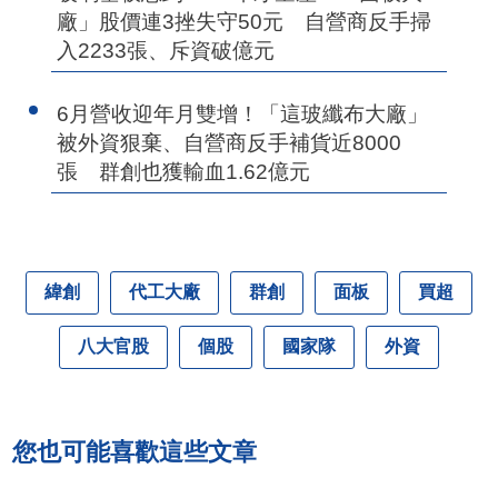
廠」股價連3挫失守50元 自營商反手掃
入2233張、斥資破億元
6月營收迎年月雙增！「這玻纖布大廠」
被外資狠棄、自營商反手補貨近8000
張 群創也獲輸血1.62億元
緯創
代工大廠
群創
面板
買超
八大官股
個股
國家隊
外資
您也可能喜歡這些文章