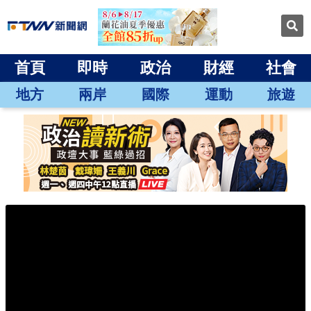
首頁
即時
政治
財經
社會
地方
兩岸
國際
運動
旅遊