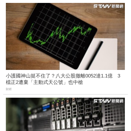
小護國神山挺不住了？八大公股撤離0052達1.1億 3
檔正2遭棄「主動式天公號」也中槍
財經