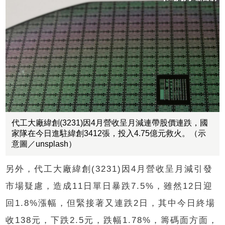
代工大廠緯創(3231)因4月營收呈月減連帶股價連跌，國
家隊在今日進駐緯創3412張，投入4.75億元救火。（示
意圖／unsplash）
另外，代工大廠緯創(3231)因4月營收呈月減引發
市場疑慮，造成11日單日暴跌7.5%，雖然12日迎
回1.8%漲幅，但緊接著又連跌2日，其中今日終場
收138元，下跌2.5元，跌幅1.78%，籌碼面方面，