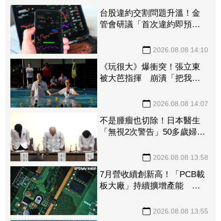
台股違約交割問題升溫！金
管會研議「首次違約即預收
款券」 投資人炸鍋：乾脆改
T+0
2026.08.08 14:10
《玩很大》爆衝突！張立東
被大芭指揮 崩潰「把我當
狗使喚嗎」
2026.08.08 14:07
不是腫瘤也切除！日本醫生
「無視2次警告」50多歲婦四
肢癱瘓 院方鞠躬謝罪
2026.08.08 13:58
7月營收續創新高！「PCB載
板大廠」持續擴增產能 高
階訂單、價格調漲帶旺下半
年
2026.08.08 13:55