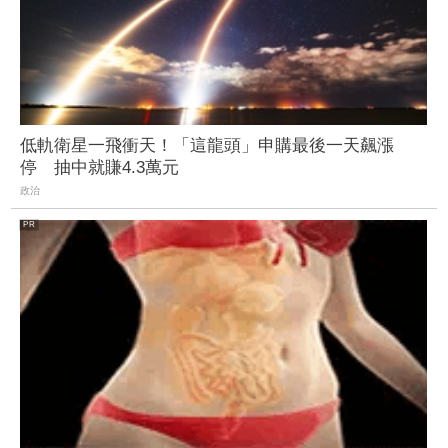
低軌衛星一飛衝天！「這龍頭」申購最後一天飆漲
停 抽中就賺4.3萬元
政治