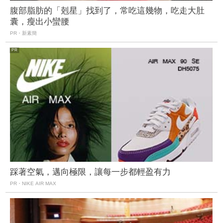
腹部脂肪的「剋星」找到了，常吃這幾物，吃走大肚
囊，瘦出小蠻腰
PR・新素簡
踩著空氣，邁向極限，讓每一步都輕盈有力
PR・NIKE AIR MAX