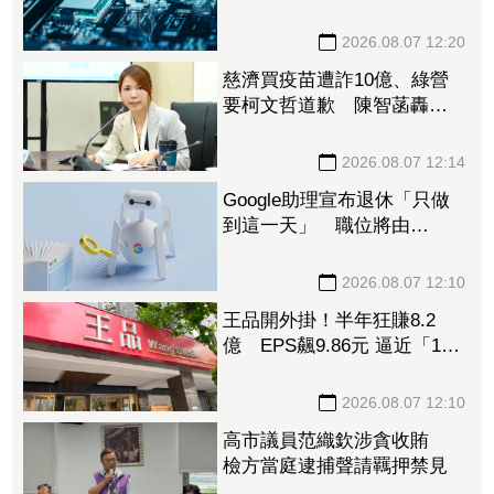
Q2營收年減26%！「鴻海小
金雞」上半年EPS衝上1.1
元 布局「這些領域」做突
圍利器
2026.08.07 12:20
慈濟買疫苗遭詐10億、綠營
要柯文哲道歉 陳智菡轟
「竹篙接菜刀」：混為一談
太荒謬
2026.08.07 12:14
Google助理宣布退休「只做
到這一天」 職位將由
Gemini接下
2026.08.07 12:10
王品開外掛！半年狂賺8.2
億 EPS飆9.86元 逼近「1股
本」創新高
2026.08.07 12:10
高市議員范織欽涉貪收賄