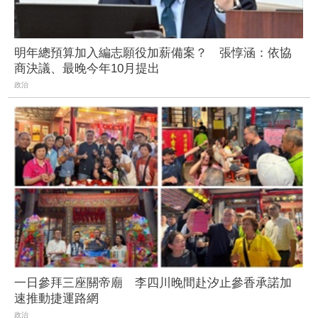
明年總預算加入編志願役加薪備案？ 張惇涵：依協
商決議、最晚今年10月提出
政治
一日參拜三座關帝廟 李四川晚間赴汐止參香承諾加
速推動捷運路網
政治