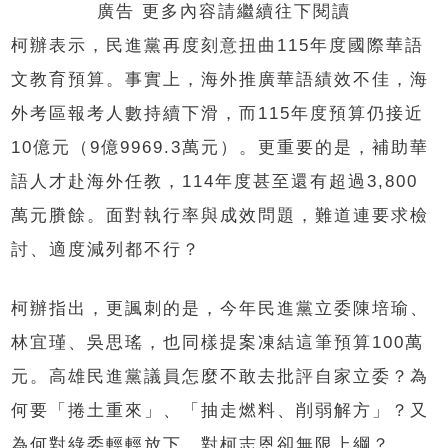
廣告 更多內容請繼續往下閱讀
柯辦表示，民進黨再度刻意扭曲115年度國際華語
文教育預算。事實上，海外推廣華語績效不佳，海
外考區報考人數持續下滑，而115年度預算仍接近
10億元（9億9969.3萬元）。更重要的是，補助華
語人才赴海外任教，114年度甚至還有超過3,800
萬元賸餘。面對執行率與成效問題，難道連要求檢
討、適度減列都不行？
柯辦指出，更諷刺的是，今年民進黨立委陳培瑜、
林宜瑾、吳思瑤，也同樣提案凍結這筆預算100萬
元。高雄民進黨議員怎麼不敢去批評自家立委？為
何要「捲土重來」、「抽走燃料、削弱解方」？又
為何對綠委輕輕放下，對柯志恩卻無限上綱？