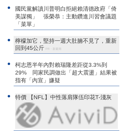
國民黨解讀川普明白拒絕賴清德政府「倚
美謀獨」 張榮恭：主動鑽進川習會議題
「菜單」
檸檬加它，堅持一週大肚腩不見了，重新
回到45公斤
PR・新素簡
柯志恩半年內對賴瑞隆差距從3.3%到
29% 同家民調做出「超大震盪」結果被
指有「內宣」嫌疑
特價 【NFL】中性落肩隊伍印花T-淺灰