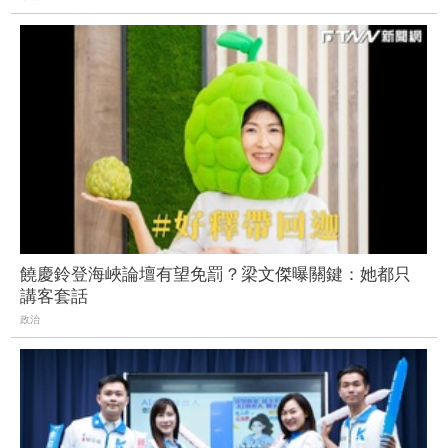
饒慶鈴登海峽論壇有望免罰？梁文傑曝關鍵：她都只
講客套話
政治