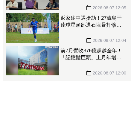
檢方當庭逮捕聲請羈押禁見
2026.08.07 12:05
返家途中遇搶劫！27歲烏干
達球星頭部遭石塊暴打慘
死 曾率隊奪聯賽冠軍
2026.08.07 12:04
前7月營收376億超越全年！
「記憶體巨頭」上月年增飆
308% 股價徘徊300大關前
2026.08.07 12:00