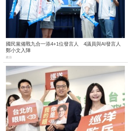
國民黨備戰九合一添4+1位發言人 4議員與AI發言人
鄭小文入陣
政治