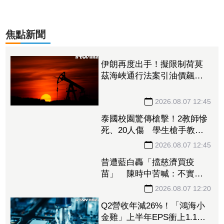
焦點新聞
伊朗再度出手！擬限制荷莫
茲海峽通行法案引油價飆
漲 台塑4寶逆勢勁揚
2026.08.07 12:45
泰國校園驚傳槍擊！2教師慘
死、20人傷 學生槍手教室
內身亡
2026.08.07 12:45
昔遭藍白轟「擋慈濟買疫
苗」 陳時中苦喊：不實指
控者應道歉
2026.08.07 12:20