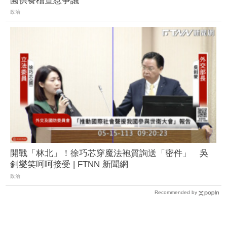
園供餐稽查惹爭議
政治
開戰「林北」！徐巧芯穿魔法袍質詢送「密件」 吳
釗燮笑呵呵接受 | FTNN 新聞網
政治
Recommended by