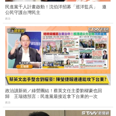
民進黨千人計畫啟動！沈伯洋招募「巡洋監兵」 邀
公民守護台灣民主
政治
政治讀新術／綠營團結！蔡英文任主委劉櫂豪也回
歸 王瑞德預言：民進黨最接近拿下台東的一次
政治