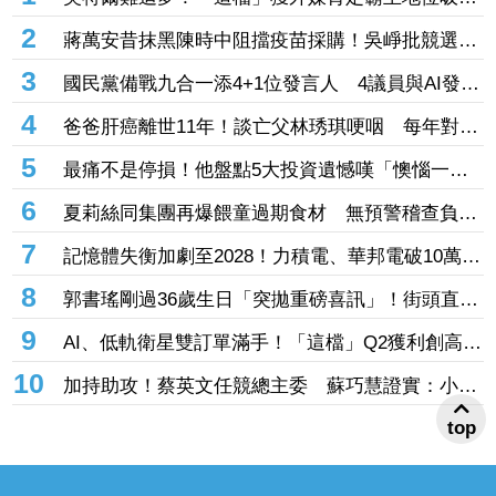
1
英特爾難追夢！「這檔」獲外媒肯定霸主地位吸
290億奪成交王 南亞科擴產、單月營收創高同受
2
蔣萬安昔抹黑陳時中阻擋疫苗採購！吳崢批競選手
矚
法一致：操作陰謀論傷害社會
3
國民黨備戰九合一添4+1位發言人 4議員與AI發言
人鄭小文入陣
4
爸爸肝癌離世11年！談亡父林琇琪哽咽 每年對遺
物說「父親節快樂」
5
最痛不是停損！他盤點5大投資遺憾嘆「懊惱一輩
子」 網笑：乖乖把錢存銀行
6
夏莉絲同集團再爆餵童過期食材 無預警稽查負責
人卻在場等？蔣萬安回應了
7
記憶體失衡加劇至2028！力積電、華邦電破10萬張
買單瘋搶 「面板指標廠」甜甜價出現暫居成交王
8
郭書瑤剛過36歲生日「突拋重磅喜訊」！街頭直擊
穿緊身旗袍 辣秀大片美背
9
AI、低軌衛星雙訂單滿手！「這檔」Q2獲利創高、
上半年EPS衝2.5元 全年營運看旺
10
top
加持助攻！蔡英文任競總主委 蘇巧慧證實：小英
早已一口答應