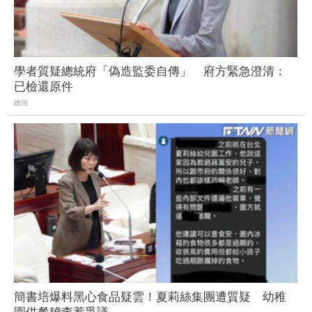
學者質疑總統府「偽造監委自傳」 府方緊急澄清：
已檢還原件
政治
簡書培爆料黑心食品疑雲！夏莉絲集團遭質疑 幼稚