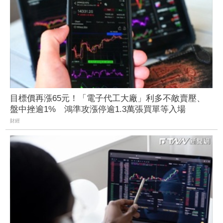
目標價再漲65元！「電子代工大廠」利多不敵賣壓、
盤中挫逾1% 鴻準攻漲停逾1.3萬張買單等入場
財經