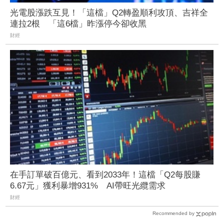
光電股漲跌互見！「這檔」Q2轉盈順利攻頂、吉祥全
連拉2根 「這6檔」昨漲停今卻收黑
財經
在手訂單破百億元、看到2033年！這檔「Q2每股賺
6.67元」獲利暴增931% AI帶旺光纜需求
財經
Recommended by