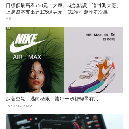
目標價最高看750元！大摩、花旗點讚「這封測大廠」
上調資本支出達105億美元 Q2獲利寫歷史次高
財經
踩著空氣，邁向極限，讓每一步都輕盈有力
PR・NIKE AIR MAX