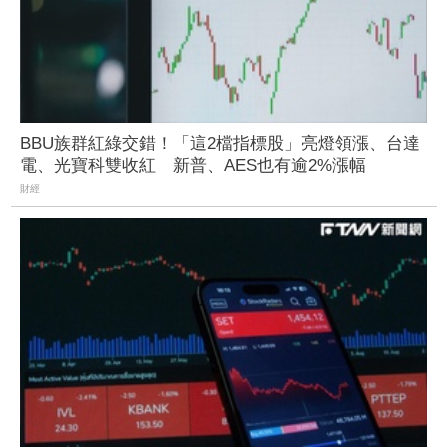
BBU族群紅綠交錯！「這2檔指標股」亮燈領漲、台達
電、光寶科雙收紅 新普、AES也有逾2%漲幅
財經