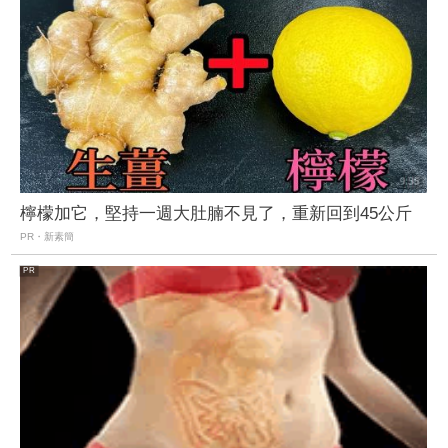
檸檬加它，堅持一週大肚腩不見了，重新回到45公斤
PR・新素簡