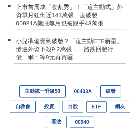
上市首周成「收割秀」！「這主動式」外
資單月狂倒近141萬張一度破發
00981A飆漲無用也被脫手43萬張
小兒準備賣到破發？「這主動ETF新星」
慘遭外資下殺9.2萬張…一路跌回發行
價 網：等9元再買囉
主動統一升級50
破發
00403A
自救會
投資
台股
網友
ETF
看法
00940