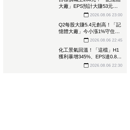
新高
2026.08.06 23:02
目標價喊上236元！「記憶體
大廠」EPS預計大賺53元
DRAM漲50%、Flash漲30%
獲利大增
2026.08.06 23:00
Q2每股大賺5.4元創高！「記
憶體大廠」今小漲1%守住連
5紅 自營商卻脫手449張、
2026.08.06 22:45
抱回7549萬元
化工景氣回溫！「這檔」H1
獲利暴增345%、EPS達0.89
元 八大公股調節逾千萬元
2026.08.06 22:30