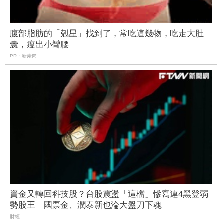
腹部脂肪的「剋星」找到了，常吃這幾物，吃走大肚
囊，瘦出小蠻腰
PR・新素簡
資金又轉回科技股？台股震盪「這檔」慘寫連4黑登弱
勢股王 國票金、潤泰新也淪大盤刀下魂
財經