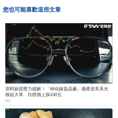
您也可能喜歡這些文章
原料缺貨壓力緩解！「砷化鎵磊晶廠」擴產迎美系光
模組大單 目標價上探430元
財經