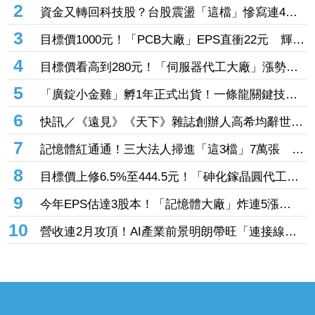
1
EZ WAY個資風險屢遭質疑 財政部關務署將查核
關貿公司、檢討是否統一收費正式委任
2
資金又轉回科技股？台股震盪「這檔」慘寫連4黑
登弱勢股王 國票金、潤泰新也淪大盤刀下魂
3
目標價1000元！「PCB大廠」EPS直衝22元 輝達
3年大單＋Vera CPU市占率破5成後市看旺
4
目標價看高到280元！「伺服器代工大廠」漲勢熄
火陷連2跌 三大法人今出清1.1萬張、抽回21億元
5
「廣錠小金雞」孵1年正式出貨！一條龍關鍵技術
通過驗證 拿下美系網通、雲端大廠訂單
6
快訊／《遠見》《天下》雜誌創辦人高希均辭世
享耆壽90歲
7
記憶體紅通通！三大法人掃進「這3檔」7萬張 砸
229億元連4日補貨南亞科
8
目標價上修6.5%至444.5元！「砷化鎵晶圓代工
廠」7月營收創4年半新高 1.6T光通訊開始貢獻營
9
今年EPS估達3股本！「記憶體大廠」炸連5漲
收
44% 外資卻砍近1.8萬張抱回31.5億元
10
營收連2月攻頂！AI產業前景明朗帶旺「連接線束
大廠」成長 外資目標價喊上3665元