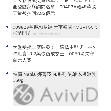
天天霸佔成交量榜單！「這三檔ETF」昨
全登國家隊調節名單 00403A飆48萬張
天量被抱回3.83億元
009829掌握AI關鍵 大華韓國KOSPI 50今
強勢開募
PR・大華銀全能行銷方案
大盤受挫二度破發！「這檔主動式」被外
資甩賣13.2萬張衝成交王 0050慘失守
百元大關
特價 Napla 娜普菈 N.系列 乳油木保濕乳
150g