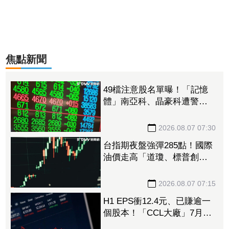
焦點新聞
49檔注意股名單曝！「記憶
體」南亞科、晶豪科遭警
告 「載板雙雄」2度被盯、
川湖晉升萬元千金飆太兇
2026.08.07 07:30
台指期夜盤強彈285點！國際
油價走高「道瓊、標普創新
高後收黑」 台積電ADR小
漲逾1%
2026.08.07 07:15
H1 EPS衝12.4元、已賺逾一
個股本！「CCL大廠」7月營
收續創高 擴產搶攻AI伺服