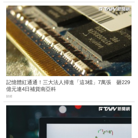
記憶體紅通通！三大法人掃進「這3檔」7萬張 砸229
億元連4日補貨南亞科
財經