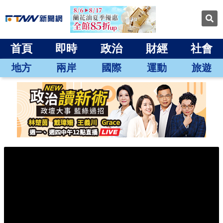
首頁
即時
政治
財經
社會
地方
兩岸
國際
運動
旅遊