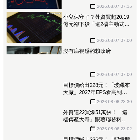
器商機
2026.08.07 07:15
小兒保守了？外資買超20.19
億元卻下殺「這2檔主動式大
咖」 00919、00878熱門高
股息也被砍
2026.08.07 07:00
沒有病視感的賴政府
2026.08.07 07:00
目標價給出228元！「玻纖布
大廠」2027年EPS看高到
15.72元 電子材料放量＋轉
投資挹注營收
2026.08.06 23:30
外資連22買爆51萬張！「這
檔傳產大哥」跟著聯發科發
大財 打造高效通道營收創