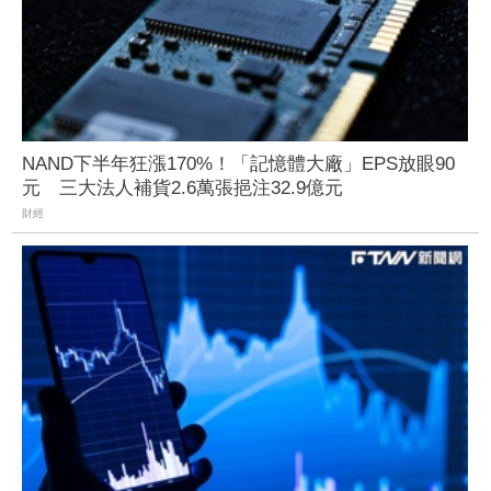
NAND下半年狂漲170%！「記憶體大廠」EPS放眼90
元 三大法人補貨2.6萬張挹注32.9億元
財經