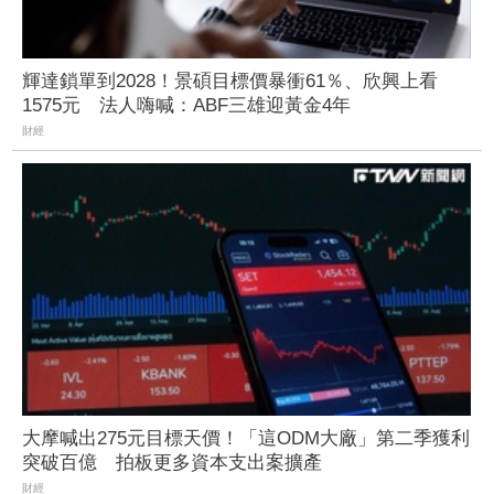
輝達鎖單到2028！景碩目標價暴衝61％、欣興上看
1575元 法人嗨喊：ABF三雄迎黃金4年
財經
大摩喊出275元目標天價！「這ODM大廠」第二季獲利
突破百億 拍板更多資本支出案擴產
財經