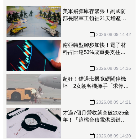
美軍飛彈庫存緊張！副國防
部長限軍工領袖21天增產
1.15兆預算仍卡關
2026.08.09 14:42
南亞轉型腳步加快！電子材
料占比達53%成重要支柱
法人：泛用塑化降至5成以下
2026.08.09 14:35
超狂！錯過班機竟硬闖停機
坪 2女朝客機揮手「求停
車」遭保全帶走
2026.08.09 14:21
才過7個月營收就突破2025全
年！「這檔台積電供應鏈」
上半年稅後純益年增209%
訂單能見度看到明年
2026.08.09 14:20