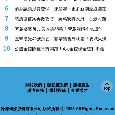
輝達GB300、Vera Rubin挹注訂單看到明年
4
Siri攜手中國AI！蘋果官網曝Apple Intelligence整合
阿里「千問」 手冊上線不到一天撤了
5
CSP自研晶片需求旺！世芯-KY訂單能見度直達
2027年底 3奈米晶片放量、2奈米準備接棒
6
菊系議員涉貪交保 陳麗娜：更多新潮流還圍在賴
瑞隆身邊等著掌權
7
慈濟疫苗案再掀攻防 蔣萬安轟政府「百般刁難」
民間自購：慘痛經驗不會忘記
8
99歲婆婆每月長照燒35萬！66歲媳婦不敢退休 嘆
72歲尪想退也「負擔不起」
9
直擊漢光42號演習！賴清德視導桃園「要域火殲」
慰問參演官兵辛勞
10
公股金控除權息秀開跑！4大金控現金殖利率最高
3.66％ 除息日、股利一次看
top
關於我們
隱私權政策
版權宣告
讀者服務
爆料投稿
企業徵才