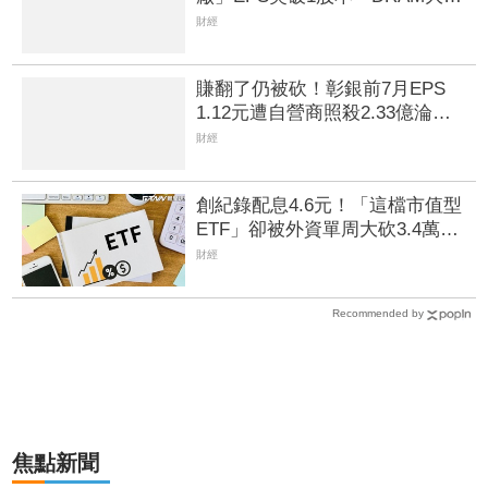
45%＋合作美光獲利迎轉機
財經
賺翻了仍被砍！彰銀前7月EPS
1.12元遭自營商照殺2.33億淪賣
超王 「這檔記憶體」營收創高
財經
也遭倒
創紀錄配息4.6元！「這檔市值型
ETF」卻被外資單周大砍3.4萬
張 00923豪配3.05元同被抽回2
財經
億元
Recommended by
焦點新聞