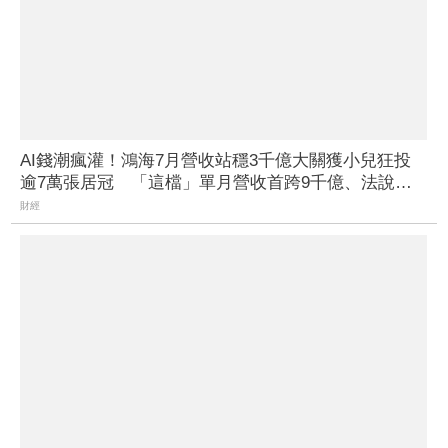
AI錢潮瘋灌！鴻海7月營收站穩3千億大關獲小兒狂投
逾7萬張居冠 「這檔」單月營收首跨9千億、法說前
夕吸買氣
財經