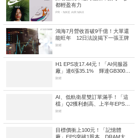
都輕盈有力
PR・NIKE AIR MAX
鴻海7月營收首破9千億！大單還
能旺年 12日法說揭下一張王牌
財經
H1 EPS攻17.44元！「AI伺服器
廠」連6漲35.1% 輝達GB300、
Vera Rubin挹注訂單看到明年
財經
AI、低軌衛星雙訂單滿手！「這
檔」Q2獲利創高、上半年EPS衝
2.5元 全年營運看旺
財經
目標價衝上100元！「記憶體
廠」EPS突破1股本 DRAM大漲