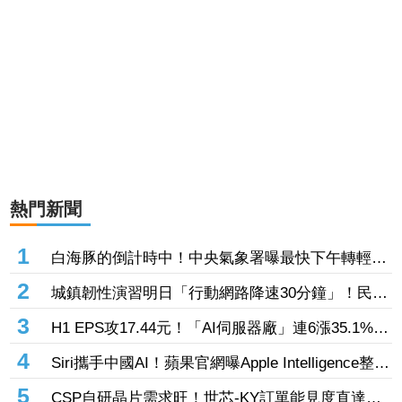
熱門新聞
1
白海豚的倒計時中！中央氣象署曝最快下午轉輕
颱 但「1地」可能出現局部大雨
2
城鎮韌性演習明日「行動網路降速30分鐘」！民眾
反應冷淡 美媒嘆警報聲不夠大
3
H1 EPS攻17.44元！「AI伺服器廠」連6漲35.1%