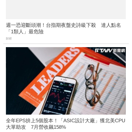
週一恐迎斷頭潮！台指期夜盤史詩級下殺 達人點名
「1類人」最危險
財經
全年EPS拚上5個股本！「ASIC設計大廠」獲北美CPU
大單助攻 7月營收飆158%