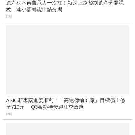
遺產稅不再繼承人一次扛！新法上路擬制遺產分開課
稅 連小額都能申請分期
財經
ASIC新專案進度順利！「高速傳輸IC廠」目標價上修
至710元 Q3蓄勢待發迎旺季效應
財經