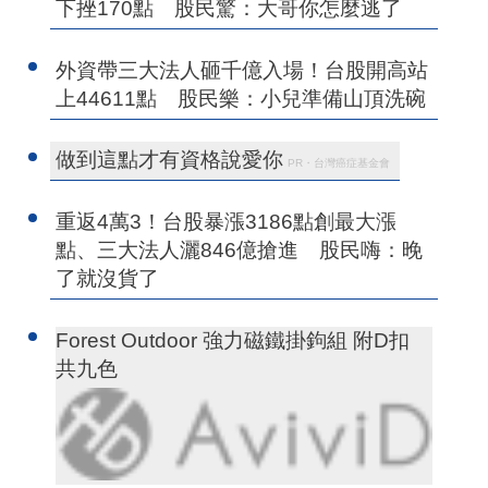
下挫170點 股民驚：大哥你怎麼逃了
外資帶三大法人砸千億入場！台股開高站
上44611點 股民樂：小兒準備山頂洗碗
做到這點才有資格說愛你
PR・台灣癌症基金會
重返4萬3！台股暴漲3186點創最大漲
點、三大法人灑846億搶進 股民嗨：晚
了就沒貨了
Forest Outdoor 強力磁鐵掛鉤組 附D扣
共九色