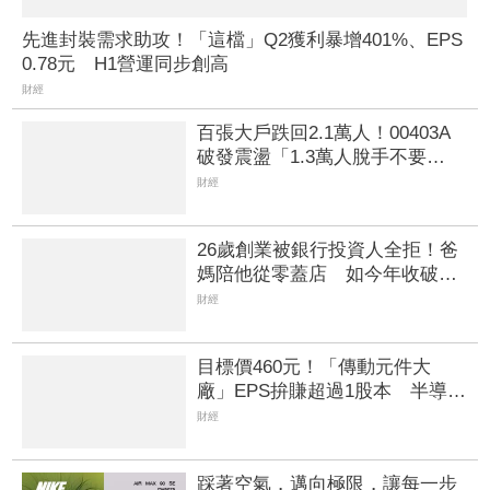
先進封裝需求助攻！「這檔」Q2獲利暴增401%、EPS
0.78元 H1營運同步創高
財經
百張大戶跌回2.1萬人！00403A
破發震盪「1.3萬人脫手不要
了」 外資反搶23.6萬張入手
財經
26歲創業被銀行投資人全拒！爸
媽陪他從零蓋店 如今年收破
322億、擁1600家門市
財經
目標價460元！「傳動元件大
廠」EPS拚賺超過1股本 半導體
設備需求爆發、漲價有戲
財經
踩著空氣，邁向極限，讓每一步