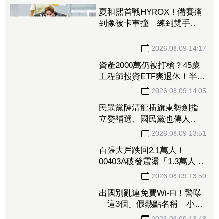
夏和熙首戰HYROX！備賽痛
到像被卡車撞 練到雙手全
是繭
2026.08.09 14:17
資產2000萬仍被打槍？45歲
工程師投資ETF爽退休！半年
後因「一封信」重返職場
2026.08.09 14:05
民眾黨陳清龍插旗東勢劍指
立委補選、國民黨也傳人選
怎麼合？盧秀燕：共創未
來、有商有量
2026.08.09 13:51
百張大戶跌回2.1萬人！
00403A破發震盪「1.3萬人脫
手不要了」 外資反搶23.6萬
張入手
2026.08.09 13:50