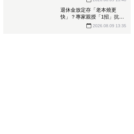
出國別亂連免費Wi-Fi！警曝
「這3個」假熱點名稱 小心
信用卡個資、帳密一秒遭偷
2026.08.09 13:48
走
退休金放定存「老本燒更
快」？專家親授「1招」抗通
膨 65歲股票推薦配置曝光
2026.08.09 13:35