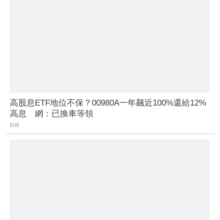
高股息ETF地位不保？00980A一年飆近100%還給12%
高息 網：已換車等領
財經